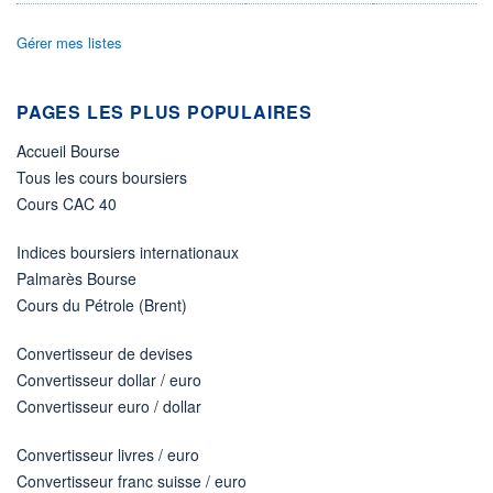
ACTIF NET (EUR)
1 059M / 31.07.26
Gérer mes listes
NOTATION MORNINGSTAR ⁽¹⁾
PAGES LES PLUS POPULAIRES
RISQUE DU FONDS (SRI)
4
/7
Accueil Bourse
Tous les cours boursiers
+ PORTEFEUILLE
+ LISTE
Cours CAC 40
Indices boursiers internationaux
Palmarès Bourse
Cours du Pétrole (Brent)
Convertisseur de devises
Convertisseur dollar / euro
Convertisseur euro / dollar
Convertisseur livres / euro
Convertisseur franc suisse / euro