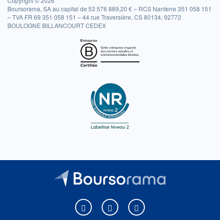
Copyright © 2026
Boursorama, SA au capital de 53 576 889,20 € – RCS Nanterre 351 058 151
– TVA FR 69 351 058 151 – 44 rue Traversière, CS 80134, 92772
BOULOGNE BILLANCOURT CEDEX
Boursorama sur Facebook
Boursorama sur X
Boursorama sur Youtu