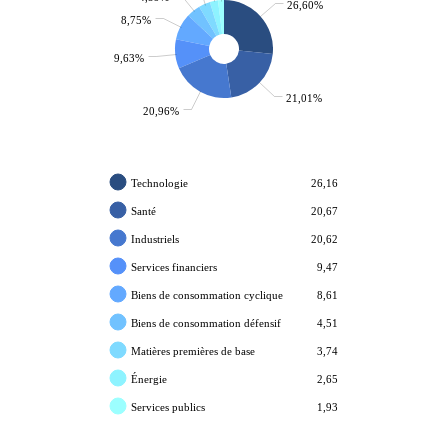
26,60%
8,75%
9,63%
21,01%
20,96%
Technologie
26,16
Santé
20,67
Industriels
20,62
Services financiers
9,47
Biens de consommation cyclique
8,61
Biens de consommation défensif
4,51
Matières premières de base
3,74
Énergie
2,65
Services publics
1,93