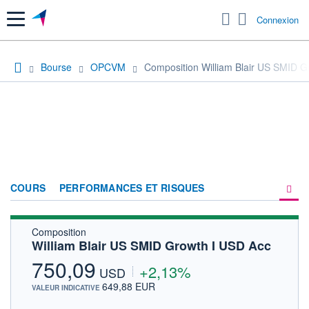
Menu
Connexion
Bourse
OPCVM
Composition William Blair US SMID G
COURS
PERFORMANCES ET RISQUES
Composition
COMPOSITION
William Blair US SMID Growth I USD Acc
ACTUALITÉS
750,09
+2,13%
USD
FORUM
649,88 EUR
VALEUR INDICATIVE
HISTORIQUE