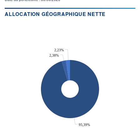
ACTIF NET (EUR)
293M / 31.07.26
ALLOCATION GÉOGRAPHIQUE NETTE
NOTATION MORNINGSTAR ⁽¹⁾
RISQUE DU FONDS (SRI)
5
/7
2,23%
2,38%
+ PORTEFEUILLE
+ LISTE
95,39%