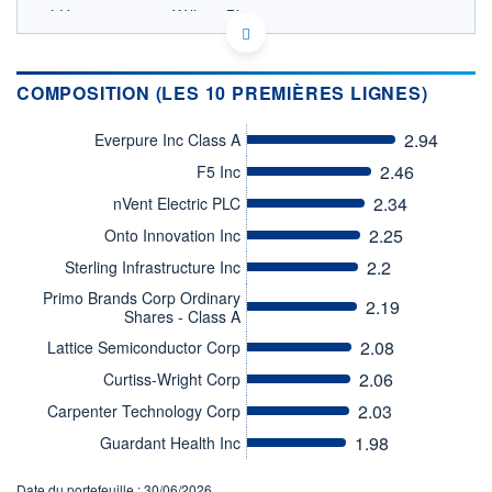
LU0181864389 - William Blair
OPCVM DERNIER COURS CONNU AU 04/08/2026
Consulter le prospectus / DIC
COMPOSITION (LES 10 PREMIÈRES LIGNES)
800
2.94
Everpure Inc Class A
700
2.46
F5 Inc
600
2.34
nVent Electric PLC
500
2.25
Onto Innovation Inc
02/12
02/04
2.2
Sterling Infrastructure Inc
CATÉGORIE MORNINGSTAR
Primo Brands Corp Ordinary
Actions Etats-Unis
2.19
Moyennes Cap.
Shares - Class A
2.08
Lattice Semiconductor Corp
FONDS PARTENAIRES
TARIFS PRIVILÉGIÉS
0%
2.06
Curtiss-Wright Corp
ÉLIGIBILITÉ
2.03
Carpenter Technology Corp
PEA
PEA-PME
BOURSOVIE LUX
BOURSOVIE
1.98
Guardant Health Inc
CTO BUSINESS
Non éligible Boursobank
Date du portefeuille : 30/06/2026