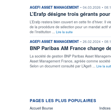
information fournie par
AGEFI ASSET MANAGEMENT
•
04.03.2026
•
08:
L’Erafp désigne trois gérants pou
L’Erafp restera bien couvert en cette fin d’hiver. Il 
de la procédure de sélection pour un mandat actif vi
de l’institution ...
Lire la suite
information fournie par
AGEFI ASSET MANAGEMENT
•
26.02.2024
•
08:
BNP Paribas AM France change d
La société de gestion BNP Paribas Asset Manageme
Asset Management France, agréée comme société de g
Selon un document consulté par L’Agefi ...
Lire la sui
PAGES LES PLUS POPULAIRES
Accueil Bourse
Indices