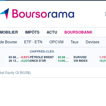
MOBILIER
IMPÔTS
ACTU
BOURSOBANK
 de Bourse
ETF - ETN
OPCVM
Taux
Devises
CHIFFRES-CLÉS
65 683,26
-0,93%
PÉTROLE BRENT
80,98
$US
EUR/USD
26 131,35
+0,02%
ONCE D'OR
4 246,78
$US
VIX INDEX
16,0
bal Equity QI B(US$)