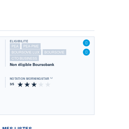
ÉLIGIBILITÉ
PEA
PEA-PME
BOURSOVIE LUX
BOURSOVIE
CTO BUSINESS
Non éligible Boursobank
NOTATION MORNINGSTAR ⁽¹⁾
MES LISTES