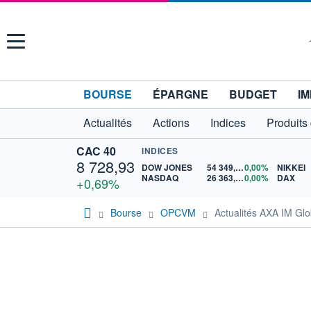
Menu
BOURSE
ÉPARGNE
BUDGET
IM
Actualités
Actions
Indices
Produits
CAC 40
INDICES
8 728,93
DOW JONES
54 349,12
0,00%
NIKKEI
NASDAQ
26 363,44
0,00%
DAX
+0,69%
Bourse
OPCVM
Actualités AXA IM Glo