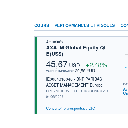
COURS
PERFORMANCES ET RISQUES
CO
Actualités
AXA IM Global Equity QI
B(US$)
45,67
+2,48%
USD
39,58 EUR
VALEUR INDICATIVE
IE0004318048 - BNP PARIBAS
ASSET MANAGEMENT Europe
CA
Ac
OPCVM DERNIER COURS CONNU AU
Ca
04/08/2026
Consulter le prospectus / DIC