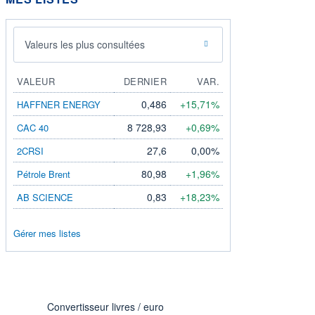
Valeurs les plus consultées
VALEUR
DERNIER
VAR.
0,486
+15,71%
HAFFNER ENERGY
8 728,93
+0,69%
CAC 40
27,6
0,00%
2CRSI
80,98
+1,96%
Pétrole Brent
0,83
+18,23%
AB SCIENCE
Gérer mes listes
Convertisseur livres / euro