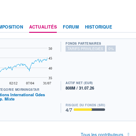
MPOSITION
ACTUALITÉS
FORUM
HISTORIQUE
FONDS PARTENAIRES
TARIFS PRIVILÉGIÉS
0%
50
45
40
35
ACTIF NET (EUR)
02/12
07/04
31/07
808M / 31.07.26
TÉGORIE MORNINGSTAR
tions International Gdes
p. Mixte
RISQUE DU FONDS (SRI)
4
/7
Tous les contributeurs