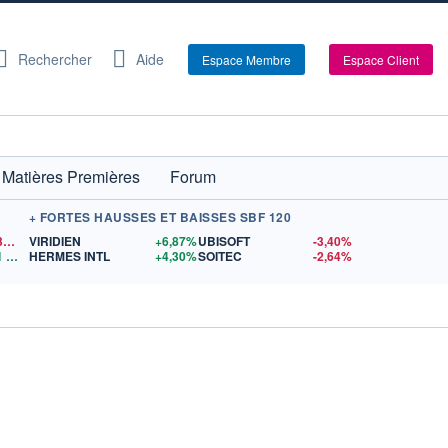
Rechercher
Aide
Espace Membre
Espace Client
Matières Premières
Forum
+ FORTES HAUSSES ET BAISSES SBF 120
1,1538
$US
VIRIDIEN
+6,87%
UBISOFT
-3,40%
1
$US
HERMES INTL
+4,30%
SOITEC
-2,64%