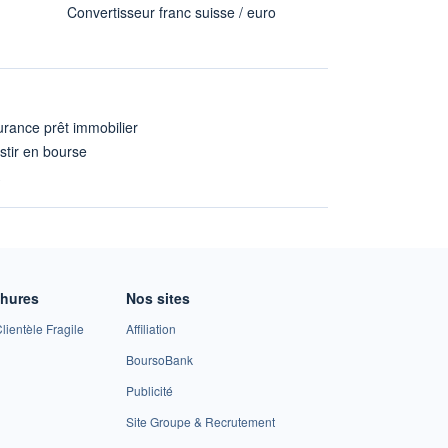
Convertisseur franc suisse / euro
rance prêt immobilier
stir en bourse
A
chures
Nos sites
lientèle Fragile
Affiliation
BoursoBank
Publicité
Site Groupe & Recrutement