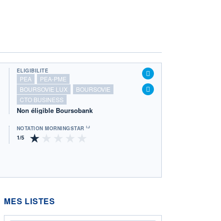
ÉLIGIBILITÉ
PEA
PEA-PME
BOURSOVIE LUX
BOURSOVIE
CTO BUSINESS
Non éligible Boursobank
NOTATION MORNINGSTAR ⁽¹⁾
MES LISTES