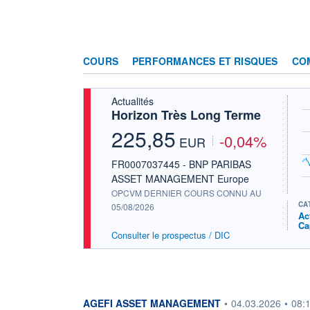
COURS
PERFORMANCES ET RISQUES
CO
Actualités
Horizon Très Long Terme
225,85
-0,04%
EUR
FR0007037445 - BNP PARIBAS
ASSET MANAGEMENT Europe
OPCVM DERNIER COURS CONNU AU
CA
05/08/2026
Ac
Ca
Consulter le prospectus / DIC
information fournie par
AGEFI ASSET MANAGEMENT
•
04.03.2026
•
08: