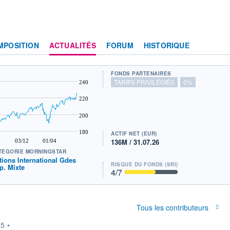
MPOSITION
ACTUALITÉS
FORUM
HISTORIQUE
FONDS PARTENAIRES
TARIFS PRIVILÉGIÉS
0%
240
220
200
180
ACTIF NET (EUR)
136M / 31.07.26
03/12
01/04
TÉGORIE MORNINGSTAR
tions International Gdes
RISQUE DU FONDS (SRI)
p. Mixte
4
/7
Tous les contributeurs
15
•