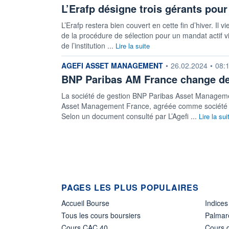
L’Erafp désigne trois gérants pou
L’Erafp restera bien couvert en cette fin d’hiver. Il 
de la procédure de sélection pour un mandat actif vi
de l’institution ...
Lire la suite
information fournie par
AGEFI ASSET MANAGEMENT
•
26.02.2024
•
08:
BNP Paribas AM France change d
La société de gestion BNP Paribas Asset Manageme
Asset Management France, agréée comme société de g
Selon un document consulté par L’Agefi ...
Lire la sui
PAGES LES PLUS POPULAIRES
Accueil Bourse
Indices
Tous les cours boursiers
Palmar
Cours CAC 40
Cours d