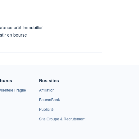
rance prêt immobilier
stir en bourse
A
chures
Nos sites
lientèle Fragile
Affiliation
BoursoBank
Publicité
Site Groupe & Recrutement