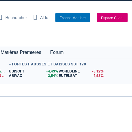
Rechercher
Aide
Espace Membre
Espace Client
Matières Premières
Forum
+ FORTES HAUSSES ET BAISSES SBF 120
1,1559
$US
UBISOFT
+4,43%
WORLDLINE
-5,12%
0
$US
ABIVAX
+3,54%
EUTELSAT
-4,58%