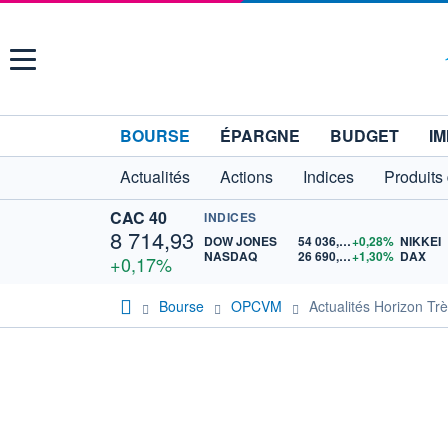
Menu
BOURSE
ÉPARGNE
BUDGET
IM
Actualités
Actions
Indices
Produits
CAC 40
INDICES
8 714,93
DOW JONES
54 036,93
+0,28%
NIKKEI
NASDAQ
26 690,62
+1,30%
DAX
+0,17%
Bourse
OPCVM
Actualités Horizon T