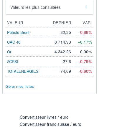
Valeurs les plus consultées
VALEUR
DERNIER
VAR.
82,35
-0,88%
Pétrole Brent
8 714,93
+0,17%
CAC 40
4 342,26
0,00%
Or
27,6
-0,79%
2CRSI
74,09
-0,60%
TOTALENERGIES
Gérer mes listes
Convertisseur livres / euro
Convertisseur franc suisse / euro