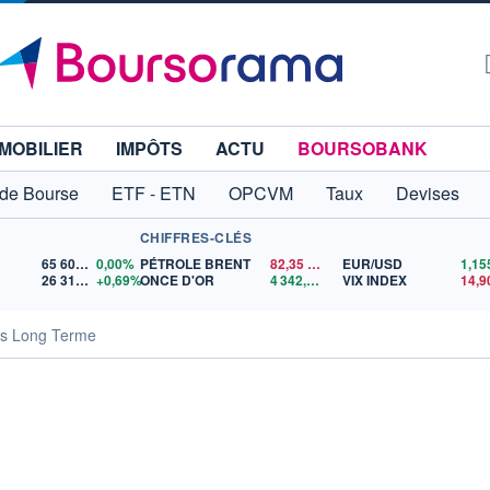
MOBILIER
IMPÔTS
ACTU
BOURSOBANK
 de Bourse
ETF - ETN
OPCVM
Taux
Devises
CHIFFRES-CLÉS
65 606,71
0,00%
PÉTROLE BRENT
82,35
$US
EUR/USD
26 319,45
+0,69%
ONCE D'OR
4 342,26
$US
VIX INDEX
14,9
rès Long Terme