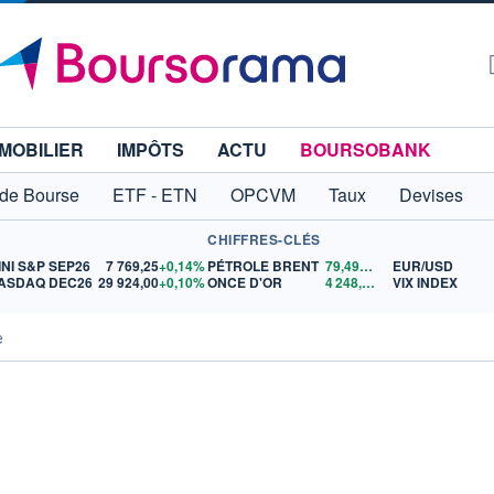
MOBILIER
IMPÔTS
ACTU
BOURSOBANK
 de Bourse
ETF - ETN
OPCVM
Taux
Devises
CHIFFRES-CLÉS
INI S&P SEP26
7 769,25
+0,14%
PÉTROLE BRENT
79,49
$US
EUR/USD
ASDAQ DEC26
29 924,00
+0,10%
ONCE D'OR
4 248,97
$US
VIX INDEX
e