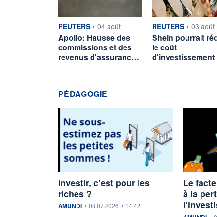
information fournie par
information fournie p
REUTERS
•
04 août
REUTERS
•
03 août
Apollo: Hausse des
Shein pourrait ré
commissions et des
le coût
revenus d'assuranc…
d'investissement 
PÉDAGOGIE
Investir, c’est pour les
Le facte
riches ?
à la per
l’invest
information fournie par
AMUNDI
•
08.07.2026
•
14:42
information f
AMUNDI
•
0