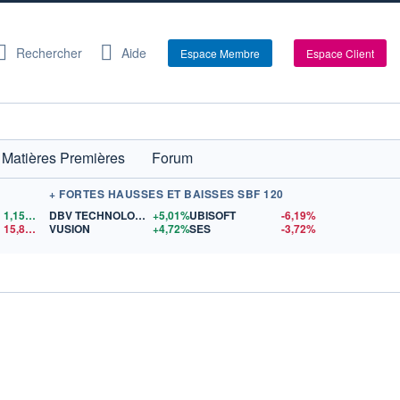
Rechercher
Aide
Espace Membre
Espace Client
Matières Premières
Forum
+ FORTES HAUSSES ET BAISSES SBF 120
1,1554
$US
DBV TECHNOLOGIES
+5,01%
UBISOFT
-6,19%
15,81
$US
VUSION
+4,72%
SES
-3,72%