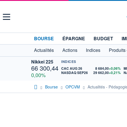
Menu
BOURSE
ÉPARGNE
BUDGET
IM
Actualités
Actions
Indices
Produits
Nikkei 225
INDICES
66 300,44
CAC AUG 26
8 684,00
+0,06%
M
NASDAQ SEP26
29 662,00
+0,21%
N
0,00%
Bourse
OPCVM
Actualités - Pédagogi