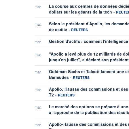
La course aux centres de données dédiés 
mar.
information
dollars sur les géants de la tech
•
REUTE
Selon le président d'Apollo, les demande
mar.
information fournie par
de moitié
•
REUTERS
Gestion d'actifs : comment l'intelligence 
mar.
“Apollo a levé plus de 12 milliards de d
mar.
jusqu'en juillet”, a déclaré son président
Goldman Sachs et Talcott lancent une str
mar.
information fournie par
Bermudes
•
REUTERS
Apollo: Hausse des commissions et des 
mar.
information fournie par
T2
•
REUTERS
Le marché des options se prépare à une f
mar.
à l'approche de la publication des résult
Apollo-Hausse des commissions et des r
mar.
information fournie par