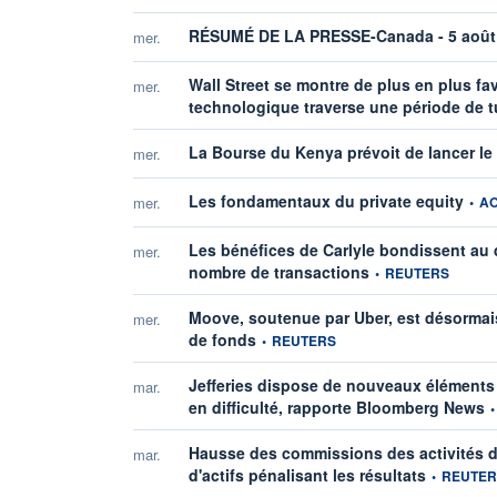
RÉSUMÉ DE LA PRESSE-Canada - 5 août
mer.
Wall Street se montre de plus en plus fa
mer.
technologique traverse une période de 
La Bourse du Kenya prévoit de lancer le p
mer.
infor
Les fondamentaux du private equity
mer.
•
A
Les bénéfices de Carlyle bondissent au
mer.
information fournie p
nombre de transactions
•
REUTERS
Moove, soutenue par Uber, est désormais 
mer.
information fournie par
de fonds
•
REUTERS
Jefferies dispose de nouveaux éléments 
mar.
in
en difficulté, rapporte Bloomberg News
•
Hausse des commissions des activités de
mar.
information 
d'actifs pénalisant les résultats
•
REUTER