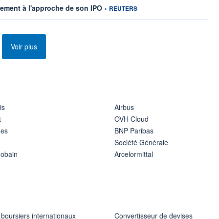
information fournie par
ssement à l'approche de son IPO
•
REUTERS
Voir plus
is
Airbus
t
OVH Cloud
ues
BNP Paribas
e
Société Générale
Gobain
Arcelormittal
 boursiers internationaux
Convertisseur de devises