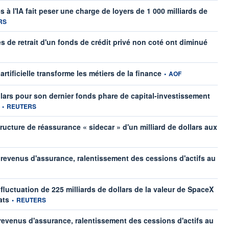
à l'IA fait peser une charge de loyers de 1 000 milliards de
 fournie par
RS
s de retrait d'un fonds de crédit privé non coté ont diminué
information fournie par
artificielle transforme les métiers de la finance
•
AOF
ollars pour son dernier fonds phare de capital-investissement
information fournie par
•
REUTERS
ucture de réassurance « sidecar » d'un milliard de dollars aux
revenus d'assurance, ralentissement des cessions d'actifs au
luctuation de 225 milliards de dollars de la valeur de SpaceX
information fournie par
ats
•
REUTERS
evenus d'assurance, ralentissement des cessions d'actifs au