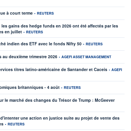
information fournie par
que à court terme
•
REUTERS
s gains des hedge funds en 2026 ont été affectés par les
information fournie par
s en juillet
•
REUTERS
information fournie par
ché indien des ETF avec le fonds Nifty 50
•
REUTERS
information fournie par
os au deuxième trimestre 2026
•
AGEFI ASSET MANAGEMENT
information fou
ervices titres latino-américaine de Santander et Caceis
•
AGEFI
information fournie par
miques britanniques - 4 août
•
REUTERS
informatio
sur le marché des changes du Trésor de Trump : McGeever
'intenter une action en justice suite au projet de vente des
information fournie par
es
•
REUTERS