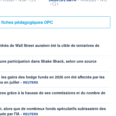
•
1
es fiches pédagogiques OPC
tés de Wall Street auraient été la cible de tentatives de
information fo
d une participation dans Shake Shack, selon une source
s gains des hedge funds en 2026 ont été affectés par les
information fournie par
s en juillet
•
REUTERS
fices grâce à la hausse de ses commissions et du nombre de
et, alors que de nombreux fonds spéculatifs subissaient des
information fournie par
uée par l'IA
•
REUTERS