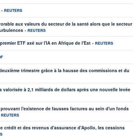
information fournie par
•
REUTERS
vorable aux valeurs du secteur de la santé alors que le secteur
information fournie par
turbulences
•
REUTERS
information fournie par
remier ETF axé sur l'IA en Afrique de l'Est
•
REUTERS
mation fournie par
OF
 deuxième trimestre grâce à la hausse des commissions et du
ar
valorisée à 2,1 milliards de dollars après une nouvelle levée
prouvant l'existence de fausses factures au sein d'un fonds
formation fournie par
REUTERS
 crédit et des revenus d'assurance d'Apollo, les cessions
fournie par
S