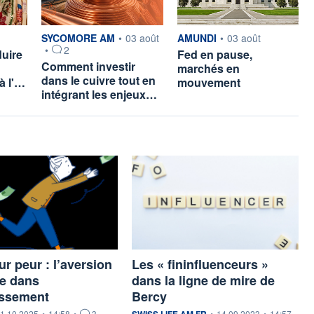
ar
information fournie par
information fournie par
SYCOMORE AM
•
03 août
AMUNDI
•
03 août
•
2
duire
Fed en pause,
Comment investir
marchés en
dans le cuivre tout en
à l'…
mouvement
intégrant les enjeux…
ur peur : l’aversion
Les « fininfluenceurs »
te dans
dans la ligne de mire de
issement
Bercy
ournie par
information fournie par
1.10.2025
•
14:58
•
3
SWISS LIFE AM FR
•
14.09.2023
•
14:57