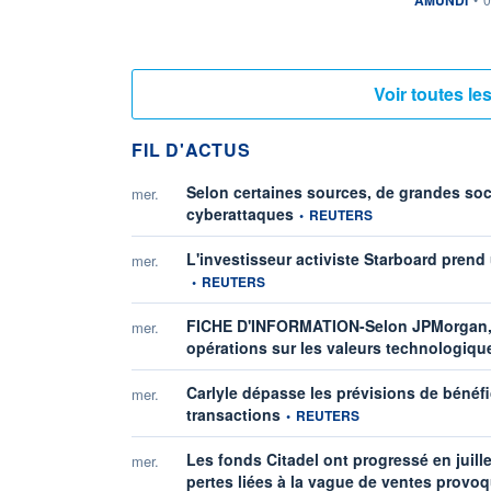
Voir toutes l
FIL D'ACTUS
Selon certaines sources, de grandes socié
mer.
information fournie par
cyberattaques
•
REUTERS
L'investisseur activiste Starboard pren
mer.
•
REUTERS
FICHE D'INFORMATION-Selon JPMorgan, le
mer.
opérations sur les valeurs technologique
Carlyle dépasse les prévisions de béné
mer.
information fournie par
transactions
•
REUTERS
Les fonds Citadel ont progressé en juill
mer.
pertes liées à la vague de ventes provoq