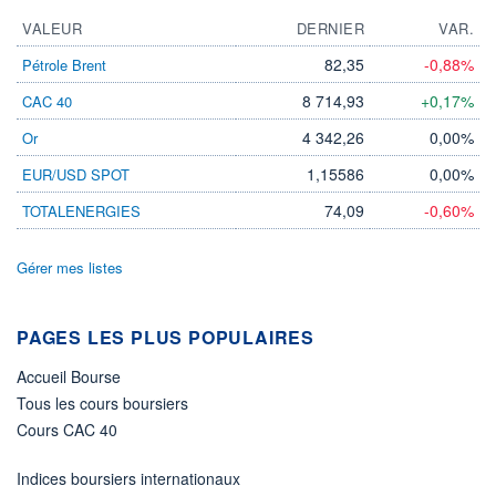
VALEUR
DERNIER
VAR.
ACTIF NET (EUR)
35M / 31.07.26
82,35
-0,88%
Pétrole Brent
NOTATION MORNINGSTAR ⁽¹⁾
8 714,93
+0,17%
CAC 40
4 342,26
0,00%
Or
RISQUE DU FONDS (SRI)
3
/7
1,15586
0,00%
EUR/USD SPOT
74,09
-0,60%
TOTALENERGIES
+ PORTEFEUILLE
+ LISTE
Gérer mes listes
PAGES LES PLUS POPULAIRES
Accueil Bourse
Tous les cours boursiers
Cours CAC 40
Indices boursiers internationaux