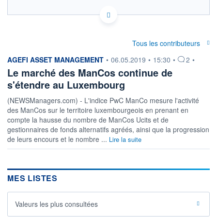
LU1817795781 - BlackRock (Luxembourg) SA
OPCVM DERNIER COURS CONNU AU 06/08/2026
Consulter le prospectus / DIC
Tous les contributeurs
information fournie par
AGEFI ASSET MANAGEMENT
•
06.05.2019
•
15:30
•
2
•
10,5
Le marché des ManCos continue de
10,0
s'étendre au Luxembourg
9,5
(NEWSManagers.com) - L'indice PwC ManCo mesure l'activité
9,0
des ManCos sur le territoire luxembourgeois en prenant en
03/12
07/04
05/08
compte la hausse du nombre de ManCos Ucits et de
gestionnaires de fonds alternatifs agréés, ainsi que la progression
CATÉGORIE MORNINGSTAR
de leurs encours et le nombre ...
Lire la suite
Obligations Marchés
Emergents Dominante
EUR
FONDS PARTENAIRES
MES LISTES
TARIFS PRIVILÉGIÉS
0%
ÉLIGIBILITÉ
Valeurs les plus consultées
PEA
PEA-PME
BOURSOVIE LUX
BOURSOVIE
CTO BUSINESS