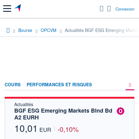
Menu
Connexion
Bourse
OPCVM
Actualités BGF ESG Emerging Marke
COURS
PERFORMANCES ET RISQUES
Actualités
COMPOSITION
BGF ESG Emerging Markets Blnd Bd
A2 EURH
ACTUALITÉS
10,01
-0,10%
FORUM
EUR
HISTORIQUE