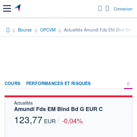
Menu
Connexion
Bourse
OPCVM
Actualités Amundi Fds EM Blnd Bd G
COURS
PERFORMANCES ET RISQUES
Actualités
COMPOSITION
Amundi Fds EM Blnd Bd G EUR C
ACTUALITÉS
123,77
-0,04%
EUR
FORUM
HISTORIQUE