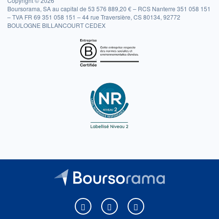
Copyright © 2026
Boursorama, SA au capital de 53 576 889,20 € – RCS Nanterre 351 058 151
– TVA FR 69 351 058 151 – 44 rue Traversière, CS 80134, 92772
BOULOGNE BILLANCOURT CEDEX
Boursorama sur Facebook
Boursorama sur X
Boursorama sur Youtu