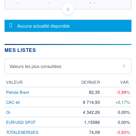
LU1161086407 - Amundi Luxembourg S.A.
OPCVM DERNIER COURS CONNU AU 06/08/2026
Consulter le prospectus / DIC
Message d'information
Aucune actualité disponible
125
120
MES LISTES
115
110
04/12
08/04
Valeurs les plus consultées
CATÉGORIE MORNINGSTAR
VALEUR
Obligations Marchés
DERNIER
VAR.
Emergents Dominante
EUR
82,35
-0,88%
Pétrole Brent
FONDS PARTENAIRES
8 714,93
+0,17%
CAC 40
TARIFS PRIVILÉGIÉS
0%
4 342,26
0,00%
Or
ÉLIGIBILITÉ
PEA
PEA-PME
BOURSOVIE LUX
1,15586
BOURSOVIE
0,00%
EUR/USD SPOT
CTO BUSINESS
74,09
-0,60%
TOTALENERGIES
Non éligible Boursobank