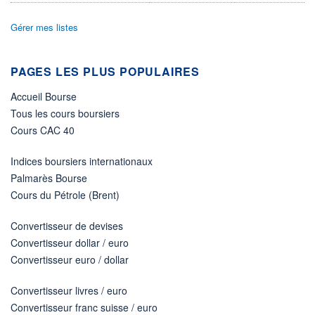
ACTIF NET (EUR)
Gérer mes listes
4 161M / 31.07.26
NOTATION MORNINGSTAR ⁽¹⁾
PAGES LES PLUS POPULAIRES
Accueil Bourse
RISQUE DU FONDS (SRI)
2
/7
Tous les cours boursiers
Cours CAC 40
+ PORTEFEUILLE
+ LISTE
Indices boursiers internationaux
Palmarès Bourse
Cours du Pétrole (Brent)
Convertisseur de devises
Convertisseur dollar / euro
Convertisseur euro / dollar
Convertisseur livres / euro
Convertisseur franc suisse / euro