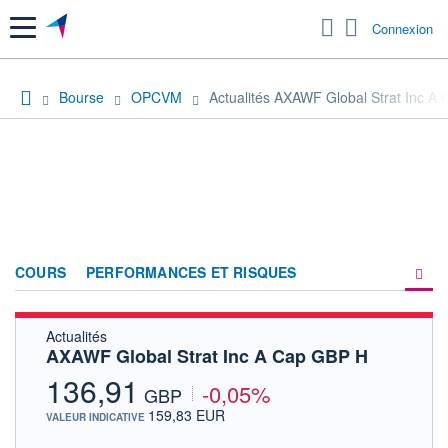
Menu
Connexion
Bourse
OPCVM
Actualités AXAWF Global Strat Inc A
COURS
PERFORMANCES ET RISQUES
Actualités
COMPOSITION
AXAWF Global Strat Inc A Cap GBP H
ACTUALITÉS
136,91
-0,05%
GBP
FORUM
159,83 EUR
VALEUR INDICATIVE
HISTORIQUE