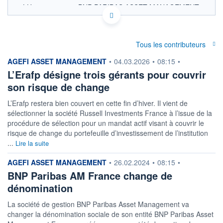
LU0746604957 - BNP PARIBAS ASSET MANAGEMENT
Europe
OPCVM DERNIER COURS CONNU AU 06/08/2026
Consulter le prospectus / DIC
Tous les contributeurs
information fournie par
138
AGEFI ASSET MANAGEMENT
•
04.03.2026
•
08:15
•
L’Erafp désigne trois gérants pour couvrir
136
son risque de change
134
132
L’Erafp restera bien couvert en cette fin d’hiver. Il vient de
130
sélectionner la société Russell Investments France à l’issue de la
04/12
07/04
procédure de sélection pour un mandat actif visant à couvrir le
risque de change du portefeuille d’investissement de l’institution
CATÉGORIE MORNINGSTAR
...
Lire la suite
Obligations Internationales
Flexibles Couvertes en
GBP
information fournie par
AGEFI ASSET MANAGEMENT
•
26.02.2024
•
08:15
•
BNP Paribas AM France change de
FONDS PARTENAIRES
TARIFS PRIVILÉGIÉS
0%
dénomination
ÉLIGIBILITÉ
La société de gestion BNP Paribas Asset Management va
PEA
PEA-PME
BOURSOVIE LUX
BOURSOVIE
changer la dénomination sociale de son entité BNP Paribas Asset
CTO BUSINESS