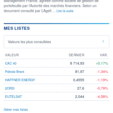
Management France, agréée comme société de gestion de
Non éligible Boursobank
portefeuille par l’Autorité des marchés financiers. Selon un
document consulté par L’Agefi ...
Lire la suite
ACTIF NET (EUR)
436M / 31.07.26
NOTATION MORNINGSTAR ⁽¹⁾
MES LISTES
RISQUE DU FONDS (SRI)
Valeurs les plus consultées
2
/7
VALEUR
DERNIER
VAR.
+ PORTEFEUILLE
+ LISTE
8 714,93
+0,17%
CAC 40
81,97
-1,34%
Pétrole Brent
0,4555
-1,19%
HAFFNER ENERGY
27,6
-0,79%
2CRSI
2,044
-4,58%
EUTELSAT
Gérer mes listes