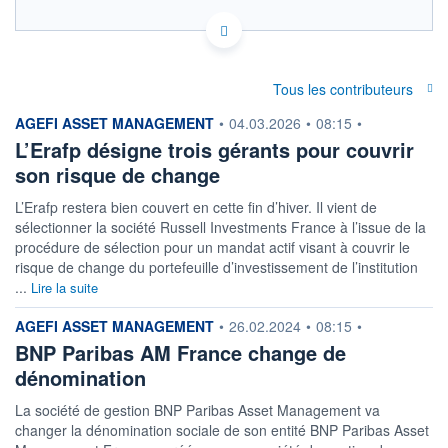
LU0482269064 - BNP PARIBAS ASSET MANAGEMENT
Europe
OPCVM DERNIER COURS CONNU AU 06/08/2026
Tous les contributeurs
Consulter le prospectus / DIC
information fournie par
AGEFI ASSET MANAGEMENT
•
04.03.2026
•
08:15
•
128
L’Erafp désigne trois gérants pour couvrir
son risque de change
126
L’Erafp restera bien couvert en cette fin d’hiver. Il vient de
124
sélectionner la société Russell Investments France à l’issue de la
122
procédure de sélection pour un mandat actif visant à couvrir le
02/12
02/04
05/08
risque de change du portefeuille d’investissement de l’institution
...
Lire la suite
CATÉGORIE MORNINGSTAR
Obligations EUR Emprunts
information fournie par
AGEFI ASSET MANAGEMENT
•
26.02.2024
•
08:15
•
d'Etat
BNP Paribas AM France change de
FONDS PARTENAIRES
dénomination
TARIFS PRIVILÉGIÉS
0%
La société de gestion BNP Paribas Asset Management va
ÉLIGIBILITÉ
changer la dénomination sociale de son entité BNP Paribas Asset
PEA
PEA-PME
BOURSOVIE LUX
BOURSOVIE