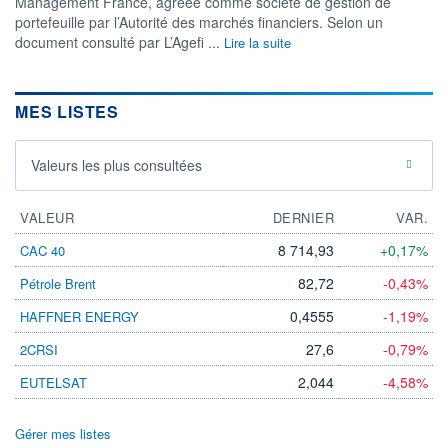
Management France, agréée comme société de gestion de
CTO BUSINESS
portefeuille par l’Autorité des marchés financiers. Selon un
Non éligible Boursobank
document consulté par L’Agefi ...
Lire la suite
ACTIF NET (EUR)
1 068M / 31.07.26
MES LISTES
NOTATION MORNINGSTAR ⁽¹⁾
Valeurs les plus consultées
RISQUE DU FONDS (SRI)
3
/7
VALEUR
DERNIER
VAR.
+ PORTEFEUILLE
+ LISTE
8 714,93
+0,17%
CAC 40
82,72
-0,43%
Pétrole Brent
0,4555
-1,19%
HAFFNER ENERGY
27,6
-0,79%
2CRSI
2,044
-4,58%
EUTELSAT
Gérer mes listes