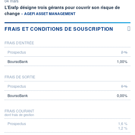
04 mars
L’Erafp désigne trois gérants pour couvrir son risque de
information fournie par
change
•
AGEFI ASSET MANAGEMENT
FRAIS ET CONDITIONS DE SOUSCRIPTION
FRAIS D'ENTRÉE
PROSPECTUS
BOURSOBANK
2 %
1,00%
FRAIS DE SORTIE
0 %
0,00%
FRAIS COURANT
dont frais de gestion
1,6 %
1,2 %