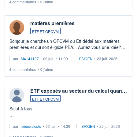
4
commentaires
•
0
j'aime
matières premières
ETF ET OPCVM
Bonjour je cherche un OPCVM ou Etf dédié aux matières
premières et qui soit éligible PEA... Auriez vous une idée?
Merci de vos conseils
par
M4141137
•
09 juil.
•
11:09
SAIQEN
•
23 juil. 2026
5
commentaires
•
0
j'aime
ETF exposés au secteur du calcul quan…
ETF ET OPCVM
Salut à tous,
Je cherche à investir sur le secteur du calcul quantique, mais
par
jeboursicote
•
22 juil.
•
14:39
SAIQEN
•
22 juil. 2026
via un ETF plutôt que des actions individuelles.
commentaires
•
j'aime