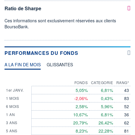
Ratio de Sharpe
Ces informations sont exclusivement réservées aux clients
BoursoBank.
PERFORMANCES DU FONDS
A LA FIN DE MOIS
GLISSANTES
FONDS
CATEGORIE
RANG*
5,05%
6,81%
43
1er JANV.
-2,06%
0,43%
83
1 MOIS
2,58%
5,96%
52
6 MOIS
10,67%
6,81%
36
1 AN
20,79%
26,42%
62
3 ANS
8,23%
22,28%
81
5 ANS