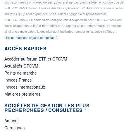
sont exprimées sont celles de ses auteurs et ne sauraient refléter le point de vue de
BOURSORAMA. Sous réserves des lois applicables, ni l'information contenue, ni les
analyses qui y sont exprimées ne sauraient engager la responsabilité de
BOURSORAMA. Le contenu de l'analyse mis à disposition par BOURSORAMA est
fourni uniquement à titre d'information et n'a pas de valeur contractuelle. Il constitue
ainsi une simple aide à la décision dont l'utilisateur conserve l'absolue maîtrise.
Lire les mentions légales complètes
ACCÈS RAPIDES
Accéder au forum ETF et OPCVM
Actualités OPCVM
Points de marché
Indices France
Indices internationaux
Matières premières
SOCIÉTÉS DE GESTION LES PLUS
RECHERCHÉES / CONSULTÉES *
Amundi
Carmignac