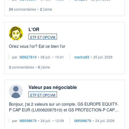
24
commentaires
•
2
j'aime
L'OR
ETF ET OPCVM
Oriez vous l'or? Est ce bien l'or
par
M3627819
•
08 juil.
•
10:41
marino83
•
25 juil. 2026
3
commentaires
•
0
j'aime
Valeur pas négociable
ETF ET OPCVM
Bonjour, j'ai 2 valeurs sur un compte, GS EUROPE EQUITY-
P CAP EUR (LU0082087510) et GS PROTECTION-P CAP
EUR (LU0546913194), que je souhaite vendre. Lorsque je
par
M9598679
•
24 juil.
•
12:09
M9598679
•
24 juil. 2026
veux procéder à la vente, on me signale ...