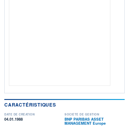
CTO BUSINESS
ACTIF NET (EUR)
101M / 31.07.26
NOTATION MORNINGSTAR ⁽¹⁾
RISQUE DU FONDS (SRI)
3
/7
+ PORTEFEUILLE
+ LISTE
CARACTÉRISTIQUES
DATE DE CRÉATION
SOCIÉTÉ DE GESTION
04.01.1988
BNP PARIBAS ASSET
MANAGEMENT Europe