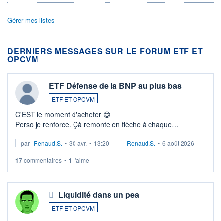
Gérer mes listes
DERNIERS MESSAGES SUR LE FORUM ETF ET
OPCVM
ETF Défense de la BNP au plus bas
ETF ET OPCVM
C'EST le moment d'acheter 😄​
Perso je renforce. Çà remonte en flèche à chaque
suspission d'accord dans.la guerre du moyen-orient.
par
Renaud.S.
•
30 avr.
•
13:20
Renaud.S.
•
6 août 2026
Investissement long terme tip top pour sa retraite.
LU3 ...
17
commentaires
•
1
j'aime
Liquidité dans un pea
ETF ET OPCVM