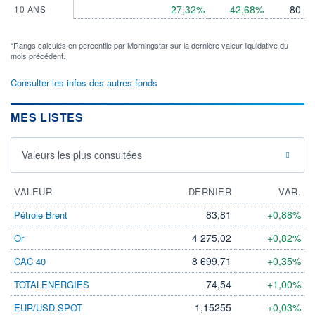
27,32%
42,68%
80
10 ANS
*Rangs calculés en percentile par Morningstar sur la dernière valeur liquidative du
mois précédent.
Consulter les infos des autres fonds
MES LISTES
Valeurs les plus consultées
VALEUR
DERNIER
VAR.
83,81
+0,88%
Pétrole Brent
4 275,02
+0,82%
Or
8 699,71
+0,35%
CAC 40
74,54
+1,00%
TOTALENERGIES
1,15255
+0,03%
EUR/USD SPOT