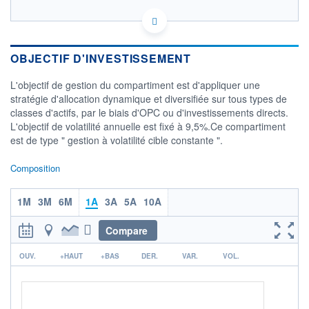
FR0010021576 - BNP PARIBAS ASSET MANAGEMENT
Europe
OPCVM DERNIER COURS CONNU AU 04/08/2026
OBJECTIF D'INVESTISSEMENT
Consulter le prospectus / DIC
L'objectif de gestion du compartiment est d'appliquer une
stratégie d'allocation dynamique et diversifiée sur tous types de
46
classes d'actifs, par le biais d'OPC ou d'investissements directs.
44
L'objectif de volatilité annuelle est fixé à 9,5%.Ce compartiment
42
est de type " gestion à volatilité cible constante ".
40
38
Composition
02/12
08/04
1M
3M
6M
1A
3A
5A
10A
CATÉGORIE MORNINGSTAR
Allocation EUR Flexible -
International
Compare
FONDS PARTENAIRES
r
OUV.
+HAUT
+BAS
DER.
VAR.
VOL.
TARIFS PRIVILÉGIÉS
0%
ÉLIGIBILITÉ
PEA
PEA-PME
BOURSOVIE LUX
BOURSOVIE