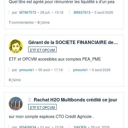
Quel titre est agréé pour rémunérer les liquidité s d'un pea
par
M7967572
•
28 juil.
•
15:16
M5637613
•
5 août 2026
7
commentaires
•
0
j'aime
Gérant de la SOCIETE FINANCIAIRE de…
ETF ET OPCVM
ETF et OPCVM accesibles aux comptes PEA_PME
par
pmourie1
•
05 août
•
17:16
pmourie1
•
5 août 2026
0
j'aime
Rachat H2O Multibonds crédité ce jour
ETF ET OPCVM
sur mon compte espèces CTO Crédit Agricole .
par
M3406634
•
01 avr.
•
10:39
SAIQEN
•
29 juil. 2026