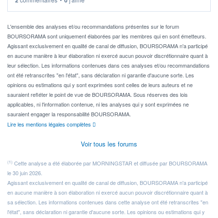
2
0
Idéalement, je voudrais qu'il soit éligible au PEA.
Pour l' ...
L'ensemble des analyses et/ou recommandations présentes sur le forum
BOURSORAMA sont uniquement élaborées par les membres qui en sont émetteurs.
Agissant exclusivement en qualité de canal de diffusion, BOURSORAMA n'a participé
en aucune manière à leur élaboration ni exercé aucun pouvoir discrétionnaire quant à
leur sélection. Les informations contenues dans ces analyses et/ou recommandations
ont été retranscrites "en l'état", sans déclaration ni garantie d'aucune sorte. Les
opinions ou estimations qui y sont exprimées sont celles de leurs auteurs et ne
sauraient refléter le point de vue de BOURSORAMA. Sous réserves des lois
applicables, ni l'information contenue, ni les analyses qui y sont exprimées ne
sauraient engager la responsabilité BOURSORAMA.
Lire les mentions légales complètes
Voir tous les forums
(1)
Cette analyse a été élaborée par MORNINGSTAR et diffusée par BOURSORAMA
le 30 juin 2026.
Agissant exclusivement en qualité de canal de diffusion, BOURSORAMA n'a participé
en aucune manière à son élaboration ni exercé aucun pouvoir discrétionnaire quant à
sa sélection. Les informations contenues dans cette analyse ont été retranscrites "en
l'état", sans déclaration ni garantie d'aucune sorte. Les opinions ou estimations qui y