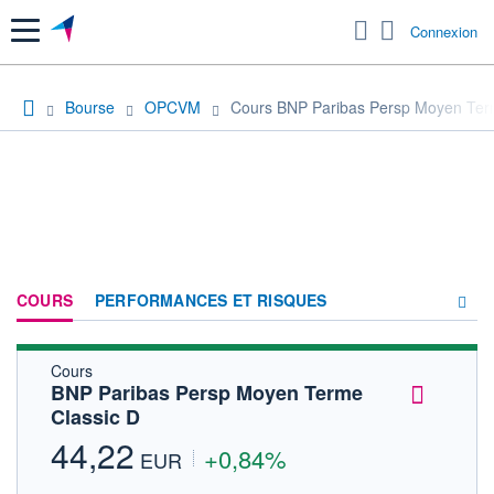
Menu
Connexion
Bourse
OPCVM
Cours BNP Paribas Persp Moyen Ter
COURS
PERFORMANCES ET RISQUES
Cours
COMPOSITION
BNP Paribas Persp Moyen Terme
Classic D
ACTUALITÉS
44,22
+0,84%
FORUM
EUR
HISTORIQUE