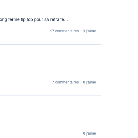
ng terme tip top pour sa retraite.
17
commentaires
•
1
j'aime
7
commentaires
•
0
j'aime
0
j'aime