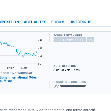
MPOSITION
ACTUALITÉS
FORUM
HISTORIQUE
FONDS PARTENAIRES
TARIFS PRIVILÉGIÉS
0%
120
110
100
90
ACTIF NET (EUR)
03/12
07/04
8 810M / 31.07.26
TÉGORIE MORNINGSTAR
tions International Gdes
p. Mixte
RISQUE DU FONDS (SRI)
0
/7
st de rechercher un taux de rendement à long terme attractif,