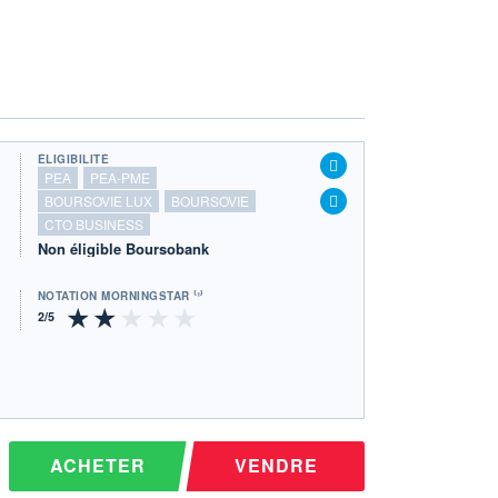
ÉLIGIBILITÉ
PEA
PEA-PME
BOURSOVIE LUX
BOURSOVIE
CTO BUSINESS
Non éligible Boursobank
NOTATION MORNINGSTAR ⁽¹⁾
ACHETER
VENDRE