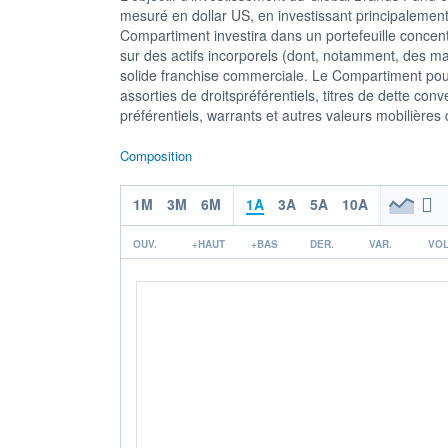
mesuré en dollar US, en investissant principalement
Compartiment investira dans un portefeuille concentr
sur des actifs incorporels (dont, notamment, des ma
solide franchise commerciale. Le Compartiment pourr
assorties de droitspréférentiels, titres de dette conv
préférentiels, warrants et autres valeurs mobilières
Composition
1M
3M
6M
1A
3A
5A
10A
OUV.
+HAUT
+BAS
DER.
VAR.
VOL