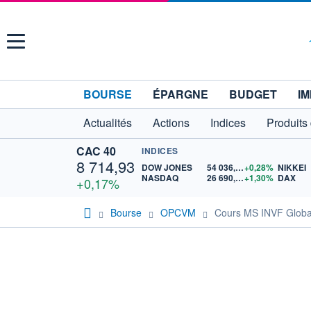
Menu
BOURSE
ÉPARGNE
BUDGET
IM
Actualités
Actions
Indices
Produits
CAC 40
INDICES
8 714,93
DOW JONES
54 036,93
+0,28%
NIKKEI
NASDAQ
26 690,62
+1,30%
DAX
+0,17%
Bourse
OPCVM
Cours MS INVF Globa