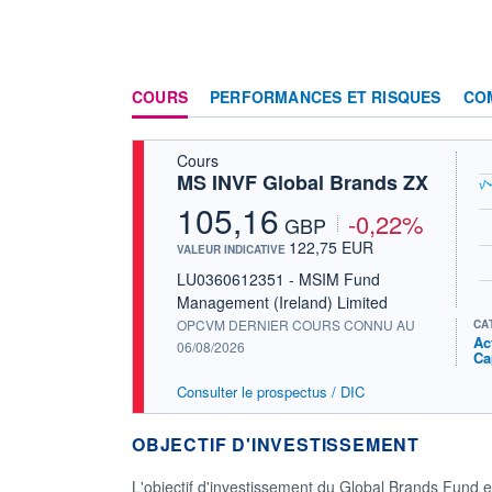
COURS
PERFORMANCES ET RISQUES
CO
Cours
MS INVF Global Brands ZX
105,16
-0,22%
GBP
122,75 EUR
VALEUR INDICATIVE
LU0360612351 - MSIM Fund
Management (Ireland) Limited
OPCVM DERNIER COURS CONNU AU
CA
Ac
06/08/2026
Ca
Consulter le prospectus / DIC
OBJECTIF D'INVESTISSEMENT
L'objectif d'investissement du Global Brands Fund e