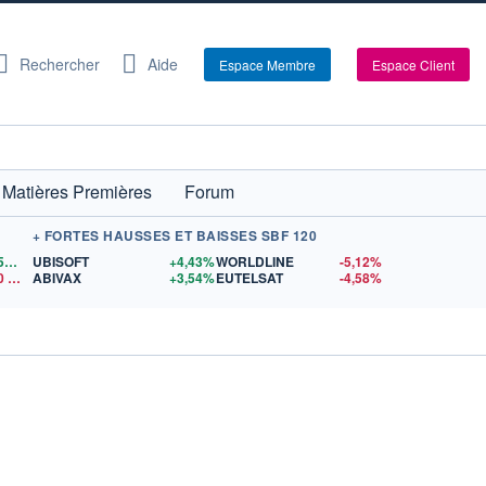
Rechercher
Aide
Espace Membre
Espace Client
Matières Premières
Forum
+ FORTES HAUSSES ET BAISSES SBF 120
1,1559
$US
UBISOFT
+4,43%
WORLDLINE
-5,12%
0
$US
ABIVAX
+3,54%
EUTELSAT
-4,58%