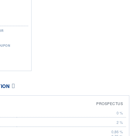
UR
OUPON
TION
PROSPECTUS
0 %
2 %
0,86 %