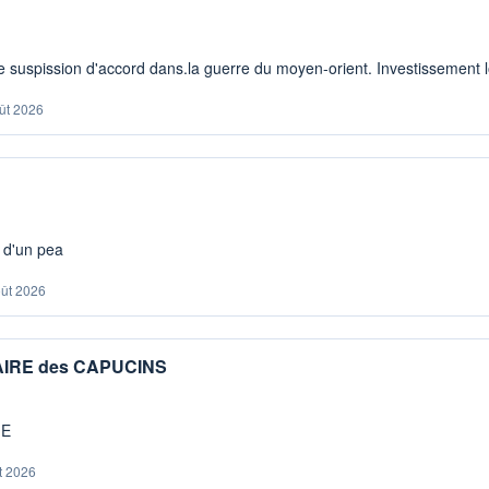
 suspission d'accord dans.la guerre du moyen-orient. Investissement lo
ût 2026
s d'un pea
oût 2026
IAIRE des CAPUCINS
ME
t 2026