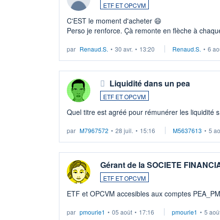
ETF ET OPCVM
C'EST le moment d'acheter 😄​
Perso je renforce. Çà remonte en flèche à chaque
LU3 ...
par
Renaud.S.
•
30 avr.
•
13:20
Renaud.S.
•
6 ao
Liquidité dans un pea
ETF ET OPCVM
Quel titre est agréé pour rémunérer les liquidité 
par
M7967572
•
28 juil.
•
15:16
M5637613
•
5 a
Gérant de la SOCIETE FINANC
ETF ET OPCVM
ETF et OPCVM accesibles aux comptes PEA_P
par
pmourie1
•
05 août
•
17:16
pmourie1
•
5 aoû