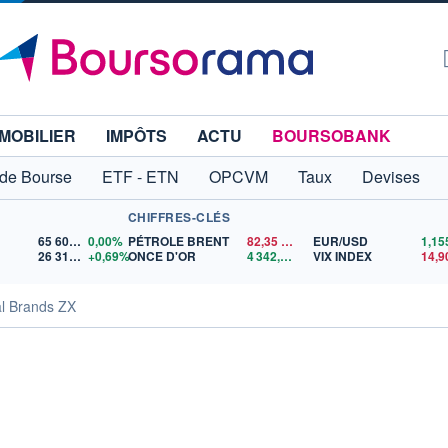
MOBILIER
IMPÔTS
ACTU
BOURSOBANK
 de Bourse
ETF - ETN
OPCVM
Taux
Devises
CHIFFRES-CLÉS
65 606,71
0,00%
PÉTROLE BRENT
82,35
$US
EUR/USD
26 319,45
+0,69%
ONCE D'OR
4 342,26
$US
VIX INDEX
14,9
l Brands ZX