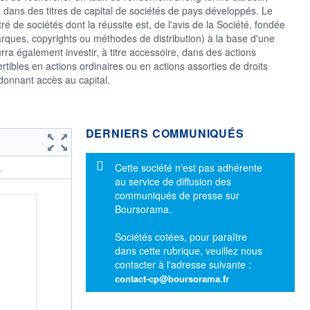
 dans des titres de capital de sociétés de pays développés. Le
é de sociétés dont la réussite est, de l'avis de la Société, fondée
rques, copyrights ou méthodes de distribution) à la base d'une
a également investir, à titre accessoire, dans des actions
ertibles en actions ordinaires ou en actions assorties de droits
 donnant accès au capital.
DERNIERS COMMUNIQUÉS
Message d'information
Cette société n'est pas adhérente
.
au service de diffusion des
communiqués de presse sur
Boursorama.
Sociétés cotées, pour paraître
dans cette rubrique, veuillez nous
contacter à l'adresse suivante :
contact-cp@boursorama.fr