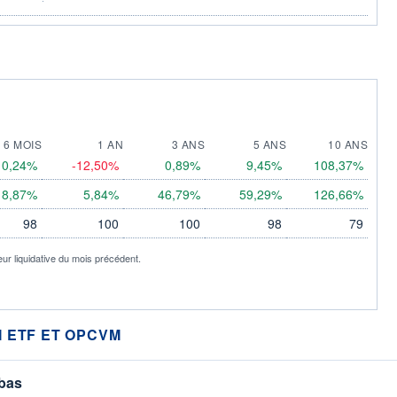
6 MOIS
1 AN
3 ANS
5 ANS
10 ANS
0,24%
-12,50%
0,89%
9,45%
108,37%
8,87%
5,84%
46,79%
59,29%
126,66%
98
100
100
98
79
eur liquidative du mois précédent.
 ETF ET OPCVM
 bas