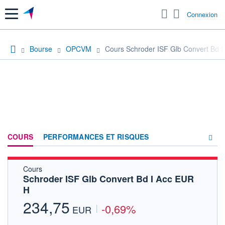
Menu
Connexion
Bourse
OPCVM
Cours Schroder ISF Glb Convert Bd 
COURS
PERFORMANCES ET RISQUES
Cours
COMPOSITION
Schroder ISF Glb Convert Bd I Acc EUR
H
ACTUALITÉS
234,75
-0,69%
FORUM
EUR
HISTORIQUE