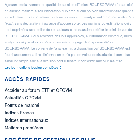
Agissant exclusivement en qualité de canal de diffusion, BOURSORAMA n'a participé
en aucune manière à son élaboration ni exercé aucun pouvoir discrétionnaire quant à
sa sélection. Les informations contenues dans cette analyse ont été retranscrites "en
l'état", sans déclaration ni garantie d'aucune sorte. Les opinions ou estimations qui y
sont exprimées sont celles de ses auteurs et ne sauraient refléter le point de vue de
BOURSORAMA. Sous réserves des lois applicables, ni l'information contenue, ni les
analyses qui y sont exprimées ne sauraient engager la responsabilité de
BOURSORAMA. Le contenu de l'analyse mis à disposition par BOURSORAMA est
fourni uniquement à titre d'information et n'a pas de valeur contractuelle. Il constitue
ainsi une simple aide à la décision dont l'utilisateur conserve l'absolue maîtrise.
Lire les mentions légales complètes
ACCÈS RAPIDES
Accéder au forum ETF et OPCVM
Actualités OPCVM
Points de marché
Indices France
Indices internationaux
Matières premières
SOCIÉTÉS DE GESTION LES PLUS