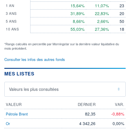
15,64%
11,07%
23
1 AN
31,89%
22,83%
20
3 ANS
8,66%
2,66%
50
5 ANS
55,03%
27,36%
18
10 ANS
*Rangs calculés en percentile par Morningstar sur la dernière valeur liquidative du
mois précédent.
Consulter les infos des autres fonds
MES LISTES
Valeurs les plus consultées
VALEUR
DERNIER
VAR.
82,35
-0,88%
Pétrole Brent
4 342,26
0,00%
Or