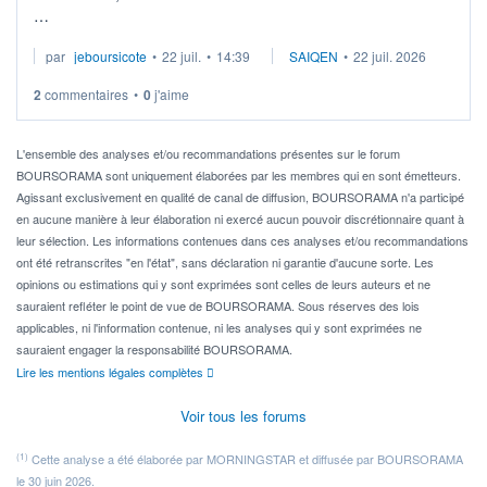
Je cherche à investir sur le secteur du calcul quantique, mais
par
jeboursicote
•
22 juil.
•
14:39
SAIQEN
•
22 juil. 2026
via un ETF plutôt que des actions individuelles.
2
commentaires
•
0
j'aime
Idéalement, je voudrais qu'il soit éligible au PEA.
Pour l' ...
L'ensemble des analyses et/ou recommandations présentes sur le forum
BOURSORAMA sont uniquement élaborées par les membres qui en sont émetteurs.
Agissant exclusivement en qualité de canal de diffusion, BOURSORAMA n'a participé
en aucune manière à leur élaboration ni exercé aucun pouvoir discrétionnaire quant à
leur sélection. Les informations contenues dans ces analyses et/ou recommandations
ont été retranscrites "en l'état", sans déclaration ni garantie d'aucune sorte. Les
opinions ou estimations qui y sont exprimées sont celles de leurs auteurs et ne
sauraient refléter le point de vue de BOURSORAMA. Sous réserves des lois
applicables, ni l'information contenue, ni les analyses qui y sont exprimées ne
sauraient engager la responsabilité BOURSORAMA.
Lire les mentions légales complètes
Voir tous les forums
(1)
Cette analyse a été élaborée par MORNINGSTAR et diffusée par BOURSORAMA
le 30 juin 2026.