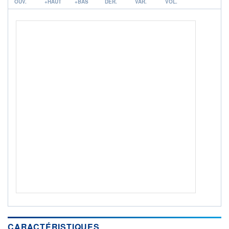
CTO BUSINESS
OUV.
+HAUT
+BAS
DER.
VAR.
VOL.
Non éligible Boursobank
ACTIF NET (EUR)
1 164M / 31.07.26
NOTATION MORNINGSTAR ⁽¹⁾
RISQUE DU FONDS (SRI)
3
/7
+ PORTEFEUILLE
+ LISTE
CARACTÉRISTIQUES