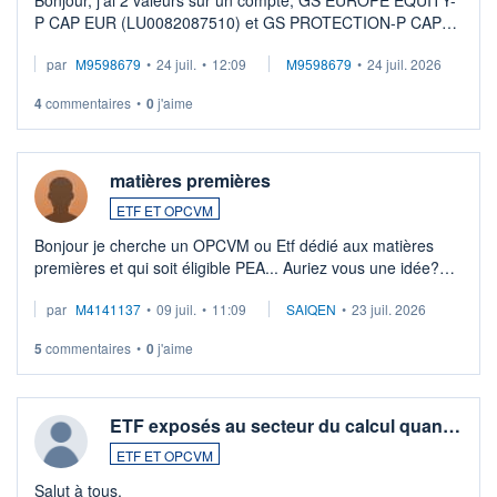
Bonjour, j'ai 2 valeurs sur un compte, GS EUROPE EQUITY-
P CAP EUR (LU0082087510) et GS PROTECTION-P CAP
EUR (LU0546913194), que je souhaite vendre. Lorsque je
par
M9598679
•
24 juil.
•
12:09
M9598679
•
24 juil. 2026
veux procéder à la vente, on me signale ...
4
commentaires
•
0
j'aime
matières premières
ETF ET OPCVM
Bonjour je cherche un OPCVM ou Etf dédié aux matières
premières et qui soit éligible PEA... Auriez vous une idée?
Merci de vos conseils
par
M4141137
•
09 juil.
•
11:09
SAIQEN
•
23 juil. 2026
5
commentaires
•
0
j'aime
ETF exposés au secteur du calcul quan…
ETF ET OPCVM
Salut à tous,