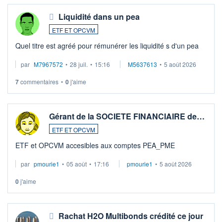
Liquidité dans un pea
ETF ET OPCVM
Quel titre est agréé pour rémunérer les liquidité s d'un pea
par
M7967572
•
28 juil.
•
15:16
M5637613
•
5 août 2026
7
commentaires
•
0
j'aime
Gérant de la SOCIETE FINANCIAIRE de…
ETF ET OPCVM
ETF et OPCVM accesibles aux comptes PEA_PME
par
pmourie1
•
05 août
•
17:16
pmourie1
•
5 août 2026
0
j'aime
Rachat H2O Multibonds crédité ce jour