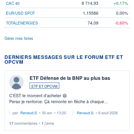
8 714,93
+0,17%
CAC 40
1,15586
0,00%
EUR/USD SPOT
74,09
-0,60%
TOTALENERGIES
Gérer mes listes
DERNIERS MESSAGES SUR LE FORUM ETF ET
OPCVM
ETF Défense de la BNP au plus bas
ETF ET OPCVM
C'EST le moment d'acheter 😄​
Perso je renforce. Çà remonte en flèche à chaque
suspission d'accord dans.la guerre du moyen-orient.
par
Renaud.S.
•
30 avr.
•
13:20
Renaud.S.
•
6 août 2026
Investissement long terme tip top pour sa retraite.
LU3 ...
17
commentaires
•
1
j'aime