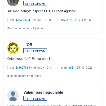
ETF ET OPCVM
sur mon compte espèces CTO Crédit Agricole .
par
M3406634
•
01 avr.
•
10:39
SAIQEN
•
29 juil. 2026
24
commentaires
•
2
j'aime
L'OR
ETF ET OPCVM
Oriez vous l'or? Est ce bien l'or
par
M3627819
•
08 juil.
•
10:41
marino83
•
25 juil. 2026
3
commentaires
•
0
j'aime
Valeur pas négociable
ETF ET OPCVM