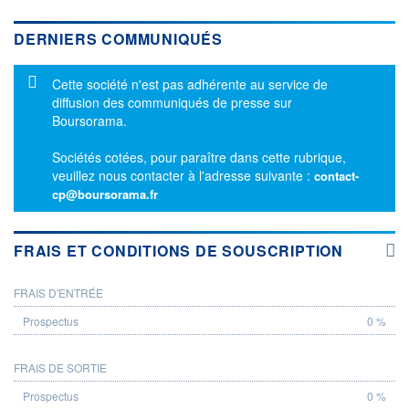
DERNIERS COMMUNIQUÉS
Message d'information
Cette société n'est pas adhérente au service de
diffusion des communiqués de presse sur
Boursorama.
Sociétés cotées, pour paraître dans cette rubrique,
veuillez nous contacter à l'adresse suivante :
contact-
cp@boursorama.fr
FRAIS ET CONDITIONS DE SOUSCRIPTION
FRAIS D'ENTRÉE
PROSPECTUS
0 %
FRAIS DE SORTIE
0 %