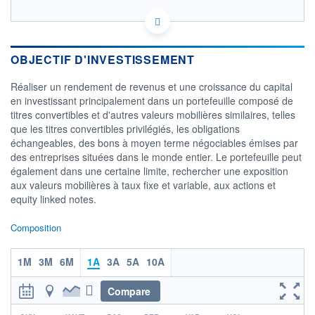
LU0352098080 - Schroder Investment Management
(Europe) S.A.
OPCVM DERNIER COURS CONNU AU 06/08/2026
OBJECTIF D'INVESTISSEMENT
Consulter le prospectus / DIC
Réaliser un rendement de revenus et une croissance du capital
en investissant principalement dans un portefeuille composé de
260
titres convertibles et d'autres valeurs mobilières similaires, telles
240
que les titres convertibles privilégiés, les obligations
220
échangeables, des bons à moyen terme négociables émises par
200
des entreprises situées dans le monde entier. Le portefeuille peut
180
également dans une certaine limite, rechercher une exposition
04/12
10/04
aux valeurs mobilières à taux fixe et variable, aux actions et
equity linked notes.
CATÉGORIE MORNINGSTAR
Convertibles International
Composition
Couvertes en EUR
FONDS PARTENAIRES
1M
3M
6M
1A
3A
5A
10A
TARIFS PRIVILÉGIÉS
0%
Compare
ÉLIGIBILITÉ
PEA
PEA-PME
BOURSOVIE LUX
BOURSOVIE
r