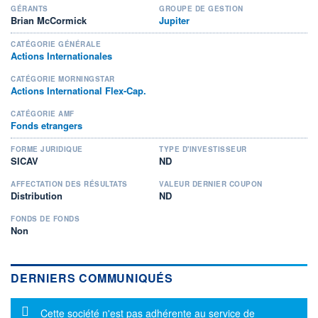
GÉRANTS
GROUPE DE GESTION
Brian McCormick
Jupiter
CATÉGORIE GÉNÉRALE
Actions Internationales
CATÉGORIE MORNINGSTAR
Actions International Flex-Cap.
CATÉGORIE AMF
Fonds etrangers
FORME JURIDIQUE
TYPE D'INVESTISSEUR
SICAV
ND
AFFECTATION DES RÉSULTATS
VALEUR DERNIER COUPON
Distribution
ND
FONDS DE FONDS
Non
DERNIERS COMMUNIQUÉS
Message d'information
Cette société n'est pas adhérente au service de