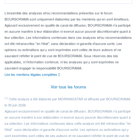
Pour l' ...
L'ensemble des analyses et/ou recommandations présentes sur le forum
BOURSORAMA sont uniquement élaborées par les membres qui en sont émetteurs.
Agissant exclusivement en qualité de canal de diffusion, BOURSORAMA n'a participé
en aucune manière à leur élaboration ni exercé aucun pouvoir discrétionnaire quant à
leur sélection. Les informations contenues dans ces analyses et/ou recommandations
ont été retranscrites "en l'état", sans déclaration ni garantie d'aucune sorte. Les
opinions ou estimations qui y sont exprimées sont celles de leurs auteurs et ne
sauraient refléter le point de vue de BOURSORAMA. Sous réserves des lois
applicables, ni l'information contenue, ni les analyses qui y sont exprimées ne
sauraient engager la responsabilité BOURSORAMA.
Lire les mentions légales complètes
Voir tous les forums
(1)
Cette analyse a été élaborée par MORNINGSTAR et diffusée par BOURSORAMA
le 30 juin 2026.
Agissant exclusivement en qualité de canal de diffusion, BOURSORAMA n'a participé
en aucune manière à son élaboration ni exercé aucun pouvoir discrétionnaire quant à
sa sélection. Les informations contenues dans cette analyse ont été retranscrites "en
l'état", sans déclaration ni garantie d'aucune sorte. Les opinions ou estimations qui y
sont exprimées sont celles de ses auteurs et ne sauraient refléter le point de vue de