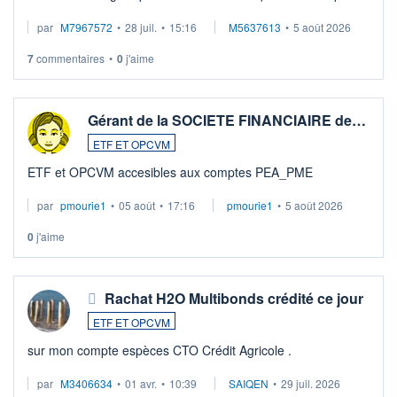
par
M7967572
•
28 juil.
•
15:16
M5637613
•
5 août 2026
7
commentaires
•
0
j'aime
Gérant de la SOCIETE FINANCIAIRE de…
ETF ET OPCVM
ETF et OPCVM accesibles aux comptes PEA_PME
par
pmourie1
•
05 août
•
17:16
pmourie1
•
5 août 2026
0
j'aime
Rachat H2O Multibonds crédité ce jour
ETF ET OPCVM
sur mon compte espèces CTO Crédit Agricole .
par
M3406634
•
01 avr.
•
10:39
SAIQEN
•
29 juil. 2026