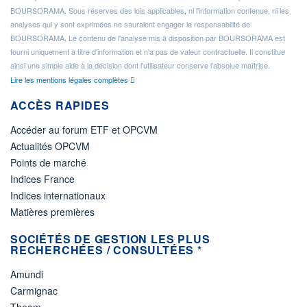
BOURSORAMA. Sous réserves des lois applicables, ni l'information contenue, ni les
analyses qui y sont exprimées ne sauraient engager la responsabilité de
BOURSORAMA. Le contenu de l'analyse mis à disposition par BOURSORAMA est
fourni uniquement à titre d'information et n'a pas de valeur contractuelle. Il constitue
ainsi une simple aide à la décision dont l'utilisateur conserve l'absolue maîtrise.
Lire les mentions légales complètes
ACCÈS RAPIDES
Accéder au forum ETF et OPCVM
Actualités OPCVM
Points de marché
Indices France
Indices internationaux
Matières premières
SOCIÉTÉS DE GESTION LES PLUS
RECHERCHÉES / CONSULTÉES *
Amundi
Carmignac