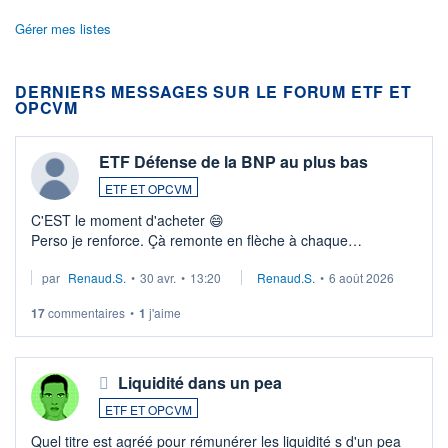
Gérer mes listes
DERNIERS MESSAGES SUR LE FORUM ETF ET
OPCVM
ETF Défense de la BNP au plus bas
ETF ET OPCVM
C'EST le moment d'acheter 😄​
Perso je renforce. Çà remonte en flèche à chaque
suspission d'accord dans.la guerre du moyen-orient.
par
Renaud.S.
•
30 avr.
•
13:20
Renaud.S.
•
6 août 2026
Investissement long terme tip top pour sa retraite.
LU3 ...
17
commentaires
•
1
j'aime
Liquidité dans un pea
ETF ET OPCVM
Quel titre est agréé pour rémunérer les liquidité s d'un pea