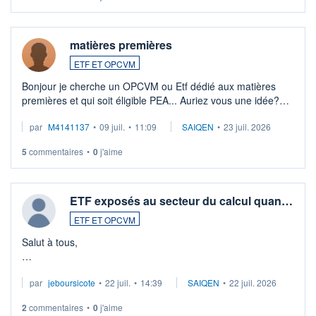
matières premières
ETF ET OPCVM
Bonjour je cherche un OPCVM ou Etf dédié aux matières
premières et qui soit éligible PEA... Auriez vous une idée?
Merci de vos conseils
par
M4141137
•
09 juil.
•
11:09
SAIQEN
•
23 juil. 2026
5
commentaires
•
0
j'aime
ETF exposés au secteur du calcul quan…
ETF ET OPCVM
Salut à tous,
Je cherche à investir sur le secteur du calcul quantique, mais
par
jeboursicote
•
22 juil.
•
14:39
SAIQEN
•
22 juil. 2026
via un ETF plutôt que des actions individuelles.
2
commentaires
•
0
j'aime
Idéalement, je voudrais qu'il soit éligible au PEA.