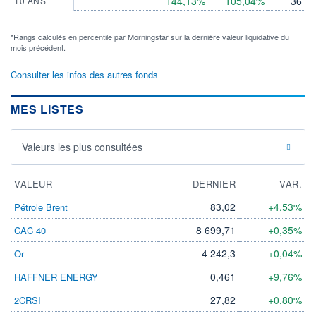
144,13%
105,04%
36
10 ANS
*Rangs calculés en percentile par Morningstar sur la dernière valeur liquidative du
mois précédent.
Consulter les infos des autres fonds
MES LISTES
Valeurs les plus consultées
VALEUR
DERNIER
VAR.
83,02
+4,53%
Pétrole Brent
8 699,71
+0,35%
CAC 40
4 242,3
+0,04%
Or
0,461
+9,76%
HAFFNER ENERGY
27,82
+0,80%
2CRSI