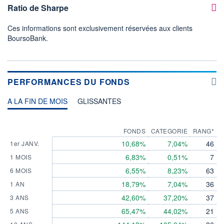
Ratio de Sharpe
Ces informations sont exclusivement réservées aux clients
BoursoBank.
PERFORMANCES DU FONDS
A LA FIN DE MOIS
GLISSANTES
FONDS
CATEGORIE
RANG*
10,68%
7,04%
46
1er JANV.
6,83%
0,51%
7
1 MOIS
6,55%
8,23%
63
6 MOIS
18,79%
7,04%
36
1 AN
42,60%
37,20%
37
3 ANS
65,47%
44,02%
21
5 ANS