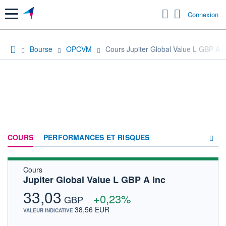
Menu
Connexion
Bourse
OPCVM
Cours Jupiter Global Value L GBP A I
COURS
PERFORMANCES ET RISQUES
Cours
COMPOSITION
Jupiter Global Value L GBP A Inc
ACTUALITÉS
33,03
+0,23%
GBP
FORUM
38,56 EUR
VALEUR INDICATIVE
HISTORIQUE