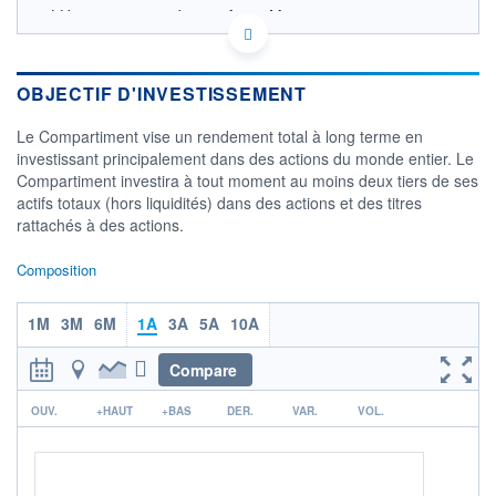
LU0425094348 - Jupiter Asset Management
International S.A.
OPCVM DERNIER COURS CONNU AU 05/08/2026
Consulter le prospectus / DIC
OBJECTIF D'INVESTISSEMENT
34
Le Compartiment vise un rendement total à long terme en
investissant principalement dans des actions du monde entier. Le
32
Compartiment investira à tout moment au moins deux tiers de ses
actifs totaux (hors liquidités) dans des actions et des titres
30
rattachés à des actions.
28
02/12
01/04
04/08
Composition
CATÉGORIE MORNINGSTAR
1M
Actions International Flex-
3M
6M
1A
3A
5A
10A
Cap.
Compare
FONDS PARTENAIRES
TARIFS PRIVILÉGIÉS
0%
r
OUV.
+HAUT
+BAS
DER.
VAR.
VOL.
ÉLIGIBILITÉ
PEA
PEA-PME
BOURSOVIE LUX
BOURSOVIE
CTO BUSINESS