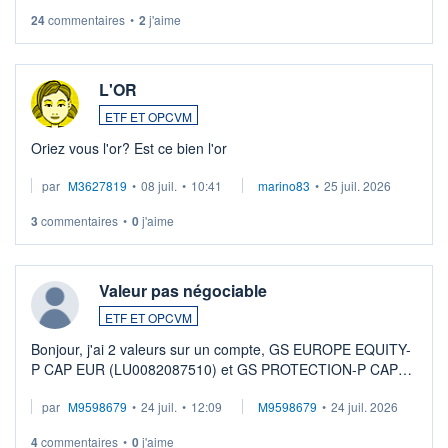
24
commentaires
•
2
j'aime
L'OR
ETF ET OPCVM
Oriez vous l'or? Est ce bien l'or
par
M3627819
•
08 juil.
•
10:41
marino83
•
25 juil. 2026
3
commentaires
•
0
j'aime
Valeur pas négociable
ETF ET OPCVM
Bonjour, j'ai 2 valeurs sur un compte, GS EUROPE EQUITY-
P CAP EUR (LU0082087510) et GS PROTECTION-P CAP
EUR (LU0546913194), que je souhaite vendre. Lorsque je
par
M9598679
•
24 juil.
•
12:09
M9598679
•
24 juil. 2026
veux procéder à la vente, on me signale ...
4
commentaires
•
0
j'aime