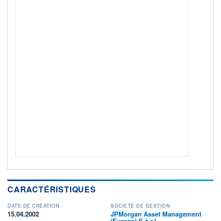
Non éligible Boursobank
ACTIF NET (EUR)
6 071M / 31.07.26
NOTATION MORNINGSTAR ⁽¹⁾
RISQUE DU FONDS (SRI)
4
/7
+ PORTEFEUILLE
+ LISTE
CARACTÉRISTIQUES
DATE DE CRÉATION
SOCIÉTÉ DE GESTION
15.04.2002
JPMorgan Asset Management
(Europe) S.à r.l.