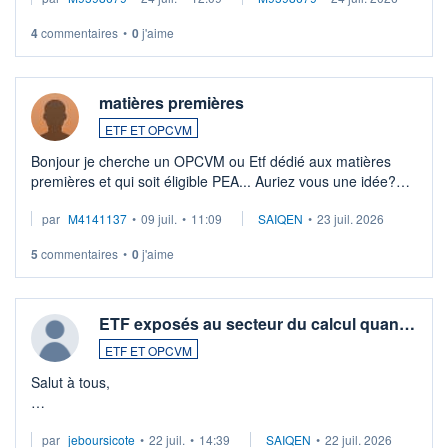
veux procéder à la vente, on me signale ...
4
commentaires
•
0
j'aime
matières premières
ETF ET OPCVM
Bonjour je cherche un OPCVM ou Etf dédié aux matières
premières et qui soit éligible PEA... Auriez vous une idée?
Merci de vos conseils
par
M4141137
•
09 juil.
•
11:09
SAIQEN
•
23 juil. 2026
5
commentaires
•
0
j'aime
ETF exposés au secteur du calcul quan…
ETF ET OPCVM
Salut à tous,
Je cherche à investir sur le secteur du calcul quantique, mais
par
jeboursicote
•
22 juil.
•
14:39
SAIQEN
•
22 juil. 2026
via un ETF plutôt que des actions individuelles.