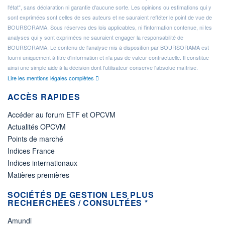
l'état", sans déclaration ni garantie d'aucune sorte. Les opinions ou estimations qui y
sont exprimées sont celles de ses auteurs et ne sauraient refléter le point de vue de
BOURSORAMA. Sous réserves des lois applicables, ni l'information contenue, ni les
analyses qui y sont exprimées ne sauraient engager la responsabilité de
BOURSORAMA. Le contenu de l'analyse mis à disposition par BOURSORAMA est
fourni uniquement à titre d'information et n'a pas de valeur contractuelle. Il constitue
ainsi une simple aide à la décision dont l'utilisateur conserve l'absolue maîtrise.
Lire les mentions légales complètes
ACCÈS RAPIDES
Accéder au forum ETF et OPCVM
Actualités OPCVM
Points de marché
Indices France
Indices internationaux
Matières premières
SOCIÉTÉS DE GESTION LES PLUS
RECHERCHÉES / CONSULTÉES *
Amundi