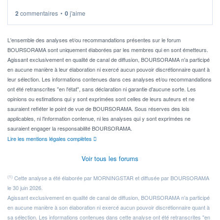
2
commentaires
•
0
j'aime
Idéalement, je voudrais qu'il soit éligible au PEA.
Pour l' ...
L'ensemble des analyses et/ou recommandations présentes sur le forum
BOURSORAMA sont uniquement élaborées par les membres qui en sont émetteurs.
Agissant exclusivement en qualité de canal de diffusion, BOURSORAMA n'a participé
en aucune manière à leur élaboration ni exercé aucun pouvoir discrétionnaire quant à
leur sélection. Les informations contenues dans ces analyses et/ou recommandations
ont été retranscrites "en l'état", sans déclaration ni garantie d'aucune sorte. Les
opinions ou estimations qui y sont exprimées sont celles de leurs auteurs et ne
sauraient refléter le point de vue de BOURSORAMA. Sous réserves des lois
applicables, ni l'information contenue, ni les analyses qui y sont exprimées ne
sauraient engager la responsabilité BOURSORAMA.
Lire les mentions légales complètes
Voir tous les forums
(1)
Cette analyse a été élaborée par MORNINGSTAR et diffusée par BOURSORAMA
le 30 juin 2026.
Agissant exclusivement en qualité de canal de diffusion, BOURSORAMA n'a participé
en aucune manière à son élaboration ni exercé aucun pouvoir discrétionnaire quant à
sa sélection. Les informations contenues dans cette analyse ont été retranscrites "en