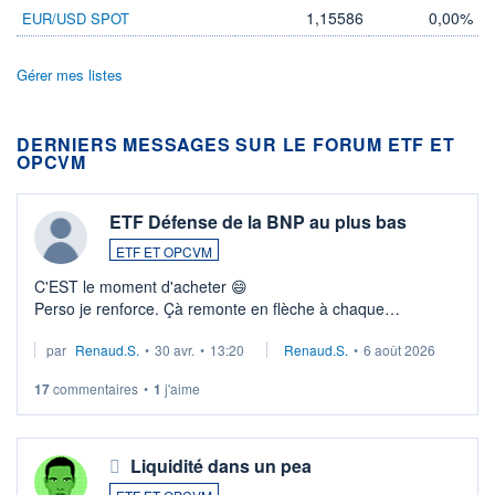
1,15586
0,00%
EUR/USD SPOT
Gérer mes listes
DERNIERS MESSAGES SUR LE FORUM ETF ET
OPCVM
ETF Défense de la BNP au plus bas
ETF ET OPCVM
C'EST le moment d'acheter 😄​
Perso je renforce. Çà remonte en flèche à chaque
suspission d'accord dans.la guerre du moyen-orient.
par
Renaud.S.
•
30 avr.
•
13:20
Renaud.S.
•
6 août 2026
Investissement long terme tip top pour sa retraite.
LU3 ...
17
commentaires
•
1
j'aime
Liquidité dans un pea