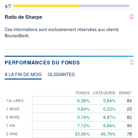
4
/7
Ratio de Sharpe
Ces informations sont exclusivement réservées aux clients
BoursoBank.
PERFORMANCES DU FONDS
A LA FIN DE MOIS
GLISSANTES
FONDS
CATEGORIE
RANG*
6,38%
5,84%
84
1er JANV.
0,64%
0,22%
23
1 MOIS
5,74%
8,87%
82
6 MOIS
7,12%
5,84%
90
1 AN
33,66%
46,79%
78
3 ANS