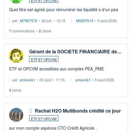
ETF ET OPCVM
Quel titre est agréé pour rémunérer les liquidité s d'un pea
par
M7967572
•
28 juil.
•
15:16
M5637613
•
5 août 2026
7
commentaires
•
0
j'aime
Gérant de la SOCIETE FINANCIAIRE de…
ETF ET OPCVM
ETF et OPCVM accesibles aux comptes PEA_PME
par
pmourie1
•
05 août
•
17:16
pmourie1
•
5 août 2026
0
j'aime
Rachat H2O Multibonds crédité ce jour
ETF ET OPCVM
sur mon compte espèces CTO Crédit Agricole .