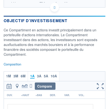
LU0115085028 - JPMorgan Asset Management
(Europe) S.à r.l.
OPCVM DERNIER COURS CONNU AU 06/08/2026
Consulter le prospectus / DIC
OBJECTIF D'INVESTISSEMENT
600
Ce Compartiment en actions investit principalement dans un
portefeuille d'actions internationales. Le Compartiment
550
investissant dans des actions, les investisseurs sont exposés
auxfluctuations des marchés boursiers et à la performance
500
financière des sociétés composant le portefeuille du
450
Compartiment.
03/12
08/04
05/08
Composition
CATÉGORIE MORNINGSTAR
Actions International Gdes
Cap. Mixte
1M
3M
6M
1A
3A
5A
10A
FONDS PARTENAIRES
Compare
TARIFS PRIVILÉGIÉS
0%
r
OUV.
ÉLIGIBILITÉ
+HAUT
+BAS
DER.
VAR.
VOL.
PEA
PEA-PME
BOURSOVIE LUX
BOURSOVIE
CTO BUSINESS