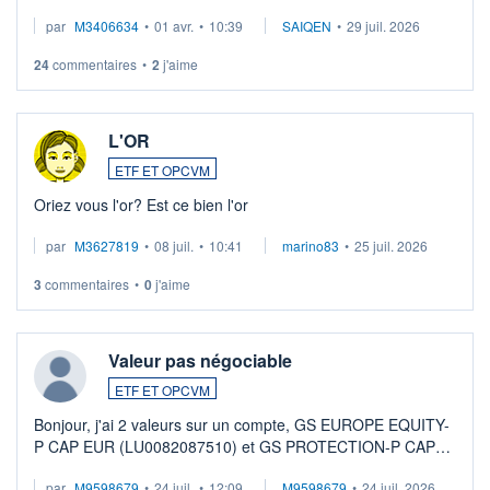
par
M3406634
•
01 avr.
•
10:39
SAIQEN
•
29 juil. 2026
24
commentaires
•
2
j'aime
L'OR
ETF ET OPCVM
Oriez vous l'or? Est ce bien l'or
par
M3627819
•
08 juil.
•
10:41
marino83
•
25 juil. 2026
3
commentaires
•
0
j'aime
Valeur pas négociable
ETF ET OPCVM
Bonjour, j'ai 2 valeurs sur un compte, GS EUROPE EQUITY-
P CAP EUR (LU0082087510) et GS PROTECTION-P CAP
EUR (LU0546913194), que je souhaite vendre. Lorsque je
par
M9598679
•
24 juil.
•
12:09
M9598679
•
24 juil. 2026