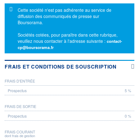
Message d'information
Cette société n'est pas adhérente au service de
diffusion des communiqués de presse sur
Boursorama.
Sociétés cotées, pour paraître dans cette rubrique,
veuillez nous contacter à l'adresse suivante :
contact-
cp@boursorama.fr
FRAIS ET CONDITIONS DE SOUSCRIPTION
FRAIS D'ENTRÉE
PROSPECTUS
5 %
FRAIS DE SORTIE
0 %
FRAIS COURANT
dont frais de gestion