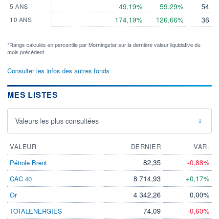
49,19%
59,29%
54
5 ANS
174,19%
126,66%
36
10 ANS
*Rangs calculés en percentile par Morningstar sur la dernière valeur liquidative du
mois précédent.
Consulter les infos des autres fonds
MES LISTES
Valeurs les plus consultées
VALEUR
DERNIER
VAR.
82,35
-0,88%
Pétrole Brent
8 714,93
+0,17%
CAC 40
4 342,26
0,00%
Or
74,09
-0,60%
TOTALENERGIES