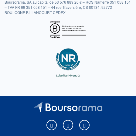
Boursorama, SA au capital de 53 576 889,20 € – RCS Nanterre 351 058 151
– TVA FR 69 351 058 151 – 44 rue Traversière, CS 80134, 92772
BOULOGNE BILLANCOURT CEDEX
Boursorama sur Facebook
Boursorama sur X
Boursorama sur Youtu