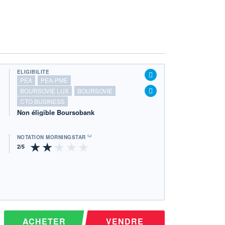
ÉLIGIBILITÉ
PEA
PEA-PME
BOURSOVIE LUX
BOURSOVIE
CTO BUSINESS
Non éligible Boursobank
NOTATION MORNINGSTAR ⁽¹⁾
ACHETER
VENDRE