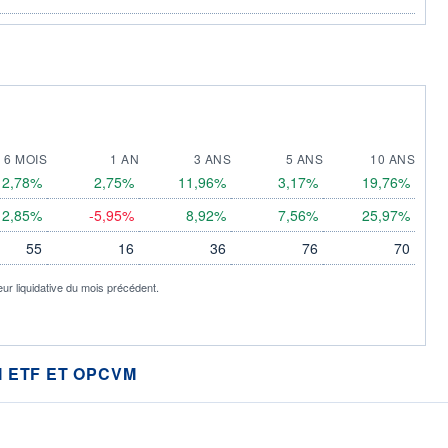
6 MOIS
1 AN
3 ANS
5 ANS
10 ANS
2,78%
2,75%
11,96%
3,17%
19,76%
2,85%
-5,95%
8,92%
7,56%
25,97%
55
16
36
76
70
eur liquidative du mois précédent.
 ETF ET OPCVM