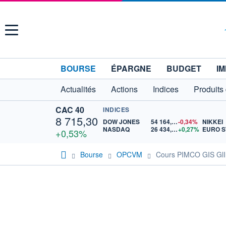
Menu
BOURSE
ÉPARGNE
BUDGET
IM
Actualités
Actions
Indices
Produits
CAC 40
INDICES
8 715,30
DOW JONES
54 164,70
-0,34%
NIKKEI
NASDAQ
26 434,44
+0,27%
+0,53%
Bourse
OPCVM
Cours PIMCO GIS GlI