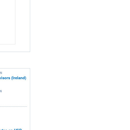
ON
sors (Ireland)
N