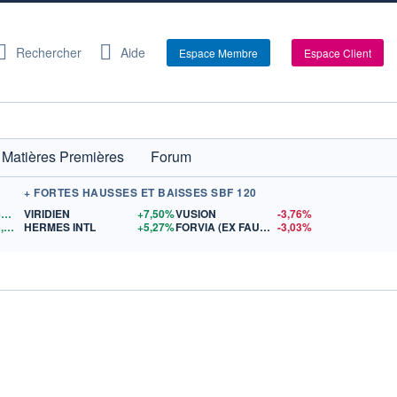
Rechercher
Aide
Espace Membre
Espace Client
Matières Premières
Forum
+ FORTES HAUSSES ET BAISSES SBF 120
64 683,44
$US
VIRIDIEN
+7,50%
VUSION
-3,76%
4 263,56
$US
HERMES INTL
+5,27%
FORVIA (EX FAURECIA)
-3,03%