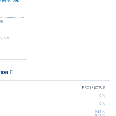
ertes en USD
UR
OUPON
TION
PROSPECTUS
0 %
0 %
0,84 %
0,49 %