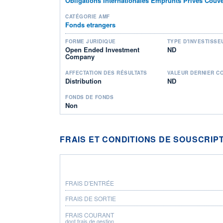
Obligations Internationales Emprunts Privés Couv
CATÉGORIE AMF
Fonds etrangers
FORME JURIDIQUE
TYPE D'INVESTISSE
Open Ended Investment
ND
Company
AFFECTATION DES RÉSULTATS
VALEUR DERNIER C
Distribution
ND
FONDS DE FONDS
Non
FRAIS ET CONDITIONS DE SOUSCRIP
FRAIS D'ENTRÉE
FRAIS DE SORTIE
FRAIS COURANT
dont frais de gestion