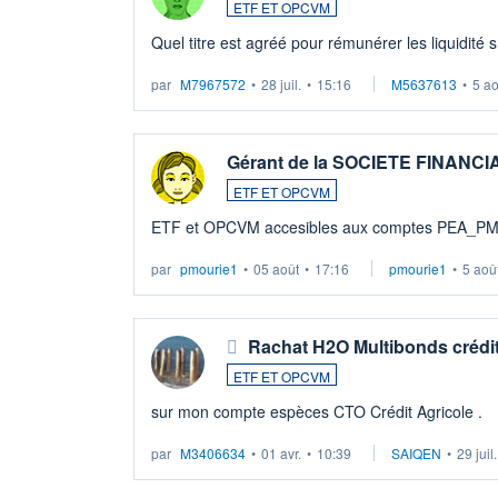
ETF ET OPCVM
Quel titre est agréé pour rémunérer les liquidité 
par
M7967572
•
28 juil.
•
15:16
M5637613
•
5 a
Gérant de la SOCIETE FINANC
ETF ET OPCVM
ETF et OPCVM accesibles aux comptes PEA_P
par
pmourie1
•
05 août
•
17:16
pmourie1
•
5 aoû
Rachat H2O Multibonds crédit
ETF ET OPCVM
sur mon compte espèces CTO Crédit Agricole .
par
M3406634
•
01 avr.
•
10:39
SAIQEN
•
29 juil