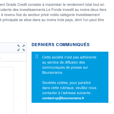
ent Grade Credit consiste à maximiser le rendement total tout en
prudente des investissements.Le Fonds investit au moins deux tiers
es à revenu fixe du secteur privé notés catégorie investissement
é principale se situe dans au moins trois pays, dont l'un peut être
DERNIERS COMMUNIQUÉS
Message d'information
Cette société n'est pas adhérente
.
au service de diffusion des
communiqués de presse sur
Boursorama.
Sociétés cotées, pour paraître
dans cette rubrique, veuillez nous
contacter à l'adresse suivante :
contact-cp@boursorama.fr