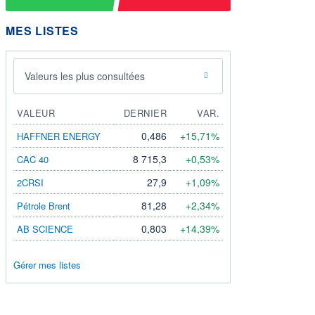
MES LISTES
Valeurs les plus consultées
VALEUR
DERNIER
VAR.
0,486
+15,71%
HAFFNER ENERGY
8 715,3
+0,53%
CAC 40
27,9
+1,09%
2CRSI
81,28
+2,34%
Pétrole Brent
0,803
+14,39%
AB SCIENCE
Gérer mes listes