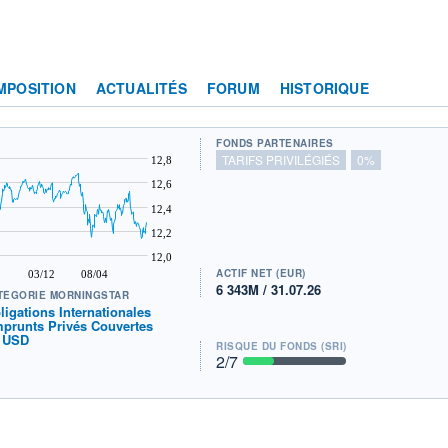
MPOSITION
ACTUALITÉS
FORUM
HISTORIQUE
FONDS PARTENAIRES
TARIFS PRIVILÉGIÉS
0%
12,8
12,6
12,4
12,2
12,0
ACTIF NET (EUR)
03/12
08/04
6 343M / 31.07.26
TÉGORIE MORNINGSTAR
ligations Internationales
prunts Privés Couvertes
 USD
RISQUE DU FONDS (SRI)
2
/7