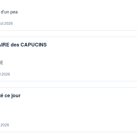
s d'un pea
oût 2026
IAIRE des CAPUCINS
ME
t 2026
é ce jour
. 2026