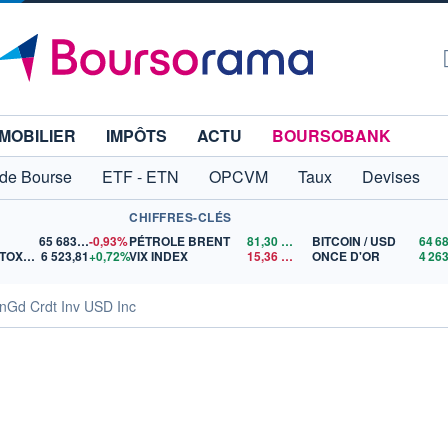
MOBILIER
IMPÔTS
ACTU
BOURSOBANK
 de Bourse
ETF - ETN
OPCVM
Taux
Devises
CHIFFRES-CLÉS
65 683,26
-0,93%
PÉTROLE BRENT
81,30
$US
BITCOIN / USD
EURO STOXX 50
6 523,81
+0,72%
VIX INDEX
15,36
$US
ONCE D'OR
nGd Crdt Inv USD Inc