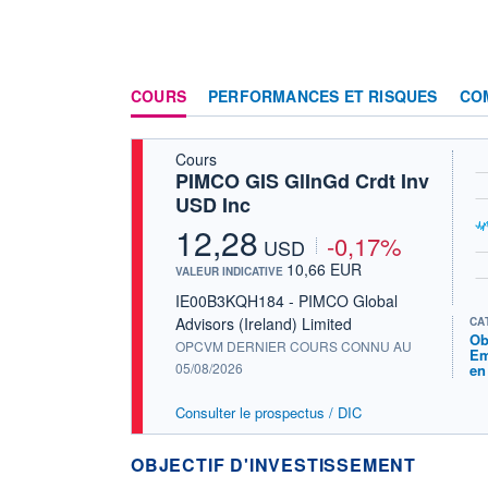
COURS
PERFORMANCES ET RISQUES
CO
Cours
PIMCO GIS GlInGd Crdt Inv
USD Inc
12,28
-0,17%
USD
10,66 EUR
VALEUR INDICATIVE
IE00B3KQH184 - PIMCO Global
Advisors (Ireland) Limited
CA
Ob
OPCVM DERNIER COURS CONNU AU
Em
05/08/2026
en
Consulter le prospectus / DIC
OBJECTIF D'INVESTISSEMENT