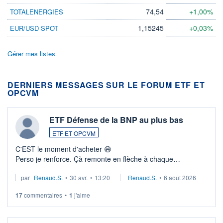
74,54
+1,00%
TOTALENERGIES
1,15245
+0,03%
EUR/USD SPOT
Gérer mes listes
DERNIERS MESSAGES SUR LE FORUM ETF ET
OPCVM
ETF Défense de la BNP au plus bas
ETF ET OPCVM
C'EST le moment d'acheter 😄​
Perso je renforce. Çà remonte en flèche à chaque
suspission d'accord dans.la guerre du moyen-orient.
par
Renaud.S.
•
30 avr.
•
13:20
Renaud.S.
•
6 août 2026
Investissement long terme tip top pour sa retraite.
LU3 ...
17
commentaires
•
1
j'aime