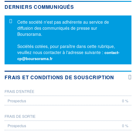
DERNIERS COMMUNIQUÉS
Message d'information
Cette société n'est pas adhérente au service de
diffusion des communiqués de presse sur
Boursorama.
Sociétés cotées, pour paraître dans cette rubrique,
veuillez nous contacter à l'adresse suivante :
contact-
cp@boursorama.fr
FRAIS ET CONDITIONS DE SOUSCRIPTION
FRAIS D'ENTRÉE
PROSPECTUS
0 %
FRAIS DE SORTIE
0 %