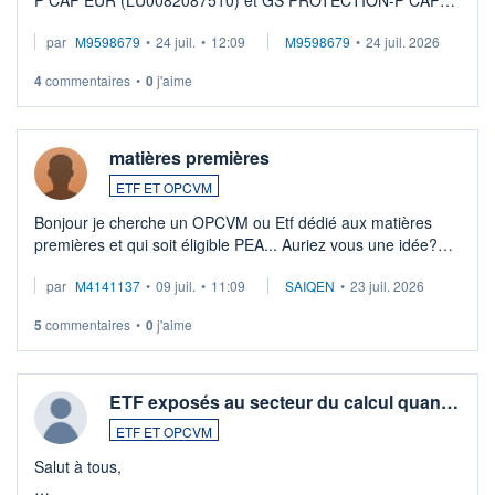
P CAP EUR (LU0082087510) et GS PROTECTION-P CAP
EUR (LU0546913194), que je souhaite vendre. Lorsque je
par
M9598679
•
24 juil.
•
12:09
M9598679
•
24 juil. 2026
veux procéder à la vente, on me signale ...
4
commentaires
•
0
j'aime
matières premières
ETF ET OPCVM
Bonjour je cherche un OPCVM ou Etf dédié aux matières
premières et qui soit éligible PEA... Auriez vous une idée?
Merci de vos conseils
par
M4141137
•
09 juil.
•
11:09
SAIQEN
•
23 juil. 2026
5
commentaires
•
0
j'aime
ETF exposés au secteur du calcul quan…
ETF ET OPCVM
Salut à tous,