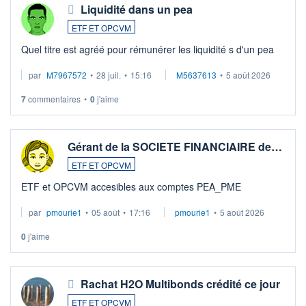
Liquidité dans un pea
ETF ET OPCVM
Quel titre est agréé pour rémunérer les liquidité s d'un pea
par
M7967572
•
28 juil.
•
15:16
M5637613
•
5 août 2026
7
commentaires
•
0
j'aime
Gérant de la SOCIETE FINANCIAIRE de…
ETF ET OPCVM
ETF et OPCVM accesibles aux comptes PEA_PME
par
pmourie1
•
05 août
•
17:16
pmourie1
•
5 août 2026
0
j'aime
Rachat H2O Multibonds crédité ce jour
ETF ET OPCVM