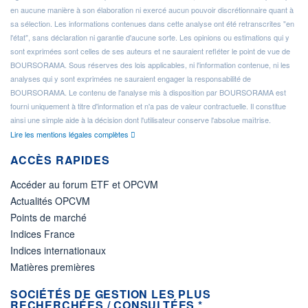
en aucune manière à son élaboration ni exercé aucun pouvoir discrétionnaire quant à
sa sélection. Les informations contenues dans cette analyse ont été retranscrites "en
l'état", sans déclaration ni garantie d'aucune sorte. Les opinions ou estimations qui y
sont exprimées sont celles de ses auteurs et ne sauraient refléter le point de vue de
BOURSORAMA. Sous réserves des lois applicables, ni l'information contenue, ni les
analyses qui y sont exprimées ne sauraient engager la responsabilité de
BOURSORAMA. Le contenu de l'analyse mis à disposition par BOURSORAMA est
fourni uniquement à titre d'information et n'a pas de valeur contractuelle. Il constitue
ainsi une simple aide à la décision dont l'utilisateur conserve l'absolue maîtrise.
Lire les mentions légales complètes
ACCÈS RAPIDES
Accéder au forum ETF et OPCVM
Actualités OPCVM
Points de marché
Indices France
Indices internationaux
Matières premières
SOCIÉTÉS DE GESTION LES PLUS
RECHERCHÉES / CONSULTÉES *