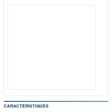
ACTIF NET (EUR)
59M / 31.07.26
NOTATION MORNINGSTAR ⁽¹⁾
RISQUE DU FONDS (SRI)
4
/7
+ PORTEFEUILLE
+ LISTE
CARACTÉRISTIQUES