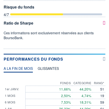
Risque du fonds
4
/7
Ratio de Sharpe
Ces informations sont exclusivement réservées aux clients
BoursoBank.
PERFORMANCES DU FONDS
A LA FIN DE MOIS
GLISSANTES
FONDS
CATEGORIE
RANG*
11,66%
44,20%
51
1er JANV.
2,50%
4,74%
19
1 MOIS
7,53%
18,31%
59
6 MOIS
26,22%
44,20%
61
1 AN