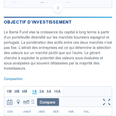
LU0048581077 - FIL Investment Management
(Luxembourg) S.à r.l.
OPCVM DERNIER COURS CONNU AU 05/08/2026
Consulter le prospectus / DIC
OBJECTIF D'INVESTISSEMENT
180
Le Iberia Fund vise la croissance du capital à long terme à partir
d'un portefeuille diversifié sur les marchés boursiers espagnol et
160
portugais. La pondération des actifs entre ces deux marchés n'est
pas fixe. L'attrait des entreprises est ce qui détermine la sélection
140
des valeurs sur un marché plutôt que sur l'autre. Le gérant
120
cherche à exploiter le potentiel des valeurs sous-évaluées et
04/12
07/04
04/08
sous-analysées qui souvent délaissées par la majorité des
investisseurs.
CATÉGORIE MORNINGSTAR
Actions Espagne
Composition
FONDS PARTENAIRES
TARIFS PRIVILÉGIÉS
0%
1M
3M
6M
1A
3A
5A
10A
ÉLIGIBILITÉ
Compare
PEA
PEA-PME
BOURSOVIE LUX
BOURSOVIE
CTO BUSINESS
r
OUV.
+HAUT
+BAS
DER.
VAR.
VOL.
Non éligible Boursobank