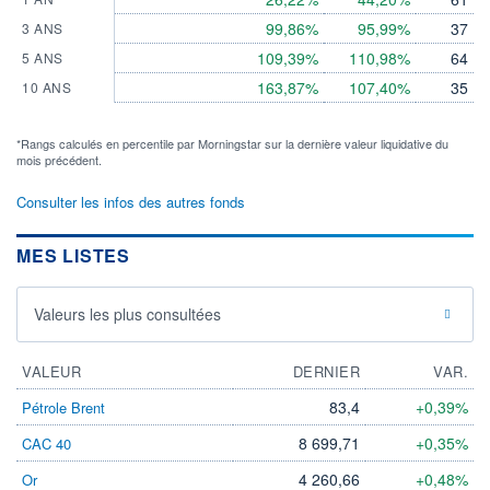
99,86%
95,99%
37
3 ANS
109,39%
110,98%
64
5 ANS
163,87%
107,40%
35
10 ANS
*Rangs calculés en percentile par Morningstar sur la dernière valeur liquidative du
mois précédent.
Consulter les infos des autres fonds
MES LISTES
Valeurs les plus consultées
VALEUR
DERNIER
VAR.
83,4
+0,39%
Pétrole Brent
8 699,71
+0,35%
CAC 40
4 260,66
+0,48%
Or