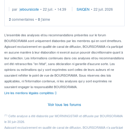
Je cherche à investir sur le secteur du calcul quantique, mais
par
jeboursicote
•
22 juil.
•
14:39
SAIQEN
•
22 juil. 2026
via un ETF plutôt que des actions individuelles.
2
commentaires
•
0
j'aime
Idéalement, je voudrais qu'il soit éligible au PEA.
Pour l' ...
L'ensemble des analyses et/ou recommandations présentes sur le forum
BOURSORAMA sont uniquement élaborées par les membres qui en sont émetteurs.
Agissant exclusivement en qualité de canal de diffusion, BOURSORAMA n'a participé
en aucune manière à leur élaboration ni exercé aucun pouvoir discrétionnaire quant à
leur sélection. Les informations contenues dans ces analyses et/ou recommandations
ont été retranscrites "en l'état", sans déclaration ni garantie d'aucune sorte. Les
opinions ou estimations qui y sont exprimées sont celles de leurs auteurs et ne
sauraient refléter le point de vue de BOURSORAMA. Sous réserves des lois
applicables, ni l'information contenue, ni les analyses qui y sont exprimées ne
sauraient engager la responsabilité BOURSORAMA.
Lire les mentions légales complètes
Voir tous les forums
(1)
Cette analyse a été élaborée par MORNINGSTAR et diffusée par BOURSORAMA
le 30 juin 2026.
Agissant exclusivement en qualité de canal de diffusion, BOURSORAMA n'a participé