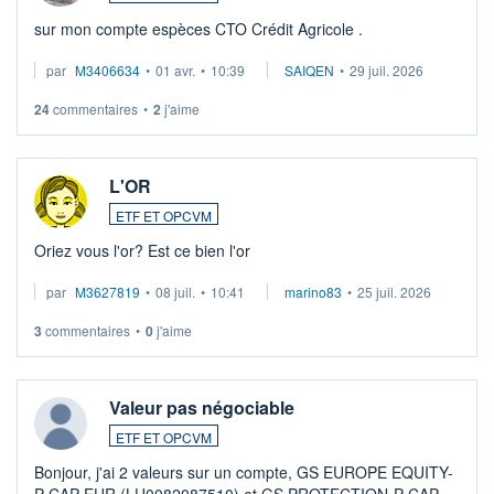
sur mon compte espèces CTO Crédit Agricole .
par
M3406634
•
01 avr.
•
10:39
SAIQEN
•
29 juil. 2026
24
commentaires
•
2
j'aime
L'OR
ETF ET OPCVM
Oriez vous l'or? Est ce bien l'or
par
M3627819
•
08 juil.
•
10:41
marino83
•
25 juil. 2026
3
commentaires
•
0
j'aime
Valeur pas négociable
ETF ET OPCVM
Bonjour, j'ai 2 valeurs sur un compte, GS EUROPE EQUITY-