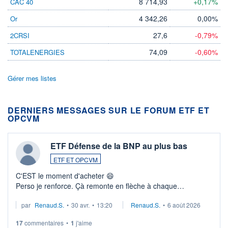
8 714,93
+0,17%
CAC 40
4 342,26
0,00%
Or
27,6
-0,79%
2CRSI
74,09
-0,60%
TOTALENERGIES
Gérer mes listes
DERNIERS MESSAGES SUR LE FORUM ETF ET
OPCVM
ETF Défense de la BNP au plus bas
ETF ET OPCVM
C'EST le moment d'acheter 😄​
Perso je renforce. Çà remonte en flèche à chaque
suspission d'accord dans.la guerre du moyen-orient.
par
Renaud.S.
•
30 avr.
•
13:20
Renaud.S.
•
6 août 2026
Investissement long terme tip top pour sa retraite.
LU3 ...
17
commentaires
•
1
j'aime