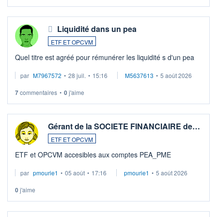
Liquidité dans un pea
ETF ET OPCVM
Quel titre est agréé pour rémunérer les liquidité s d'un pea
par
M7967572
•
28 juil.
•
15:16
M5637613
•
5 août 2026
7
commentaires
•
0
j'aime
Gérant de la SOCIETE FINANCIAIRE de…
ETF ET OPCVM
ETF et OPCVM accesibles aux comptes PEA_PME
par
pmourie1
•
05 août
•
17:16
pmourie1
•
5 août 2026
0
j'aime