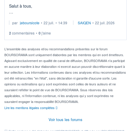
Salut à tous,
Je cherche à investir sur le secteur du calcul quantique, mais
par
jeboursicote
•
22 juil.
•
14:39
SAIQEN
•
22 juil. 2026
via un ETF plutôt que des actions individuelles.
2
commentaires
•
0
j'aime
Idéalement, je voudrais qu'il soit éligible au PEA.
Pour l' ...
L'ensemble des analyses et/ou recommandations présentes sur le forum
BOURSORAMA sont uniquement élaborées par les membres qui en sont émetteurs.
Agissant exclusivement en qualité de canal de diffusion, BOURSORAMA n'a participé
en aucune manière à leur élaboration ni exercé aucun pouvoir discrétionnaire quant à
leur sélection. Les informations contenues dans ces analyses et/ou recommandations
ont été retranscrites "en l'état", sans déclaration ni garantie d'aucune sorte. Les
opinions ou estimations qui y sont exprimées sont celles de leurs auteurs et ne
sauraient refléter le point de vue de BOURSORAMA. Sous réserves des lois
applicables, ni l'information contenue, ni les analyses qui y sont exprimées ne
sauraient engager la responsabilité BOURSORAMA.
Lire les mentions légales complètes
Voir tous les forums
(1)