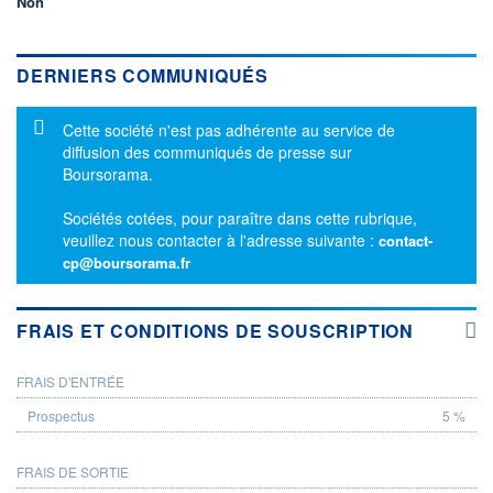
Non
DERNIERS COMMUNIQUÉS
Message d'information
Cette société n'est pas adhérente au service de
diffusion des communiqués de presse sur
Boursorama.
Sociétés cotées, pour paraître dans cette rubrique,
veuillez nous contacter à l'adresse suivante :
contact-
cp@boursorama.fr
FRAIS ET CONDITIONS DE SOUSCRIPTION
FRAIS D'ENTRÉE
PROSPECTUS
5 %
FRAIS DE SORTIE