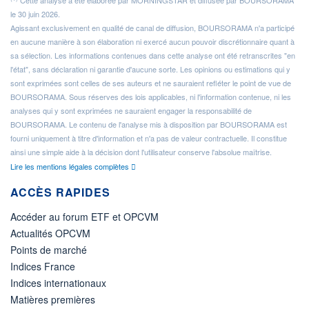
Cette analyse a été élaborée par MORNINGSTAR et diffusée par BOURSORAMA
le 30 juin 2026.
Agissant exclusivement en qualité de canal de diffusion, BOURSORAMA n'a participé
en aucune manière à son élaboration ni exercé aucun pouvoir discrétionnaire quant à
sa sélection. Les informations contenues dans cette analyse ont été retranscrites "en
l'état", sans déclaration ni garantie d'aucune sorte. Les opinions ou estimations qui y
sont exprimées sont celles de ses auteurs et ne sauraient refléter le point de vue de
BOURSORAMA. Sous réserves des lois applicables, ni l'information contenue, ni les
analyses qui y sont exprimées ne sauraient engager la responsabilité de
BOURSORAMA. Le contenu de l'analyse mis à disposition par BOURSORAMA est
fourni uniquement à titre d'information et n'a pas de valeur contractuelle. Il constitue
ainsi une simple aide à la décision dont l'utilisateur conserve l'absolue maîtrise.
Lire les mentions légales complètes
ACCÈS RAPIDES
Accéder au forum ETF et OPCVM
Actualités OPCVM
Points de marché
Indices France
Indices internationaux
Matières premières