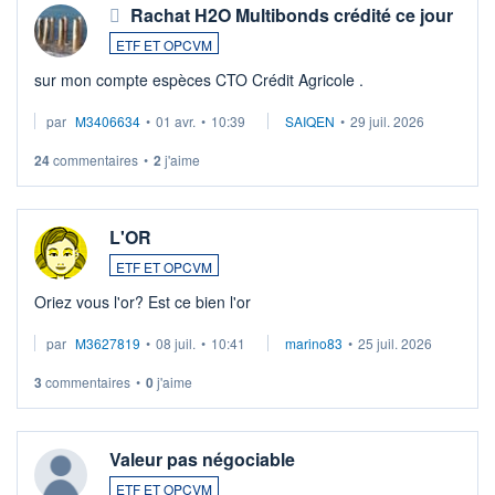
Rachat H2O Multibonds crédité ce jour
ETF ET OPCVM
sur mon compte espèces CTO Crédit Agricole .
par
M3406634
•
01 avr.
•
10:39
SAIQEN
•
29 juil. 2026
24
commentaires
•
2
j'aime
L'OR
ETF ET OPCVM
Oriez vous l'or? Est ce bien l'or
par
M3627819
•
08 juil.
•
10:41
marino83
•
25 juil. 2026
3
commentaires
•
0
j'aime
Valeur pas négociable
ETF ET OPCVM