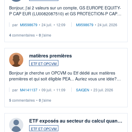
Bonjour, j'ai 2 valeurs sur un compte, GS EUROPE EQUITY-
P CAP EUR (LU0082087510) et GS PROTECTION-P CAP
EUR (LU0546913194), que je souhaite vendre. Lorsque je
par
M9598679
•
24 juil.
•
12:09
M9598679
•
24 juil. 2026
veux procéder à la vente, on me signale ...
4
commentaires
•
0
j'aime
matières premières
ETF ET OPCVM
Bonjour je cherche un OPCVM ou Etf dédié aux matières
premières et qui soit éligible PEA... Auriez vous une idée?
Merci de vos conseils
par
M4141137
•
09 juil.
•
11:09
SAIQEN
•
23 juil. 2026
5
commentaires
•
0
j'aime
ETF exposés au secteur du calcul quan…
ETF ET OPCVM