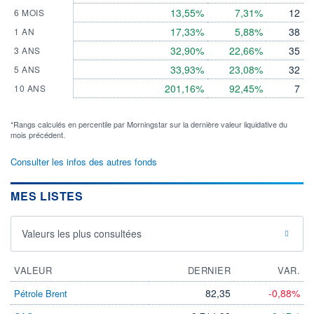
13,55%
7,31%
12
6 MOIS
17,33%
5,88%
38
1 AN
32,90%
22,66%
35
3 ANS
33,93%
23,08%
32
5 ANS
201,16%
92,45%
7
10 ANS
*Rangs calculés en percentile par Morningstar sur la dernière valeur liquidative du
mois précédent.
Consulter les infos des autres fonds
MES LISTES
Valeurs les plus consultées
VALEUR
DERNIER
VAR.
82,35
-0,88%
Pétrole Brent