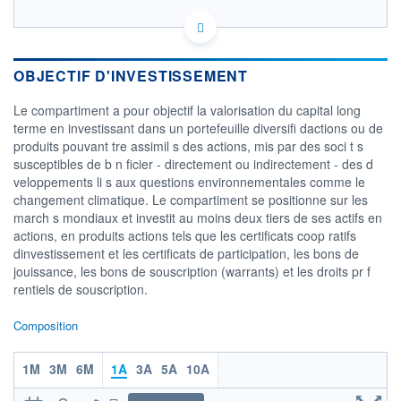
LU0348926287 - Nordea Investment Funds SA
OPCVM DERNIER COURS CONNU AU 06/08/2026
Consulter le prospectus / DIC
OBJECTIF D'INVESTISSEMENT
Le compartiment a pour objectif la valorisation du capital long
45
terme en investissant dans un portefeuille diversifi dactions ou de
40
produits pouvant tre assimil s des actions, mis par des soci t s
susceptibles de b n ficier - directement ou indirectement - des d
35
veloppements li s aux questions environnementales comme le
30
changement climatique. Le compartiment se positionne sur les
08/12
08/04
05/08
march s mondiaux et investit au moins deux tiers de ses actifs en
actions, en produits actions tels que les certificats coop ratifs
CATÉGORIE MORNINGSTAR
dinvestissement et les certificats de participation, les bons de
Actions Secteur Ecologie
jouissance, les bons de souscription (warrants) et les droits pr f
rentiels de souscription.
FONDS PARTENAIRES
TARIFS PRIVILÉGIÉS
0%
Composition
ÉLIGIBILITÉ
PEA
PEA-PME
BOURSOVIE LUX
BOURSOVIE
1M
3M
6M
1A
3A
5A
10A
CTO BUSINESS
Non éligible Boursobank