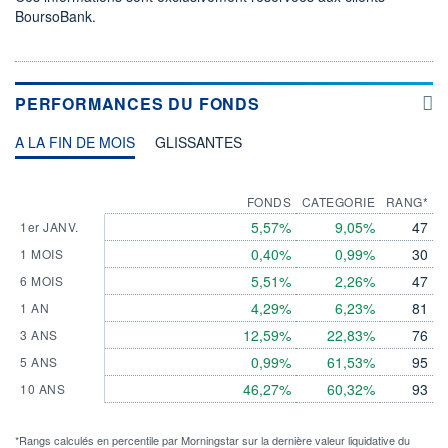
BoursoBank.
PERFORMANCES DU FONDS
A LA FIN DE MOIS
GLISSANTES
FONDS
CATEGORIE
RANG*
5,57%
9,05%
47
1er JANV.
0,40%
0,99%
30
1 MOIS
5,51%
2,26%
47
6 MOIS
4,29%
6,23%
81
1 AN
12,59%
22,83%
76
3 ANS
0,99%
61,53%
95
5 ANS
46,27%
60,32%
93
10 ANS
*Rangs calculés en percentile par Morningstar sur la dernière valeur liquidative du