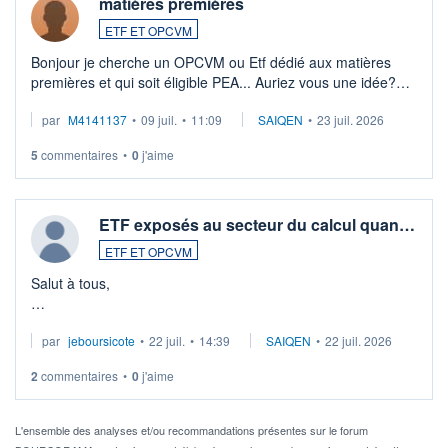
matières premières
ETF ET OPCVM
Bonjour je cherche un OPCVM ou Etf dédié aux matières
premières et qui soit éligible PEA... Auriez vous une idée?
Merci de vos conseils
par
M4141137
•
09 juil.
•
11:09
SAIQEN
•
23 juil. 2026
5
commentaires
•
0
j'aime
ETF exposés au secteur du calcul quan…
ETF ET OPCVM
Salut à tous,
Je cherche à investir sur le secteur du calcul quantique, mais
par
jeboursicote
•
22 juil.
•
14:39
SAIQEN
•
22 juil. 2026
via un ETF plutôt que des actions individuelles.
2
commentaires
•
0
j'aime
Idéalement, je voudrais qu'il soit éligible au PEA.
Pour l' ...
L'ensemble des analyses et/ou recommandations présentes sur le forum