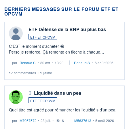
DERNIERS MESSAGES SUR LE FORUM ETF ET
OPCVM
ETF Défense de la BNP au plus bas
ETF ET OPCVM
C'EST le moment d'acheter 😄​
Perso je renforce. Çà remonte en flèche à chaque
suspission d'accord dans.la guerre du moyen-orient.
par
Renaud.S.
•
30 avr.
•
13:20
Renaud.S.
•
6 août 2026
Investissement long terme tip top pour sa retraite.
LU3 ...
17
commentaires
•
1
j'aime
Liquidité dans un pea
ETF ET OPCVM
Quel titre est agréé pour rémunérer les liquidité s d'un pea
par
M7967572
•
28 juil.
•
15:16
M5637613
•
5 août 2026