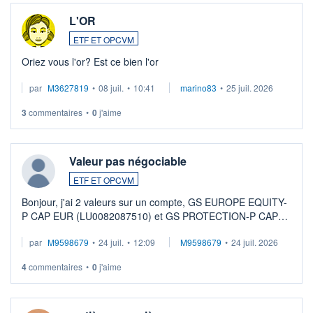
L'OR
ETF ET OPCVM
Oriez vous l'or? Est ce bien l'or
par
M3627819
•
08 juil.
•
10:41
marino83
•
25 juil. 2026
3
commentaires
•
0
j'aime
Valeur pas négociable
ETF ET OPCVM
Bonjour, j'ai 2 valeurs sur un compte, GS EUROPE EQUITY-
P CAP EUR (LU0082087510) et GS PROTECTION-P CAP
EUR (LU0546913194), que je souhaite vendre. Lorsque je
par
M9598679
•
24 juil.
•
12:09
M9598679
•
24 juil. 2026
veux procéder à la vente, on me signale ...
4
commentaires
•
0
j'aime