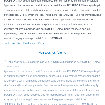
BOURSORAMA sont uniquement élaborées par les membres qui en sont émetteurs.
Agissant exclusivement en qualité de canal de diffusion, BOURSORAMA n'a participé
en aucune manière à leur élaboration ni exercé aucun pouvoir discrétionnaire quant à
leur sélection. Les informations contenues dans ces analyses et/ou recommandations
ont été retranscrites "en l'état", sans déclaration ni garantie d'aucune sorte. Les
opinions ou estimations qui y sont exprimées sont celles de leurs auteurs et ne
sauraient refléter le point de vue de BOURSORAMA. Sous réserves des lois
applicables, ni l'information contenue, ni les analyses qui y sont exprimées ne
sauraient engager la responsabilité BOURSORAMA.
Lire les mentions légales complètes
Voir tous les forums
(1)
Cette analyse a été élaborée par MORNINGSTAR et diffusée par BOURSORAMA
le 30 juin 2026.
Agissant exclusivement en qualité de canal de diffusion, BOURSORAMA n'a participé
en aucune manière à son élaboration ni exercé aucun pouvoir discrétionnaire quant à
sa sélection. Les informations contenues dans cette analyse ont été retranscrites "en
l'état", sans déclaration ni garantie d'aucune sorte. Les opinions ou estimations qui y
sont exprimées sont celles de ses auteurs et ne sauraient refléter le point de vue de
BOURSORAMA. Sous réserves des lois applicables, ni l'information contenue, ni les
analyses qui y sont exprimées ne sauraient engager la responsabilité de
BOURSORAMA. Le contenu de l'analyse mis à disposition par BOURSORAMA est