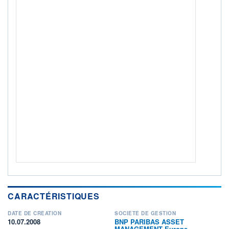
Non éligible Boursobank
ACTIF NET (EUR)
285M / 31.07.26
NOTATION MORNINGSTAR ⁽¹⁾
RISQUE DU FONDS (SRI)
4
/7
+ PORTEFEUILLE
+ LISTE
CARACTÉRISTIQUES
DATE DE CRÉATION
SOCIÉTÉ DE GESTION
10.07.2008
BNP PARIBAS ASSET
MANAGEMENT Europe