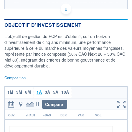
FR0010616177 - BNP PARIBAS ASSET MANAGEMENT
Europe
OPCVM DERNIER COURS CONNU AU 05/08/2026
Consulter le prospectus / DIC
OBJECTIF D'INVESTISSEMENT
200
L'objectif de gestion du FCP est d'obtenir, sur un horizon
d'investissement de cinq ans minimum, une performance
190
supérieure à celle du marché des valeurs moyennes françaises,
180
représenté par l'indice composite (50% CAC Next 20 + 50% CAC
170
Mid 60), intégrant des critères de bonne gouvernance et de
160
développement durable.
02/12
02/04
Composition
CATÉGORIE MORNINGSTAR
Actions France Grandes
Cap.
1M
3M
6M
1A
3A
5A
10A
FONDS PARTENAIRES
Compare
TARIFS PRIVILÉGIÉS
0%
r
OUV.
ÉLIGIBILITÉ
+HAUT
+BAS
DER.
VAR.
VOL.
PEA
PEA-PME
BOURSOVIE LUX
BOURSOVIE
CTO BUSINESS