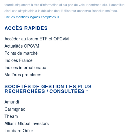
fourni uniquement à titre d'information et n'a pas de valeur contractuelle. Il constitue
ainsi une simple aide à la décision dont l'utilisateur conserve l'absolue maîtrise.
Lire les mentions légales complètes
ACCÈS RAPIDES
Accéder au forum ETF et OPCVM
Actualités OPCVM
Points de marché
Indices France
Indices internationaux
Matières premières
SOCIÉTÉS DE GESTION LES PLUS
RECHERCHÉES / CONSULTÉES *
Amundi
Carmignac
Theam
Allianz Global Investors
Lombard Odier