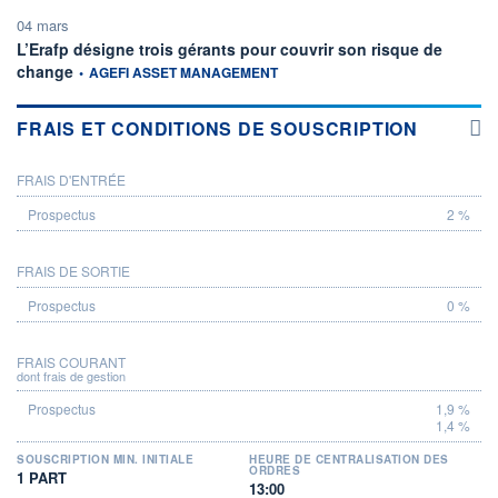
04 mars
L’Erafp désigne trois gérants pour couvrir son risque de
information fournie par
change
•
AGEFI ASSET MANAGEMENT
FRAIS ET CONDITIONS DE SOUSCRIPTION
FRAIS D'ENTRÉE
PROSPECTUS
2 %
FRAIS DE SORTIE
0 %
FRAIS COURANT
dont frais de gestion
1,9 %
1,4 %
SOUSCRIPTION MIN. INITIALE
HEURE DE CENTRALISATION DES
ORDRES
1 PART
13:00