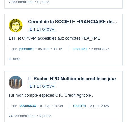
7
commentaires
•
0
j'aime
Gérant de la SOCIETE FINANCIAIRE de…
ETF ET OPCVM
ETF et OPCVM accesibles aux comptes PEA_PME
par
pmourie1
•
05 août
•
17:16
pmourie1
•
5 août 2026
0
j'aime
Rachat H2O Multibonds crédité ce jour
ETF ET OPCVM
sur mon compte espèces CTO Crédit Agricole .
par
M3406634
•
01 avr.
•
10:39
SAIQEN
•
29 juil. 2026
24
commentaires
•
2
j'aime