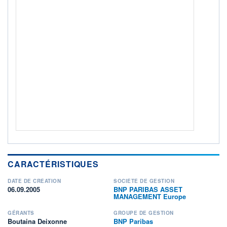
Non éligible Boursobank
ACTIF NET (EUR)
3 579M / 31.07.26
NOTATION MORNINGSTAR ⁽¹⁾
RISQUE DU FONDS (SRI)
2
/7
+ PORTEFEUILLE
+ LISTE
CARACTÉRISTIQUES
DATE DE CRÉATION
SOCIÉTÉ DE GESTION
06.09.2005
BNP PARIBAS ASSET
MANAGEMENT Europe
GÉRANTS
GROUPE DE GESTION
Boutaina Deixonne
BNP Paribas