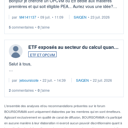
Bonjour je cherche un OPCVM ou Etf dédié aux matières
premières et qui soit éligible PEA... Auriez vous une idée?
Merci de vos conseils
par
M4141137
•
09 juil.
•
11:09
SAIQEN
•
23 juil. 2026
5
commentaires
•
0
j'aime
ETF exposés au secteur du calcul quan…
ETF ET OPCVM
Salut à tous,
Je cherche à investir sur le secteur du calcul quantique, mais
par
jeboursicote
•
22 juil.
•
14:39
SAIQEN
•
22 juil. 2026
via un ETF plutôt que des actions individuelles.
2
commentaires
•
0
j'aime
Idéalement, je voudrais qu'il soit éligible au PEA.
Pour l' ...
L'ensemble des analyses et/ou recommandations présentes sur le forum
BOURSORAMA sont uniquement élaborées par les membres qui en sont émetteurs.
Agissant exclusivement en qualité de canal de diffusion, BOURSORAMA n'a participé
en aucune manière à leur élaboration ni exercé aucun pouvoir discrétionnaire quant à