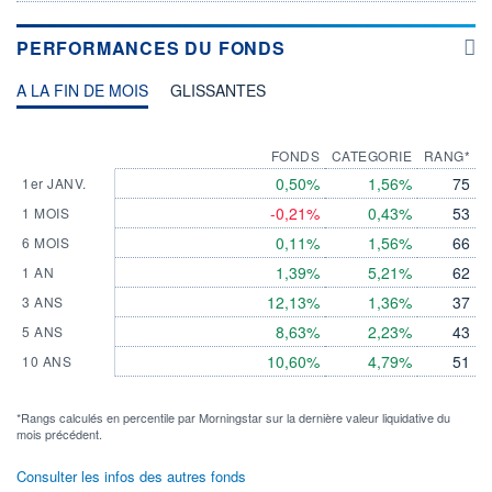
PERFORMANCES DU FONDS
A LA FIN DE MOIS
GLISSANTES
FONDS
CATEGORIE
RANG*
0,50%
1,56%
75
1er JANV.
-0,21%
0,43%
53
1 MOIS
0,11%
1,56%
66
6 MOIS
1,39%
5,21%
62
1 AN
12,13%
1,36%
37
3 ANS
8,63%
2,23%
43
5 ANS
10,60%
4,79%
51
10 ANS
*Rangs calculés en percentile par Morningstar sur la dernière valeur liquidative du
mois précédent.
Consulter les infos des autres fonds