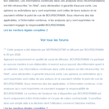
leur sélection. Les informations contenues dans ces analyses et/ou recommandations
ont été retranscrites "en l'état", sans déclaration ni garantie d'aucune sorte. Les
opinions ou estimations qui y sont exprimées sont celles de leurs auteurs et ne
sauraient refléter le point de vue de BOURSORAMA. Sous réserves des lois
applicables, ni l'information contenue, ni les analyses qui y sont exprimées ne
sauraient engager la responsabilité BOURSORAMA.
Lire les mentions légales complètes
Voir tous les forums
(1)
Cette analyse a été élaborée par MORNINGSTAR et diffusée par BOURSORAMA
le 30 juin 2026.
Agissant exclusivement en qualité de canal de diffusion, BOURSORAMA n'a participé
en aucune manière à son élaboration ni exercé aucun pouvoir discrétionnaire quant à
sa sélection. Les informations contenues dans cette analyse ont été retranscrites "en
l'état", sans déclaration ni garantie d'aucune sorte. Les opinions ou estimations qui y
sont exprimées sont celles de ses auteurs et ne sauraient refléter le point de vue de
BOURSORAMA. Sous réserves des lois applicables, ni l'information contenue, ni les
analyses qui y sont exprimées ne sauraient engager la responsabilité de
BOURSORAMA. Le contenu de l'analyse mis à disposition par BOURSORAMA est
fourni uniquement à titre d'information et n'a pas de valeur contractuelle. Il constitue
ainsi une simple aide à la décision dont l'utilisateur conserve l'absolue maîtrise.
Lire les mentions légales complètes