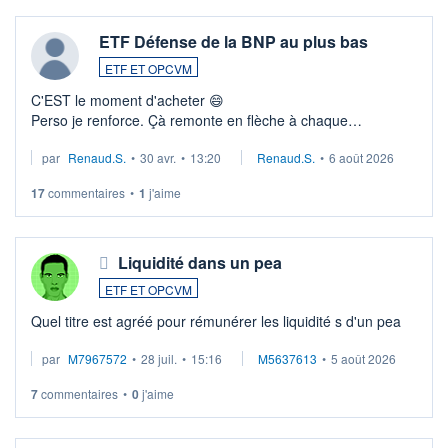
ETF Défense de la BNP au plus bas
ETF ET OPCVM
C'EST le moment d'acheter 😄​
Perso je renforce. Çà remonte en flèche à chaque
suspission d'accord dans.la guerre du moyen-orient.
par
Renaud.S.
•
30 avr.
•
13:20
Renaud.S.
•
6 août 2026
Investissement long terme tip top pour sa retraite.
LU3 ...
17
commentaires
•
1
j'aime
Liquidité dans un pea
ETF ET OPCVM
Quel titre est agréé pour rémunérer les liquidité s d'un pea
par
M7967572
•
28 juil.
•
15:16
M5637613
•
5 août 2026
7
commentaires
•
0
j'aime