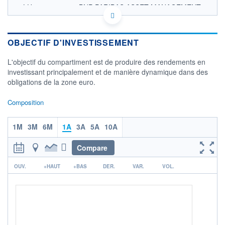
LU0227127643 - BNP PARIBAS ASSET MANAGEMENT
Europe
OPCVM DERNIER COURS CONNU AU 06/08/2026
Consulter le prospectus / DIC
OBJECTIF D'INVESTISSEMENT
151
L'objectif du compartiment est de produire des rendements en
investissant principalement et de manière dynamique dans des
150
obligations de la zone euro.
149
Composition
148
03/12
07/04
1M
3M
6M
1A
3A
5A
10A
CATÉGORIE MORNINGSTAR
Obligations EUR Emprunts
Compare
Privés Court Terme
r
OUV.
+HAUT
+BAS
DER.
VAR.
VOL.
FONDS PARTENAIRES
TARIFS PRIVILÉGIÉS
0%
ÉLIGIBILITÉ
PEA
PEA-PME
BOURSOVIE LUX
BOURSOVIE
CTO BUSINESS