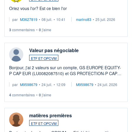
Oriez vous l'or? Est ce bien l'or
par
M3627819
•
08 juil.
•
10:41
marino83
•
25 juil. 2026
3
commentaires
•
0
j'aime
Valeur pas négociable
ETF ET OPCVM
Bonjour, j'ai 2 valeurs sur un compte, GS EUROPE EQUITY-
P CAP EUR (LU0082087510) et GS PROTECTION-P CAP
EUR (LU0546913194), que je souhaite vendre. Lorsque je
par
M9598679
•
24 juil.
•
12:09
M9598679
•
24 juil. 2026
veux procéder à la vente, on me signale ...
4
commentaires
•
0
j'aime
matières premières
ETF ET OPCVM