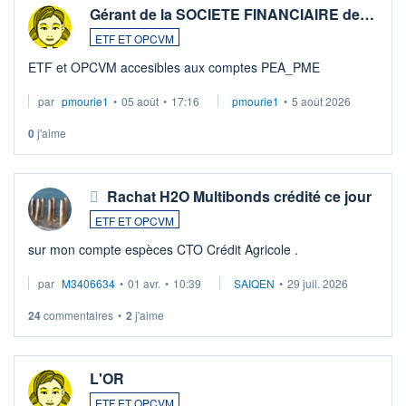
Gérant de la SOCIETE FINANCIAIRE de…
ETF ET OPCVM
ETF et OPCVM accesibles aux comptes PEA_PME
par
pmourie1
•
05 août
•
17:16
pmourie1
•
5 août 2026
0
j'aime
Rachat H2O Multibonds crédité ce jour
ETF ET OPCVM
sur mon compte espèces CTO Crédit Agricole .
par
M3406634
•
01 avr.
•
10:39
SAIQEN
•
29 juil. 2026
24
commentaires
•
2
j'aime
L'OR
ETF ET OPCVM