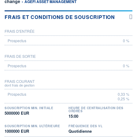
information fournie par
change
•
AGEFI ASSET MANAGEMENT
FRAIS ET CONDITIONS DE SOUSCRIPTION
FRAIS D'ENTRÉE
PROSPECTUS
0 %
FRAIS DE SORTIE
0 %
FRAIS COURANT
dont frais de gestion
0,33 %
0,25 %
SOUSCRIPTION MIN. INITIALE
HEURE DE CENTRALISATION DES
ORDRES
5000000 EUR
15:00
SOUSCRIPTION MIN. ULTÉRIEURE
FRÉQUENCE DES VL
1000000 EUR
Quotidienne