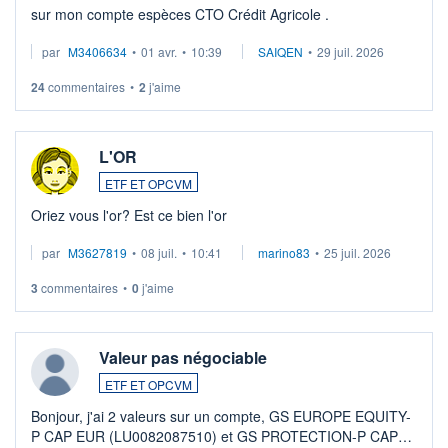
sur mon compte espèces CTO Crédit Agricole .
par
M3406634
•
01 avr.
•
10:39
SAIQEN
•
29 juil. 2026
24
commentaires
•
2
j'aime
L'OR
ETF ET OPCVM
Oriez vous l'or? Est ce bien l'or
par
M3627819
•
08 juil.
•
10:41
marino83
•
25 juil. 2026
3
commentaires
•
0
j'aime
Valeur pas négociable
ETF ET OPCVM
Bonjour, j'ai 2 valeurs sur un compte, GS EUROPE EQUITY-
P CAP EUR (LU0082087510) et GS PROTECTION-P CAP