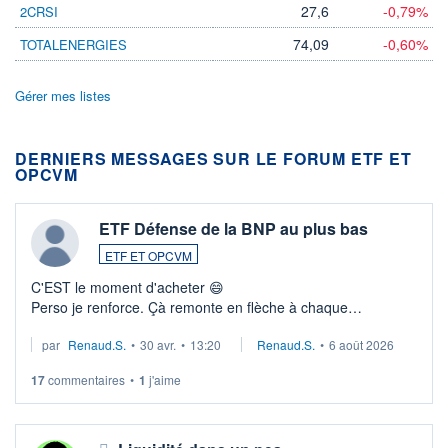
27,6
-0,79%
2CRSI
74,09
-0,60%
TOTALENERGIES
Gérer mes listes
DERNIERS MESSAGES SUR LE FORUM ETF ET
OPCVM
ETF Défense de la BNP au plus bas
ETF ET OPCVM
C'EST le moment d'acheter 😄​
Perso je renforce. Çà remonte en flèche à chaque
suspission d'accord dans.la guerre du moyen-orient.
par
Renaud.S.
•
30 avr.
•
13:20
Renaud.S.
•
6 août 2026
Investissement long terme tip top pour sa retraite.
LU3 ...
17
commentaires
•
1
j'aime