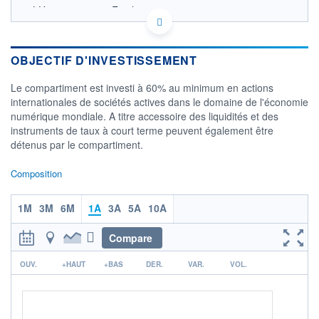
LU0100548261 - Finaltis
OPCVM DERNIER COURS CONNU AU 06/08/2026
Consulter le prospectus / DIC
OBJECTIF D'INVESTISSEMENT
4 500
Le compartiment est investi à 60% au minimum en actions
4 000
internationales de sociétés actives dans le domaine de l'économie
numérique mondiale. A titre accessoire des liquidités et des
3 500
instruments de taux à court terme peuvent également être
3 000
détenus par le compartiment.
05/12
09/04
Composition
CATÉGORIE MORNINGSTAR
Actions Secteur
Technologies
1M
3M
6M
1A
3A
5A
10A
FONDS PARTENAIRES
Compare
TARIFS PRIVILÉGIÉS
0%
r
ÉLIGIBILITÉ
OUV.
+HAUT
+BAS
DER.
VAR.
VOL.
PEA
PEA-PME
BOURSOVIE LUX
BOURSOVIE
CTO BUSINESS
Non éligible Boursobank