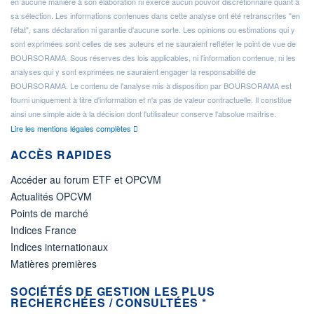
en aucune manière à son élaboration ni exercé aucun pouvoir discrétionnaire quant à
sa sélection. Les informations contenues dans cette analyse ont été retranscrites "en
l'état", sans déclaration ni garantie d'aucune sorte. Les opinions ou estimations qui y
sont exprimées sont celles de ses auteurs et ne sauraient refléter le point de vue de
BOURSORAMA. Sous réserves des lois applicables, ni l'information contenue, ni les
analyses qui y sont exprimées ne sauraient engager la responsabilité de
BOURSORAMA. Le contenu de l'analyse mis à disposition par BOURSORAMA est
fourni uniquement à titre d'information et n'a pas de valeur contractuelle. Il constitue
ainsi une simple aide à la décision dont l'utilisateur conserve l'absolue maîtrise.
Lire les mentions légales complètes
ACCÈS RAPIDES
Accéder au forum ETF et OPCVM
Actualités OPCVM
Points de marché
Indices France
Indices internationaux
Matières premières
SOCIÉTÉS DE GESTION LES PLUS
RECHERCHÉES / CONSULTÉES *