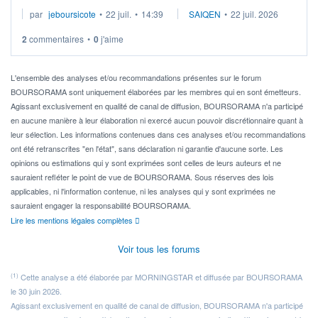
Je cherche à investir sur le secteur du calcul quantique, mais
par
jeboursicote
•
22 juil.
•
14:39
SAIQEN
•
22 juil. 2026
via un ETF plutôt que des actions individuelles.
2
commentaires
•
0
j'aime
Idéalement, je voudrais qu'il soit éligible au PEA.
Pour l' ...
L'ensemble des analyses et/ou recommandations présentes sur le forum
BOURSORAMA sont uniquement élaborées par les membres qui en sont émetteurs.
Agissant exclusivement en qualité de canal de diffusion, BOURSORAMA n'a participé
en aucune manière à leur élaboration ni exercé aucun pouvoir discrétionnaire quant à
leur sélection. Les informations contenues dans ces analyses et/ou recommandations
ont été retranscrites "en l'état", sans déclaration ni garantie d'aucune sorte. Les
opinions ou estimations qui y sont exprimées sont celles de leurs auteurs et ne
sauraient refléter le point de vue de BOURSORAMA. Sous réserves des lois
applicables, ni l'information contenue, ni les analyses qui y sont exprimées ne
sauraient engager la responsabilité BOURSORAMA.
Lire les mentions légales complètes
Voir tous les forums
(1)
Cette analyse a été élaborée par MORNINGSTAR et diffusée par BOURSORAMA
le 30 juin 2026.
Agissant exclusivement en qualité de canal de diffusion, BOURSORAMA n'a participé