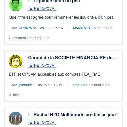
Liquidité dans un pea
ETF ET OPCVM
Quel titre est agréé pour rémunérer les liquidité s d'un pea
par
M7967572
•
28 juil.
•
15:16
M5637613
•
5 août 2026
7
commentaires
•
0
j'aime
Gérant de la SOCIETE FINANCIAIRE de…
ETF ET OPCVM
ETF et OPCVM accesibles aux comptes PEA_PME
par
pmourie1
•
05 août
•
17:16
pmourie1
•
5 août 2026
0
j'aime
Rachat H2O Multibonds crédité ce jour
ETF ET OPCVM