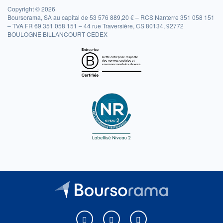
Copyright © 2026
Boursorama, SA au capital de 53 576 889,20 € – RCS Nanterre 351 058 151
– TVA FR 69 351 058 151 – 44 rue Traversière, CS 80134, 92772
BOULOGNE BILLANCOURT CEDEX
Boursorama sur Facebook
Boursorama sur X
Boursorama sur Youtu