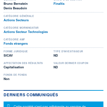
Bruno Bernstein
Finaltis
Denis Beaudoin
CATÉGORIE GÉNÉRALE
Actions Secteurs
CATÉGORIE MORNINGSTAR
Actions Secteur Technologies
CATÉGORIE AMF
Fonds etrangers
FORME JURIDIQUE
TYPE D'INVESTISSEUR
SICAV
ND
AFFECTATION DES RÉSULTATS
VALEUR DERNIER COUPON
Capitalisation
ND
FONDS DE FONDS
Non
DERNIERS COMMUNIQUÉS
Message d'information
Cette société n'est pas adhérente au service de