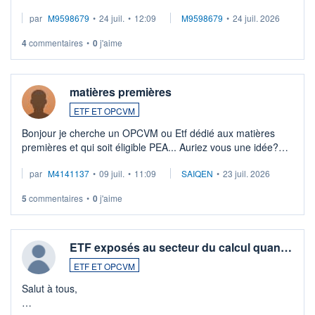
EUR (LU0546913194), que je souhaite vendre. Lorsque je
par
M9598679
•
24 juil.
•
12:09
M9598679
•
24 juil. 2026
veux procéder à la vente, on me signale ...
4
commentaires
•
0
j'aime
matières premières
ETF ET OPCVM
Bonjour je cherche un OPCVM ou Etf dédié aux matières
premières et qui soit éligible PEA... Auriez vous une idée?
Merci de vos conseils
par
M4141137
•
09 juil.
•
11:09
SAIQEN
•
23 juil. 2026
5
commentaires
•
0
j'aime
ETF exposés au secteur du calcul quan…
ETF ET OPCVM
Salut à tous,