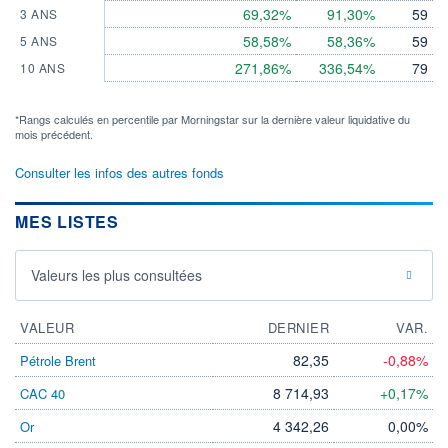
69,32%
91,30%
59
3 ANS
58,58%
58,36%
59
5 ANS
271,86%
336,54%
79
10 ANS
*Rangs calculés en percentile par Morningstar sur la dernière valeur liquidative du
mois précédent.
Consulter les infos des autres fonds
MES LISTES
Valeurs les plus consultées
VALEUR
DERNIER
VAR.
82,35
-0,88%
Pétrole Brent
8 714,93
+0,17%
CAC 40
4 342,26
0,00%
Or