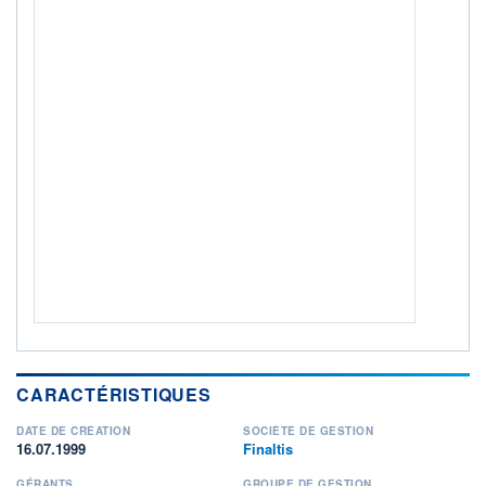
ACTIF NET (EUR)
31M / 31.07.26
NOTATION MORNINGSTAR ⁽¹⁾
RISQUE DU FONDS (SRI)
5
/7
+ PORTEFEUILLE
+ LISTE
CARACTÉRISTIQUES
DATE DE CRÉATION
SOCIÉTÉ DE GESTION
16.07.1999
Finaltis
GÉRANTS
GROUPE DE GESTION