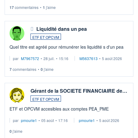
LU3 ...
17
commentaires
•
1
j'aime
Liquidité dans un pea
ETF ET OPCVM
Quel titre est agréé pour rémunérer les liquidité s d'un pea
par
M7967572
•
28 juil.
•
15:16
M5637613
•
5 août 2026
7
commentaires
•
0
j'aime
Gérant de la SOCIETE FINANCIAIRE de…
ETF ET OPCVM
ETF et OPCVM accesibles aux comptes PEA_PME
par
pmourie1
•
05 août
•
17:16
pmourie1
•
5 août 2026
0
j'aime