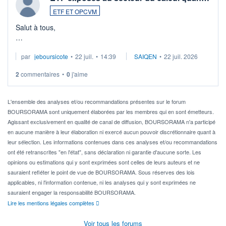
ETF ET OPCVM
Salut à tous,
Je cherche à investir sur le secteur du calcul quantique, mais
par
jeboursicote
•
22 juil.
•
14:39
SAIQEN
•
22 juil. 2026
via un ETF plutôt que des actions individuelles.
2
commentaires
•
0
j'aime
Idéalement, je voudrais qu'il soit éligible au PEA.
Pour l' ...
L'ensemble des analyses et/ou recommandations présentes sur le forum
BOURSORAMA sont uniquement élaborées par les membres qui en sont émetteurs.
Agissant exclusivement en qualité de canal de diffusion, BOURSORAMA n'a participé
en aucune manière à leur élaboration ni exercé aucun pouvoir discrétionnaire quant à
leur sélection. Les informations contenues dans ces analyses et/ou recommandations
ont été retranscrites "en l'état", sans déclaration ni garantie d'aucune sorte. Les
opinions ou estimations qui y sont exprimées sont celles de leurs auteurs et ne
sauraient refléter le point de vue de BOURSORAMA. Sous réserves des lois
applicables, ni l'information contenue, ni les analyses qui y sont exprimées ne
sauraient engager la responsabilité BOURSORAMA.
Lire les mentions légales complètes
Voir tous les forums