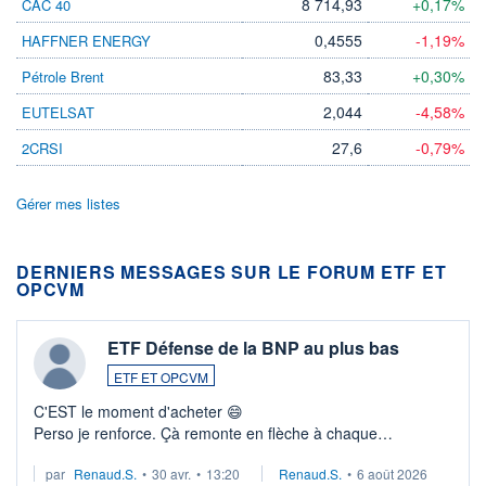
8 714,93
+0,17%
CAC 40
0,4555
-1,19%
HAFFNER ENERGY
83,33
+0,30%
Pétrole Brent
2,044
-4,58%
EUTELSAT
27,6
-0,79%
2CRSI
Gérer mes listes
DERNIERS MESSAGES SUR LE FORUM ETF ET
OPCVM
ETF Défense de la BNP au plus bas
ETF ET OPCVM
C'EST le moment d'acheter 😄​
Perso je renforce. Çà remonte en flèche à chaque
suspission d'accord dans.la guerre du moyen-orient.
par
Renaud.S.
•
30 avr.
•
13:20
Renaud.S.
•
6 août 2026
Investissement long terme tip top pour sa retraite.