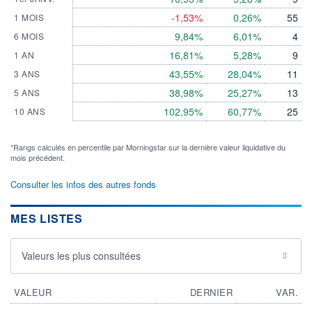
-1,53%
0,26%
55
1 MOIS
9,84%
6,01%
4
6 MOIS
16,81%
5,28%
9
1 AN
43,55%
28,04%
11
3 ANS
38,98%
25,27%
13
5 ANS
102,95%
60,77%
25
10 ANS
*Rangs calculés en percentile par Morningstar sur la dernière valeur liquidative du
mois précédent.
Consulter les infos des autres fonds
MES LISTES
Valeurs les plus consultées
VALEUR
DERNIER
VAR.