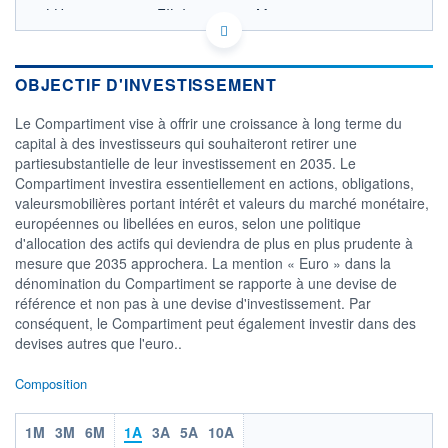
LU0251118260 - FIL Investment Management
(Luxembourg) S.à r.l.
OPCVM DERNIER COURS CONNU AU 06/08/2026
Consulter le prospectus / DIC
OBJECTIF D'INVESTISSEMENT
65
Le Compartiment vise à offrir une croissance à long terme du
capital à des investisseurs qui souhaiteront retirer une
60
partiesubstantielle de leur investissement en 2035. Le
55
Compartiment investira essentiellement en actions, obligations,
50
valeursmobilières portant intérêt et valeurs du marché monétaire,
45
européennes ou libellées en euros, selon une politique
05/12
09/04
d'allocation des actifs qui deviendra de plus en plus prudente à
mesure que 2035 approchera. La mention « Euro » dans la
CATÉGORIE MORNINGSTAR
dénomination du Compartiment se rapporte à une devise de
Fonds à horizon 2031-2035
référence et non pas à une devise d'investissement. Par
conséquent, le Compartiment peut également investir dans des
FONDS PARTENAIRES
TARIFS PRIVILÉGIÉS
0%
devises autres que l'euro..
ÉLIGIBILITÉ
Composition
PEA
PEA-PME
BOURSOVIE LUX
BOURSOVIE
CTO BUSINESS
1M
3M
6M
1A
3A
5A
10A
Non éligible Boursobank