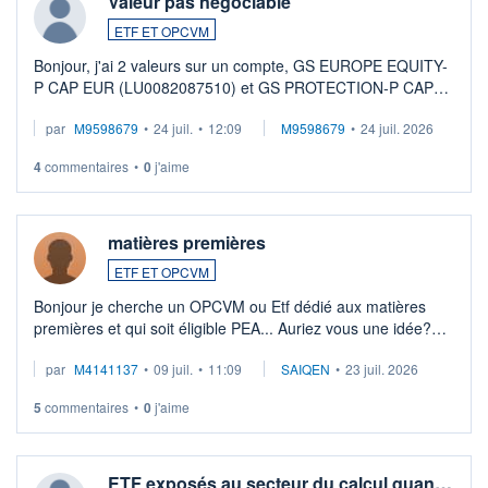
Valeur pas négociable
ETF ET OPCVM
Bonjour, j'ai 2 valeurs sur un compte, GS EUROPE EQUITY-
P CAP EUR (LU0082087510) et GS PROTECTION-P CAP
EUR (LU0546913194), que je souhaite vendre. Lorsque je
par
M9598679
•
24 juil.
•
12:09
M9598679
•
24 juil. 2026
veux procéder à la vente, on me signale ...
4
commentaires
•
0
j'aime
matières premières
ETF ET OPCVM
Bonjour je cherche un OPCVM ou Etf dédié aux matières
premières et qui soit éligible PEA... Auriez vous une idée?
Merci de vos conseils
par
M4141137
•
09 juil.
•
11:09
SAIQEN
•
23 juil. 2026
5
commentaires
•
0
j'aime
ETF exposés au secteur du calcul quan…