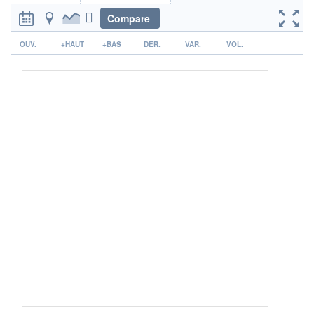
ACTIF NET (EUR)
Compare
34M / 31.07.26
r
OUV.
+HAUT
+BAS
DER.
VAR.
VOL.
NOTATION MORNINGSTAR ⁽¹⁾
RISQUE DU FONDS (SRI)
4
/7
+ PORTEFEUILLE
+ LISTE