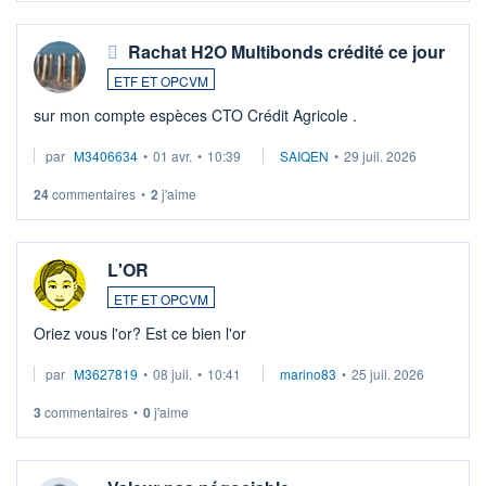
Rachat H2O Multibonds crédité ce jour
ETF ET OPCVM
sur mon compte espèces CTO Crédit Agricole .
par
M3406634
•
01 avr.
•
10:39
SAIQEN
•
29 juil. 2026
24
commentaires
•
2
j'aime
L'OR
ETF ET OPCVM
Oriez vous l'or? Est ce bien l'or
par
M3627819
•
08 juil.
•
10:41
marino83
•
25 juil. 2026
3
commentaires
•
0
j'aime