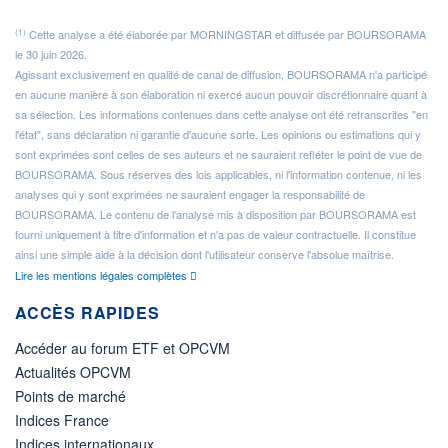
(1)
Cette analyse a été élaborée par MORNINGSTAR et diffusée par BOURSORAMA
le 30 juin 2026.
Agissant exclusivement en qualité de canal de diffusion, BOURSORAMA n'a participé
en aucune manière à son élaboration ni exercé aucun pouvoir discrétionnaire quant à
sa sélection. Les informations contenues dans cette analyse ont été retranscrites "en
l'état", sans déclaration ni garantie d'aucune sorte. Les opinions ou estimations qui y
sont exprimées sont celles de ses auteurs et ne sauraient refléter le point de vue de
BOURSORAMA. Sous réserves des lois applicables, ni l'information contenue, ni les
analyses qui y sont exprimées ne sauraient engager la responsabilité de
BOURSORAMA. Le contenu de l'analyse mis à disposition par BOURSORAMA est
fourni uniquement à titre d'information et n'a pas de valeur contractuelle. Il constitue
ainsi une simple aide à la décision dont l'utilisateur conserve l'absolue maîtrise.
Lire les mentions légales complètes
ACCÈS RAPIDES
Accéder au forum ETF et OPCVM
Actualités OPCVM
Points de marché
Indices France
Indices internationaux