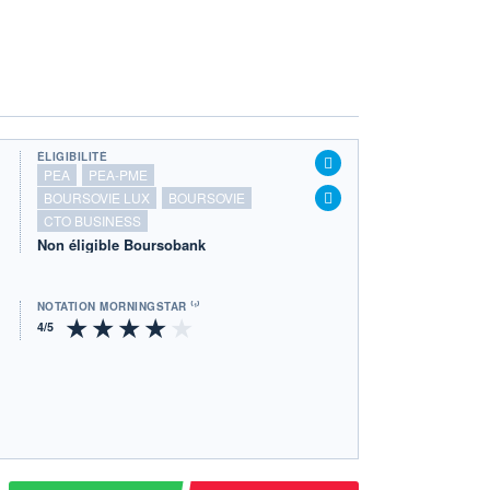
ÉLIGIBILITÉ
PEA
PEA-PME
BOURSOVIE LUX
BOURSOVIE
CTO BUSINESS
Non éligible Boursobank
NOTATION MORNINGSTAR ⁽¹⁾