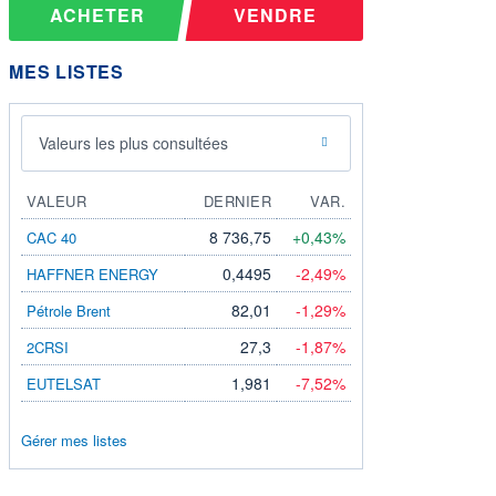
ACHETER
VENDRE
MES LISTES
Valeurs les plus consultées
VALEUR
DERNIER
VAR.
8 736,75
+0,43%
CAC 40
0,4495
-2,49%
HAFFNER ENERGY
82,01
-1,29%
Pétrole Brent
27,3
-1,87%
2CRSI
1,981
-7,52%
EUTELSAT
Gérer mes listes