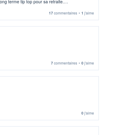
ng terme tip top pour sa retraite.
17
commentaires
•
1
j'aime
7
commentaires
•
0
j'aime
0
j'aime