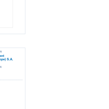
ON
ent
pe) S.A.
N