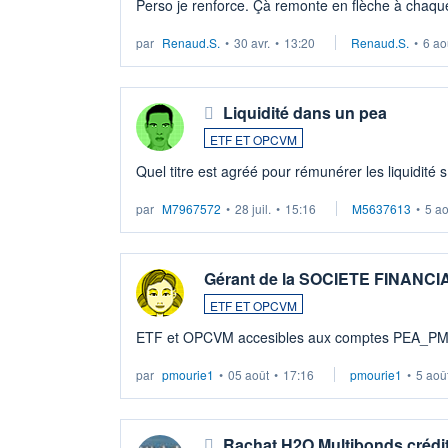
Perso je renforce. Çà remonte en flèche à chaque
LU3 ...
par
Renaud.S.
•
30 avr.
•
13:20
Renaud.S.
•
6 ao
Liquidité dans un pea
ETF ET OPCVM
Quel titre est agréé pour rémunérer les liquidité 
par
M7967572
•
28 juil.
•
15:16
M5637613
•
5 a
Gérant de la SOCIETE FINANC
ETF ET OPCVM
ETF et OPCVM accesibles aux comptes PEA_P
par
pmourie1
•
05 août
•
17:16
pmourie1
•
5 aoû
Rachat H2O Multibonds crédit