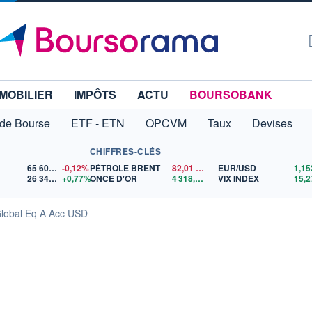
MOBILIER
IMPÔTS
ACTU
BOURSOBANK
 de Bourse
ETF - ETN
OPCVM
Taux
Devises
CHIFFRES-CLÉS
65 606,71
-0,12%
PÉTROLE BRENT
82,01
$US
EUR/USD
26 340,47
+0,77%
ONCE D'OR
4 318,13
$US
VIX INDEX
15,2
Global Eq A Acc USD