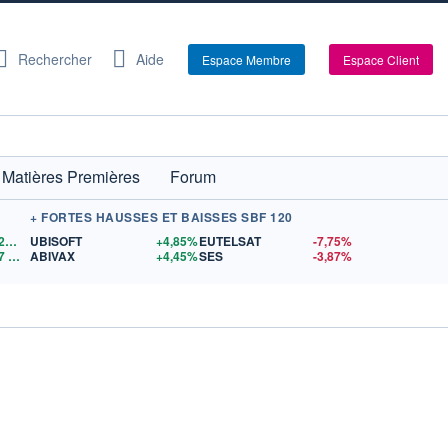
Rechercher
Aide
Espace Membre
Espace Client
Matières Premières
Forum
+ FORTES HAUSSES ET BAISSES SBF 120
1,1528
$US
UBISOFT
+4,85%
EUTELSAT
-7,75%
7
$US
ABIVAX
+4,45%
SES
-3,87%