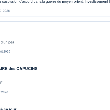
 suspission d'accord dans.la guerre du moyen-orient. Investissement lo
ût 2026
s d'un pea
oût 2026
IAIRE des CAPUCINS
ME
t 2026
é ce jour