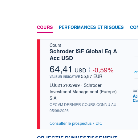
COURS
PERFORMANCES ET RISQUES
CO
Cours
Schroder ISF Global Eq A
Acc USD
64,41
-0,59%
USD
55,87 EUR
VALEUR INDICATIVE
LU0215105999 - Schroder
Investment Management (Europe)
CA
Ac
S.A.
Ca
OPCVM DERNIER COURS CONNU AU
05/08/2026
Consulter le prospectus / DIC
OBJECTIF D'INVESTISSEMENT