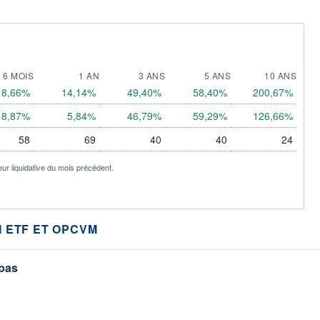
6 MOIS
1 AN
3 ANS
5 ANS
10 ANS
8,66%
14,14%
49,40%
58,40%
200,67%
8,87%
5,84%
46,79%
59,29%
126,66%
58
69
40
40
24
eur liquidative du mois précédent.
 ETF ET OPCVM
 bas