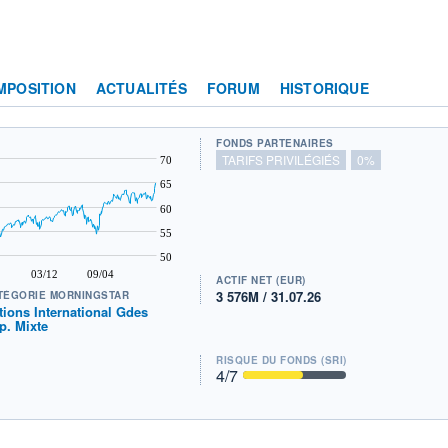
MPOSITION
ACTUALITÉS
FORUM
HISTORIQUE
FONDS PARTENAIRES
TARIFS PRIVILÉGIÉS
0%
70
65
60
55
50
03/12
09/04
ACTIF NET (EUR)
3 576M / 31.07.26
TÉGORIE MORNINGSTAR
tions International Gdes
p. Mixte
RISQUE DU FONDS (SRI)
4
/7