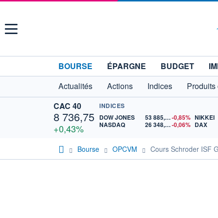
Menu
BOURSE
ÉPARGNE
BUDGET
IM
Actualités
Actions
Indices
Produits
CAC 40
INDICES
8 736,75
DOW JONES
53 885,10
-0,85%
NIKKEI
NASDAQ
26 348,35
-0,06%
DAX
+0,43%
Bourse
OPCVM
Cours Schroder ISF 