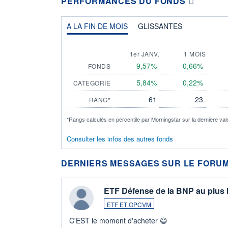
PERFORMANCES DU FONDS
A LA FIN DE MOIS
GLISSANTES
1er JANV.
1 MOIS
9,57%
0,66%
FONDS
5,84%
0,22%
CATEGORIE
61
23
RANG*
*Rangs calculés en percentile par Morningstar sur la dernière val
Consulter les infos des autres fonds
DERNIERS MESSAGES SUR LE FORUM
ETF Défense de la BNP au plus
ETF ET OPCVM
C'EST le moment d'acheter 😄​