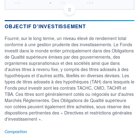
LU0193726931 - Capital International Management
Company Sàrl
OPCVM DERNIER COURS CONNU AU 06/08/2026
Consulter le prospectus / DIC
OBJECTIF D'INVESTISSEMENT
11,8
Fournir, sur le long terme, un niveau élevé de rendement total
conforme à une gestion prudente des investissements. Le Fonds
11,6
investit dans le monde entier principalement dans des Obligations
de Qualité supérieure émises par des gouvernements, des
11,4
organismes supranationaux et des sociétés ainsi que dans
11,2
d'autres titres à revenu fixe, y compris des titres adossés à des
04/12
07/04
05/08
hypothèques et d'autres actifs, libellés en diverses devises. Les
types de titres adossés à des hypothèques (TAH) dans lesquels le
CATÉGORIE MORNINGSTAR
Fonds peut investir sont les contrats TACHC, CMO, TACHR et
Obligations International
TBA. Ces titres sont généralement cotés ou négociés sur d'autres
Marchés Réglementés. Des Obligations de Qualité supérieure
FONDS PARTENAIRES
TARIFS PRIVILÉGIÉS
0%
non cotées peuvent également être achetées, sous réserve des
dispositions pertinentes des « Directives et restrictions générales
ÉLIGIBILITÉ
d'investissement ».
PEA
PEA-PME
BOURSOVIE LUX
BOURSOVIE
CTO BUSINESS
Composition
Non éligible Boursobank