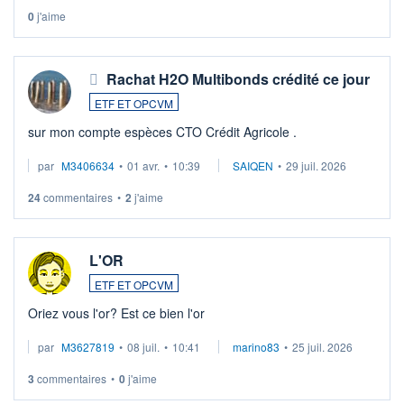
0
j'aime
Rachat H2O Multibonds crédité ce jour
ETF ET OPCVM
sur mon compte espèces CTO Crédit Agricole .
par
M3406634
•
01 avr.
•
10:39
SAIQEN
•
29 juil. 2026
24
commentaires
•
2
j'aime
L'OR
ETF ET OPCVM
Oriez vous l'or? Est ce bien l'or
par
M3627819
•
08 juil.
•
10:41
marino83
•
25 juil. 2026
3
commentaires
•
0
j'aime