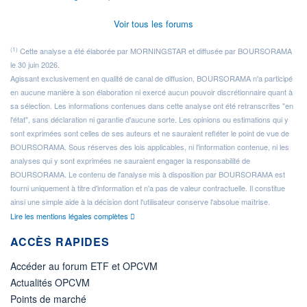
Voir tous les forums
(1)
Cette analyse a été élaborée par MORNINGSTAR et diffusée par BOURSORAMA
le 30 juin 2026.
Agissant exclusivement en qualité de canal de diffusion, BOURSORAMA n'a participé
en aucune manière à son élaboration ni exercé aucun pouvoir discrétionnaire quant à
sa sélection. Les informations contenues dans cette analyse ont été retranscrites "en
l'état", sans déclaration ni garantie d'aucune sorte. Les opinions ou estimations qui y
sont exprimées sont celles de ses auteurs et ne sauraient refléter le point de vue de
BOURSORAMA. Sous réserves des lois applicables, ni l'information contenue, ni les
analyses qui y sont exprimées ne sauraient engager la responsabilité de
BOURSORAMA. Le contenu de l'analyse mis à disposition par BOURSORAMA est
fourni uniquement à titre d'information et n'a pas de valeur contractuelle. Il constitue
ainsi une simple aide à la décision dont l'utilisateur conserve l'absolue maîtrise.
Lire les mentions légales complètes
ACCÈS RAPIDES
Accéder au forum ETF et OPCVM
Actualités OPCVM
Points de marché