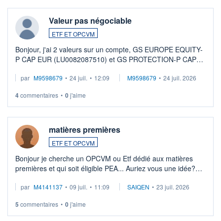
Valeur pas négociable
ETF ET OPCVM
Bonjour, j'ai 2 valeurs sur un compte, GS EUROPE EQUITY-
P CAP EUR (LU0082087510) et GS PROTECTION-P CAP
EUR (LU0546913194), que je souhaite vendre. Lorsque je
par
M9598679
•
24 juil.
•
12:09
M9598679
•
24 juil. 2026
veux procéder à la vente, on me signale ...
4
commentaires
•
0
j'aime
matières premières
ETF ET OPCVM
Bonjour je cherche un OPCVM ou Etf dédié aux matières
premières et qui soit éligible PEA... Auriez vous une idée?
Merci de vos conseils
par
M4141137
•
09 juil.
•
11:09
SAIQEN
•
23 juil. 2026
5
commentaires
•
0
j'aime