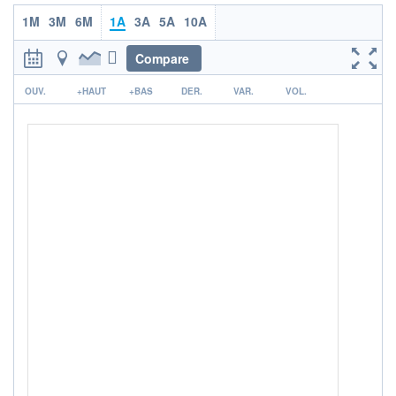
1M
3M
6M
1A
3A
5A
10A
ACTIF NET (EUR)
723M / 31.07.26
Compare
NOTATION MORNINGSTAR ⁽¹⁾
r
OUV.
+HAUT
+BAS
DER.
VAR.
VOL.
RISQUE DU FONDS (SRI)
3
/7
+ PORTEFEUILLE
+ LISTE