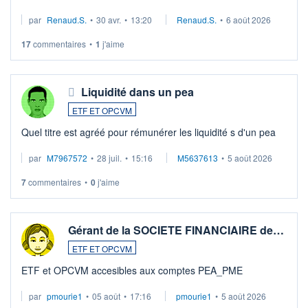
suspission d'accord dans.la guerre du moyen-orient.
par
Renaud.S.
•
30 avr.
•
13:20
Renaud.S.
•
6 août 2026
Investissement long terme tip top pour sa retraite.
LU3 ...
17
commentaires
•
1
j'aime
Liquidité dans un pea
ETF ET OPCVM
Quel titre est agréé pour rémunérer les liquidité s d'un pea
par
M7967572
•
28 juil.
•
15:16
M5637613
•
5 août 2026
7
commentaires
•
0
j'aime
Gérant de la SOCIETE FINANCIAIRE de…
ETF ET OPCVM
ETF et OPCVM accesibles aux comptes PEA_PME
par
pmourie1
•
05 août
•
17:16
pmourie1
•
5 août 2026