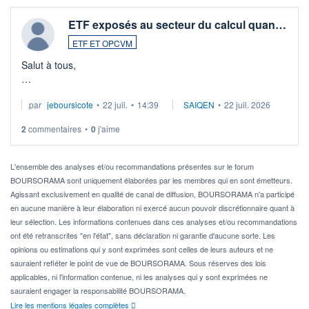
ETF exposés au secteur du calcul quan…
ETF ET OPCVM
Salut à tous,
Je cherche à investir sur le secteur du calcul quantique, mais
par
jeboursicote
•
22 juil.
•
14:39
SAIQEN
•
22 juil. 2026
via un ETF plutôt que des actions individuelles.
2
commentaires
•
0
j'aime
Idéalement, je voudrais qu'il soit éligible au PEA.
Pour l' ...
L'ensemble des analyses et/ou recommandations présentes sur le forum
BOURSORAMA sont uniquement élaborées par les membres qui en sont émetteurs.
Agissant exclusivement en qualité de canal de diffusion, BOURSORAMA n'a participé
en aucune manière à leur élaboration ni exercé aucun pouvoir discrétionnaire quant à
leur sélection. Les informations contenues dans ces analyses et/ou recommandations
ont été retranscrites "en l'état", sans déclaration ni garantie d'aucune sorte. Les
opinions ou estimations qui y sont exprimées sont celles de leurs auteurs et ne
sauraient refléter le point de vue de BOURSORAMA. Sous réserves des lois
applicables, ni l'information contenue, ni les analyses qui y sont exprimées ne
sauraient engager la responsabilité BOURSORAMA.
Lire les mentions légales complètes