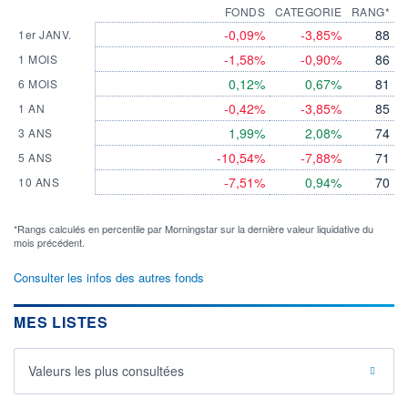
FONDS
CATEGORIE
RANG*
-0,09%
-3,85%
88
1er JANV.
-1,58%
-0,90%
86
1 MOIS
0,12%
0,67%
81
6 MOIS
-0,42%
-3,85%
85
1 AN
1,99%
2,08%
74
3 ANS
-10,54%
-7,88%
71
5 ANS
-7,51%
0,94%
70
10 ANS
*Rangs calculés en percentile par Morningstar sur la dernière valeur liquidative du
mois précédent.
Consulter les infos des autres fonds
MES LISTES
Valeurs les plus consultées