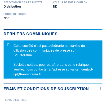
AFFECTATION DES RÉSULTATS
VALEUR DERNIER COUPON
Distribution
ND
FONDS DE FONDS
Non
DERNIERS COMMUNIQUÉS
Message d'information
Cette société n'est pas adhérente au service de
diffusion des communiqués de presse sur
Boursorama.
Sociétés cotées, pour paraître dans cette rubrique,
veuillez nous contacter à l'adresse suivante :
contact-
cp@boursorama.fr
FRAIS ET CONDITIONS DE SOUSCRIPTION
FRAIS D'ENTRÉE
PROSPECTUS