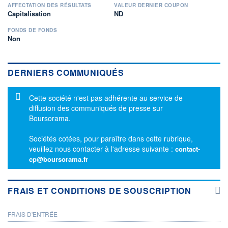
AFFECTATION DES RÉSULTATS
VALEUR DERNIER COUPON
Capitalisation
ND
FONDS DE FONDS
Non
DERNIERS COMMUNIQUÉS
Message d'information
Cette société n'est pas adhérente au service de
diffusion des communiqués de presse sur
Boursorama.
Sociétés cotées, pour paraître dans cette rubrique,
veuillez nous contacter à l'adresse suivante :
contact-
cp@boursorama.fr
FRAIS ET CONDITIONS DE SOUSCRIPTION
FRAIS D'ENTRÉE
PROSPECTUS