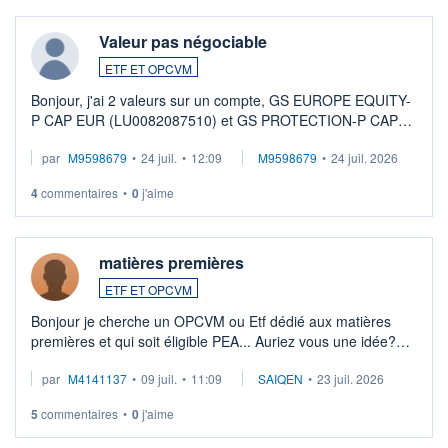
Valeur pas négociable
ETF ET OPCVM
Bonjour, j'ai 2 valeurs sur un compte, GS EUROPE EQUITY-
P CAP EUR (LU0082087510) et GS PROTECTION-P CAP
EUR (LU0546913194), que je souhaite vendre. Lorsque je
par
M9598679
•
24 juil.
•
12:09
M9598679
•
24 juil. 2026
veux procéder à la vente, on me signale ...
4
commentaires
•
0
j'aime
matières premières
ETF ET OPCVM
Bonjour je cherche un OPCVM ou Etf dédié aux matières
premières et qui soit éligible PEA... Auriez vous une idée?
Merci de vos conseils
par
M4141137
•
09 juil.
•
11:09
SAIQEN
•
23 juil. 2026
5
commentaires
•
0
j'aime