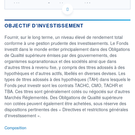
LU0115017534 - Capital International Management
Company Sàrl
OPCVM DERNIER COURS CONNU AU 06/08/2026
Consulter le prospectus / DIC
OBJECTIF D'INVESTISSEMENT
22,5
Fournir, sur le long terme, un niveau élevé de rendement total
conforme à une gestion prudente des investissements. Le Fonds
22,0
investit dans le monde entier principalement dans des Obligations
de Qualité supérieure émises par des gouvernements, des
21,5
organismes supranationaux et des sociétés ainsi que dans
21,0
d'autres titres à revenu fixe, y compris des titres adossés à des
04/12
07/04
05/08
hypothèques et d'autres actifs, libellés en diverses devises. Les
types de titres adossés à des hypothèques (TAH) dans lesquels le
CATÉGORIE MORNINGSTAR
Fonds peut investir sont les contrats TACHC, CMO, TACHR et
Obligations International
TBA. Ces titres sont généralement cotés ou négociés sur d'autres
Marchés Réglementés. Des Obligations de Qualité supérieure
FONDS PARTENAIRES
TARIFS PRIVILÉGIÉS
0%
non cotées peuvent également être achetées, sous réserve des
dispositions pertinentes des « Directives et restrictions générales
ÉLIGIBILITÉ
d'investissement ».
PEA
PEA-PME
BOURSOVIE LUX
BOURSOVIE
CTO BUSINESS
Composition
Non éligible Boursobank