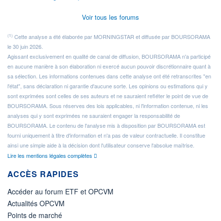
Voir tous les forums
(1)
Cette analyse a été élaborée par MORNINGSTAR et diffusée par BOURSORAMA
le 30 juin 2026.
Agissant exclusivement en qualité de canal de diffusion, BOURSORAMA n'a participé
en aucune manière à son élaboration ni exercé aucun pouvoir discrétionnaire quant à
sa sélection. Les informations contenues dans cette analyse ont été retranscrites "en
l'état", sans déclaration ni garantie d'aucune sorte. Les opinions ou estimations qui y
sont exprimées sont celles de ses auteurs et ne sauraient refléter le point de vue de
BOURSORAMA. Sous réserves des lois applicables, ni l'information contenue, ni les
analyses qui y sont exprimées ne sauraient engager la responsabilité de
BOURSORAMA. Le contenu de l'analyse mis à disposition par BOURSORAMA est
fourni uniquement à titre d'information et n'a pas de valeur contractuelle. Il constitue
ainsi une simple aide à la décision dont l'utilisateur conserve l'absolue maîtrise.
Lire les mentions légales complètes
ACCÈS RAPIDES
Accéder au forum ETF et OPCVM
Actualités OPCVM
Points de marché