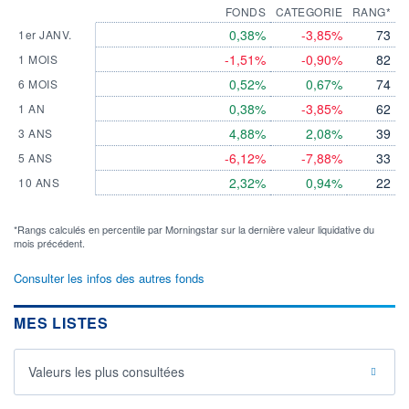
FONDS
CATEGORIE
RANG*
0,38%
-3,85%
73
1er JANV.
-1,51%
-0,90%
82
1 MOIS
0,52%
0,67%
74
6 MOIS
0,38%
-3,85%
62
1 AN
4,88%
2,08%
39
3 ANS
-6,12%
-7,88%
33
5 ANS
2,32%
0,94%
22
10 ANS
*Rangs calculés en percentile par Morningstar sur la dernière valeur liquidative du
mois précédent.
Consulter les infos des autres fonds
MES LISTES
Valeurs les plus consultées