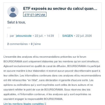
ETF exposés au secteur du calcul quan…
ETF ET OPCVM
Salut à tous,
Je cherche à investir sur le secteur du calcul quantique, mais
par
jeboursicote
•
22 juil.
•
14:39
SAIQEN
•
22 juil. 2026
via un ETF plutôt que des actions individuelles.
2
commentaires
•
0
j'aime
Idéalement, je voudrais qu'il soit éligible au PEA.
Pour l' ...
L'ensemble des analyses et/ou recommandations présentes sur le forum
BOURSORAMA sont uniquement élaborées par les membres qui en sont émetteurs.
Agissant exclusivement en qualité de canal de diffusion, BOURSORAMA n'a participé
en aucune manière à leur élaboration ni exercé aucun pouvoir discrétionnaire quant à
leur sélection. Les informations contenues dans ces analyses et/ou recommandations
ont été retranscrites "en l'état", sans déclaration ni garantie d'aucune sorte. Les
opinions ou estimations qui y sont exprimées sont celles de leurs auteurs et ne
sauraient refléter le point de vue de BOURSORAMA. Sous réserves des lois
applicables, ni l'information contenue, ni les analyses qui y sont exprimées ne
sauraient engager la responsabilité BOURSORAMA.
Lire les mentions légales complètes