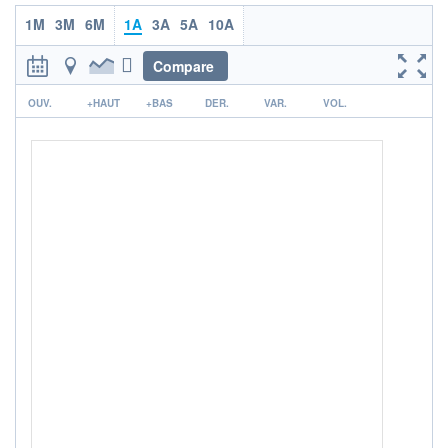
1M
3M
6M
1A
3A
5A
10A
ACTIF NET (EUR)
723M / 31.07.26
Compare
NOTATION MORNINGSTAR ⁽¹⁾
r
OUV.
+HAUT
+BAS
DER.
VAR.
VOL.
RISQUE DU FONDS (SRI)
3
/7
+ PORTEFEUILLE
+ LISTE