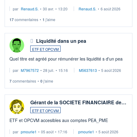
suspission d'accord dans.la guerre du moyen-orient.
par
Renaud.S.
•
30 avr.
•
13:20
Renaud.S.
•
6 août 2026
Investissement long terme tip top pour sa retraite.
LU3 ...
17
commentaires
•
1
j'aime
Liquidité dans un pea
ETF ET OPCVM
Quel titre est agréé pour rémunérer les liquidité s d'un pea
par
M7967572
•
28 juil.
•
15:16
M5637613
•
5 août 2026
7
commentaires
•
0
j'aime
Gérant de la SOCIETE FINANCIAIRE de…
ETF ET OPCVM
ETF et OPCVM accesibles aux comptes PEA_PME
par
pmourie1
•
05 août
•
17:16
pmourie1
•
5 août 2026