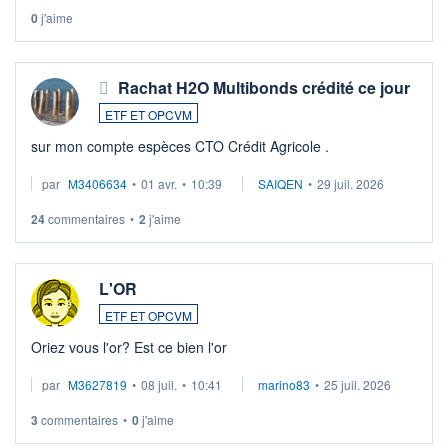
0
j'aime
Rachat H2O Multibonds crédité ce jour
ETF ET OPCVM
sur mon compte espèces CTO Crédit Agricole .
par
M3406634
•
01 avr.
•
10:39
SAIQEN
•
29 juil. 2026
24
commentaires
•
2
j'aime
L'OR
ETF ET OPCVM
Oriez vous l'or? Est ce bien l'or
par
M3627819
•
08 juil.
•
10:41
marino83
•
25 juil. 2026
3
commentaires
•
0
j'aime