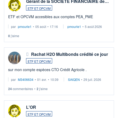
Gérant de la SOCIETE FINANCIAIRE de…
ETF ET OPCVM
ETF et OPCVM accesibles aux comptes PEA_PME
par
pmourie1
•
05 août
•
17:16
pmourie1
•
5 août 2026
0
j'aime
Rachat H2O Multibonds crédité ce jour
ETF ET OPCVM
sur mon compte espèces CTO Crédit Agricole .
par
M3406634
•
01 avr.
•
10:39
SAIQEN
•
29 juil. 2026
24
commentaires
•
2
j'aime
L'OR
ETF ET OPCVM