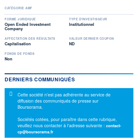
CATÉGORIE AMF
FORME JURIDIQUE
TYPE D'INVESTISSEUR
Open Ended Investment
Institutionnel
Company
AFFECTATION DES RÉSULTATS
VALEUR DERNIER COUPON
Capitalisation
ND
FONDS DE FONDS
Non
DERNIERS COMMUNIQUÉS
Message d'information
Cette société n'est pas adhérente au service de
diffusion des communiqués de presse sur
Boursorama.
Sociétés cotées, pour paraître dans cette rubrique,
veuillez nous contacter à l'adresse suivante :
contact-
cp@boursorama.fr