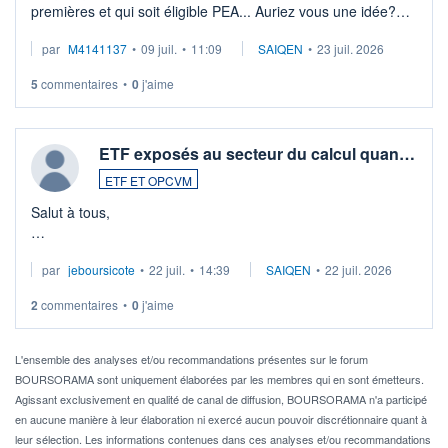
premières et qui soit éligible PEA... Auriez vous une idée?
Merci de vos conseils
par
M4141137
•
09 juil.
•
11:09
SAIQEN
•
23 juil. 2026
5
commentaires
•
0
j'aime
ETF exposés au secteur du calcul quan…
ETF ET OPCVM
Salut à tous,
Je cherche à investir sur le secteur du calcul quantique, mais
par
jeboursicote
•
22 juil.
•
14:39
SAIQEN
•
22 juil. 2026
via un ETF plutôt que des actions individuelles.
2
commentaires
•
0
j'aime
Idéalement, je voudrais qu'il soit éligible au PEA.
Pour l' ...
L'ensemble des analyses et/ou recommandations présentes sur le forum
BOURSORAMA sont uniquement élaborées par les membres qui en sont émetteurs.
Agissant exclusivement en qualité de canal de diffusion, BOURSORAMA n'a participé
en aucune manière à leur élaboration ni exercé aucun pouvoir discrétionnaire quant à
leur sélection. Les informations contenues dans ces analyses et/ou recommandations