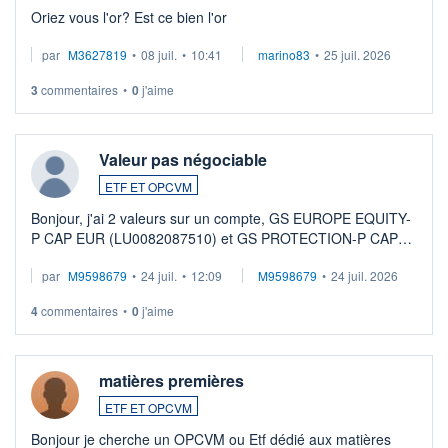
Oriez vous l'or? Est ce bien l'or
par
M3627819
•
08 juil.
•
10:41
marino83
•
25 juil. 2026
3
commentaires
•
0
j'aime
Valeur pas négociable
ETF ET OPCVM
Bonjour, j'ai 2 valeurs sur un compte, GS EUROPE EQUITY-
P CAP EUR (LU0082087510) et GS PROTECTION-P CAP
EUR (LU0546913194), que je souhaite vendre. Lorsque je
par
M9598679
•
24 juil.
•
12:09
M9598679
•
24 juil. 2026
veux procéder à la vente, on me signale ...
4
commentaires
•
0
j'aime
matières premières
ETF ET OPCVM
Bonjour je cherche un OPCVM ou Etf dédié aux matières