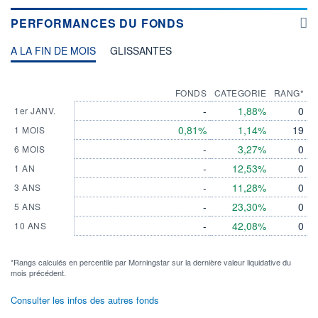
PERFORMANCES DU FONDS
A LA FIN DE MOIS
GLISSANTES
FONDS
CATEGORIE
RANG*
-
1,88%
0
1er JANV.
0,81%
1,14%
19
1 MOIS
-
3,27%
0
6 MOIS
-
12,53%
0
1 AN
-
11,28%
0
3 ANS
-
23,30%
0
5 ANS
-
42,08%
0
10 ANS
*Rangs calculés en percentile par Morningstar sur la dernière valeur liquidative du
mois précédent.
Consulter les infos des autres fonds