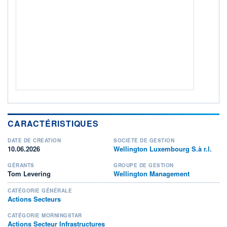
Non éligible Boursobank
ACTIF NET (EUR)
2 028M / 31.07.26
NOTATION MORNINGSTAR ⁽¹⁾
RISQUE DU FONDS (SRI)
3
/7
+ PORTEFEUILLE
+ LISTE
CARACTÉRISTIQUES
DATE DE CRÉATION
SOCIÉTÉ DE GESTION
10.06.2026
Wellington Luxembourg S.à r.l.
GÉRANTS
GROUPE DE GESTION
Tom Levering
Wellington Management
CATÉGORIE GÉNÉRALE
Actions Secteurs
CATÉGORIE MORNINGSTAR
Actions Secteur Infrastructures