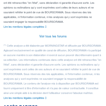
ont été retranscrites "en l'état", sans déclaration ni garantie d'aucune sorte. Les
opinions ou estimations qui y sont exprimées sont celles de leurs auteurs et ne
sauraient refléter le point de vue de BOURSORAMA. Sous réserves des lois
applicables, ni l'information contenue, ni les analyses qui y sont exprimées ne
sauraient engager la responsabilité BOURSORAMA.
Lire les mentions légales complètes
Voir tous les forums
(1)
Cette analyse a été élaborée par MORNINGSTAR et diffusée par BOURSORAMA .
Agissant exclusivement en qualité de canal de diffusion, BOURSORAMA n'a participé
en aucune manière à son élaboration ni exercé aucun pouvoir discrétionnaire quant à
sa sélection. Les informations contenues dans cette analyse ont été retranscrites "en
l'état", sans déclaration ni garantie d'aucune sorte. Les opinions ou estimations qui y
sont exprimées sont celles de ses auteurs et ne sauraient refléter le point de vue de
BOURSORAMA. Sous réserves des lois applicables, ni l'information contenue, ni les
analyses qui y sont exprimées ne sauraient engager la responsabilité de
BOURSORAMA. Le contenu de l'analyse mis à disposition par BOURSORAMA est
fourni uniquement à titre d'information et n'a pas de valeur contractuelle. Il constitue
ainsi une simple aide à la décision dont l'utilisateur conserve l'absolue maîtrise.
Lire les mentions légales complètes