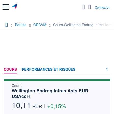
Menu
Connexion
Bourse
OPCVM
Cours Wellington Endrng Infras Ast
COURS
PERFORMANCES ET RISQUES
Cours
COMPOSITION
Wellington Endrng Infras Asts EUR
USAccH
ACTUALITÉS
10,11
+0,15%
FORUM
EUR
HISTORIQUE