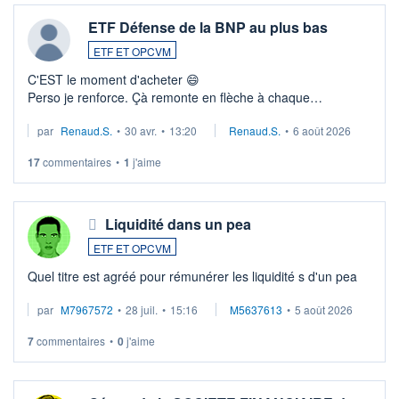
ETF Défense de la BNP au plus bas
ETF ET OPCVM
C'EST le moment d'acheter 😄​
Perso je renforce. Çà remonte en flèche à chaque
suspission d'accord dans.la guerre du moyen-orient.
par
Renaud.S.
•
30 avr.
•
13:20
Renaud.S.
•
6 août 2026
Investissement long terme tip top pour sa retraite.
LU3 ...
17
commentaires
•
1
j'aime
Liquidité dans un pea
ETF ET OPCVM
Quel titre est agréé pour rémunérer les liquidité s d'un pea
par
M7967572
•
28 juil.
•
15:16
M5637613
•
5 août 2026
7
commentaires
•
0
j'aime