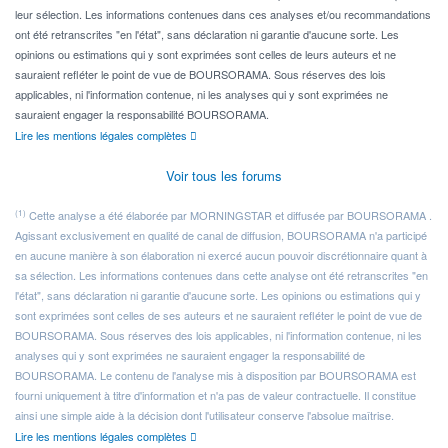
leur sélection. Les informations contenues dans ces analyses et/ou recommandations
ont été retranscrites "en l'état", sans déclaration ni garantie d'aucune sorte. Les
opinions ou estimations qui y sont exprimées sont celles de leurs auteurs et ne
sauraient refléter le point de vue de BOURSORAMA. Sous réserves des lois
applicables, ni l'information contenue, ni les analyses qui y sont exprimées ne
sauraient engager la responsabilité BOURSORAMA.
Lire les mentions légales complètes
Voir tous les forums
(1)
Cette analyse a été élaborée par MORNINGSTAR et diffusée par BOURSORAMA .
Agissant exclusivement en qualité de canal de diffusion, BOURSORAMA n'a participé
en aucune manière à son élaboration ni exercé aucun pouvoir discrétionnaire quant à
sa sélection. Les informations contenues dans cette analyse ont été retranscrites "en
l'état", sans déclaration ni garantie d'aucune sorte. Les opinions ou estimations qui y
sont exprimées sont celles de ses auteurs et ne sauraient refléter le point de vue de
BOURSORAMA. Sous réserves des lois applicables, ni l'information contenue, ni les
analyses qui y sont exprimées ne sauraient engager la responsabilité de
BOURSORAMA. Le contenu de l'analyse mis à disposition par BOURSORAMA est
fourni uniquement à titre d'information et n'a pas de valeur contractuelle. Il constitue
ainsi une simple aide à la décision dont l'utilisateur conserve l'absolue maîtrise.
Lire les mentions légales complètes