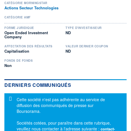
CATÉGORIE MORNINGSTAR
Actions Secteur Technologies
CATÉGORIE AMF
FORME JURIDIQUE
TYPE D'INVESTISSEUR
Open Ended Investment
ND
Company
AFFECTATION DES RÉSULTATS
VALEUR DERNIER COUPON
Capitalisation
ND
FONDS DE FONDS
Non
DERNIERS COMMUNIQUÉS
Message d'information
Cette société n'est pas adhérente au service de
diffusion des communiqués de presse sur
Boursorama.
Sociétés cotées, pour paraître dans cette rubrique,
veuillez nous contacter à l'adresse suivante :
contact-