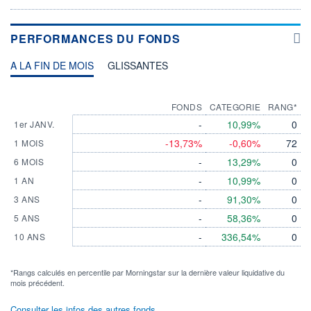
PERFORMANCES DU FONDS
A LA FIN DE MOIS
GLISSANTES
FONDS
CATEGORIE
RANG*
-
10,99%
0
1er JANV.
-13,73%
-0,60%
72
1 MOIS
-
13,29%
0
6 MOIS
-
10,99%
0
1 AN
-
91,30%
0
3 ANS
-
58,36%
0
5 ANS
-
336,54%
0
10 ANS
*Rangs calculés en percentile par Morningstar sur la dernière valeur liquidative du
mois précédent.
Consulter les infos des autres fonds