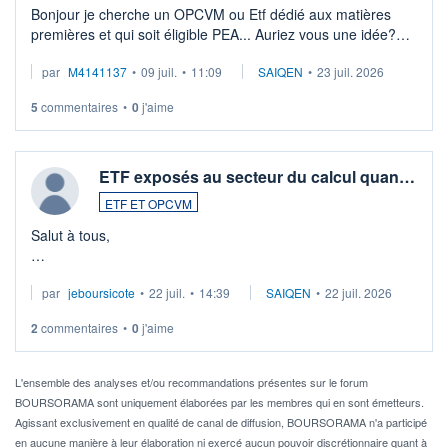
Bonjour je cherche un OPCVM ou Etf dédié aux matières
premières et qui soit éligible PEA... Auriez vous une idée?
Merci de vos conseils
par
M4141137
•
09 juil.
•
11:09
SAIQEN
•
23 juil. 2026
5
commentaires
•
0
j'aime
ETF exposés au secteur du calcul quan…
ETF ET OPCVM
Salut à tous,
Je cherche à investir sur le secteur du calcul quantique, mais
par
jeboursicote
•
22 juil.
•
14:39
SAIQEN
•
22 juil. 2026
via un ETF plutôt que des actions individuelles.
2
commentaires
•
0
j'aime
Idéalement, je voudrais qu'il soit éligible au PEA.
Pour l' ...
L'ensemble des analyses et/ou recommandations présentes sur le forum
BOURSORAMA sont uniquement élaborées par les membres qui en sont émetteurs.
Agissant exclusivement en qualité de canal de diffusion, BOURSORAMA n'a participé
en aucune manière à leur élaboration ni exercé aucun pouvoir discrétionnaire quant à