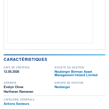
CTO BUSINESS
Non éligible Boursobank
ACTIF NET (EUR)
558M / 31.07.26
NOTATION MORNINGSTAR ⁽¹⁾
RISQUE DU FONDS (SRI)
4
/7
+ PORTEFEUILLE
+ LISTE
CARACTÉRISTIQUES
DATE DE CRÉATION
SOCIÉTÉ DE GESTION
12.05.2026
Neuberger Berman Asset
Management Ireland Limited
GÉRANTS
GROUPE DE GESTION
Evelyn Chow
Neuberger
Hariharan Ramanan
CATÉGORIE GÉNÉRALE
Actions Secteurs