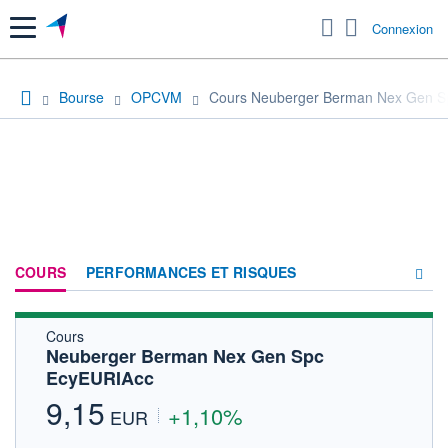
Menu
Connexion
Bourse
OPCVM
Cours Neuberger Berman Nex Gen S
COURS
PERFORMANCES ET RISQUES
Cours
COMPOSITION
Neuberger Berman Nex Gen Spc
EcyEURIAcc
ACTUALITÉS
9,15
+1,10%
FORUM
EUR
HISTORIQUE