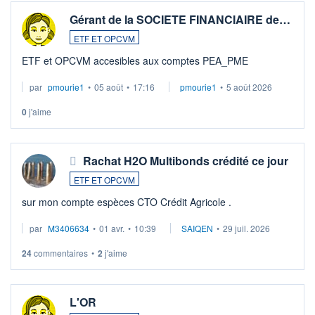
Gérant de la SOCIETE FINANCIAIRE de…
ETF ET OPCVM
ETF et OPCVM accesibles aux comptes PEA_PME
par
pmourie1
•
05 août
•
17:16
pmourie1
•
5 août 2026
0
j'aime
Rachat H2O Multibonds crédité ce jour
ETF ET OPCVM
sur mon compte espèces CTO Crédit Agricole .
par
M3406634
•
01 avr.
•
10:39
SAIQEN
•
29 juil. 2026
24
commentaires
•
2
j'aime
L'OR