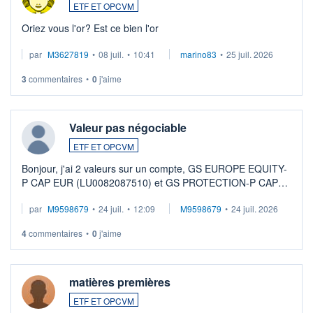
ETF ET OPCVM
Oriez vous l'or? Est ce bien l'or
par
M3627819
•
08 juil.
•
10:41
marino83
•
25 juil. 2026
3
commentaires
•
0
j'aime
Valeur pas négociable
ETF ET OPCVM
Bonjour, j'ai 2 valeurs sur un compte, GS EUROPE EQUITY-
P CAP EUR (LU0082087510) et GS PROTECTION-P CAP
EUR (LU0546913194), que je souhaite vendre. Lorsque je
par
M9598679
•
24 juil.
•
12:09
M9598679
•
24 juil. 2026
veux procéder à la vente, on me signale ...
4
commentaires
•
0
j'aime
matières premières
ETF ET OPCVM