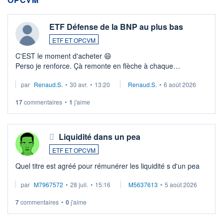
ETF Défense de la BNP au plus bas
ETF ET OPCVM
C'EST le moment d'acheter 😄​
Perso je renforce. Çà remonte en flèche à chaque
suspission d'accord dans.la guerre du moyen-orient.
par
Renaud.S.
•
30 avr.
•
13:20
Renaud.S.
•
6 août 2026
Investissement long terme tip top pour sa retraite.
LU3 ...
17
commentaires
•
1
j'aime
Liquidité dans un pea
ETF ET OPCVM
Quel titre est agréé pour rémunérer les liquidité s d'un pea
par
M7967572
•
28 juil.
•
15:16
M5637613
•
5 août 2026
7
commentaires
•
0
j'aime