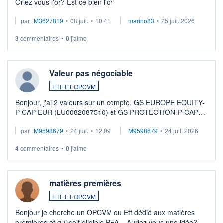
Oriez vous l'or? Est ce bien l'or
par
M3627819
•
08 juil.
•
10:41
marino83
•
25 juil. 2026
3
commentaires
•
0
j'aime
Valeur pas négociable
ETF ET OPCVM
Bonjour, j'ai 2 valeurs sur un compte, GS EUROPE EQUITY-
P CAP EUR (LU0082087510) et GS PROTECTION-P CAP
EUR (LU0546913194), que je souhaite vendre. Lorsque je
par
M9598679
•
24 juil.
•
12:09
M9598679
•
24 juil. 2026
veux procéder à la vente, on me signale ...
4
commentaires
•
0
j'aime
matières premières
ETF ET OPCVM
Bonjour je cherche un OPCVM ou Etf dédié aux matières
premières et qui soit éligible PEA... Auriez vous une idée?