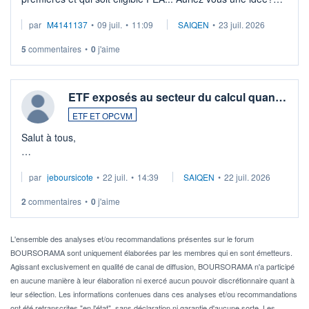
Merci de vos conseils
par
M4141137
•
09 juil.
•
11:09
SAIQEN
•
23 juil. 2026
5
commentaires
•
0
j'aime
ETF exposés au secteur du calcul quan…
ETF ET OPCVM
Salut à tous,
Je cherche à investir sur le secteur du calcul quantique, mais
par
jeboursicote
•
22 juil.
•
14:39
SAIQEN
•
22 juil. 2026
via un ETF plutôt que des actions individuelles.
2
commentaires
•
0
j'aime
Idéalement, je voudrais qu'il soit éligible au PEA.
Pour l' ...
L'ensemble des analyses et/ou recommandations présentes sur le forum
BOURSORAMA sont uniquement élaborées par les membres qui en sont émetteurs.
Agissant exclusivement en qualité de canal de diffusion, BOURSORAMA n'a participé
en aucune manière à leur élaboration ni exercé aucun pouvoir discrétionnaire quant à
leur sélection. Les informations contenues dans ces analyses et/ou recommandations
ont été retranscrites "en l'état", sans déclaration ni garantie d'aucune sorte. Les