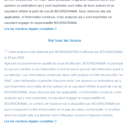
opinions ou estimations qui y sont exprimées sont celles de leurs auteurs et ne
sauraient refléter le point de vue de BOURSORAMA. Sous réserves des lois
applicables, ni l'information contenue, ni les analyses qui y sont exprimées ne
sauraient engager la responsabilité BOURSORAMA.
Lire les mentions légales complètes
Voir tous les forums
(1)
Cette analyse a été élaborée par MORNINGSTAR et diffusée par BOURSORAMA
le 30 juin 2026.
Agissant exclusivement en qualité de canal de diffusion, BOURSORAMA n'a participé
en aucune manière à son élaboration ni exercé aucun pouvoir discrétionnaire quant à
sa sélection. Les informations contenues dans cette analyse ont été retranscrites "en
l'état", sans déclaration ni garantie d'aucune sorte. Les opinions ou estimations qui y
sont exprimées sont celles de ses auteurs et ne sauraient refléter le point de vue de
BOURSORAMA. Sous réserves des lois applicables, ni l'information contenue, ni les
analyses qui y sont exprimées ne sauraient engager la responsabilité de
BOURSORAMA. Le contenu de l'analyse mis à disposition par BOURSORAMA est
fourni uniquement à titre d'information et n'a pas de valeur contractuelle. Il constitue
ainsi une simple aide à la décision dont l'utilisateur conserve l'absolue maîtrise.
Lire les mentions légales complètes