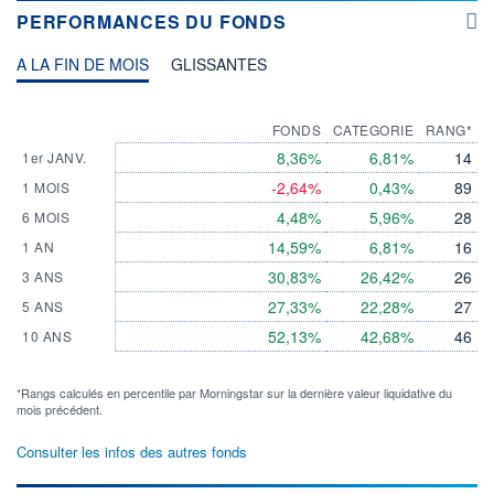
PERFORMANCES DU FONDS
A LA FIN DE MOIS
GLISSANTES
FONDS
CATEGORIE
RANG*
8,36%
6,81%
14
1er JANV.
-2,64%
0,43%
89
1 MOIS
4,48%
5,96%
28
6 MOIS
14,59%
6,81%
16
1 AN
30,83%
26,42%
26
3 ANS
27,33%
22,28%
27
5 ANS
52,13%
42,68%
46
10 ANS
*Rangs calculés en percentile par Morningstar sur la dernière valeur liquidative du
mois précédent.
Consulter les infos des autres fonds