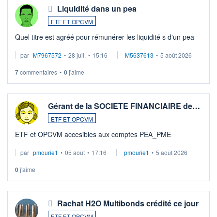
Liquidité dans un pea
ETF ET OPCVM
Quel titre est agréé pour rémunérer les liquidité s d'un pea
par
M7967572
•
28 juil.
•
15:16
M5637613
•
5 août 2026
7
commentaires
•
0
j'aime
Gérant de la SOCIETE FINANCIAIRE de…
ETF ET OPCVM
ETF et OPCVM accesibles aux comptes PEA_PME
par
pmourie1
•
05 août
•
17:16
pmourie1
•
5 août 2026
0
j'aime
Rachat H2O Multibonds crédité ce jour
ETF ET OPCVM