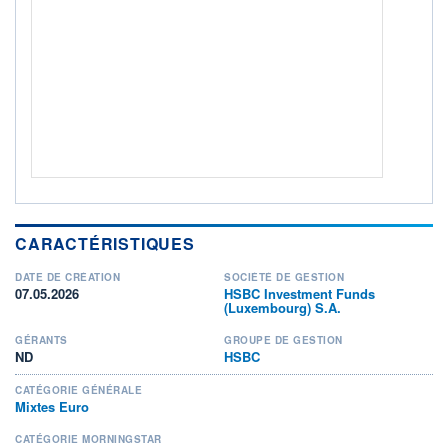
Non éligible Boursobank
ACTIF NET (EUR)
203M / 31.07.26
NOTATION MORNINGSTAR ⁽¹⁾
RISQUE DU FONDS (SRI)
3
/7
+ PORTEFEUILLE
+ LISTE
CARACTÉRISTIQUES
DATE DE CRÉATION
SOCIÉTÉ DE GESTION
07.05.2026
HSBC Investment Funds
(Luxembourg) S.A.
GÉRANTS
GROUPE DE GESTION
ND
HSBC
CATÉGORIE GÉNÉRALE
Mixtes Euro
CATÉGORIE MORNINGSTAR