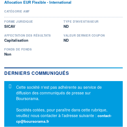
Allocation EUR Flexible - International
CATÉGORIE AMF
FORME JURIDIQUE
TYPE D'INVESTISSEUR
SICAV
ND
AFFECTATION DES RÉSULTATS
VALEUR DERNIER COUPON
Capitalisation
ND
FONDS DE FONDS
Non
DERNIERS COMMUNIQUÉS
Message d'information
Cette société n'est pas adhérente au service de
diffusion des communiqués de presse sur
Boursorama.
Sociétés cotées, pour paraître dans cette rubrique,
veuillez nous contacter à l'adresse suivante :
contact-
cp@boursorama.fr