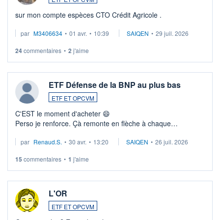
sur mon compte espèces CTO Crédit Agricole .
par
M3406634
•
01 avr.
•
10:39
SAIQEN
•
29 juil. 2026
24
commentaires
•
2
j'aime
ETF Défense de la BNP au plus bas
ETF ET OPCVM
C'EST le moment d'acheter 😄​
Perso je renforce. Çà remonte en flèche à chaque
suspission d'accord dans.la guerre du moyen-orient.
par
Renaud.S.
•
30 avr.
•
13:20
SAIQEN
•
26 juil. 2026
Investissement long terme tip top pour sa retraite.
LU3 ...
15
commentaires
•
1
j'aime
L'OR
ETF ET OPCVM