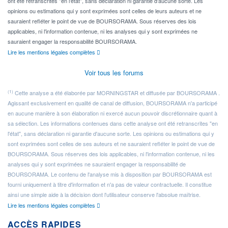
ont été retranscrites "en l'état", sans déclaration ni garantie d'aucune sorte. Les
opinions ou estimations qui y sont exprimées sont celles de leurs auteurs et ne
sauraient refléter le point de vue de BOURSORAMA. Sous réserves des lois
applicables, ni l'information contenue, ni les analyses qui y sont exprimées ne
sauraient engager la responsabilité BOURSORAMA.
Lire les mentions légales complètes
Voir tous les forums
(1)
Cette analyse a été élaborée par MORNINGSTAR et diffusée par BOURSORAMA .
Agissant exclusivement en qualité de canal de diffusion, BOURSORAMA n'a participé
en aucune manière à son élaboration ni exercé aucun pouvoir discrétionnaire quant à
sa sélection. Les informations contenues dans cette analyse ont été retranscrites "en
l'état", sans déclaration ni garantie d'aucune sorte. Les opinions ou estimations qui y
sont exprimées sont celles de ses auteurs et ne sauraient refléter le point de vue de
BOURSORAMA. Sous réserves des lois applicables, ni l'information contenue, ni les
analyses qui y sont exprimées ne sauraient engager la responsabilité de
BOURSORAMA. Le contenu de l'analyse mis à disposition par BOURSORAMA est
fourni uniquement à titre d'information et n'a pas de valeur contractuelle. Il constitue
ainsi une simple aide à la décision dont l'utilisateur conserve l'absolue maîtrise.
Lire les mentions légales complètes
ACCÈS RAPIDES