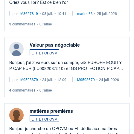
Oriez vous l'or? Est ce bien l'or
par
M3627819
•
08 juil.
•
10:41
marino83
•
25 juil. 2026
3
commentaires
•
0
j'aime
Valeur pas négociable
ETF ET OPCVM
Bonjour, j'ai 2 valeurs sur un compte, GS EUROPE EQUITY-
P CAP EUR (LU0082087510) et GS PROTECTION-P CAP
EUR (LU0546913194), que je souhaite vendre. Lorsque je
par
M9598679
•
24 juil.
•
12:09
M9598679
•
24 juil. 2026
veux procéder à la vente, on me signale ...
4
commentaires
•
0
j'aime
matières premières
ETF ET OPCVM
Bonjour je cherche un OPCVM ou Etf dédié aux matières