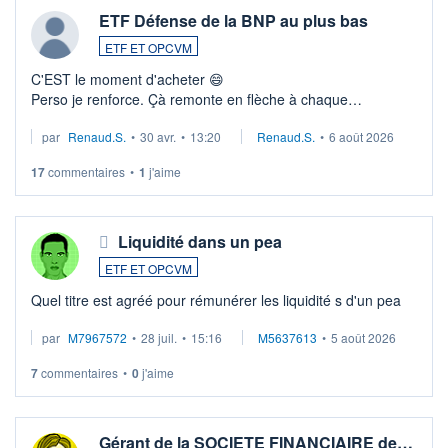
ETF Défense de la BNP au plus bas
ETF ET OPCVM
C'EST le moment d'acheter 😄​
Perso je renforce. Çà remonte en flèche à chaque
suspission d'accord dans.la guerre du moyen-orient.
par
Renaud.S.
•
30 avr.
•
13:20
Renaud.S.
•
6 août 2026
Investissement long terme tip top pour sa retraite.
LU3 ...
17
commentaires
•
1
j'aime
Liquidité dans un pea
ETF ET OPCVM
Quel titre est agréé pour rémunérer les liquidité s d'un pea
par
M7967572
•
28 juil.
•
15:16
M5637613
•
5 août 2026
7
commentaires
•
0
j'aime
Gérant de la SOCIETE FINANCIAIRE de…