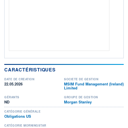
Non éligible Boursobank
ACTIF NET (EUR)
321M / 31.07.26
NOTATION MORNINGSTAR ⁽¹⁾
RISQUE DU FONDS (SRI)
3
/7
+ PORTEFEUILLE
+ LISTE
CARACTÉRISTIQUES
DATE DE CRÉATION
SOCIÉTÉ DE GESTION
22.05.2026
MSIM Fund Management (Ireland)
Limited
GÉRANTS
GROUPE DE GESTION
ND
Morgan Stanley
CATÉGORIE GÉNÉRALE
Obligations US
CATÉGORIE MORNINGSTAR