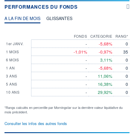
PERFORMANCES DU FONDS
A LA FIN DE MOIS
GLISSANTES
FONDS
CATEGORIE
RANG*
-
-5,68%
0
1er JANV.
-1,01%
-0,97%
35
1 MOIS
-
3,11%
0
6 MOIS
-
-5,68%
0
1 AN
-
11,06%
0
3 ANS
-
16,38%
0
5 ANS
-
29,92%
0
10 ANS
*Rangs calculés en percentile par Morningstar sur la dernière valeur liquidative du
mois précédent.
Consulter les infos des autres fonds