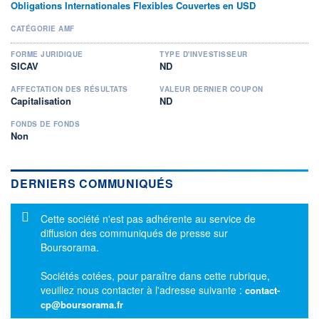
Obligations Internationales Flexibles Couvertes en USD
CATÉGORIE AMF
FORME JURIDIQUE
TYPE D'INVESTISSEUR
SICAV
ND
AFFECTATION DES RÉSULTATS
VALEUR DERNIER COUPON
Capitalisation
ND
FONDS DE FONDS
Non
DERNIERS COMMUNIQUÉS
Message d'information
Cette société n'est pas adhérente au service de
diffusion des communiqués de presse sur
Boursorama.
Sociétés cotées, pour paraître dans cette rubrique,
veuillez nous contacter à l'adresse suivante :
contact-
cp@boursorama.fr