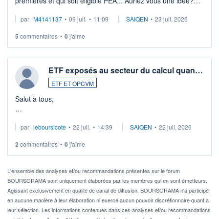
premières et qui soit éligible PEA... Auriez vous une idée?
Merci de vos conseils
par
M4141137
•
09 juil.
•
11:09
SAIQEN
•
23 juil. 2026
5
commentaires
•
0
j'aime
ETF exposés au secteur du calcul quan…
ETF ET OPCVM
Salut à tous,
Je cherche à investir sur le secteur du calcul quantique, mais
par
jeboursicote
•
22 juil.
•
14:39
SAIQEN
•
22 juil. 2026
via un ETF plutôt que des actions individuelles.
2
commentaires
•
0
j'aime
Idéalement, je voudrais qu'il soit éligible au PEA.
Pour l' ...
L'ensemble des analyses et/ou recommandations présentes sur le forum
BOURSORAMA sont uniquement élaborées par les membres qui en sont émetteurs.
Agissant exclusivement en qualité de canal de diffusion, BOURSORAMA n'a participé
en aucune manière à leur élaboration ni exercé aucun pouvoir discrétionnaire quant à
leur sélection. Les informations contenues dans ces analyses et/ou recommandations