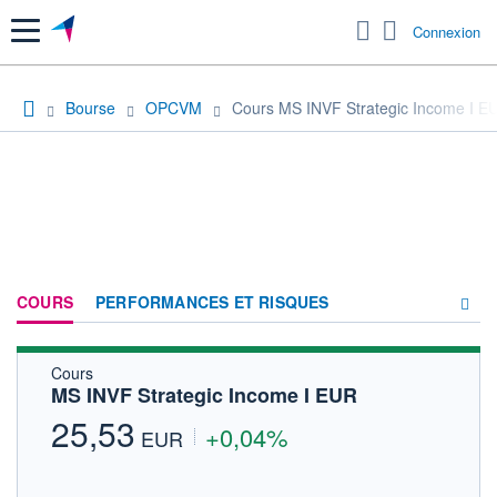
Menu
Connexion
Bourse
OPCVM
Cours MS INVF Strategic Income I E
COURS
PERFORMANCES ET RISQUES
Cours
COMPOSITION
MS INVF Strategic Income I EUR
ACTUALITÉS
25,53
+0,04%
EUR
FORUM
HISTORIQUE