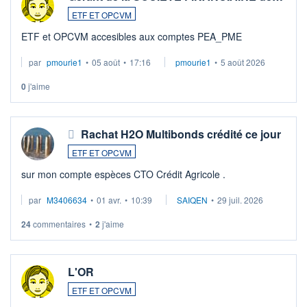
ETF ET OPCVM
ETF et OPCVM accesibles aux comptes PEA_PME
par
pmourie1
•
05 août
•
17:16
pmourie1
•
5 août 2026
0
j'aime
Rachat H2O Multibonds crédité ce jour
ETF ET OPCVM
sur mon compte espèces CTO Crédit Agricole .
par
M3406634
•
01 avr.
•
10:39
SAIQEN
•
29 juil. 2026
24
commentaires
•
2
j'aime
L'OR
ETF ET OPCVM