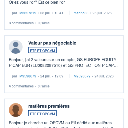
Oriez vous l'or? Est ce bien l'or
par
M3627819
•
08 juil.
•
10:41
marino83
•
25 juil. 2026
3
commentaires
•
0
j'aime
Valeur pas négociable
ETF ET OPCVM
Bonjour, j'ai 2 valeurs sur un compte, GS EUROPE EQUITY-
P CAP EUR (LU0082087510) et GS PROTECTION-P CAP
EUR (LU0546913194), que je souhaite vendre. Lorsque je
par
M9598679
•
24 juil.
•
12:09
M9598679
•
24 juil. 2026
veux procéder à la vente, on me signale ...
4
commentaires
•
0
j'aime
matières premières
ETF ET OPCVM
Bonjour je cherche un OPCVM ou Etf dédié aux matières