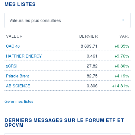
MES LISTES
Valeurs les plus consultées
VALEUR
DERNIER
VAR.
8 699,71
+0,35%
CAC 40
0,461
+9,76%
HAFFNER ENERGY
27,82
+0,80%
2CRSI
82,75
+4,19%
Pétrole Brent
0,806
+14,81%
AB SCIENCE
Gérer mes listes
DERNIERS MESSAGES SUR LE FORUM ETF ET
OPCVM