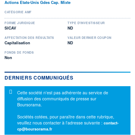
Actions Etats-Unis Gdes Cap. Mixte
CATÉGORIE AMF
FORME JURIDIQUE
TYPE D'INVESTISSEUR
SICAV
ND
AFFECTATION DES RÉSULTATS
VALEUR DERNIER COUPON
Capitalisation
ND
FONDS DE FONDS
Non
DERNIERS COMMUNIQUÉS
Message d'information
Cette société n'est pas adhérente au service de
diffusion des communiqués de presse sur
Boursorama.
Sociétés cotées, pour paraître dans cette rubrique,
veuillez nous contacter à l'adresse suivante :
contact-
cp@boursorama.fr