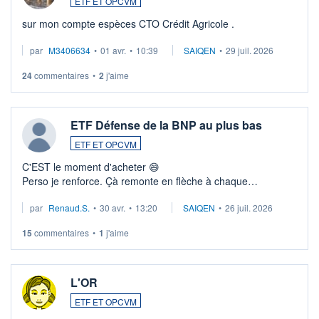
ETF ET OPCVM
sur mon compte espèces CTO Crédit Agricole .
par
M3406634
•
01 avr.
•
10:39
SAIQEN
•
29 juil. 2026
24
commentaires
•
2
j'aime
ETF Défense de la BNP au plus bas
ETF ET OPCVM
C'EST le moment d'acheter 😄​
Perso je renforce. Çà remonte en flèche à chaque
suspission d'accord dans.la guerre du moyen-orient.
par
Renaud.S.
•
30 avr.
•
13:20
SAIQEN
•
26 juil. 2026
Investissement long terme tip top pour sa retraite.
LU3 ...
15
commentaires
•
1
j'aime
L'OR
ETF ET OPCVM