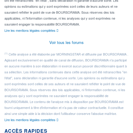
ont été retranscrites "en l'état", sans déclaration ni garantie d'aucune sorte. Les
opinions ou estimations qui y sont exprimées sont celles de leurs auteurs et ne
sauraient refléter le point de vue de BOURSORAMA. Sous réserves des lois
applicables, ni l'information contenue, ni les analyses qui y sont exprimées ne
sauraient engager la responsabilité BOURSORAMA.
Lire les mentions légales complètes
Voir tous les forums
(1)
Cette analyse a été élaborée par MORNINGSTAR et diffusée par BOURSORAMA .
Agissant exclusivement en qualité de canal de diffusion, BOURSORAMA n'a participé
en aucune manière à son élaboration ni exercé aucun pouvoir discrétionnaire quant à
sa sélection. Les informations contenues dans cette analyse ont été retranscrites "en
l'état", sans déclaration ni garantie d'aucune sorte. Les opinions ou estimations qui y
sont exprimées sont celles de ses auteurs et ne sauraient refléter le point de vue de
BOURSORAMA. Sous réserves des lois applicables, ni l'information contenue, ni les
analyses qui y sont exprimées ne sauraient engager la responsabilité de
BOURSORAMA. Le contenu de l'analyse mis à disposition par BOURSORAMA est
fourni uniquement à titre d'information et n'a pas de valeur contractuelle. Il constitue
ainsi une simple aide à la décision dont l'utilisateur conserve l'absolue maîtrise.
Lire les mentions légales complètes
ACCÈS RAPIDES