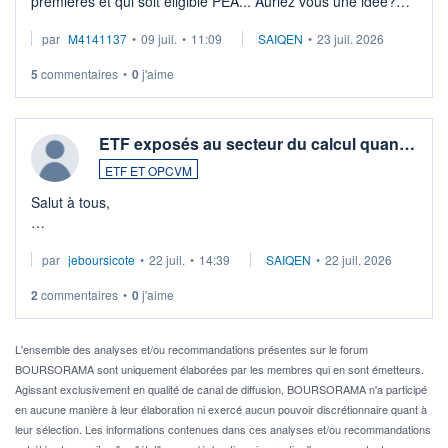
premières et qui soit éligible PEA... Auriez vous une idée?
Merci de vos conseils
par
M4141137
•
09 juil.
•
11:09
SAIQEN
•
23 juil. 2026
5
commentaires
•
0
j'aime
ETF exposés au secteur du calcul quan…
ETF ET OPCVM
Salut à tous,
Je cherche à investir sur le secteur du calcul quantique, mais
par
jeboursicote
•
22 juil.
•
14:39
SAIQEN
•
22 juil. 2026
via un ETF plutôt que des actions individuelles.
2
commentaires
•
0
j'aime
Idéalement, je voudrais qu'il soit éligible au PEA.
Pour l' ...
L'ensemble des analyses et/ou recommandations présentes sur le forum
BOURSORAMA sont uniquement élaborées par les membres qui en sont émetteurs.
Agissant exclusivement en qualité de canal de diffusion, BOURSORAMA n'a participé
en aucune manière à leur élaboration ni exercé aucun pouvoir discrétionnaire quant à
leur sélection. Les informations contenues dans ces analyses et/ou recommandations