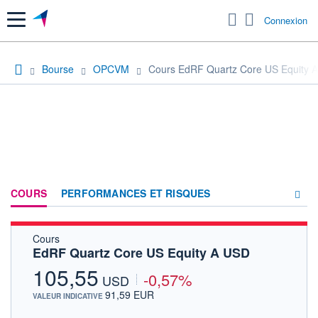
Menu
Connexion
Bourse
OPCVM
Cours EdRF Quartz Core US Equity 
COURS
PERFORMANCES ET RISQUES
Cours
COMPOSITION
EdRF Quartz Core US Equity A USD
ACTUALITÉS
105,55
-0,57%
USD
FORUM
91,59 EUR
VALEUR INDICATIVE
HISTORIQUE