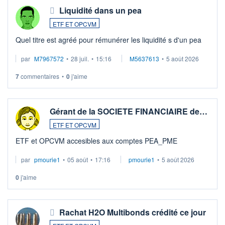
Liquidité dans un pea
ETF ET OPCVM
Quel titre est agréé pour rémunérer les liquidité s d'un pea
par
M7967572
•
28 juil.
•
15:16
M5637613
•
5 août 2026
7
commentaires
•
0
j'aime
Gérant de la SOCIETE FINANCIAIRE de…
ETF ET OPCVM
ETF et OPCVM accesibles aux comptes PEA_PME
par
pmourie1
•
05 août
•
17:16
pmourie1
•
5 août 2026
0
j'aime
Rachat H2O Multibonds crédité ce jour