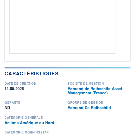
Non éligible Boursobank
ACTIF NET (EUR)
161M / 31.07.26
NOTATION MORNINGSTAR ⁽¹⁾
RISQUE DU FONDS (SRI)
4
/7
+ PORTEFEUILLE
+ LISTE
CARACTÉRISTIQUES
DATE DE CRÉATION
SOCIÉTÉ DE GESTION
11.05.2026
Edmond de Rothschild Asset
Management (France)
GÉRANTS
GROUPE DE GESTION
ND
Edmond De Rothschild
CATÉGORIE GÉNÉRALE
Actions Amérique du Nord
CATÉGORIE MORNINGSTAR