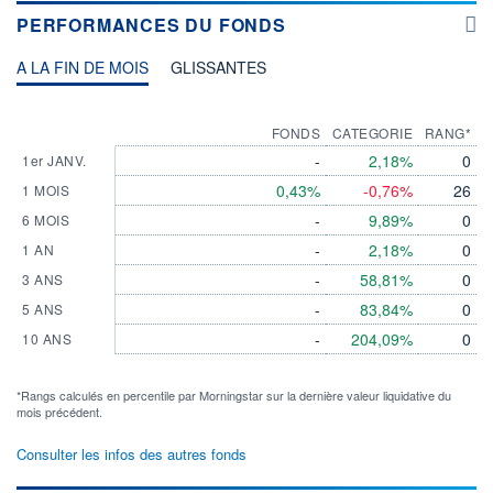
PERFORMANCES DU FONDS
A LA FIN DE MOIS
GLISSANTES
FONDS
CATEGORIE
RANG*
-
2,18%
0
1er JANV.
0,43%
-0,76%
26
1 MOIS
-
9,89%
0
6 MOIS
-
2,18%
0
1 AN
-
58,81%
0
3 ANS
-
83,84%
0
5 ANS
-
204,09%
0
10 ANS
*Rangs calculés en percentile par Morningstar sur la dernière valeur liquidative du
mois précédent.
Consulter les infos des autres fonds