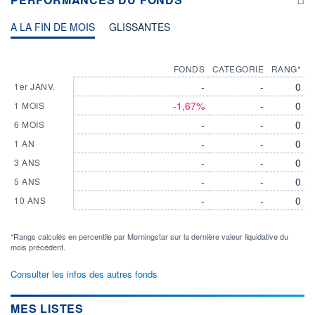
A LA FIN DE MOIS
GLISSANTES
FONDS
CATEGORIE
RANG*
-
-
0
1er JANV.
-1,67%
-
0
1 MOIS
-
-
0
6 MOIS
-
-
0
1 AN
-
-
0
3 ANS
-
-
0
5 ANS
-
-
0
10 ANS
*Rangs calculés en percentile par Morningstar sur la dernière valeur liquidative du
mois précédent.
Consulter les infos des autres fonds
MES LISTES