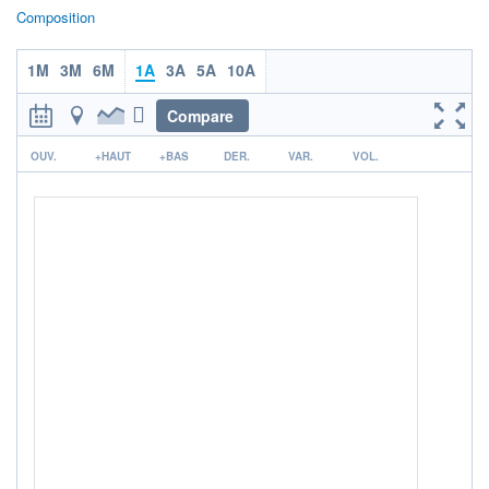
Composition
ACTIF NET (EUR)
365M / 31.07.26
1M
3M
6M
1A
3A
5A
10A
NOTATION MORNINGSTAR ⁽¹⁾
Compare
r
RISQUE DU FONDS (SRI)
OUV.
+HAUT
+BAS
DER.
VAR.
VOL.
0
/7
+ PORTEFEUILLE
+ LISTE