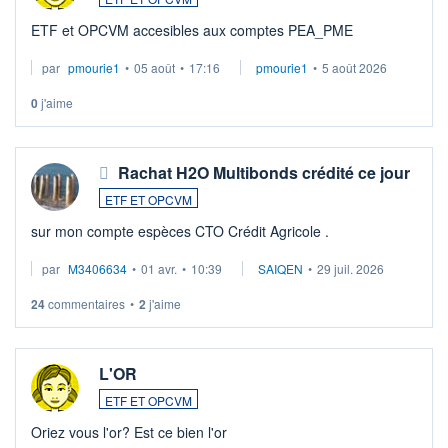
ETF et OPCVM accesibles aux comptes PEA_PME
par
pmourie1
•
05 août
•
17:16
pmourie1
•
5 août 2026
0
j'aime
Rachat H2O Multibonds crédité ce jour
ETF ET OPCVM
sur mon compte espèces CTO Crédit Agricole .
par
M3406634
•
01 avr.
•
10:39
SAIQEN
•
29 juil. 2026
24
commentaires
•
2
j'aime
L'OR
ETF ET OPCVM
Oriez vous l'or? Est ce bien l'or