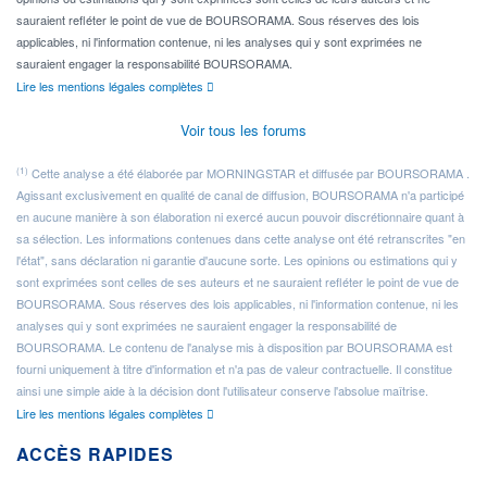
sauraient refléter le point de vue de BOURSORAMA. Sous réserves des lois
applicables, ni l'information contenue, ni les analyses qui y sont exprimées ne
sauraient engager la responsabilité BOURSORAMA.
Lire les mentions légales complètes
Voir tous les forums
(1)
Cette analyse a été élaborée par MORNINGSTAR et diffusée par BOURSORAMA .
Agissant exclusivement en qualité de canal de diffusion, BOURSORAMA n'a participé
en aucune manière à son élaboration ni exercé aucun pouvoir discrétionnaire quant à
sa sélection. Les informations contenues dans cette analyse ont été retranscrites "en
l'état", sans déclaration ni garantie d'aucune sorte. Les opinions ou estimations qui y
sont exprimées sont celles de ses auteurs et ne sauraient refléter le point de vue de
BOURSORAMA. Sous réserves des lois applicables, ni l'information contenue, ni les
analyses qui y sont exprimées ne sauraient engager la responsabilité de
BOURSORAMA. Le contenu de l'analyse mis à disposition par BOURSORAMA est
fourni uniquement à titre d'information et n'a pas de valeur contractuelle. Il constitue
ainsi une simple aide à la décision dont l'utilisateur conserve l'absolue maîtrise.
Lire les mentions légales complètes
ACCÈS RAPIDES