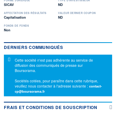
FORME JURIDIQUE
TYPE D'INVESTISSEUR
SICAV
ND
AFFECTATION DES RÉSULTATS
VALEUR DERNIER COUPON
Capitalisation
ND
FONDS DE FONDS
Non
DERNIERS COMMUNIQUÉS
Message d'information
Cette société n'est pas adhérente au service de
diffusion des communiqués de presse sur
Boursorama.
Sociétés cotées, pour paraître dans cette rubrique,
veuillez nous contacter à l'adresse suivante :
contact-
cp@boursorama.fr
FRAIS ET CONDITIONS DE SOUSCRIPTION