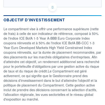
FR0014017CQ0 - Edmond de Rothschild Asset
Management (France)
OPCVM DERNIER COURS CONNU AU 05/08/2026
OBJECTIF D'INVESTISSEMENT
Le compartiment vise à offrir une performance supérieure (nette
89
de frais) à celle de son indicateur de référence, composé à 50%
88
de l'indice ICE BofA 1-5 Year A-BBB Euro Corporate Index
coupons réinvestis et à 50% de l'indice ICE BofA BB-CCC 1-3
87
Year Euro Developed Markets High Yield Constrained Index
86
coupons réinvestis, sur la durée de placement recommandée, par
30/06
21/07
des placements sur les marchés obligataires d'entreprises. Afin
d'atteindre cet objectif, un rendement additionnel sera recherché
CATÉGORIE MORNINGSTAR
pour le portefeuille d'obligations par une gestion active du risque
Obligations Autres
de taux et du risque de crédit.Le Compartiment est géré
activement, ce qui signifie que le Gestionnaire prend des
FONDS PARTENAIRES
décisions d'investissement dans le but d'atteindre l'objectif et la
TARIFS PRIVILÉGIÉS
0%
politique de placement du Compartiment. Cette gestion active
ÉLIGIBILITÉ
inclut de prendre des décisions concernant la sélection d'actifs,
PEA
PEA-PME
BOURSOVIE LUX
BOURSOVIE
l'allocation régionale, les vues sectorielles et le niveau global
CTO BUSINESS
d'exposition au marché.
Non éligible Boursobank