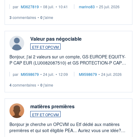
par
M3627819
•
08 juil.
•
10:41
marino83
•
25 juil. 2026
3
commentaires
•
0
j'aime
Valeur pas négociable
ETF ET OPCVM
Bonjour, j'ai 2 valeurs sur un compte, GS EUROPE EQUITY-
P CAP EUR (LU0082087510) et GS PROTECTION-P CAP
EUR (LU0546913194), que je souhaite vendre. Lorsque je
par
M9598679
•
24 juil.
•
12:09
M9598679
•
24 juil. 2026
veux procéder à la vente, on me signale ...
4
commentaires
•
0
j'aime
matières premières
ETF ET OPCVM
Bonjour je cherche un OPCVM ou Etf dédié aux matières
premières et qui soit éligible PEA... Auriez vous une idée?
Merci de vos conseils