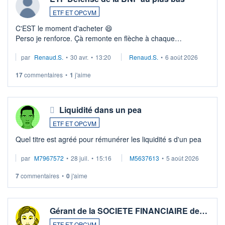
ETF ET OPCVM
C'EST le moment d'acheter 😄​
Perso je renforce. Çà remonte en flèche à chaque
suspission d'accord dans.la guerre du moyen-orient.
par
Renaud.S.
•
30 avr.
•
13:20
Renaud.S.
•
6 août 2026
Investissement long terme tip top pour sa retraite.
LU3 ...
17
commentaires
•
1
j'aime
Liquidité dans un pea
ETF ET OPCVM
Quel titre est agréé pour rémunérer les liquidité s d'un pea
par
M7967572
•
28 juil.
•
15:16
M5637613
•
5 août 2026
7
commentaires
•
0
j'aime
Gérant de la SOCIETE FINANCIAIRE de…
ETF ET OPCVM