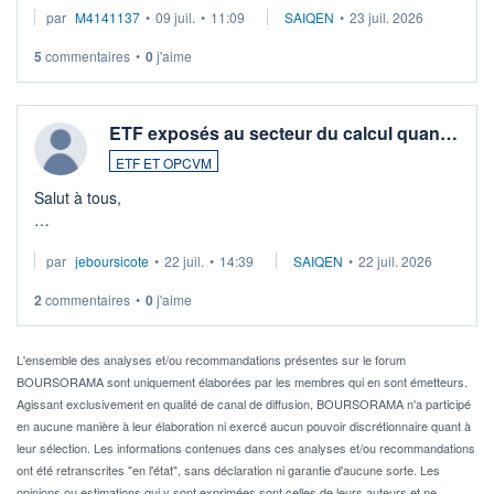
par
M4141137
•
09 juil.
•
11:09
SAIQEN
•
23 juil. 2026
5
commentaires
•
0
j'aime
ETF exposés au secteur du calcul quan…
ETF ET OPCVM
Salut à tous,
Je cherche à investir sur le secteur du calcul quantique, mais
par
jeboursicote
•
22 juil.
•
14:39
SAIQEN
•
22 juil. 2026
via un ETF plutôt que des actions individuelles.
2
commentaires
•
0
j'aime
Idéalement, je voudrais qu'il soit éligible au PEA.
Pour l' ...
L'ensemble des analyses et/ou recommandations présentes sur le forum
BOURSORAMA sont uniquement élaborées par les membres qui en sont émetteurs.
Agissant exclusivement en qualité de canal de diffusion, BOURSORAMA n'a participé
en aucune manière à leur élaboration ni exercé aucun pouvoir discrétionnaire quant à
leur sélection. Les informations contenues dans ces analyses et/ou recommandations
ont été retranscrites "en l'état", sans déclaration ni garantie d'aucune sorte. Les
opinions ou estimations qui y sont exprimées sont celles de leurs auteurs et ne