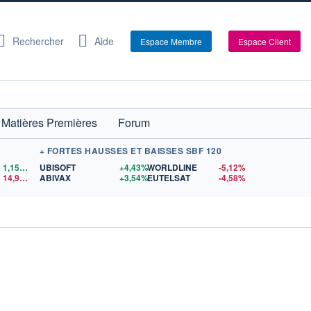
Rechercher
Aide
Espace Membre
Espace Client
Matières Premières
Forum
+ FORTES HAUSSES ET BAISSES SBF 120
1,1559
$US
UBISOFT
+4,43%
WORLDLINE
-5,12%
14,90
$US
ABIVAX
+3,54%
EUTELSAT
-4,58%