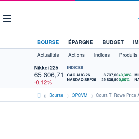
Menu
BOURSE
ÉPARGNE
BUDGET
IM
Actualités
Actions
Indices
Produits
Nikkei 225
INDICES
65 606,71
CAC AUG 26
8 737,00
+0,30%
MI
NASDAQ SEP26
29 839,50
0,00%
N
-0,12%
Bourse
OPCVM
Cours T. Rowe Price