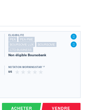
ÉLIGIBILITÉ
PEA
PEA-PME
BOURSOVIE LUX
BOURSOVIE
CTO BUSINESS
Non éligible Boursobank
NOTATION MORNINGSTAR ⁽¹⁾
ACHETER
VENDRE