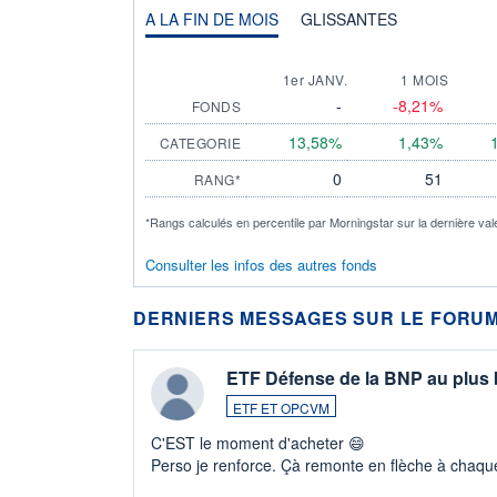
A LA FIN DE MOIS
GLISSANTES
1er JANV.
1 MOIS
-
-8,21%
FONDS
13,58%
1,43%
CATEGORIE
0
51
RANG*
*Rangs calculés en percentile par Morningstar sur la dernière val
Consulter les infos des autres fonds
DERNIERS MESSAGES SUR LE FORUM
ETF Défense de la BNP au plus
ETF ET OPCVM
C'EST le moment d'acheter 😄​
Perso je renforce. Çà remonte en flèche à chaque
LU3 ...