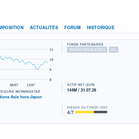
MPOSITION
ACTUALITÉS
FORUM
HISTORIQUE
FONDS PARTENAIRES
TARIFS PRIVILÉGIÉS
0%
11
10
9
8
ACTIF NET (EUR)
08/07
23/07
144M / 31.07.26
TÉGORIE MORNINGSTAR
tions Asie hors Japon
RISQUE DU FONDS (SRI)
4
/7