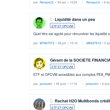
par
Renaud.S.
•
30 avr.
•
13:20
Renaud.S.
•
6 ao
Liquidité dans un pea
ETF ET OPCVM
Quel titre est agréé pour rémunérer les liquidité 
par
M7967572
•
28 juil.
•
15:16
M5637613
•
5 a
Gérant de la SOCIETE FINANC
ETF ET OPCVM
ETF et OPCVM accesibles aux comptes PEA_P
par
pmourie1
•
05 août
•
17:16
pmourie1
•
5 aoû
Rachat H2O Multibonds crédit
ETF ET OPCVM