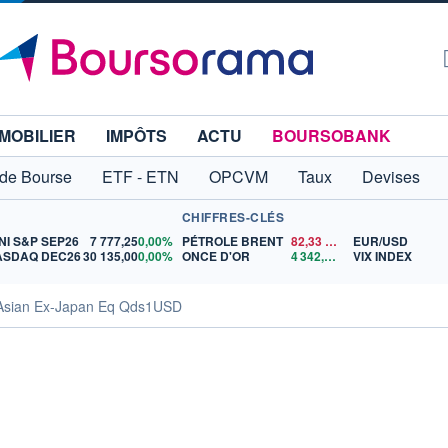
MOBILIER
IMPÔTS
ACTU
BOURSOBANK
 de Bourse
ETF - ETN
OPCVM
Taux
Devises
CHIFFRES-CLÉS
NI S&P SEP26
7 777,25
0,00%
PÉTROLE BRENT
82,33
$US
EUR/USD
ASDAQ DEC26
30 135,00
0,00%
ONCE D'OR
4 342,26
$US
VIX INDEX
 Asian Ex-Japan Eq Qds1USD