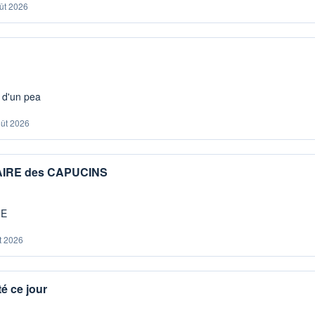
ût 2026
s d'un pea
oût 2026
IAIRE des CAPUCINS
ME
t 2026
é ce jour