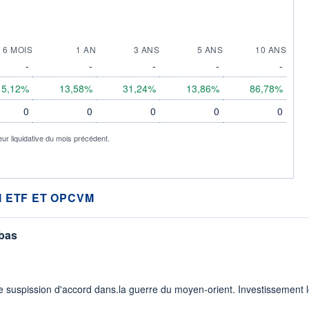
6 MOIS
1 AN
3 ANS
5 ANS
10 ANS
-
-
-
-
-
15,12%
13,58%
31,24%
13,86%
86,78%
0
0
0
0
0
eur liquidative du mois précédent.
 ETF ET OPCVM
 bas
 suspission d'accord dans.la guerre du moyen-orient. Investissement lo