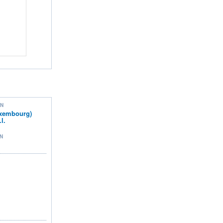
ON
uxembourg)
l.
N