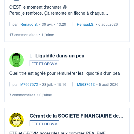
C'EST le moment d'acheter 😄​
Perso je renforce. Çà remonte en flèche à chaque
suspission d'accord dans.la guerre du moyen-orient.
par
Renaud.S.
•
30 avr.
•
13:20
Renaud.S.
•
6 août 2026
Investissement long terme tip top pour sa retraite.
LU3 ...
17
commentaires
•
1
j'aime
Liquidité dans un pea
ETF ET OPCVM
Quel titre est agréé pour rémunérer les liquidité s d'un pea
par
M7967572
•
28 juil.
•
15:16
M5637613
•
5 août 2026
7
commentaires
•
0
j'aime
Gérant de la SOCIETE FINANCIAIRE de…
ETF ET OPCVM
ETF et OPCVM accesibles aux comptes PEA_PME