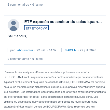
5
commentaires
•
0
j'aime
ETF exposés au secteur du calcul quan…
ETF ET OPCVM
Salut à tous,
Je cherche à investir sur le secteur du calcul quantique, mais
par
jeboursicote
•
22 juil.
•
14:39
SAIQEN
•
22 juil. 2026
via un ETF plutôt que des actions individuelles.
2
commentaires
•
0
j'aime
Idéalement, je voudrais qu'il soit éligible au PEA.
Pour l' ...
L'ensemble des analyses et/ou recommandations présentes sur le forum
BOURSORAMA sont uniquement élaborées par les membres qui en sont émetteurs.
Agissant exclusivement en qualité de canal de diffusion, BOURSORAMA n'a participé
en aucune manière à leur élaboration ni exercé aucun pouvoir discrétionnaire quant à
leur sélection. Les informations contenues dans ces analyses et/ou recommandations
ont été retranscrites "en l'état", sans déclaration ni garantie d'aucune sorte. Les
opinions ou estimations qui y sont exprimées sont celles de leurs auteurs et ne
sauraient refléter le point de vue de BOURSORAMA. Sous réserves des lois