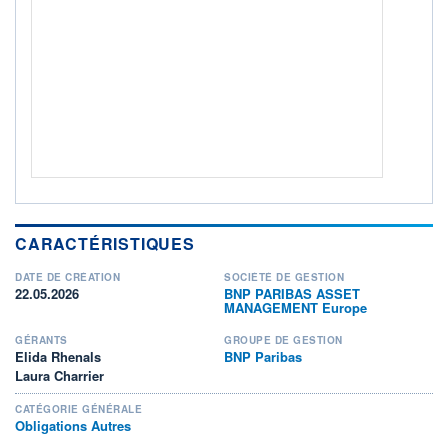
Non éligible Boursobank
ACTIF NET (EUR)
438M / 31.07.26
NOTATION MORNINGSTAR ⁽¹⁾
RISQUE DU FONDS (SRI)
2
/7
+ PORTEFEUILLE
+ LISTE
CARACTÉRISTIQUES
DATE DE CRÉATION
SOCIÉTÉ DE GESTION
22.05.2026
BNP PARIBAS ASSET
MANAGEMENT Europe
GÉRANTS
GROUPE DE GESTION
Elida Rhenals
BNP Paribas
Laura Charrier
CATÉGORIE GÉNÉRALE
Obligations Autres