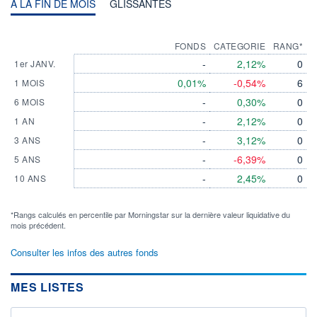
A LA FIN DE MOIS
GLISSANTES
FONDS
CATEGORIE
RANG*
-
2,12%
0
1er JANV.
0,01%
-0,54%
6
1 MOIS
-
0,30%
0
6 MOIS
-
2,12%
0
1 AN
-
3,12%
0
3 ANS
-
-6,39%
0
5 ANS
-
2,45%
0
10 ANS
*Rangs calculés en percentile par Morningstar sur la dernière valeur liquidative du
mois précédent.
Consulter les infos des autres fonds
MES LISTES