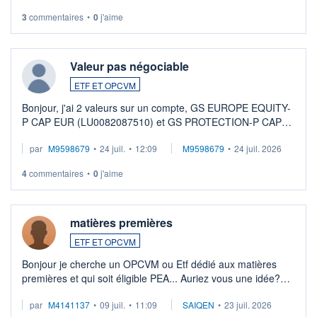
3
commentaires
•
0
j'aime
Valeur pas négociable
ETF ET OPCVM
Bonjour, j'ai 2 valeurs sur un compte, GS EUROPE EQUITY-
P CAP EUR (LU0082087510) et GS PROTECTION-P CAP
EUR (LU0546913194), que je souhaite vendre. Lorsque je
par
M9598679
•
24 juil.
•
12:09
M9598679
•
24 juil. 2026
veux procéder à la vente, on me signale ...
4
commentaires
•
0
j'aime
matières premières
ETF ET OPCVM
Bonjour je cherche un OPCVM ou Etf dédié aux matières
premières et qui soit éligible PEA... Auriez vous une idée?
Merci de vos conseils
par
M4141137
•
09 juil.
•
11:09
SAIQEN
•
23 juil. 2026