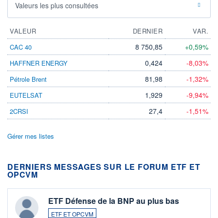
Valeurs les plus consultées
VALEUR
DERNIER
VAR.
8 750,85
+0,59%
CAC 40
0,424
-8,03%
HAFFNER ENERGY
81,98
-1,32%
Pétrole Brent
1,929
-9,94%
EUTELSAT
27,4
-1,51%
2CRSI
Gérer mes listes
DERNIERS MESSAGES SUR LE FORUM ETF ET
OPCVM
ETF Défense de la BNP au plus bas
ETF ET OPCVM