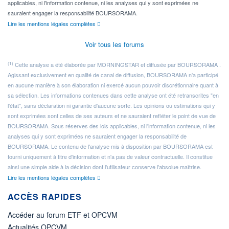
applicables, ni l'information contenue, ni les analyses qui y sont exprimées ne
sauraient engager la responsabilité BOURSORAMA.
Lire les mentions légales complètes
Voir tous les forums
(1)
Cette analyse a été élaborée par MORNINGSTAR et diffusée par BOURSORAMA .
Agissant exclusivement en qualité de canal de diffusion, BOURSORAMA n'a participé
en aucune manière à son élaboration ni exercé aucun pouvoir discrétionnaire quant à
sa sélection. Les informations contenues dans cette analyse ont été retranscrites "en
l'état", sans déclaration ni garantie d'aucune sorte. Les opinions ou estimations qui y
sont exprimées sont celles de ses auteurs et ne sauraient refléter le point de vue de
BOURSORAMA. Sous réserves des lois applicables, ni l'information contenue, ni les
analyses qui y sont exprimées ne sauraient engager la responsabilité de
BOURSORAMA. Le contenu de l'analyse mis à disposition par BOURSORAMA est
fourni uniquement à titre d'information et n'a pas de valeur contractuelle. Il constitue
ainsi une simple aide à la décision dont l'utilisateur conserve l'absolue maîtrise.
Lire les mentions légales complètes
ACCÈS RAPIDES
Accéder au forum ETF et OPCVM
Actualités OPCVM