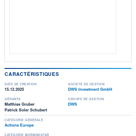
ACTIF NET (EUR)
524M / 31.07.26
NOTATION MORNINGSTAR ⁽¹⁾
RISQUE DU FONDS (SRI)
4
/7
+ PORTEFEUILLE
+ LISTE
CARACTÉRISTIQUES
DATE DE CRÉATION
SOCIÉTÉ DE GESTION
15.12.2025
DWS Investment GmbH
GÉRANTS
GROUPE DE GESTION
Matthias Gruber
DWS
Patrick Soler Schubert
CATÉGORIE GÉNÉRALE
Actions Europe
CATÉGORIE MORNINGSTAR