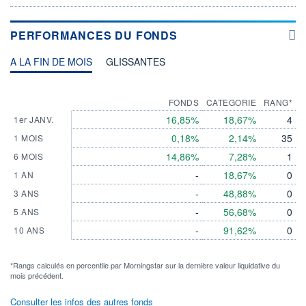
PERFORMANCES DU FONDS
A LA FIN DE MOIS
GLISSANTES
FONDS
CATEGORIE
RANG*
16,85%
18,67%
4
1er JANV.
0,18%
2,14%
35
1 MOIS
14,86%
7,28%
1
6 MOIS
-
18,67%
0
1 AN
-
48,88%
0
3 ANS
-
56,68%
0
5 ANS
-
91,62%
0
10 ANS
*Rangs calculés en percentile par Morningstar sur la dernière valeur liquidative du
mois précédent.
Consulter les infos des autres fonds