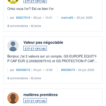
ETF ET OPCVM
Oriez vous l'or? Est ce bien l'or
par
M3627819
•
08 juil.
•
10:41
marino83
•
25 juil. 2026
3
commentaires
•
0
j'aime
Valeur pas négociable
ETF ET OPCVM
Bonjour, j'ai 2 valeurs sur un compte, GS EUROPE EQUITY-
P CAP EUR (LU0082087510) et GS PROTECTION-P CAP
EUR (LU0546913194), que je souhaite vendre. Lorsque je
par
M9598679
•
24 juil.
•
12:09
M9598679
•
24 juil. 2026
veux procéder à la vente, on me signale ...
4
commentaires
•
0
j'aime
matières premières
ETF ET OPCVM