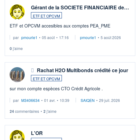
Gérant de la SOCIETE FINANCIAIRE de…
ETF ET OPCVM
ETF et OPCVM accesibles aux comptes PEA_PME
par
pmourie1
•
05 août
•
17:16
pmourie1
•
5 août 2026
0
j'aime
Rachat H2O Multibonds crédité ce jour
ETF ET OPCVM
sur mon compte espèces CTO Crédit Agricole .
par
M3406634
•
01 avr.
•
10:39
SAIQEN
•
29 juil. 2026
24
commentaires
•
2
j'aime
L'OR