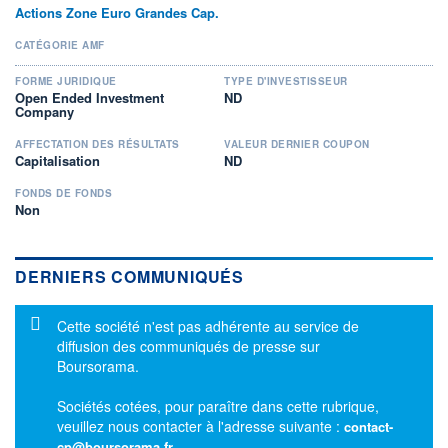
Actions Zone Euro Grandes Cap.
CATÉGORIE AMF
FORME JURIDIQUE
TYPE D'INVESTISSEUR
Open Ended Investment
ND
Company
AFFECTATION DES RÉSULTATS
VALEUR DERNIER COUPON
Capitalisation
ND
FONDS DE FONDS
Non
DERNIERS COMMUNIQUÉS
Message d'information
Cette société n'est pas adhérente au service de
diffusion des communiqués de presse sur
Boursorama.
Sociétés cotées, pour paraître dans cette rubrique,
veuillez nous contacter à l'adresse suivante :
contact-
cp@boursorama.fr