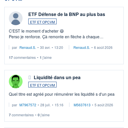
ETF Défense de la BNP au plus bas
ETF ET OPCVM
C'EST le moment d'acheter 😄​
Perso je renforce. Çà remonte en flèche à chaque
suspission d'accord dans.la guerre du moyen-orient.
par
Renaud.S.
•
30 avr.
•
13:20
Renaud.S.
•
6 août 2026
Investissement long terme tip top pour sa retraite.
LU3 ...
17
commentaires
•
1
j'aime
Liquidité dans un pea
ETF ET OPCVM
Quel titre est agréé pour rémunérer les liquidité s d'un pea
par
M7967572
•
28 juil.
•
15:16
M5637613
•
5 août 2026
7
commentaires
•
0
j'aime