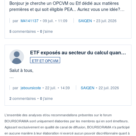
Bonjour je cherche un OPCVM ou Etf dédié aux matières
premières et qui soit éligible PEA... Auriez vous une idée?
Merci de vos conseils
par
M4141137
•
09 juil.
•
11:09
SAIQEN
•
23 juil. 2026
5
commentaires
•
0
j'aime
ETF exposés au secteur du calcul quan…
ETF ET OPCVM
Salut à tous,
Je cherche à investir sur le secteur du calcul quantique, mais
par
jeboursicote
•
22 juil.
•
14:39
SAIQEN
•
22 juil. 2026
via un ETF plutôt que des actions individuelles.
2
commentaires
•
0
j'aime
Idéalement, je voudrais qu'il soit éligible au PEA.
Pour l' ...
L'ensemble des analyses et/ou recommandations présentes sur le forum
BOURSORAMA sont uniquement élaborées par les membres qui en sont émetteurs.
Agissant exclusivement en qualité de canal de diffusion, BOURSORAMA n'a participé
en aucune manière à leur élaboration ni exercé aucun pouvoir discrétionnaire quant à