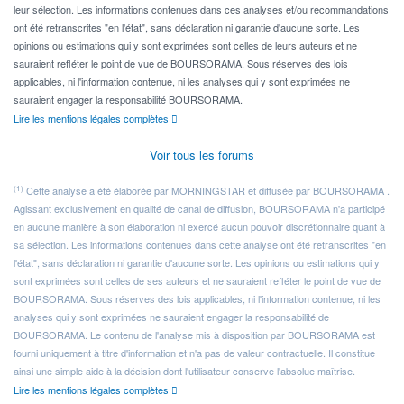
leur sélection. Les informations contenues dans ces analyses et/ou recommandations
ont été retranscrites "en l'état", sans déclaration ni garantie d'aucune sorte. Les
opinions ou estimations qui y sont exprimées sont celles de leurs auteurs et ne
sauraient refléter le point de vue de BOURSORAMA. Sous réserves des lois
applicables, ni l'information contenue, ni les analyses qui y sont exprimées ne
sauraient engager la responsabilité BOURSORAMA.
Lire les mentions légales complètes
Voir tous les forums
(1)
Cette analyse a été élaborée par MORNINGSTAR et diffusée par BOURSORAMA .
Agissant exclusivement en qualité de canal de diffusion, BOURSORAMA n'a participé
en aucune manière à son élaboration ni exercé aucun pouvoir discrétionnaire quant à
sa sélection. Les informations contenues dans cette analyse ont été retranscrites "en
l'état", sans déclaration ni garantie d'aucune sorte. Les opinions ou estimations qui y
sont exprimées sont celles de ses auteurs et ne sauraient refléter le point de vue de
BOURSORAMA. Sous réserves des lois applicables, ni l'information contenue, ni les
analyses qui y sont exprimées ne sauraient engager la responsabilité de
BOURSORAMA. Le contenu de l'analyse mis à disposition par BOURSORAMA est
fourni uniquement à titre d'information et n'a pas de valeur contractuelle. Il constitue
ainsi une simple aide à la décision dont l'utilisateur conserve l'absolue maîtrise.
Lire les mentions légales complètes