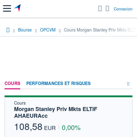
Menu
Connexion
Bourse
OPCVM
Cours Morgan Stanley Priv Mkts EL
COURS
PERFORMANCES ET RISQUES
Cours
COMPOSITION
Morgan Stanley Priv Mkts ELTIF
AHAEURAcc
ACTUALITÉS
108,58
0,00%
FORUM
EUR
HISTORIQUE