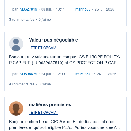
par
M3627819
•
08 juil.
•
10:41
marino83
•
25 juil. 2026
3
commentaires
•
0
j'aime
Valeur pas négociable
ETF ET OPCVM
Bonjour, j'ai 2 valeurs sur un compte, GS EUROPE EQUITY-
P CAP EUR (LU0082087510) et GS PROTECTION-P CAP
EUR (LU0546913194), que je souhaite vendre. Lorsque je
par
M9598679
•
24 juil.
•
12:09
M9598679
•
24 juil. 2026
veux procéder à la vente, on me signale ...
4
commentaires
•
0
j'aime
matières premières
ETF ET OPCVM
Bonjour je cherche un OPCVM ou Etf dédié aux matières
premières et qui soit éligible PEA... Auriez vous une idée?