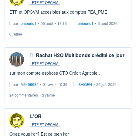
ETF ET OPCVM
ETF et OPCVM accesibles aux comptes PEA_PME
par
pmourie1
•
05 août
•
17:16
pmourie1
•
5 août 2026
0
j'aime
Rachat H2O Multibonds crédité ce jour
ETF ET OPCVM
sur mon compte espèces CTO Crédit Agricole .
par
M3406634
•
01 avr.
•
10:39
SAIQEN
•
29 juil. 2026
24
commentaires
•
2
j'aime
L'OR
ETF ET OPCVM
Oriez vous l'or? Est ce bien l'or