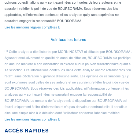
opinions ou estimations qui y sont exprimées sont celles de leurs auteurs et ne
sauraient refléter le point de vue de BOURSORAMA. Sous réserves des lois
applicables, ni l'information contenue, ni les analyses qui y sont exprimées ne
sauraient engager la responsabilité BOURSORAMA.
Lire les mentions légales complètes
Voir tous les forums
(1)
Cette analyse a été élaborée par MORNINGSTAR et diffusée par BOURSORAMA .
Agissant exclusivement en qualité de canal de diffusion, BOURSORAMA n'a participé
en aucune manière à son élaboration ni exercé aucun pouvoir discrétionnaire quant à
sa sélection. Les informations contenues dans cette analyse ont été retranscrites "en
l'état", sans déclaration ni garantie d'aucune sorte. Les opinions ou estimations qui y
sont exprimées sont celles de ses auteurs et ne sauraient refléter le point de vue de
BOURSORAMA. Sous réserves des lois applicables, ni l'information contenue, ni les
analyses qui y sont exprimées ne sauraient engager la responsabilité de
BOURSORAMA. Le contenu de l'analyse mis à disposition par BOURSORAMA est
fourni uniquement à titre d'information et n'a pas de valeur contractuelle. Il constitue
ainsi une simple aide à la décision dont l'utilisateur conserve l'absolue maîtrise.
Lire les mentions légales complètes
ACCÈS RAPIDES