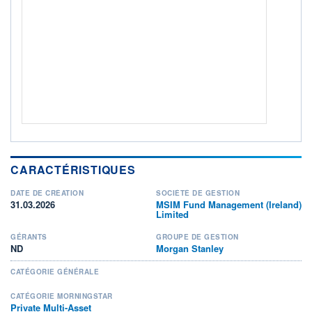
Non éligible Boursobank
ACTIF NET (EUR)
46M / 30.06.26
NOTATION MORNINGSTAR ⁽¹⁾
RISQUE DU FONDS (SRI)
3
/7
+ PORTEFEUILLE
+ LISTE
CARACTÉRISTIQUES
DATE DE CRÉATION
SOCIÉTÉ DE GESTION
31.03.2026
MSIM Fund Management (Ireland)
Limited
GÉRANTS
GROUPE DE GESTION
ND
Morgan Stanley
CATÉGORIE GÉNÉRALE
CATÉGORIE MORNINGSTAR
Private Multi-Asset