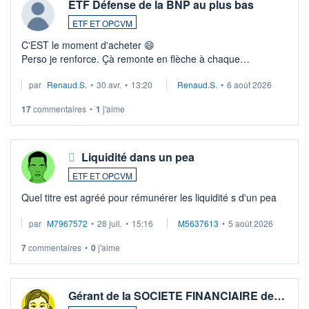
ETF Défense de la BNP au plus bas
ETF ET OPCVM
C'EST le moment d'acheter 😄​
Perso je renforce. Çà remonte en flèche à chaque
suspission d'accord dans.la guerre du moyen-orient.
par
Renaud.S.
•
30 avr.
•
13:20
Renaud.S.
•
6 août 2026
Investissement long terme tip top pour sa retraite.
LU3 ...
17
commentaires
•
1
j'aime
Liquidité dans un pea
ETF ET OPCVM
Quel titre est agréé pour rémunérer les liquidité s d'un pea
par
M7967572
•
28 juil.
•
15:16
M5637613
•
5 août 2026
7
commentaires
•
0
j'aime
Gérant de la SOCIETE FINANCIAIRE de…