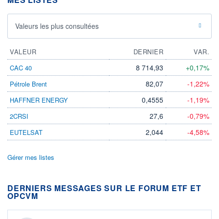
Valeurs les plus consultées
VALEUR
DERNIER
VAR.
8 714,93
+0,17%
CAC 40
82,07
-1,22%
Pétrole Brent
0,4555
-1,19%
HAFFNER ENERGY
27,6
-0,79%
2CRSI
2,044
-4,58%
EUTELSAT
Gérer mes listes
DERNIERS MESSAGES SUR LE FORUM ETF ET
OPCVM