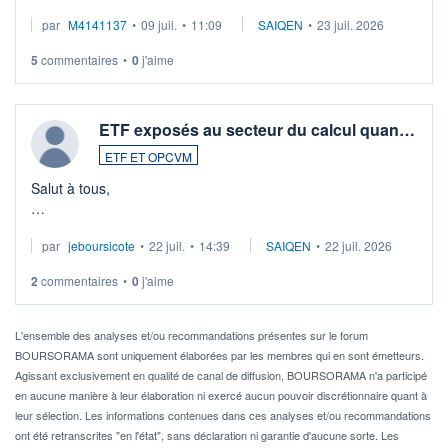
Merci de vos conseils
par
M4141137
•
09 juil.
•
11:09
SAIQEN
•
23 juil. 2026
5
commentaires
•
0
j'aime
ETF exposés au secteur du calcul quan…
ETF ET OPCVM
Salut à tous,
Je cherche à investir sur le secteur du calcul quantique, mais
par
jeboursicote
•
22 juil.
•
14:39
SAIQEN
•
22 juil. 2026
via un ETF plutôt que des actions individuelles.
2
commentaires
•
0
j'aime
Idéalement, je voudrais qu'il soit éligible au PEA.
Pour l' ...
L'ensemble des analyses et/ou recommandations présentes sur le forum
BOURSORAMA sont uniquement élaborées par les membres qui en sont émetteurs.
Agissant exclusivement en qualité de canal de diffusion, BOURSORAMA n'a participé
en aucune manière à leur élaboration ni exercé aucun pouvoir discrétionnaire quant à
leur sélection. Les informations contenues dans ces analyses et/ou recommandations
ont été retranscrites "en l'état", sans déclaration ni garantie d'aucune sorte. Les