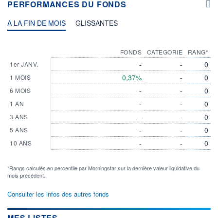
PERFORMANCES DU FONDS
A LA FIN DE MOIS
GLISSANTES
FONDS
CATEGORIE
RANG*
-
-
0
1er JANV.
0,37%
-
0
1 MOIS
-
-
0
6 MOIS
-
-
0
1 AN
-
-
0
3 ANS
-
-
0
5 ANS
-
-
0
10 ANS
*Rangs calculés en percentile par Morningstar sur la dernière valeur liquidative du
mois précédent.
Consulter les infos des autres fonds
MES LISTES