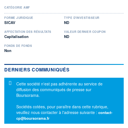
CATÉGORIE AMF
FORME JURIDIQUE
TYPE D'INVESTISSEUR
SICAV
ND
AFFECTATION DES RÉSULTATS
VALEUR DERNIER COUPON
Capitalisation
ND
FONDS DE FONDS
Non
DERNIERS COMMUNIQUÉS
Message d'information
Cette société n'est pas adhérente au service de
diffusion des communiqués de presse sur
Boursorama.
Sociétés cotées, pour paraître dans cette rubrique,
veuillez nous contacter à l'adresse suivante :
contact-
cp@boursorama.fr