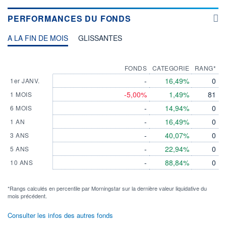
PERFORMANCES DU FONDS
A LA FIN DE MOIS
GLISSANTES
FONDS
CATEGORIE
RANG*
-
16,49%
0
1er JANV.
-5,00%
1,49%
81
1 MOIS
-
14,94%
0
6 MOIS
-
16,49%
0
1 AN
-
40,07%
0
3 ANS
-
22,94%
0
5 ANS
-
88,84%
0
10 ANS
*Rangs calculés en percentile par Morningstar sur la dernière valeur liquidative du
mois précédent.
Consulter les infos des autres fonds