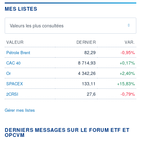
MES LISTES
Valeurs les plus consultées
VALEUR
DERNIER
VAR.
82,29
-0,95%
Pétrole Brent
8 714,93
+0,17%
CAC 40
4 342,26
+2,40%
Or
133,11
+15,83%
SPACEX
27,6
-0,79%
2CRSI
Gérer mes listes
DERNIERS MESSAGES SUR LE FORUM ETF ET
OPCVM