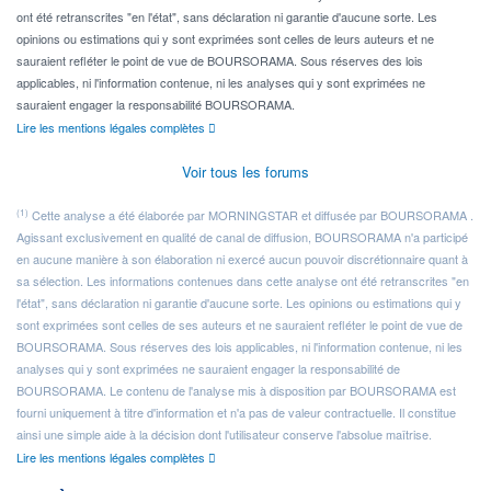
ont été retranscrites "en l'état", sans déclaration ni garantie d'aucune sorte. Les
opinions ou estimations qui y sont exprimées sont celles de leurs auteurs et ne
sauraient refléter le point de vue de BOURSORAMA. Sous réserves des lois
applicables, ni l'information contenue, ni les analyses qui y sont exprimées ne
sauraient engager la responsabilité BOURSORAMA.
Lire les mentions légales complètes
Voir tous les forums
(1)
Cette analyse a été élaborée par MORNINGSTAR et diffusée par BOURSORAMA .
Agissant exclusivement en qualité de canal de diffusion, BOURSORAMA n'a participé
en aucune manière à son élaboration ni exercé aucun pouvoir discrétionnaire quant à
sa sélection. Les informations contenues dans cette analyse ont été retranscrites "en
l'état", sans déclaration ni garantie d'aucune sorte. Les opinions ou estimations qui y
sont exprimées sont celles de ses auteurs et ne sauraient refléter le point de vue de
BOURSORAMA. Sous réserves des lois applicables, ni l'information contenue, ni les
analyses qui y sont exprimées ne sauraient engager la responsabilité de
BOURSORAMA. Le contenu de l'analyse mis à disposition par BOURSORAMA est
fourni uniquement à titre d'information et n'a pas de valeur contractuelle. Il constitue
ainsi une simple aide à la décision dont l'utilisateur conserve l'absolue maîtrise.
Lire les mentions légales complètes