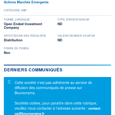
Actions Marchés Emergents
CATÉGORIE AMF
FORME JURIDIQUE
TYPE D'INVESTISSEUR
Open Ended Investment
ND
Company
AFFECTATION DES RÉSULTATS
VALEUR DERNIER COUPON
Distribution
ND
FONDS DE FONDS
Non
DERNIERS COMMUNIQUÉS
Message d'information
Cette société n'est pas adhérente au service de
diffusion des communiqués de presse sur
Boursorama.
Sociétés cotées, pour paraître dans cette rubrique,
veuillez nous contacter à l'adresse suivante :
contact-
cp@boursorama.fr