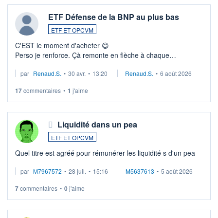
ETF Défense de la BNP au plus bas
ETF ET OPCVM
C'EST le moment d'acheter 😄​
Perso je renforce. Çà remonte en flèche à chaque
suspission d'accord dans.la guerre du moyen-orient.
par
Renaud.S.
•
30 avr.
•
13:20
Renaud.S.
•
6 août 2026
Investissement long terme tip top pour sa retraite.
LU3 ...
17
commentaires
•
1
j'aime
Liquidité dans un pea
ETF ET OPCVM
Quel titre est agréé pour rémunérer les liquidité s d'un pea
par
M7967572
•
28 juil.
•
15:16
M5637613
•
5 août 2026
7
commentaires
•
0
j'aime