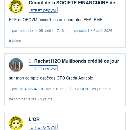
Gérant de la SOCIETE FINANCIAIRE de…
ETF ET OPCVM
ETF et OPCVM accesibles aux comptes PEA_PME
par
pmourie1
•
05 août
•
17:16
pmourie1
•
5 août 2026
0
j'aime
Rachat H2O Multibonds crédité ce jour
ETF ET OPCVM
sur mon compte espèces CTO Crédit Agricole .
par
M3406634
•
01 avr.
•
10:39
SAIQEN
•
29 juil. 2026
24
commentaires
•
2
j'aime
L'OR
ETF ET OPCVM