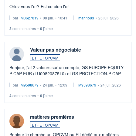
Oriez vous l'or? Est ce bien l'or
par
M3627819
•
08 juil.
•
10:41
marino83
•
25 juil. 2026
3
commentaires
•
0
j'aime
Valeur pas négociable
ETF ET OPCVM
Bonjour, j'ai 2 valeurs sur un compte, GS EUROPE EQUITY-
P CAP EUR (LU0082087510) et GS PROTECTION-P CAP
EUR (LU0546913194), que je souhaite vendre. Lorsque je
par
M9598679
•
24 juil.
•
12:09
M9598679
•
24 juil. 2026
veux procéder à la vente, on me signale ...
4
commentaires
•
0
j'aime
matières premières
ETF ET OPCVM
Bonjour je cherche un OPCVM ou Etf dédié aux matières