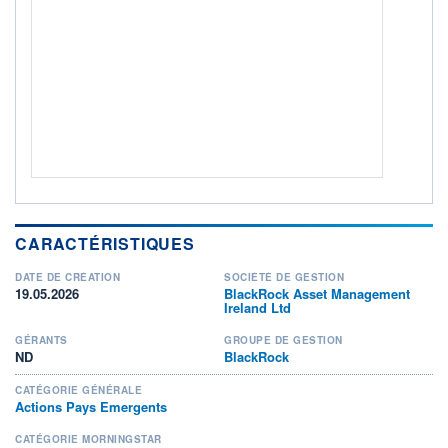
CTO BUSINESS
Non éligible Boursobank
ACTIF NET (EUR)
247M / 30.06.26
NOTATION MORNINGSTAR ⁽¹⁾
RISQUE DU FONDS (SRI)
0
/7
+ PORTEFEUILLE
+ LISTE
CARACTÉRISTIQUES
DATE DE CRÉATION
SOCIÉTÉ DE GESTION
19.05.2026
BlackRock Asset Management
Ireland Ltd
GÉRANTS
GROUPE DE GESTION
ND
BlackRock
CATÉGORIE GÉNÉRALE
Actions Pays Emergents
CATÉGORIE MORNINGSTAR