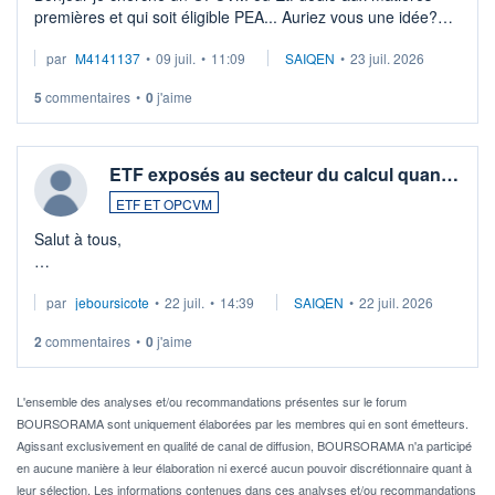
premières et qui soit éligible PEA... Auriez vous une idée?
Merci de vos conseils
par
M4141137
•
09 juil.
•
11:09
SAIQEN
•
23 juil. 2026
5
commentaires
•
0
j'aime
ETF exposés au secteur du calcul quan…
ETF ET OPCVM
Salut à tous,
Je cherche à investir sur le secteur du calcul quantique, mais
par
jeboursicote
•
22 juil.
•
14:39
SAIQEN
•
22 juil. 2026
via un ETF plutôt que des actions individuelles.
2
commentaires
•
0
j'aime
Idéalement, je voudrais qu'il soit éligible au PEA.
Pour l' ...
L'ensemble des analyses et/ou recommandations présentes sur le forum
BOURSORAMA sont uniquement élaborées par les membres qui en sont émetteurs.
Agissant exclusivement en qualité de canal de diffusion, BOURSORAMA n'a participé
en aucune manière à leur élaboration ni exercé aucun pouvoir discrétionnaire quant à
leur sélection. Les informations contenues dans ces analyses et/ou recommandations