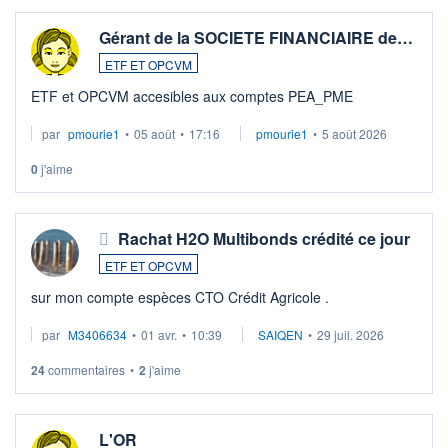
Gérant de la SOCIETE FINANCIAIRE de…
ETF ET OPCVM
ETF et OPCVM accesibles aux comptes PEA_PME
par
pmourie1
•
05 août
•
17:16
pmourie1
•
5 août 2026
0
j'aime
Rachat H2O Multibonds crédité ce jour
ETF ET OPCVM
sur mon compte espèces CTO Crédit Agricole .
par
M3406634
•
01 avr.
•
10:39
SAIQEN
•
29 juil. 2026
24
commentaires
•
2
j'aime
L'OR