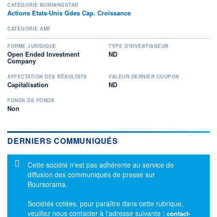
CATÉGORIE MORNINGSTAR
Actions Etats-Unis Gdes Cap. Croissance
CATÉGORIE AMF
FORME JURIDIQUE
TYPE D'INVESTISSEUR
Open Ended Investment
ND
Company
AFFECTATION DES RÉSULTATS
VALEUR DERNIER COUPON
Capitalisation
ND
FONDS DE FONDS
Non
DERNIERS COMMUNIQUÉS
Message d'information
Cette société n'est pas adhérente au service de
diffusion des communiqués de presse sur
Boursorama.
Sociétés cotées, pour paraître dans cette rubrique,
veuillez nous contacter à l'adresse suivante :
contact-