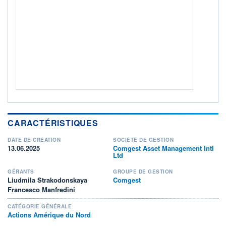
Non éligible Boursobank
ACTIF NET (EUR)
774K / 31.07.26
NOTATION MORNINGSTAR ⁽¹⁾
RISQUE DU FONDS (SRI)
4
/7
+ PORTEFEUILLE
+ LISTE
CARACTÉRISTIQUES
DATE DE CRÉATION
SOCIÉTÉ DE GESTION
13.06.2025
Comgest Asset Management Intl
Ltd
GÉRANTS
GROUPE DE GESTION
Liudmila Strakodonskaya
Comgest
Francesco Manfredini
CATÉGORIE GÉNÉRALE
Actions Amérique du Nord