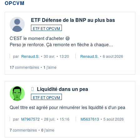
OPCVM
ETF Défense de la BNP au plus bas
ETF ET OPCVM
C'EST le moment d'acheter 😄​
Perso je renforce. Çà remonte en flèche à chaque
suspission d'accord dans.la guerre du moyen-orient.
par
Renaud.S.
•
30 avr.
•
13:20
Renaud.S.
•
6 août 2026
Investissement long terme tip top pour sa retraite.
LU3 ...
17
commentaires
•
1
j'aime
Liquidité dans un pea
ETF ET OPCVM
Quel titre est agréé pour rémunérer les liquidité s d'un pea
par
M7967572
•
28 juil.
•
15:16
M5637613
•
5 août 2026
7
commentaires
•
0
j'aime