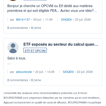
Bonjour je cherche un OPCVM ou Etf dédié aux matières
premières et qui soit éligible PEA... Auriez vous une idée?
Merci de vos conseils
par
M4141137
•
09 juil.
•
11:09
SAIQEN
•
23 juil. 2026
5
commentaires
•
0
j'aime
ETF exposés au secteur du calcul quan…
ETF ET OPCVM
Salut à tous,
Je cherche à investir sur le secteur du calcul quantique, mais
par
jeboursicote
•
22 juil.
•
14:39
SAIQEN
•
22 juil. 2026
via un ETF plutôt que des actions individuelles.
2
commentaires
•
0
j'aime
Idéalement, je voudrais qu'il soit éligible au PEA.
Pour l' ...
L'ensemble des analyses et/ou recommandations présentes sur le forum
BOURSORAMA sont uniquement élaborées par les membres qui en sont émetteurs.
Agissant exclusivement en qualité de canal de diffusion, BOURSORAMA n'a participé