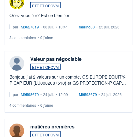
ETF ET OPCVM
Oriez vous l'or? Est ce bien l'or
par
M3627819
•
08 juil.
•
10:41
marino83
•
25 juil. 2026
3
commentaires
•
0
j'aime
Valeur pas négociable
ETF ET OPCVM
Bonjour, j'ai 2 valeurs sur un compte, GS EUROPE EQUITY-
P CAP EUR (LU0082087510) et GS PROTECTION-P CAP
EUR (LU0546913194), que je souhaite vendre. Lorsque je
par
M9598679
•
24 juil.
•
12:09
M9598679
•
24 juil. 2026
veux procéder à la vente, on me signale ...
4
commentaires
•
0
j'aime
matières premières
ETF ET OPCVM