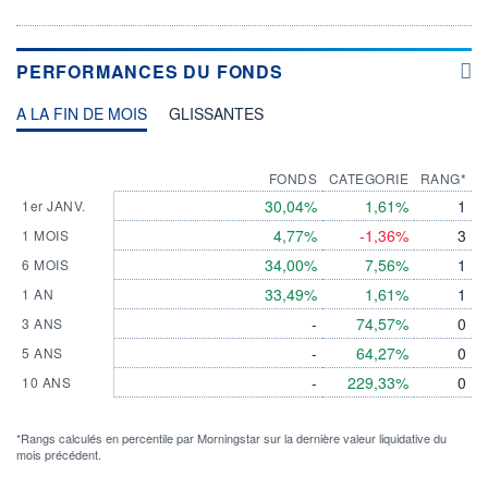
PERFORMANCES DU FONDS
A LA FIN DE MOIS
GLISSANTES
FONDS
CATEGORIE
RANG*
30,04%
1,61%
1
1er JANV.
4,77%
-1,36%
3
1 MOIS
34,00%
7,56%
1
6 MOIS
33,49%
1,61%
1
1 AN
-
74,57%
0
3 ANS
-
64,27%
0
5 ANS
-
229,33%
0
10 ANS
*Rangs calculés en percentile par Morningstar sur la dernière valeur liquidative du
mois précédent.