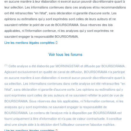
en aucune manière à leur élaboration ni exercé aucun pouvoir discrétionnaire quant à
leur sélection. Les informations contenues dans ces analyses et/ou recommandations
ont été retranscrites "en l'état", sans déclaration ni garantie d'aucune sorte. Les
opinions ou estimations qui y sont exprimées sont celles de leurs auteurs et ne
sauraient refléter le point de vue de BOURSORAMA. Sous réserves des lois
applicables, ni l'information contenue, ni les analyses qui y sont exprimées ne
sauraient engager la responsabilité BOURSORAMA.
Lire les mentions légales complètes
Voir tous les forums
(1)
Cette analyse a été élaborée par MORNINGSTAR et diffusée par BOURSORAMA .
Agissant exclusivement en qualité de canal de diffusion, BOURSORAMA n'a participé
en aucune manière à son élaboration ni exercé aucun pouvoir discrétionnaire quant à
sa sélection. Les informations contenues dans cette analyse ont été retranscrites "en
l'état", sans déclaration ni garantie d'aucune sorte. Les opinions ou estimations qui y
sont exprimées sont celles de ses auteurs et ne sauraient refléter le point de vue de
BOURSORAMA. Sous réserves des lois applicables, ni l'information contenue, ni les
analyses qui y sont exprimées ne sauraient engager la responsabilité de
BOURSORAMA. Le contenu de l'analyse mis à disposition par BOURSORAMA est
fourni uniquement à titre d'information et n'a pas de valeur contractuelle. Il constitue
ainsi une simple aide à la décision dont l'utilisateur conserve l'absolue maîtrise.
Lire les mentions légales complètes