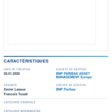
ACTIF NET (EUR)
242M / 31.05.26
NOTATION MORNINGSTAR ⁽¹⁾
RISQUE DU FONDS (SRI)
0
/7
+ PORTEFEUILLE
+ LISTE
CARACTÉRISTIQUES
DATE DE CRÉATION
SOCIÉTÉ DE GESTION
30.01.2026
BNP PARIBAS ASSET
MANAGEMENT Europe
GÉRANTS
GROUPE DE GESTION
Xavier Lassua
BNP Paribas
Francois Touati
CATÉGORIE GÉNÉRALE
CATÉGORIE MORNINGSTAR