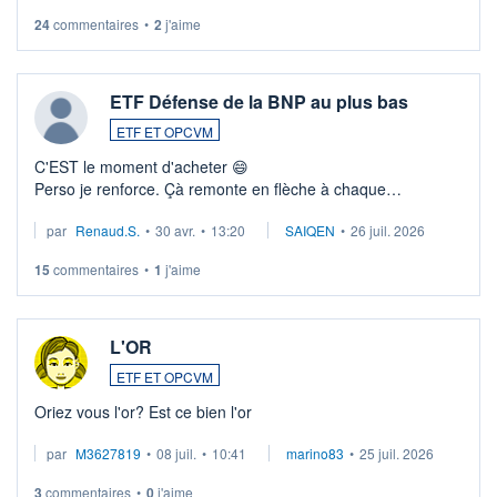
24
commentaires
•
2
j'aime
ETF Défense de la BNP au plus bas
ETF ET OPCVM
C'EST le moment d'acheter 😄​
Perso je renforce. Çà remonte en flèche à chaque
suspission d'accord dans.la guerre du moyen-orient.
par
Renaud.S.
•
30 avr.
•
13:20
SAIQEN
•
26 juil. 2026
Investissement long terme tip top pour sa retraite.
LU3 ...
15
commentaires
•
1
j'aime
L'OR
ETF ET OPCVM
Oriez vous l'or? Est ce bien l'or
par
M3627819
•
08 juil.
•
10:41
marino83
•
25 juil. 2026
3
commentaires
•
0
j'aime