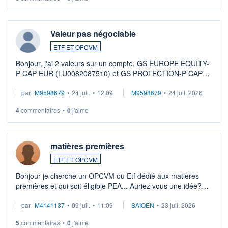
Valeur pas négociable
ETF ET OPCVM
Bonjour, j'ai 2 valeurs sur un compte, GS EUROPE EQUITY-
P CAP EUR (LU0082087510) et GS PROTECTION-P CAP
EUR (LU0546913194), que je souhaite vendre. Lorsque je
par
M9598679
•
24 juil.
•
12:09
M9598679
•
24 juil. 2026
veux procéder à la vente, on me signale ...
4
commentaires
•
0
j'aime
matières premières
ETF ET OPCVM
Bonjour je cherche un OPCVM ou Etf dédié aux matières
premières et qui soit éligible PEA... Auriez vous une idée?
Merci de vos conseils
par
M4141137
•
09 juil.
•
11:09
SAIQEN
•
23 juil. 2026
5
commentaires
•
0
j'aime