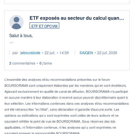
ETF exposés au secteur du calcul quan…
ETF ET OPCVM
Salut à tous,
Je cherche à investir sur le secteur du calcul quantique, mais
par
jeboursicote
•
22 juil.
•
14:39
SAIQEN
•
22 juil. 2026
via un ETF plutôt que des actions individuelles.
2
commentaires
•
0
j'aime
Idéalement, je voudrais qu'il soit éligible au PEA.
Pour l' ...
L'ensemble des analyses et/ou recommandations présentes sur le forum
BOURSORAMA sont uniquement élaborées par les membres qui en sont émetteurs.
Agissant exclusivement en qualité de canal de diffusion, BOURSORAMA n'a participé
en aucune manière à leur élaboration ni exercé aucun pouvoir discrétionnaire quant à
leur sélection. Les informations contenues dans ces analyses et/ou recommandations
ont été retranscrites "en l'état", sans déclaration ni garantie d'aucune sorte. Les
opinions ou estimations qui y sont exprimées sont celles de leurs auteurs et ne
sauraient refléter le point de vue de BOURSORAMA. Sous réserves des lois
applicables, ni l'information contenue, ni les analyses qui y sont exprimées ne
sauraient engager la responsabilité BOURSORAMA.