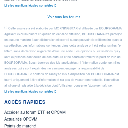
Lire les mentions légales complètes
Voir tous les forums
(1)
Cette analyse a été élaborée par MORNINGSTAR et diffusée par BOURSORAMA .
Agissant exclusivement en qualité de canal de diffusion, BOURSORAMA n'a participé
en aucune manière à son élaboration ni exercé aucun pouvoir discrétionnaire quant à
sa sélection. Les informations contenues dans cette analyse ont été retranscrites "en
l'état", sans déclaration ni garantie d'aucune sorte. Les opinions ou estimations qui y
sont exprimées sont celles de ses auteurs et ne sauraient refléter le point de vue de
BOURSORAMA. Sous réserves des lois applicables, ni l'information contenue, ni les
analyses qui y sont exprimées ne sauraient engager la responsabilité de
BOURSORAMA. Le contenu de l'analyse mis à disposition par BOURSORAMA est
fourni uniquement à titre d'information et n'a pas de valeur contractuelle. Il constitue
ainsi une simple aide à la décision dont l'utilisateur conserve l'absolue maîtrise.
Lire les mentions légales complètes
ACCÈS RAPIDES
Accéder au forum ETF et OPCVM
Actualités OPCVM
Points de marché