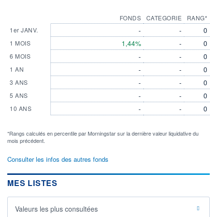
FONDS
CATEGORIE
RANG*
-
-
0
1er JANV.
1,44%
-
0
1 MOIS
-
-
0
6 MOIS
-
-
0
1 AN
-
-
0
3 ANS
-
-
0
5 ANS
-
-
0
10 ANS
*Rangs calculés en percentile par Morningstar sur la dernière valeur liquidative du
mois précédent.
Consulter les infos des autres fonds
MES LISTES
Valeurs les plus consultées