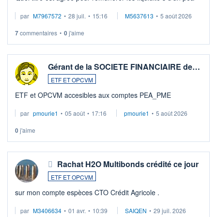
par
M7967572
•
28 juil.
•
15:16
M5637613
•
5 août 2026
7
commentaires
•
0
j'aime
Gérant de la SOCIETE FINANCIAIRE de…
ETF ET OPCVM
ETF et OPCVM accesibles aux comptes PEA_PME
par
pmourie1
•
05 août
•
17:16
pmourie1
•
5 août 2026
0
j'aime
Rachat H2O Multibonds crédité ce jour
ETF ET OPCVM
sur mon compte espèces CTO Crédit Agricole .
par
M3406634
•
01 avr.
•
10:39
SAIQEN
•
29 juil. 2026