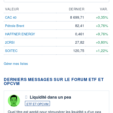
VALEUR
DERNIER
VAR.
8 699,71
+0,35%
CAC 40
82,41
+3,76%
Pétrole Brent
0,461
+9,76%
HAFFNER ENERGY
27,82
+0,80%
2CRSI
120,75
+1,22%
SOITEC
Gérer mes listes
DERNIERS MESSAGES SUR LE FORUM ETF ET
OPCVM
Liquidité dans un pea
ETF ET OPCVM
Quel titre est agréé pour rémunérer les liquidité s d'un pea