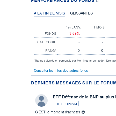
PERFORMANCES DU FONDS
A LA FIN DE MOIS
GLISSANTES
1er JANV.
1 MOIS
-3,69%
-
FONDS
-
-
CATEGORIE
0
0
RANG*
*Rangs calculés en percentile par Morningstar sur la dernière val
Consulter les infos des autres fonds
DERNIERS MESSAGES SUR LE FORUM
ETF Défense de la BNP au plus
ETF ET OPCVM
C'EST le moment d'acheter 😄​