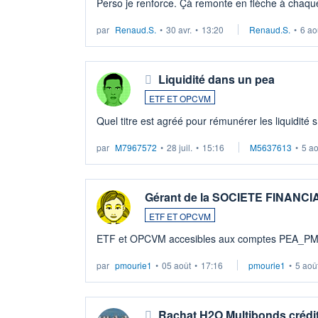
Perso je renforce. Çà remonte en flèche à chaque
LU3 ...
par
Renaud.S.
•
30 avr.
•
13:20
Renaud.S.
•
6 ao
Liquidité dans un pea
ETF ET OPCVM
Quel titre est agréé pour rémunérer les liquidité 
par
M7967572
•
28 juil.
•
15:16
M5637613
•
5 a
Gérant de la SOCIETE FINANC
ETF ET OPCVM
ETF et OPCVM accesibles aux comptes PEA_P
par
pmourie1
•
05 août
•
17:16
pmourie1
•
5 aoû
Rachat H2O Multibonds crédit