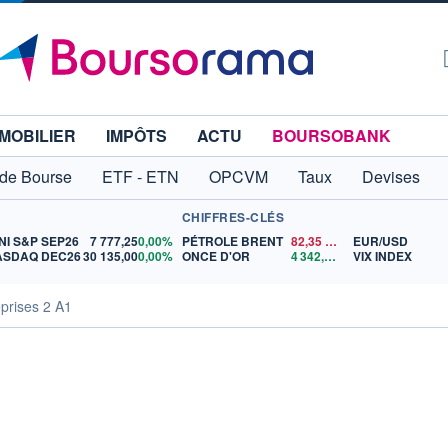
MOBILIER
IMPÔTS
ACTU
BOURSOBANK
 de Bourse
ETF - ETN
OPCVM
Taux
Devises
CHIFFRES-CLÉS
NI S&P SEP26
7 777,25
0,00%
PÉTROLE BRENT
82,35
$US
EUR/USD
ASDAQ DEC26
30 135,00
0,00%
ONCE D'OR
4 342,26
$US
VIX INDEX
prises 2 A1