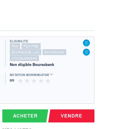
ÉLIGIBILITÉ
PEA
PEA-PME
BOURSOVIE LUX
BOURSOVIE
CTO BUSINESS
Non éligible Boursobank
NOTATION MORNINGSTAR ⁽¹⁾
ACHETER
VENDRE