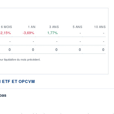
6 MOIS
1 AN
3 ANS
5 ANS
10 ANS
-2,15%
-3,69%
1,77%
-
-
-
-
-
-
-
0
0
0
0
0
eur liquidative du mois précédent.
 ETF ET OPCVM
 bas