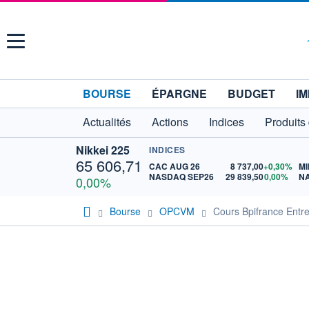
Menu
BOURSE
ÉPARGNE
BUDGET
IM
Actualités
Actions
Indices
Produits
Nikkei 225
INDICES
65 606,71
CAC AUG 26
8 737,00
+0,30%
MI
NASDAQ SEP26
29 839,50
0,00%
N
0,00%
Bourse
OPCVM
Cours Bpifrance Entre