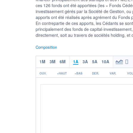
ces 126 fonds ont été apportées (les « Fonds Cédés
investissement gérés par la Société de Gestion, ou 
apports ont été réalisés après agrément du Fonds pa
En contrepartie de ces apports, les Cédants se so
principalement des fonds de capital-investissement, q
directement, soit au travers de sociétés holding, et 
Composition
1M
3M
6M
1A
3A
5A
10A
OUV.
+HAUT
+BAS
DER.
VAR.
VOL