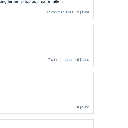
ng terme tip top pour sa retraite.
17
commentaires
•
1
j'aime
7
commentaires
•
0
j'aime
0
j'aime