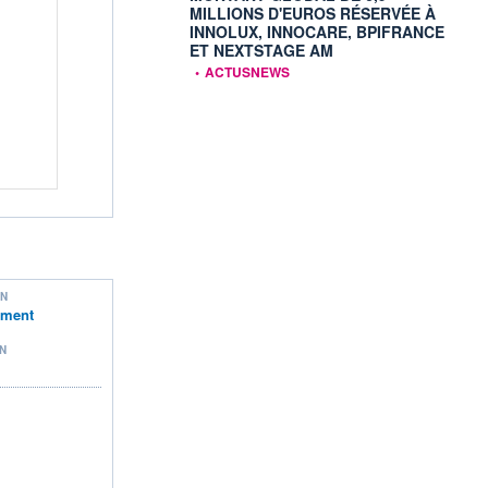
MILLIONS D'EUROS RÉSERVÉE À
INNOLUX, INNOCARE, BPIFRANCE
ET NEXTSTAGE AM
information fournie par
•
ACTUSNEWS
ON
ement
N