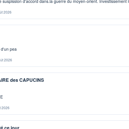
 suspission d'accord dans.la guerre du moyen-orient. Investissement lo
ût 2026
s d'un pea
oût 2026
IAIRE des CAPUCINS
ME
t 2026
é ce jour