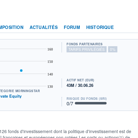
MPOSITION
ACTUALITÉS
FORUM
HISTORIQUE
FONDS PARTENAIRES
TARIFS PRIVILÉGIÉS
0%
160
150
140
ACTIF NET (EUR)
43M / 30.06.26
130
TÉGORIE MORNINGSTAR
ivate Equity
RISQUE DU FONDS (SRI)
0
/7
 126 fonds d'investissement dont la politique d'investissement est de
I françaises et européennes non cotées.Les parts ou actions(1) de