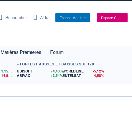
Rechercher
Aide
Espace Membre
Espace Client
Matières Premières
Forum
+ FORTES HAUSSES ET BAISSES SBF 120
1,1559
$US
UBISOFT
+4,43%
WORLDLINE
-5,12%
14,90
$US
ABIVAX
+3,54%
EUTELSAT
-4,58%