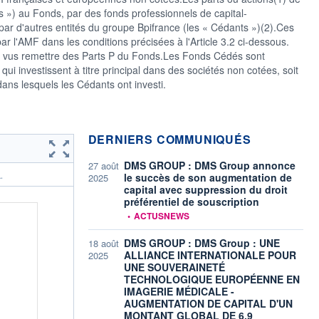
 ») au Fonds, par des fonds professionnels de capital-
par d'autres entités du groupe Bpifrance (les « Cédants »)(2).Ces
r l'AMF dans les conditions précisées à l'Article 3.2 ci-dessous.
nt vus remettre des Parts P du Fonds.Les Fonds Cédés sont
ui investissent à titre principal dans des sociétés non cotées, soit
dans lesquels les Cédants ont investi.
DERNIERS COMMUNIQUÉS
DMS GROUP : DMS Group annonce
27 août
le succès de son augmentation de
.
2025
capital avec suppression du droit
préférentiel de souscription
information fournie par
•
ACTUSNEWS
DMS GROUP : DMS Group : UNE
18 août
ALLIANCE INTERNATIONALE POUR
2025
UNE SOUVERAINETÉ
TECHNOLOGIQUE EUROPÉENNE EN
IMAGERIE MÉDICALE -
AUGMENTATION DE CAPITAL D'UN
MONTANT GLOBAL DE 6,9