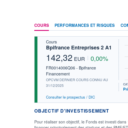
COURS
PERFORMANCES ET RISQUES
CO
Cours
Bpifrance Entreprises 2 A1
142,32
0,00%
EUR
FR0014006Q06 - Bpifrance
Financement
OPCVM DERNIER COURS CONNU AU
CA
31/12/2025
Pr
Consulter le prospectus / DIC
OBJECTIF D'INVESTISSEMENT
Pour réaliser son objectif, le Fonds est investi dans
financer principalement des startups et des PME/ET