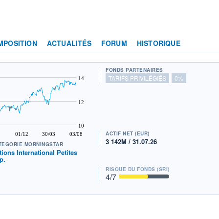
MPOSITION
ACTUALITÉS
FORUM
HISTORIQUE
FONDS PARTENAIRES
TARIFS PRIVILÉGIÉS
0%
14
12
10
ACTIF NET (EUR)
01/12
30/03
03/08
3 142M / 31.07.26
TÉGORIE MORNINGSTAR
tions International Petites
p.
RISQUE DU FONDS (SRI)
4
/7