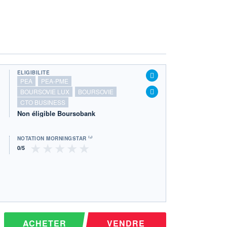
ÉLIGIBILITÉ
PEA
PEA-PME
BOURSOVIE LUX
BOURSOVIE
CTO BUSINESS
Non éligible Boursobank
NOTATION MORNINGSTAR ⁽¹⁾
ACHETER
VENDRE