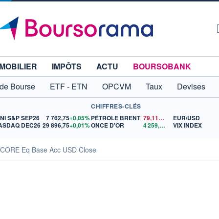
MOBILIER
IMPÔTS
ACTU
BOURSOBANK
 de Bourse
ETF - ETN
OPCVM
Taux
Devises
CHIFFRES-CLÉS
INI S&P SEP26
7 762,75
+0,05%
PÉTROLE BRENT
79,11
$US
EUR/USD
ASDAQ DEC26
29 896,75
+0,01%
ONCE D'OR
4 259,16
$US
VIX INDEX
 CORE Eq Base Acc USD Close