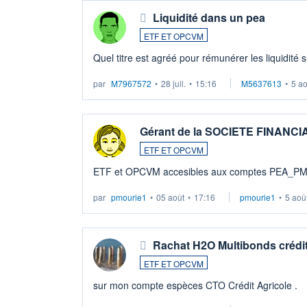
Liquidité dans un pea
ETF ET OPCVM
Quel titre est agréé pour rémunérer les liquidité 
par
M7967572
•
28 juil.
•
15:16
M5637613
•
5 a
Gérant de la SOCIETE FINANC
ETF ET OPCVM
ETF et OPCVM accesibles aux comptes PEA_P
par
pmourie1
•
05 août
•
17:16
pmourie1
•
5 aoû
Rachat H2O Multibonds crédit
ETF ET OPCVM
sur mon compte espèces CTO Crédit Agricole .