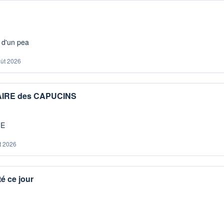
s d'un pea
oût 2026
IAIRE des CAPUCINS
ME
t 2026
é ce jour