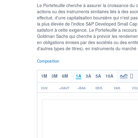
Le Portefeuille cherche à assurer la croissance du c
actions ou des instruments similaires liés à des s
effectué, d'une capitalisation boursière qui n'est pas
la plus élevée de l'indice S&P Developed Small Cap.
satisfont à cette exigence. Le Portefeuille a recour
Goldman Sachs qui cherche à prévoir les rendements s
en obligations émises par des sociétés ou des entités
d'autres types de titres), en instruments du marché
Composition
1M
3M
6M
1A
3A
5A
10A
OUV.
+HAUT
+BAS
DER.
VAR.
VOL