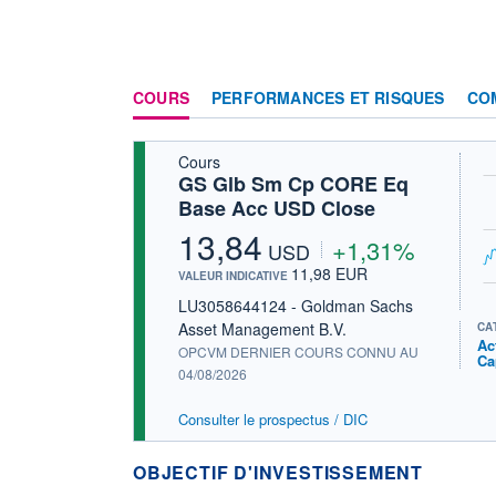
COURS
PERFORMANCES ET RISQUES
CO
Cours
GS Glb Sm Cp CORE Eq
Base Acc USD Close
13,84
+1,31%
USD
11,98 EUR
VALEUR INDICATIVE
LU3058644124 - Goldman Sachs
Asset Management B.V.
CA
Ac
OPCVM DERNIER COURS CONNU AU
Ca
04/08/2026
Consulter le prospectus / DIC
OBJECTIF D'INVESTISSEMENT