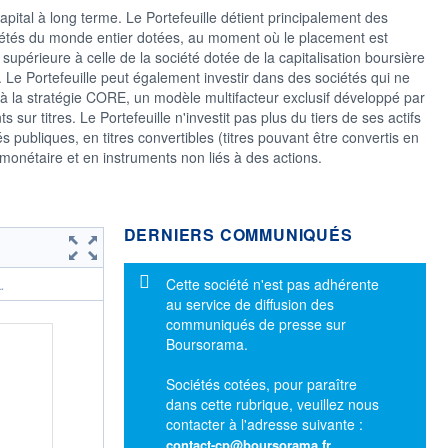
apital à long terme. Le Portefeuille détient principalement des
ociétés du monde entier dotées, au moment où le placement est
 supérieure à celle de la société dotée de la capitalisation boursière
 Le Portefeuille peut également investir dans des sociétés qui ne
s à la stratégie CORE, un modèle multifacteur exclusif développé par
ur titres. Le Portefeuille n'investit pas plus du tiers de ses actifs
 publiques, en titres convertibles (titres pouvant être convertis en
 monétaire et en instruments non liés à des actions.
DERNIERS COMMUNIQUÉS
Message d'information
Cette société n'est pas adhérente
.
au service de diffusion des
communiqués de presse sur
Boursorama.
Sociétés cotées, pour paraître
dans cette rubrique, veuillez nous
contacter à l'adresse suivante :
contact-cp@boursorama.fr