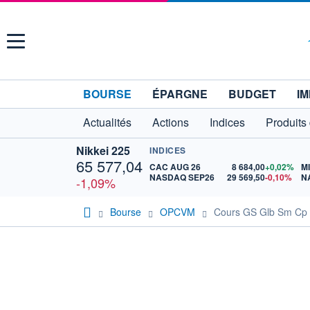
Menu
BOURSE
ÉPARGNE
BUDGET
IM
Actualités
Actions
Indices
Produits
Nikkei 225
INDICES
65 577,04
CAC AUG 26
8 684,00
+0,02%
M
NASDAQ SEP26
29 569,50
-0,10%
N
-1,09%
Bourse
OPCVM
Cours GS Glb Sm Cp