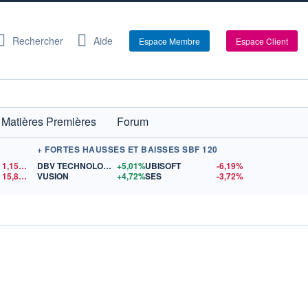
Rechercher
Aide
Espace Membre
Espace Client
Matières Premières
Forum
+ FORTES HAUSSES ET BAISSES SBF 120
1,1546
$US
DBV TECHNOLOGIES
+5,01%
UBISOFT
-6,19%
15,81
$US
VUSION
+4,72%
SES
-3,72%