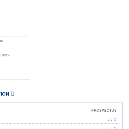
UR
OUPON
TION
PROSPECTUS
5,5 %
0 %