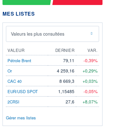
MES LISTES
Valeurs les plus consultées
VALEUR
DERNIER
VAR.
79,11
-0,39%
Pétrole Brent
4 259,16
+0,29%
Or
8 669,3
+0,03%
CAC 40
1,15485
-0,05%
EUR/USD SPOT
27,6
+8,07%
2CRSI
Gérer mes listes