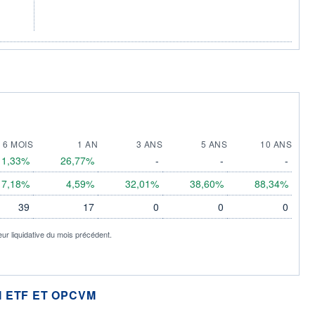
6 MOIS
1 AN
3 ANS
5 ANS
10 ANS
11,33%
26,77%
-
-
-
7,18%
4,59%
32,01%
38,60%
88,34%
39
17
0
0
0
eur liquidative du mois précédent.
 ETF ET OPCVM