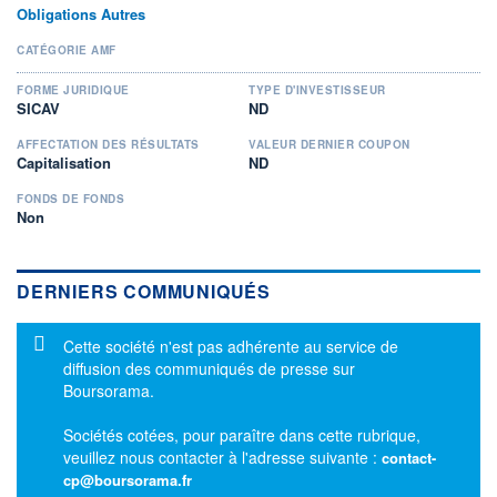
Obligations Autres
CATÉGORIE AMF
FORME JURIDIQUE
TYPE D'INVESTISSEUR
SICAV
ND
AFFECTATION DES RÉSULTATS
VALEUR DERNIER COUPON
Capitalisation
ND
FONDS DE FONDS
Non
DERNIERS COMMUNIQUÉS
Message d'information
Cette société n'est pas adhérente au service de
diffusion des communiqués de presse sur
Boursorama.
Sociétés cotées, pour paraître dans cette rubrique,
veuillez nous contacter à l'adresse suivante :
contact-
cp@boursorama.fr