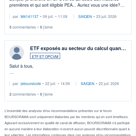
premières et qui soit éligible PEA... Auriez vous une idée?
Merci de vos conseils
par
M4141137
•
09 juil.
•
11:09
SAIQEN
•
23 juil. 2026
5
commentaires
•
0
j'aime
ETF exposés au secteur du calcul quan…
ETF ET OPCVM
Salut à tous,
Je cherche à investir sur le secteur du calcul quantique, mais
par
jeboursicote
•
22 juil.
•
14:39
SAIQEN
•
22 juil. 2026
via un ETF plutôt que des actions individuelles.
2
commentaires
•
0
j'aime
Idéalement, je voudrais qu'il soit éligible au PEA.
Pour l' ...
L'ensemble des analyses et/ou recommandations présentes sur le forum
BOURSORAMA sont uniquement élaborées par les membres qui en sont émetteurs.
Agissant exclusivement en qualité de canal de diffusion, BOURSORAMA n'a participé
en aucune manière à leur élaboration ni exercé aucun pouvoir discrétionnaire quant à
leur sélection. Les informations contenues dans ces analyses et/ou recommandations