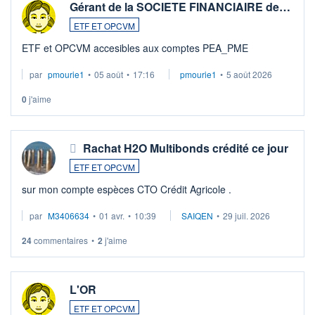
Gérant de la SOCIETE FINANCIAIRE de…
ETF ET OPCVM
ETF et OPCVM accesibles aux comptes PEA_PME
par
pmourie1
•
05 août
•
17:16
pmourie1
•
5 août 2026
0
j'aime
Rachat H2O Multibonds crédité ce jour
ETF ET OPCVM
sur mon compte espèces CTO Crédit Agricole .
par
M3406634
•
01 avr.
•
10:39
SAIQEN
•
29 juil. 2026
24
commentaires
•
2
j'aime
L'OR
ETF ET OPCVM