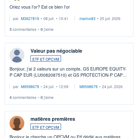
Oriez vous l'or? Est ce bien l'or
par
M3627819
•
08 juil.
•
10:41
marino83
•
25 juil. 2026
3
commentaires
•
0
j'aime
Valeur pas négociable
ETF ET OPCVM
Bonjour, j'ai 2 valeurs sur un compte, GS EUROPE EQUITY-
P CAP EUR (LU0082087510) et GS PROTECTION-P CAP
EUR (LU0546913194), que je souhaite vendre. Lorsque je
par
M9598679
•
24 juil.
•
12:09
M9598679
•
24 juil. 2026
veux procéder à la vente, on me signale ...
4
commentaires
•
0
j'aime
matières premières
ETF ET OPCVM
Bonjour je cherche un OPCVM ou Etf dédié aux matières