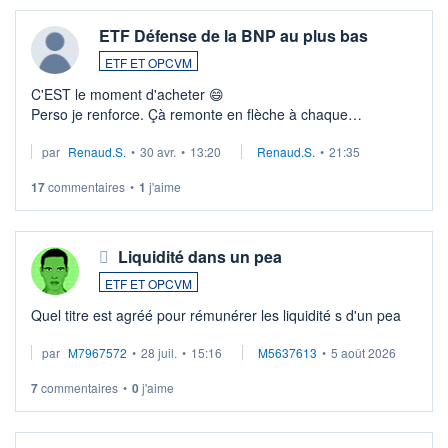
ETF Défense de la BNP au plus bas
ETF ET OPCVM
C'EST le moment d'acheter 😄​
Perso je renforce. Çà remonte en flèche à chaque
suspission d'accord dans.la guerre du moyen-orient.
par
Renaud.S.
•
30 avr.
•
13:20
Renaud.S.
•
21:35
Investissement long terme tip top pour sa retraite.
LU3 ...
17
commentaires
•
1
j'aime
Liquidité dans un pea
ETF ET OPCVM
Quel titre est agréé pour rémunérer les liquidité s d'un pea
par
M7967572
•
28 juil.
•
15:16
M5637613
•
5 août 2026
7
commentaires
•
0
j'aime