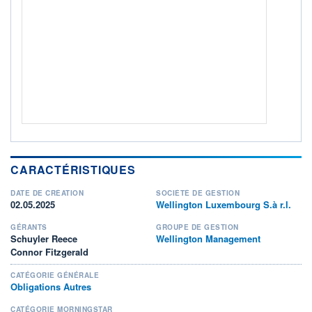
ACTIF NET (EUR)
1 263M / 31.07.26
NOTATION MORNINGSTAR ⁽¹⁾
RISQUE DU FONDS (SRI)
2
/7
+ PORTEFEUILLE
+ LISTE
CARACTÉRISTIQUES
DATE DE CRÉATION
SOCIÉTÉ DE GESTION
02.05.2025
Wellington Luxembourg S.à r.l.
GÉRANTS
GROUPE DE GESTION
Schuyler Reece
Wellington Management
Connor Fitzgerald
CATÉGORIE GÉNÉRALE
Obligations Autres
CATÉGORIE MORNINGSTAR