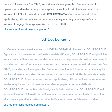
ont été retranscrites "en l'état", sans déclaration ni garantie d'aucune sorte. Les
opinions ou estimations qui y sont exprimées sont celles de leurs auteurs et ne
sauraient refléter le point de vue de BOURSORAMA. Sous réserves des lois
applicables, ni l'information contenue, ni les analyses qui y sont exprimées ne
sauraient engager la responsabilité BOURSORAMA.
Lire les mentions légales complètes
Voir tous les forums
(1)
Cette analyse a été élaborée par MORNINGSTAR et diffusée par BOURSORAMA .
Agissant exclusivement en qualité de canal de diffusion, BOURSORAMA n'a participé
en aucune manière à son élaboration ni exercé aucun pouvoir discrétionnaire quant à
sa sélection. Les informations contenues dans cette analyse ont été retranscrites "en
l'état", sans déclaration ni garantie d'aucune sorte. Les opinions ou estimations qui y
sont exprimées sont celles de ses auteurs et ne sauraient refléter le point de vue de
BOURSORAMA. Sous réserves des lois applicables, ni l'information contenue, ni les
analyses qui y sont exprimées ne sauraient engager la responsabilité de
BOURSORAMA. Le contenu de l'analyse mis à disposition par BOURSORAMA est
fourni uniquement à titre d'information et n'a pas de valeur contractuelle. Il constitue
ainsi une simple aide à la décision dont l'utilisateur conserve l'absolue maîtrise.
Lire les mentions légales complètes