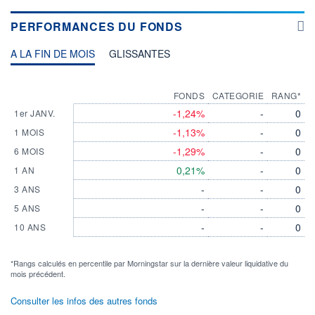
PERFORMANCES DU FONDS
A LA FIN DE MOIS
GLISSANTES
FONDS
CATEGORIE
RANG*
-1,24%
-
0
1er JANV.
-1,13%
-
0
1 MOIS
-1,29%
-
0
6 MOIS
0,21%
-
0
1 AN
-
-
0
3 ANS
-
-
0
5 ANS
-
-
0
10 ANS
*Rangs calculés en percentile par Morningstar sur la dernière valeur liquidative du
mois précédent.
Consulter les infos des autres fonds