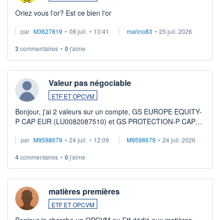
Oriez vous l'or? Est ce bien l'or
par
M3627819
•
08 juil.
•
10:41
marino83
•
25 juil. 2026
3
commentaires
•
0
j'aime
Valeur pas négociable
ETF ET OPCVM
Bonjour, j'ai 2 valeurs sur un compte, GS EUROPE EQUITY-
P CAP EUR (LU0082087510) et GS PROTECTION-P CAP
EUR (LU0546913194), que je souhaite vendre. Lorsque je
par
M9598679
•
24 juil.
•
12:09
M9598679
•
24 juil. 2026
veux procéder à la vente, on me signale ...
4
commentaires
•
0
j'aime
matières premières
ETF ET OPCVM
Bonjour je cherche un OPCVM ou Etf dédié aux matières