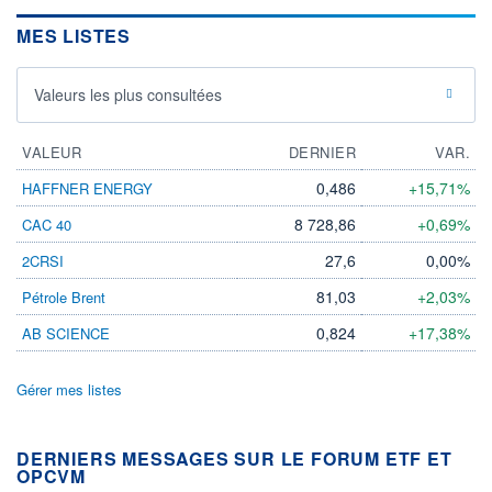
MES LISTES
Valeurs les plus consultées
VALEUR
DERNIER
VAR.
0,486
+15,71%
HAFFNER ENERGY
8 728,86
+0,69%
CAC 40
27,6
0,00%
2CRSI
81,03
+2,03%
Pétrole Brent
0,824
+17,38%
AB SCIENCE
Gérer mes listes
DERNIERS MESSAGES SUR LE FORUM ETF ET
OPCVM