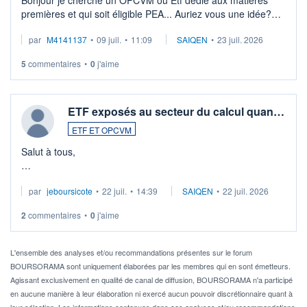
premières et qui soit éligible PEA... Auriez vous une idée?
Merci de vos conseils
par
M4141137
•
09 juil.
•
11:09
SAIQEN
•
23 juil. 2026
5
commentaires
•
0
j'aime
ETF exposés au secteur du calcul quan…
ETF ET OPCVM
Salut à tous,
Je cherche à investir sur le secteur du calcul quantique, mais
par
jeboursicote
•
22 juil.
•
14:39
SAIQEN
•
22 juil. 2026
via un ETF plutôt que des actions individuelles.
2
commentaires
•
0
j'aime
Idéalement, je voudrais qu'il soit éligible au PEA.
Pour l' ...
L'ensemble des analyses et/ou recommandations présentes sur le forum
BOURSORAMA sont uniquement élaborées par les membres qui en sont émetteurs.
Agissant exclusivement en qualité de canal de diffusion, BOURSORAMA n'a participé
en aucune manière à leur élaboration ni exercé aucun pouvoir discrétionnaire quant à
leur sélection. Les informations contenues dans ces analyses et/ou recommandations