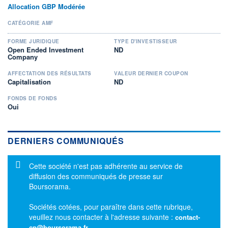
Allocation GBP Modérée
CATÉGORIE AMF
FORME JURIDIQUE
TYPE D'INVESTISSEUR
Open Ended Investment
ND
Company
AFFECTATION DES RÉSULTATS
VALEUR DERNIER COUPON
Capitalisation
ND
FONDS DE FONDS
Oui
DERNIERS COMMUNIQUÉS
Message d'information
Cette société n'est pas adhérente au service de
diffusion des communiqués de presse sur
Boursorama.
Sociétés cotées, pour paraître dans cette rubrique,
veuillez nous contacter à l'adresse suivante :
contact-
cp@boursorama.fr