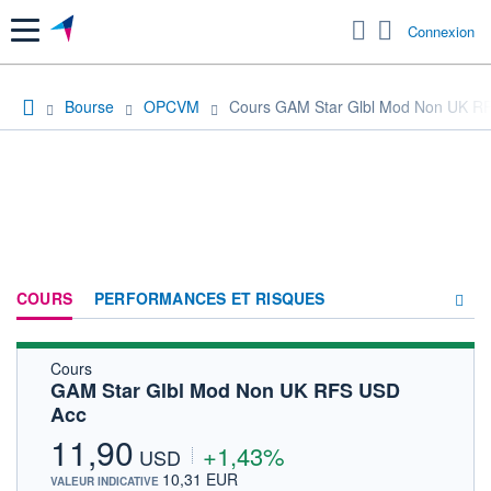
Menu
Connexion
Bourse
OPCVM
Cours GAM Star Glbl Mod Non UK R
COURS
PERFORMANCES ET RISQUES
Cours
COMPOSITION
GAM Star Glbl Mod Non UK RFS USD
Acc
ACTUALITÉS
11,90
+1,43%
FORUM
USD
10,31 EUR
VALEUR INDICATIVE
HISTORIQUE