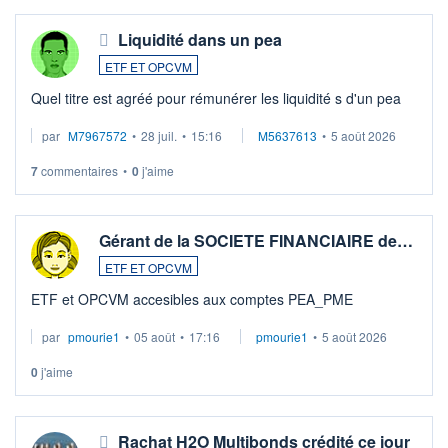
Liquidité dans un pea
ETF ET OPCVM
Quel titre est agréé pour rémunérer les liquidité s d'un pea
par
M7967572
•
28 juil.
•
15:16
M5637613
•
5 août 2026
7
commentaires
•
0
j'aime
Gérant de la SOCIETE FINANCIAIRE de…
ETF ET OPCVM
ETF et OPCVM accesibles aux comptes PEA_PME
par
pmourie1
•
05 août
•
17:16
pmourie1
•
5 août 2026
0
j'aime
Rachat H2O Multibonds crédité ce jour