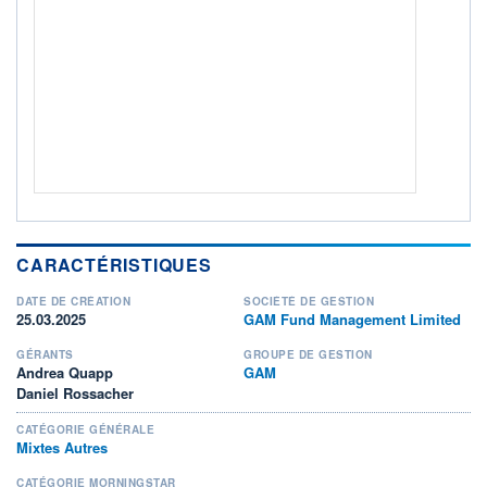
ACTIF NET (EUR)
65M / 31.07.26
NOTATION MORNINGSTAR ⁽¹⁾
RISQUE DU FONDS (SRI)
3
/7
+ PORTEFEUILLE
+ LISTE
CARACTÉRISTIQUES
DATE DE CRÉATION
SOCIÉTÉ DE GESTION
25.03.2025
GAM Fund Management Limited
GÉRANTS
GROUPE DE GESTION
Andrea Quapp
GAM
Daniel Rossacher
CATÉGORIE GÉNÉRALE
Mixtes Autres
CATÉGORIE MORNINGSTAR