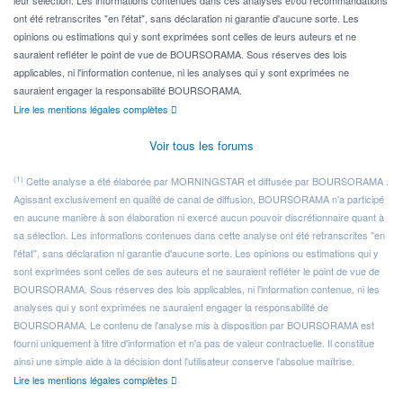
ont été retranscrites "en l'état", sans déclaration ni garantie d'aucune sorte. Les
opinions ou estimations qui y sont exprimées sont celles de leurs auteurs et ne
sauraient refléter le point de vue de BOURSORAMA. Sous réserves des lois
applicables, ni l'information contenue, ni les analyses qui y sont exprimées ne
sauraient engager la responsabilité BOURSORAMA.
Lire les mentions légales complètes
Voir tous les forums
(1)
Cette analyse a été élaborée par MORNINGSTAR et diffusée par BOURSORAMA .
Agissant exclusivement en qualité de canal de diffusion, BOURSORAMA n'a participé
en aucune manière à son élaboration ni exercé aucun pouvoir discrétionnaire quant à
sa sélection. Les informations contenues dans cette analyse ont été retranscrites "en
l'état", sans déclaration ni garantie d'aucune sorte. Les opinions ou estimations qui y
sont exprimées sont celles de ses auteurs et ne sauraient refléter le point de vue de
BOURSORAMA. Sous réserves des lois applicables, ni l'information contenue, ni les
analyses qui y sont exprimées ne sauraient engager la responsabilité de
BOURSORAMA. Le contenu de l'analyse mis à disposition par BOURSORAMA est
fourni uniquement à titre d'information et n'a pas de valeur contractuelle. Il constitue
ainsi une simple aide à la décision dont l'utilisateur conserve l'absolue maîtrise.
Lire les mentions légales complètes