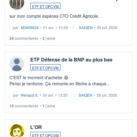
ETF ET OPCVM
sur mon compte espèces CTO Crédit Agricole .
par
M3406634
•
01 avr.
•
10:39
SAIQEN
•
29 juil. 2026
24
commentaires
•
2
j'aime
ETF Défense de la BNP au plus bas
ETF ET OPCVM
C'EST le moment d'acheter 😄​
Perso je renforce. Çà remonte en flèche à chaque
suspission d'accord dans.la guerre du moyen-orient.
par
Renaud.S.
•
30 avr.
•
13:20
SAIQEN
•
26 juil. 2026
Investissement long terme tip top pour sa retraite.
LU3 ...
15
commentaires
•
1
j'aime
L'OR
ETF ET OPCVM