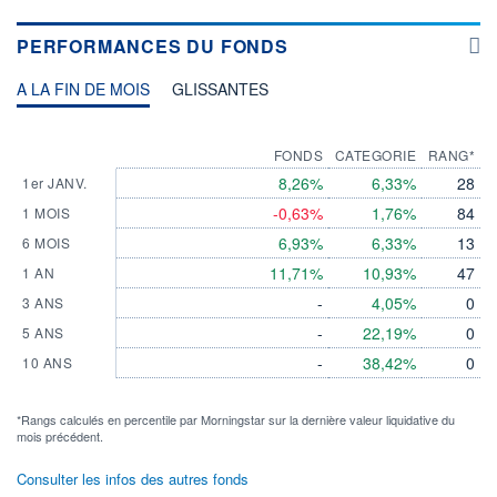
PERFORMANCES DU FONDS
A LA FIN DE MOIS
GLISSANTES
FONDS
CATEGORIE
RANG*
8,26%
6,33%
28
1er JANV.
-0,63%
1,76%
84
1 MOIS
6,93%
6,33%
13
6 MOIS
11,71%
10,93%
47
1 AN
-
4,05%
0
3 ANS
-
22,19%
0
5 ANS
-
38,42%
0
10 ANS
*Rangs calculés en percentile par Morningstar sur la dernière valeur liquidative du
mois précédent.
Consulter les infos des autres fonds