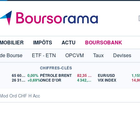
MOBILIER
IMPÔTS
ACTU
BOURSOBANK
 de Bourse
ETF - ETN
OPCVM
Taux
Devises
CHIFFRES-CLÉS
65 606,71
0,00%
PÉTROLE BRENT
82,35
$US
EUR/USD
26 319,45
+0,69%
ONCE D'OR
4 342,26
$US
VIX INDEX
14,9
 Mod Ord CHF H Acc