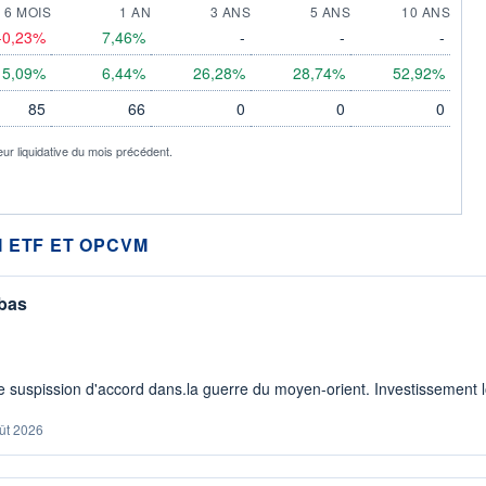
6 MOIS
1 AN
3 ANS
5 ANS
10 ANS
-0,23%
7,46%
-
-
-
5,09%
6,44%
26,28%
28,74%
52,92%
85
66
0
0
0
eur liquidative du mois précédent.
 ETF ET OPCVM
 bas
 suspission d'accord dans.la guerre du moyen-orient. Investissement lo
ût 2026