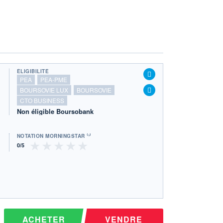
ÉLIGIBILITÉ
PEA
PEA-PME
BOURSOVIE LUX
BOURSOVIE
CTO BUSINESS
Non éligible Boursobank
NOTATION MORNINGSTAR ⁽¹⁾
ACHETER
VENDRE