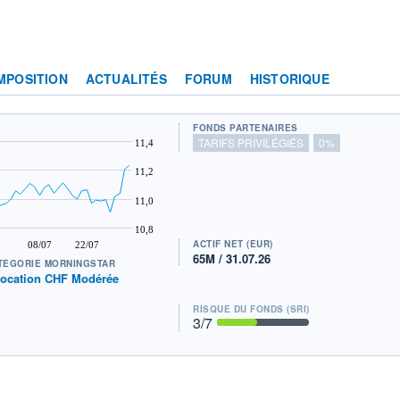
MPOSITION
ACTUALITÉS
FORUM
HISTORIQUE
FONDS PARTENAIRES
TARIFS PRIVILÉGIÉS
0%
11,4
11,2
11,0
10,8
ACTIF NET (EUR)
08/07
22/07
65M / 31.07.26
TÉGORIE MORNINGSTAR
location CHF Modérée
RISQUE DU FONDS (SRI)
3
/7