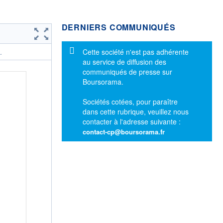
DERNIERS COMMUNIQUÉS
Message d'information
Cette société n'est pas adhérente
.
au service de diffusion des
communiqués de presse sur
Boursorama.
Sociétés cotées, pour paraître
dans cette rubrique, veuillez nous
contacter à l'adresse suivante :
contact-cp@boursorama.fr