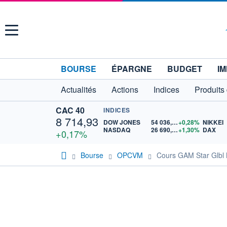
Menu
BOURSE
ÉPARGNE
BUDGET
IM
Actualités
Actions
Indices
Produits
CAC 40
INDICES
8 714,93
DOW JONES
54 036,93
+0,28%
NIKKEI
NASDAQ
26 690,62
+1,30%
DAX
+0,17%
Bourse
OPCVM
Cours GAM Star Glbl