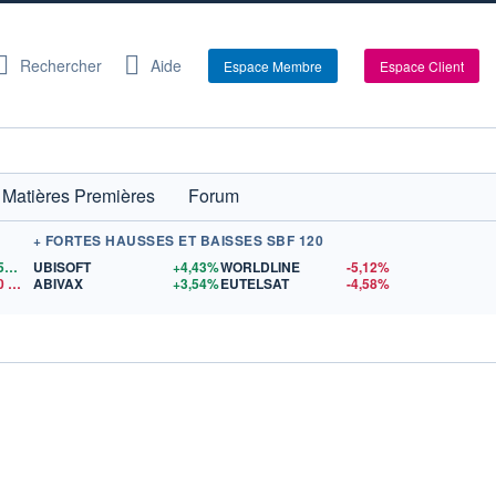
Rechercher
Aide
Espace Membre
Espace Client
Matières Premières
Forum
+ FORTES HAUSSES ET BAISSES SBF 120
1,1559
$US
UBISOFT
+4,43%
WORLDLINE
-5,12%
0
$US
ABIVAX
+3,54%
EUTELSAT
-4,58%