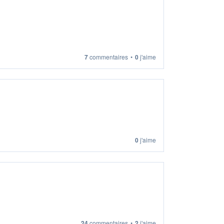
7
commentaires
•
0
j'aime
0
j'aime
24
commentaires
•
2
j'aime