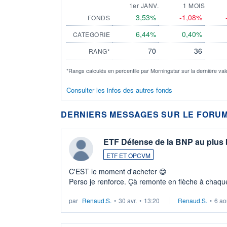
1er JANV.
1 MOIS
3,53%
-1,08%
FONDS
6,44%
0,40%
CATEGORIE
70
36
RANG*
*Rangs calculés en percentile par Morningstar sur la dernière val
Consulter les infos des autres fonds
DERNIERS MESSAGES SUR LE FORUM
ETF Défense de la BNP au plus
ETF ET OPCVM
C'EST le moment d'acheter 😄​
Perso je renforce. Çà remonte en flèche à chaque
LU3 ...
par
Renaud.S.
•
30 avr.
•
13:20
Renaud.S.
•
6 ao