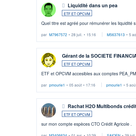
Liquidité dans un pea
ETF ET OPCVM
Quel titre est agréé pour rémunérer les liquidité 
par
M7967572
•
28 juil.
•
15:16
M5637613
•
5 a
Gérant de la SOCIETE FINANC
ETF ET OPCVM
ETF et OPCVM accesibles aux comptes PEA_P
par
pmourie1
•
05 août
•
17:16
pmourie1
•
5 aoû
Rachat H2O Multibonds crédit
ETF ET OPCVM
sur mon compte espèces CTO Crédit Agricole .
par
M3406634
•
01 avr.
•
10:39
SAIQEN
•
29 juil