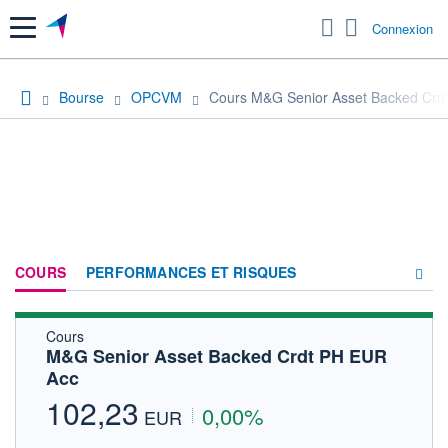
Menu
Connexion
Bourse
OPCVM
Cours M&G Senior Asset Backed Crd
COURS
PERFORMANCES ET RISQUES
Cours
COMPOSITION
M&G Senior Asset Backed Crdt PH EUR
Acc
ACTUALITÉS
102,23
0,00%
FORUM
EUR
HISTORIQUE