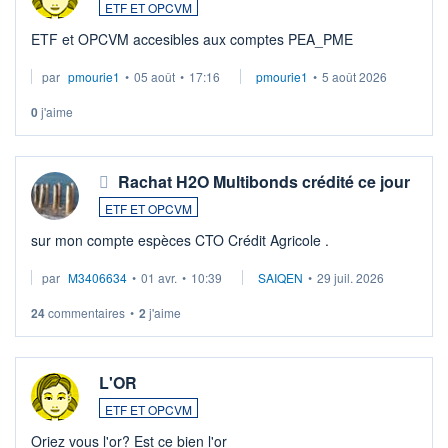
ETF ET OPCVM
ETF et OPCVM accesibles aux comptes PEA_PME
par
pmourie1
•
05 août
•
17:16
pmourie1
•
5 août 2026
0
j'aime
Rachat H2O Multibonds crédité ce jour
ETF ET OPCVM
sur mon compte espèces CTO Crédit Agricole .
par
M3406634
•
01 avr.
•
10:39
SAIQEN
•
29 juil. 2026
24
commentaires
•
2
j'aime
L'OR
ETF ET OPCVM
Oriez vous l'or? Est ce bien l'or