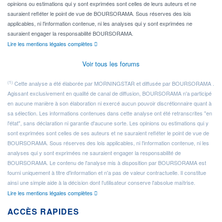
opinions ou estimations qui y sont exprimées sont celles de leurs auteurs et ne
sauraient refléter le point de vue de BOURSORAMA. Sous réserves des lois
applicables, ni l'information contenue, ni les analyses qui y sont exprimées ne
sauraient engager la responsabilité BOURSORAMA.
Lire les mentions légales complètes
Voir tous les forums
(1)
Cette analyse a été élaborée par MORNINGSTAR et diffusée par BOURSORAMA .
Agissant exclusivement en qualité de canal de diffusion, BOURSORAMA n'a participé
en aucune manière à son élaboration ni exercé aucun pouvoir discrétionnaire quant à
sa sélection. Les informations contenues dans cette analyse ont été retranscrites "en
l'état", sans déclaration ni garantie d'aucune sorte. Les opinions ou estimations qui y
sont exprimées sont celles de ses auteurs et ne sauraient refléter le point de vue de
BOURSORAMA. Sous réserves des lois applicables, ni l'information contenue, ni les
analyses qui y sont exprimées ne sauraient engager la responsabilité de
BOURSORAMA. Le contenu de l'analyse mis à disposition par BOURSORAMA est
fourni uniquement à titre d'information et n'a pas de valeur contractuelle. Il constitue
ainsi une simple aide à la décision dont l'utilisateur conserve l'absolue maîtrise.
Lire les mentions légales complètes
ACCÈS RAPIDES