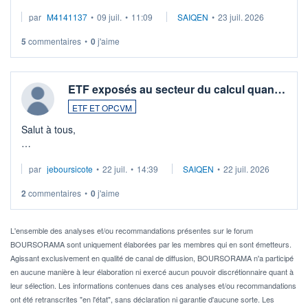
Merci de vos conseils
par
M4141137
•
09 juil.
•
11:09
SAIQEN
•
23 juil. 2026
5
commentaires
•
0
j'aime
ETF exposés au secteur du calcul quan…
ETF ET OPCVM
Salut à tous,
Je cherche à investir sur le secteur du calcul quantique, mais
par
jeboursicote
•
22 juil.
•
14:39
SAIQEN
•
22 juil. 2026
via un ETF plutôt que des actions individuelles.
2
commentaires
•
0
j'aime
Idéalement, je voudrais qu'il soit éligible au PEA.
Pour l' ...
L'ensemble des analyses et/ou recommandations présentes sur le forum
BOURSORAMA sont uniquement élaborées par les membres qui en sont émetteurs.
Agissant exclusivement en qualité de canal de diffusion, BOURSORAMA n'a participé
en aucune manière à leur élaboration ni exercé aucun pouvoir discrétionnaire quant à
leur sélection. Les informations contenues dans ces analyses et/ou recommandations
ont été retranscrites "en l'état", sans déclaration ni garantie d'aucune sorte. Les