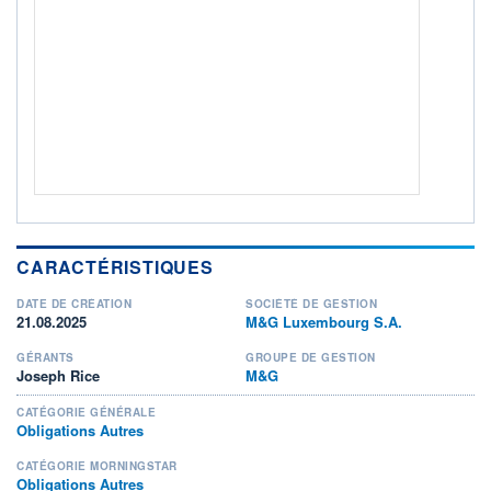
ACTIF NET (EUR)
1 401M / 31.07.26
NOTATION MORNINGSTAR ⁽¹⁾
RISQUE DU FONDS (SRI)
2
/7
+ PORTEFEUILLE
+ LISTE
CARACTÉRISTIQUES
DATE DE CRÉATION
SOCIÉTÉ DE GESTION
21.08.2025
M&G Luxembourg S.A.
GÉRANTS
GROUPE DE GESTION
Joseph Rice
M&G
CATÉGORIE GÉNÉRALE
Obligations Autres
CATÉGORIE MORNINGSTAR
Obligations Autres