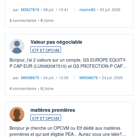
par
M3627819
•
08 juil.
•
10:41
marino83
•
25 juil. 2026
3
commentaires
•
0
j'aime
Valeur pas négociable
ETF ET OPCVM
Bonjour, j'ai 2 valeurs sur un compte, GS EUROPE EQUITY-
P CAP EUR (LU0082087510) et GS PROTECTION-P CAP
EUR (LU0546913194), que je souhaite vendre. Lorsque je
par
M9598679
•
24 juil.
•
12:09
M9598679
•
24 juil. 2026
veux procéder à la vente, on me signale ...
4
commentaires
•
0
j'aime
matières premières
ETF ET OPCVM
Bonjour je cherche un OPCVM ou Etf dédié aux matières
premières et qui soit éligible PEA... Auriez vous une idée?