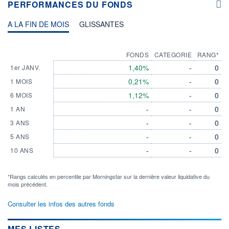
PERFORMANCES DU FONDS
A LA FIN DE MOIS
GLISSANTES
FONDS
CATEGORIE
RANG*
1,40%
-
0
1er JANV.
0,21%
-
0
1 MOIS
1,12%
-
0
6 MOIS
-
-
0
1 AN
-
-
0
3 ANS
-
-
0
5 ANS
-
-
0
10 ANS
*Rangs calculés en percentile par Morningstar sur la dernière valeur liquidative du
mois précédent.
Consulter les infos des autres fonds
MES LISTES