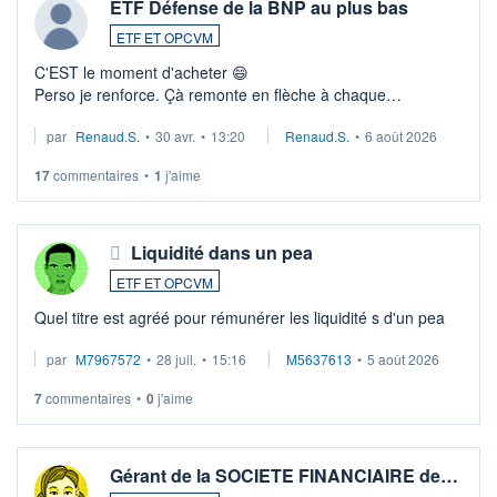
ETF Défense de la BNP au plus bas
ETF ET OPCVM
C'EST le moment d'acheter 😄​
Perso je renforce. Çà remonte en flèche à chaque
suspission d'accord dans.la guerre du moyen-orient.
par
Renaud.S.
•
30 avr.
•
13:20
Renaud.S.
•
6 août 2026
Investissement long terme tip top pour sa retraite.
LU3 ...
17
commentaires
•
1
j'aime
Liquidité dans un pea
ETF ET OPCVM
Quel titre est agréé pour rémunérer les liquidité s d'un pea
par
M7967572
•
28 juil.
•
15:16
M5637613
•
5 août 2026
7
commentaires
•
0
j'aime
Gérant de la SOCIETE FINANCIAIRE de…