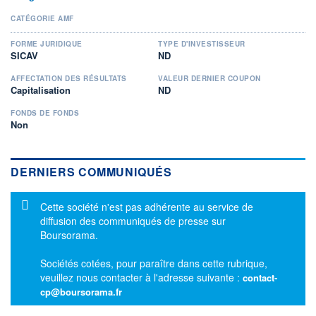
CATÉGORIE AMF
FORME JURIDIQUE
TYPE D'INVESTISSEUR
SICAV
ND
AFFECTATION DES RÉSULTATS
VALEUR DERNIER COUPON
Capitalisation
ND
FONDS DE FONDS
Non
DERNIERS COMMUNIQUÉS
Message d'information
Cette société n'est pas adhérente au service de
diffusion des communiqués de presse sur
Boursorama.
Sociétés cotées, pour paraître dans cette rubrique,
veuillez nous contacter à l'adresse suivante :
contact-
cp@boursorama.fr