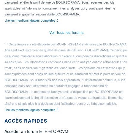
sauraient refléter le point de vue de BOURSORAMA. Sous réserves des lois
applicables, ni l'information contenue, ni les analyses qui y sont exprimées ne
sauraient engager la responsabilité BOURSORAMA.
Lire les mentions légales complètes
Voir tous les forums
(1)
Cette analyse a été élaborée par MORNINGSTAR et diffusée par BOURSORAMA .
Agissant exclusivement en qualité de canal de diffusion, BOURSORAMA n'a participé
en aucune manière à son élaboration ni exercé aucun pouvoir discrétionnaire quant à
sa sélection. Les informations contenues dans cette analyse ont été retranscrites "en
l'état", sans déclaration ni garantie d'aucune sorte. Les opinions ou estimations qui y
sont exprimées sont celles de ses auteurs et ne sauraient refléter le point de vue de
BOURSORAMA. Sous réserves des lois applicables, ni l'information contenue, ni les
analyses qui y sont exprimées ne sauraient engager la responsabilité de
BOURSORAMA. Le contenu de l'analyse mis à disposition par BOURSORAMA est
fourni uniquement à titre d'information et n'a pas de valeur contractuelle. Il constitue
ainsi une simple aide à la décision dont l'utilisateur conserve l'absolue maîtrise.
Lire les mentions légales complètes
ACCÈS RAPIDES
Accéder au forum ETF et OPCVM