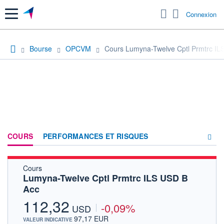
Menu
Connexion
Bourse
OPCVM
Cours Lumyna-Twelve Cptl Prmtrc IL
COURS
PERFORMANCES ET RISQUES
Cours
COMPOSITION
Lumyna-Twelve Cptl Prmtrc ILS USD B
Acc
ACTUALITÉS
112,32
-0,09%
FORUM
USD
97,17 EUR
VALEUR INDICATIVE
HISTORIQUE