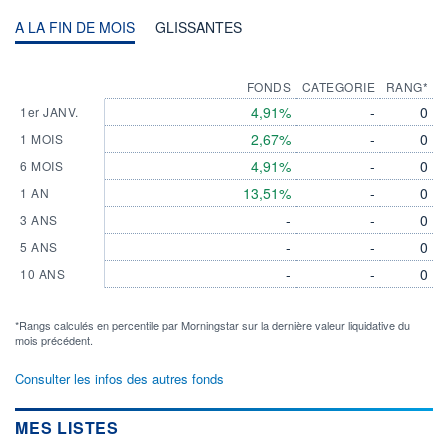
A LA FIN DE MOIS
GLISSANTES
FONDS
CATEGORIE
RANG*
4,91%
-
0
1er JANV.
2,67%
-
0
1 MOIS
4,91%
-
0
6 MOIS
13,51%
-
0
1 AN
-
-
0
3 ANS
-
-
0
5 ANS
-
-
0
10 ANS
*Rangs calculés en percentile par Morningstar sur la dernière valeur liquidative du
mois précédent.
Consulter les infos des autres fonds
MES LISTES