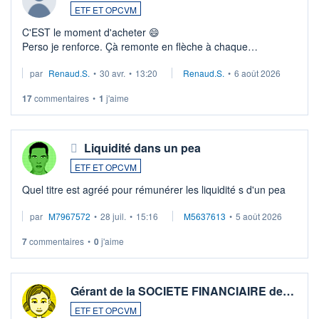
ETF ET OPCVM
C'EST le moment d'acheter 😄​
Perso je renforce. Çà remonte en flèche à chaque
suspission d'accord dans.la guerre du moyen-orient.
par
Renaud.S.
•
30 avr.
•
13:20
Renaud.S.
•
6 août 2026
Investissement long terme tip top pour sa retraite.
LU3 ...
17
commentaires
•
1
j'aime
Liquidité dans un pea
ETF ET OPCVM
Quel titre est agréé pour rémunérer les liquidité s d'un pea
par
M7967572
•
28 juil.
•
15:16
M5637613
•
5 août 2026
7
commentaires
•
0
j'aime
Gérant de la SOCIETE FINANCIAIRE de…
ETF ET OPCVM