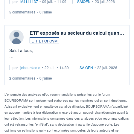
par
M4141137
•
09 juil.
•
11:09
SAIQEN
•
23 juil. 2026
5
commentaires
•
0
j'aime
ETF exposés au secteur du calcul quan…
ETF ET OPCVM
Salut à tous,
Je cherche à investir sur le secteur du calcul quantique, mais
par
jeboursicote
•
22 juil.
•
14:39
SAIQEN
•
22 juil. 2026
via un ETF plutôt que des actions individuelles.
2
commentaires
•
0
j'aime
Idéalement, je voudrais qu'il soit éligible au PEA.
Pour l' ...
L'ensemble des analyses et/ou recommandations présentes sur le forum
BOURSORAMA sont uniquement élaborées par les membres qui en sont émetteurs.
Agissant exclusivement en qualité de canal de diffusion, BOURSORAMA n'a participé
en aucune manière à leur élaboration ni exercé aucun pouvoir discrétionnaire quant à
leur sélection. Les informations contenues dans ces analyses et/ou recommandations
ont été retranscrites "en l'état", sans déclaration ni garantie d'aucune sorte. Les
opinions ou estimations qui y sont exprimées sont celles de leurs auteurs et ne