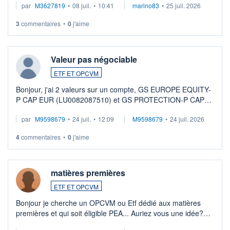
par
M3627819
•
08 juil.
•
10:41
marino83
•
25 juil. 2026
3
commentaires
•
0
j'aime
Valeur pas négociable
ETF ET OPCVM
Bonjour, j'ai 2 valeurs sur un compte, GS EUROPE EQUITY-
P CAP EUR (LU0082087510) et GS PROTECTION-P CAP
EUR (LU0546913194), que je souhaite vendre. Lorsque je
par
M9598679
•
24 juil.
•
12:09
M9598679
•
24 juil. 2026
veux procéder à la vente, on me signale ...
4
commentaires
•
0
j'aime
matières premières
ETF ET OPCVM
Bonjour je cherche un OPCVM ou Etf dédié aux matières
premières et qui soit éligible PEA... Auriez vous une idée?
Merci de vos conseils