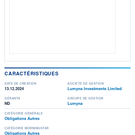
ACTIF NET (EUR)
88M / 30.06.26
NOTATION MORNINGSTAR ⁽¹⁾
RISQUE DU FONDS (SRI)
3
/7
+ PORTEFEUILLE
+ LISTE
CARACTÉRISTIQUES
DATE DE CRÉATION
SOCIÉTÉ DE GESTION
13.12.2024
Lumyna Investments Limited
GÉRANTS
GROUPE DE GESTION
ND
Lumyna
CATÉGORIE GÉNÉRALE
Obligations Autres
CATÉGORIE MORNINGSTAR
Obligations Autres