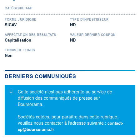
CATÉGORIE AMF
FORME JURIDIQUE
TYPE D'INVESTISSEUR
SICAV
ND
AFFECTATION DES RÉSULTATS
VALEUR DERNIER COUPON
Capitalisation
ND
FONDS DE FONDS
Non
DERNIERS COMMUNIQUÉS
Message d'information
Cette société n'est pas adhérente au service de
diffusion des communiqués de presse sur
Boursorama.
Sociétés cotées, pour paraître dans cette rubrique,
veuillez nous contacter à l'adresse suivante :
contact-
cp@boursorama.fr