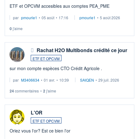
ETF et OPCVM accesibles aux comptes PEA_PME
par
pmourie1
•
05 août
•
17:16
pmourie1
•
5 août 2026
0
j'aime
Rachat H2O Multibonds crédité ce jour
ETF ET OPCVM
sur mon compte espèces CTO Crédit Agricole .
par
M3406634
•
01 avr.
•
10:39
SAIQEN
•
29 juil. 2026
24
commentaires
•
2
j'aime
L'OR
ETF ET OPCVM
Oriez vous l'or? Est ce bien l'or