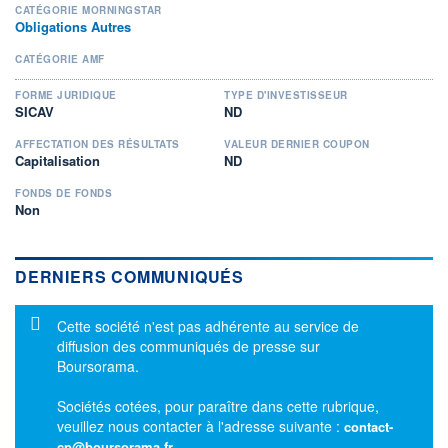
CATÉGORIE MORNINGSTAR
Obligations Autres
CATÉGORIE AMF
FORME JURIDIQUE
TYPE D'INVESTISSEUR
SICAV
ND
AFFECTATION DES RÉSULTATS
VALEUR DERNIER COUPON
Capitalisation
ND
FONDS DE FONDS
Non
DERNIERS COMMUNIQUÉS
Message d'information
Cette société n'est pas adhérente au service de
diffusion des communiqués de presse sur
Boursorama.
Sociétés cotées, pour paraître dans cette rubrique,
veuillez nous contacter à l'adresse suivante :
contact-
cp@boursorama.fr