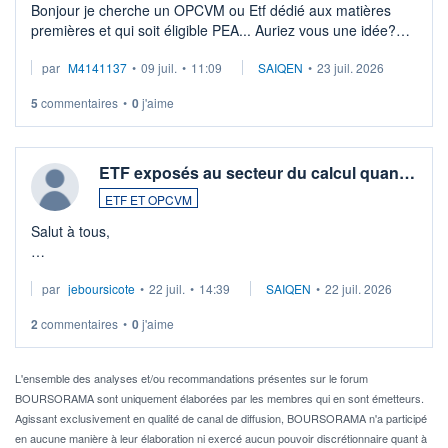
Bonjour je cherche un OPCVM ou Etf dédié aux matières
premières et qui soit éligible PEA... Auriez vous une idée?
Merci de vos conseils
par
M4141137
•
09 juil.
•
11:09
SAIQEN
•
23 juil. 2026
5
commentaires
•
0
j'aime
ETF exposés au secteur du calcul quan…
ETF ET OPCVM
Salut à tous,
Je cherche à investir sur le secteur du calcul quantique, mais
par
jeboursicote
•
22 juil.
•
14:39
SAIQEN
•
22 juil. 2026
via un ETF plutôt que des actions individuelles.
2
commentaires
•
0
j'aime
Idéalement, je voudrais qu'il soit éligible au PEA.
Pour l' ...
L'ensemble des analyses et/ou recommandations présentes sur le forum
BOURSORAMA sont uniquement élaborées par les membres qui en sont émetteurs.
Agissant exclusivement en qualité de canal de diffusion, BOURSORAMA n'a participé
en aucune manière à leur élaboration ni exercé aucun pouvoir discrétionnaire quant à