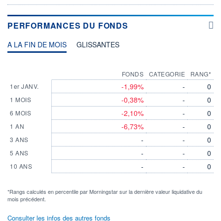
PERFORMANCES DU FONDS
A LA FIN DE MOIS
GLISSANTES
FONDS
CATEGORIE
RANG*
-1,99%
-
0
1er JANV.
-0,38%
-
0
1 MOIS
-2,10%
-
0
6 MOIS
-6,73%
-
0
1 AN
-
-
0
3 ANS
-
-
0
5 ANS
-
-
0
10 ANS
*Rangs calculés en percentile par Morningstar sur la dernière valeur liquidative du
mois précédent.
Consulter les infos des autres fonds