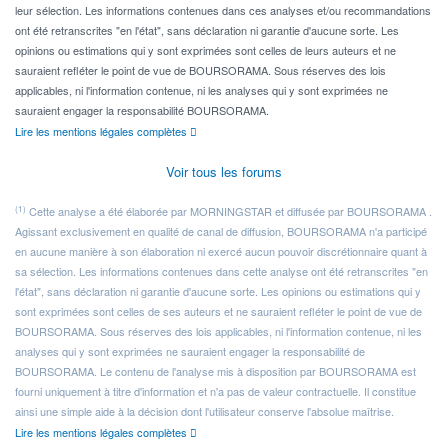
leur sélection. Les informations contenues dans ces analyses et/ou recommandations
ont été retranscrites "en l'état", sans déclaration ni garantie d'aucune sorte. Les
opinions ou estimations qui y sont exprimées sont celles de leurs auteurs et ne
sauraient refléter le point de vue de BOURSORAMA. Sous réserves des lois
applicables, ni l'information contenue, ni les analyses qui y sont exprimées ne
sauraient engager la responsabilité BOURSORAMA.
Lire les mentions légales complètes
Voir tous les forums
(1)
Cette analyse a été élaborée par MORNINGSTAR et diffusée par BOURSORAMA .
Agissant exclusivement en qualité de canal de diffusion, BOURSORAMA n'a participé
en aucune manière à son élaboration ni exercé aucun pouvoir discrétionnaire quant à
sa sélection. Les informations contenues dans cette analyse ont été retranscrites "en
l'état", sans déclaration ni garantie d'aucune sorte. Les opinions ou estimations qui y
sont exprimées sont celles de ses auteurs et ne sauraient refléter le point de vue de
BOURSORAMA. Sous réserves des lois applicables, ni l'information contenue, ni les
analyses qui y sont exprimées ne sauraient engager la responsabilité de
BOURSORAMA. Le contenu de l'analyse mis à disposition par BOURSORAMA est
fourni uniquement à titre d'information et n'a pas de valeur contractuelle. Il constitue
ainsi une simple aide à la décision dont l'utilisateur conserve l'absolue maîtrise.
Lire les mentions légales complètes