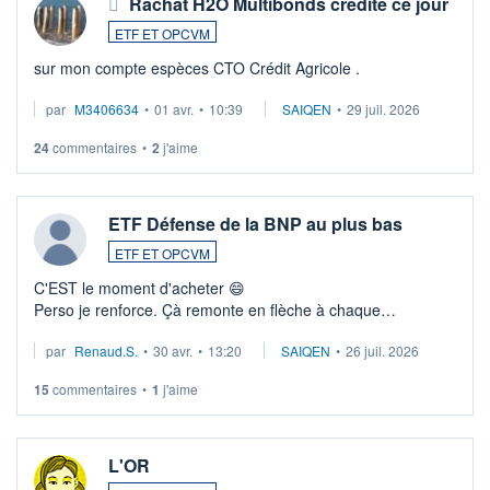
Rachat H2O Multibonds crédité ce jour
ETF ET OPCVM
sur mon compte espèces CTO Crédit Agricole .
par
M3406634
•
01 avr.
•
10:39
SAIQEN
•
29 juil. 2026
24
commentaires
•
2
j'aime
ETF Défense de la BNP au plus bas
ETF ET OPCVM
C'EST le moment d'acheter 😄​
Perso je renforce. Çà remonte en flèche à chaque
suspission d'accord dans.la guerre du moyen-orient.
par
Renaud.S.
•
30 avr.
•
13:20
SAIQEN
•
26 juil. 2026
Investissement long terme tip top pour sa retraite.
LU3 ...
15
commentaires
•
1
j'aime
L'OR