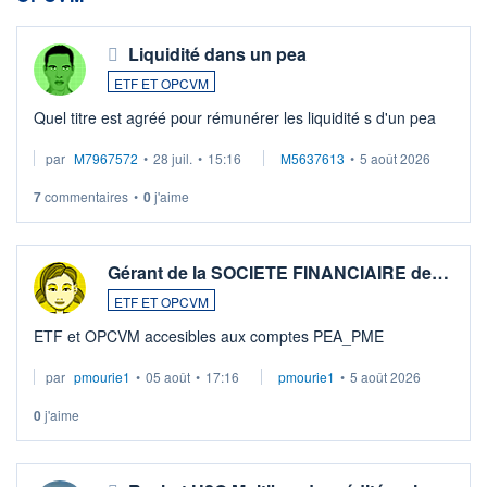
Liquidité dans un pea
ETF ET OPCVM
Quel titre est agréé pour rémunérer les liquidité s d'un pea
par
M7967572
•
28 juil.
•
15:16
M5637613
•
5 août 2026
7
commentaires
•
0
j'aime
Gérant de la SOCIETE FINANCIAIRE de…
ETF ET OPCVM
ETF et OPCVM accesibles aux comptes PEA_PME
par
pmourie1
•
05 août
•
17:16
pmourie1
•
5 août 2026
0
j'aime