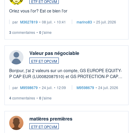
ETF ET OPCVM
Oriez vous l'or? Est ce bien l'or
par
M3627819
•
08 juil.
•
10:41
marino83
•
25 juil. 2026
3
commentaires
•
0
j'aime
Valeur pas négociable
ETF ET OPCVM
Bonjour, j'ai 2 valeurs sur un compte, GS EUROPE EQUITY-
P CAP EUR (LU0082087510) et GS PROTECTION-P CAP
EUR (LU0546913194), que je souhaite vendre. Lorsque je
par
M9598679
•
24 juil.
•
12:09
M9598679
•
24 juil. 2026
veux procéder à la vente, on me signale ...
4
commentaires
•
0
j'aime
matières premières
ETF ET OPCVM