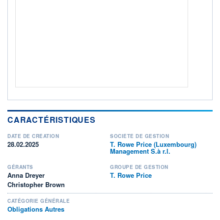
ACTIF NET (EUR)
69M / 31.07.26
NOTATION MORNINGSTAR ⁽¹⁾
RISQUE DU FONDS (SRI)
2
/7
+ PORTEFEUILLE
+ LISTE
CARACTÉRISTIQUES
DATE DE CRÉATION
SOCIÉTÉ DE GESTION
28.02.2025
T. Rowe Price (Luxembourg)
Management S.à r.l.
GÉRANTS
GROUPE DE GESTION
Anna Dreyer
T. Rowe Price
Christopher Brown
CATÉGORIE GÉNÉRALE
Obligations Autres