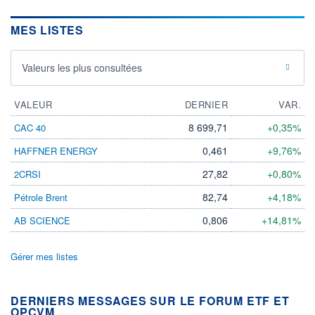
MES LISTES
Valeurs les plus consultées
VALEUR
DERNIER
VAR.
8 699,71
+0,35%
CAC 40
0,461
+9,76%
HAFFNER ENERGY
27,82
+0,80%
2CRSI
82,74
+4,18%
Pétrole Brent
0,806
+14,81%
AB SCIENCE
Gérer mes listes
DERNIERS MESSAGES SUR LE FORUM ETF ET
OPCVM