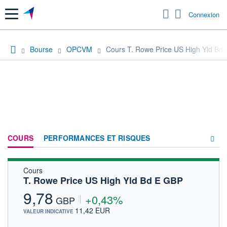
Menu
Connexion
Bourse
OPCVM
Cours T. Rowe Price US High Yld Bd
COURS
PERFORMANCES ET RISQUES
Cours
COMPOSITION
T. Rowe Price US High Yld Bd E GBP
ACTUALITÉS
9,78
+0,43%
GBP
FORUM
11,42 EUR
VALEUR INDICATIVE
HISTORIQUE