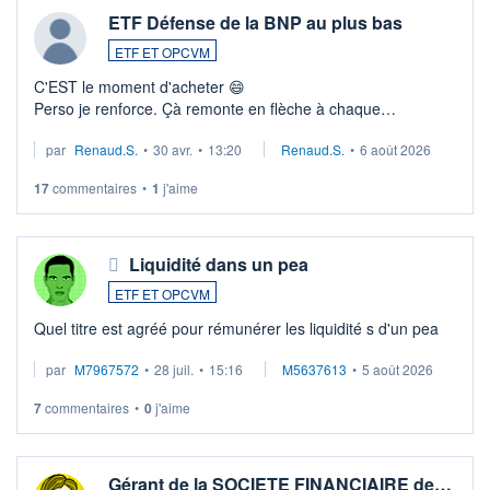
ETF Défense de la BNP au plus bas
ETF ET OPCVM
C'EST le moment d'acheter 😄​
Perso je renforce. Çà remonte en flèche à chaque
suspission d'accord dans.la guerre du moyen-orient.
par
Renaud.S.
•
30 avr.
•
13:20
Renaud.S.
•
6 août 2026
Investissement long terme tip top pour sa retraite.
LU3 ...
17
commentaires
•
1
j'aime
Liquidité dans un pea
ETF ET OPCVM
Quel titre est agréé pour rémunérer les liquidité s d'un pea
par
M7967572
•
28 juil.
•
15:16
M5637613
•
5 août 2026
7
commentaires
•
0
j'aime
Gérant de la SOCIETE FINANCIAIRE de…