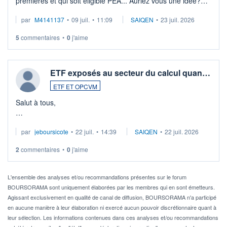
premières et qui soit éligible PEA... Auriez vous une idée?
Merci de vos conseils
par
M4141137
•
09 juil.
•
11:09
SAIQEN
•
23 juil. 2026
5
commentaires
•
0
j'aime
ETF exposés au secteur du calcul quan…
ETF ET OPCVM
Salut à tous,
Je cherche à investir sur le secteur du calcul quantique, mais
par
jeboursicote
•
22 juil.
•
14:39
SAIQEN
•
22 juil. 2026
via un ETF plutôt que des actions individuelles.
2
commentaires
•
0
j'aime
Idéalement, je voudrais qu'il soit éligible au PEA.
Pour l' ...
L'ensemble des analyses et/ou recommandations présentes sur le forum
BOURSORAMA sont uniquement élaborées par les membres qui en sont émetteurs.
Agissant exclusivement en qualité de canal de diffusion, BOURSORAMA n'a participé
en aucune manière à leur élaboration ni exercé aucun pouvoir discrétionnaire quant à
leur sélection. Les informations contenues dans ces analyses et/ou recommandations