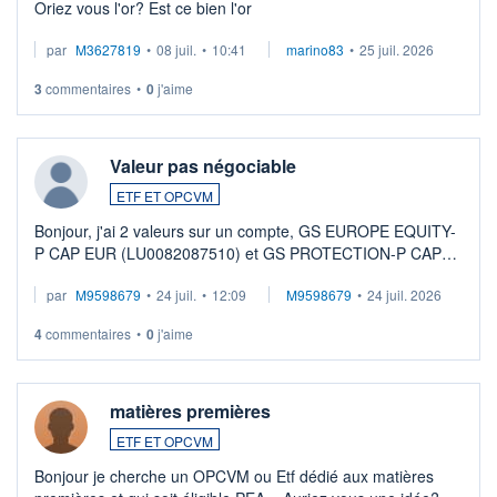
Oriez vous l'or? Est ce bien l'or
par
M3627819
•
08 juil.
•
10:41
marino83
•
25 juil. 2026
3
commentaires
•
0
j'aime
Valeur pas négociable
ETF ET OPCVM
Bonjour, j'ai 2 valeurs sur un compte, GS EUROPE EQUITY-
P CAP EUR (LU0082087510) et GS PROTECTION-P CAP
EUR (LU0546913194), que je souhaite vendre. Lorsque je
par
M9598679
•
24 juil.
•
12:09
M9598679
•
24 juil. 2026
veux procéder à la vente, on me signale ...
4
commentaires
•
0
j'aime
matières premières
ETF ET OPCVM
Bonjour je cherche un OPCVM ou Etf dédié aux matières