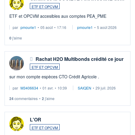
ETF ET OPCVM
ETF et OPCVM accesibles aux comptes PEA_PME
par
pmourie1
•
05 août
•
17:16
pmourie1
•
5 août 2026
0
j'aime
Rachat H2O Multibonds crédité ce jour
ETF ET OPCVM
sur mon compte espèces CTO Crédit Agricole .
par
M3406634
•
01 avr.
•
10:39
SAIQEN
•
29 juil. 2026
24
commentaires
•
2
j'aime
L'OR
ETF ET OPCVM