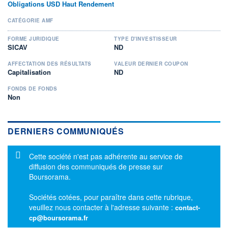
Obligations USD Haut Rendement
CATÉGORIE AMF
FORME JURIDIQUE
TYPE D'INVESTISSEUR
SICAV
ND
AFFECTATION DES RÉSULTATS
VALEUR DERNIER COUPON
Capitalisation
ND
FONDS DE FONDS
Non
DERNIERS COMMUNIQUÉS
Message d'information
Cette société n'est pas adhérente au service de
diffusion des communiqués de presse sur
Boursorama.
Sociétés cotées, pour paraître dans cette rubrique,
veuillez nous contacter à l'adresse suivante :
contact-
cp@boursorama.fr