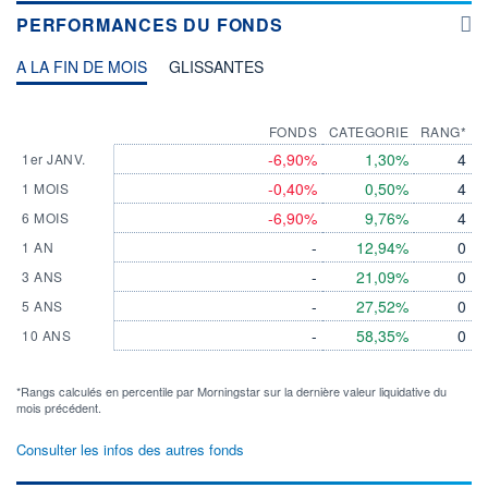
PERFORMANCES DU FONDS
A LA FIN DE MOIS
GLISSANTES
FONDS
CATEGORIE
RANG*
-6,90%
1,30%
4
1er JANV.
-0,40%
0,50%
4
1 MOIS
-6,90%
9,76%
4
6 MOIS
-
12,94%
0
1 AN
-
21,09%
0
3 ANS
-
27,52%
0
5 ANS
-
58,35%
0
10 ANS
*Rangs calculés en percentile par Morningstar sur la dernière valeur liquidative du
mois précédent.
Consulter les infos des autres fonds