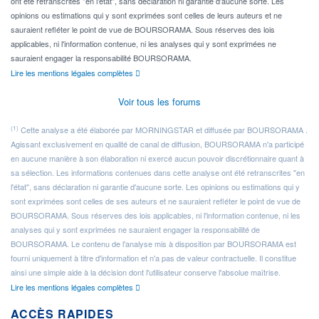
ont été retranscrites "en l'état", sans déclaration ni garantie d'aucune sorte. Les
opinions ou estimations qui y sont exprimées sont celles de leurs auteurs et ne
sauraient refléter le point de vue de BOURSORAMA. Sous réserves des lois
applicables, ni l'information contenue, ni les analyses qui y sont exprimées ne
sauraient engager la responsabilité BOURSORAMA.
Lire les mentions légales complètes
Voir tous les forums
(1)
Cette analyse a été élaborée par MORNINGSTAR et diffusée par BOURSORAMA .
Agissant exclusivement en qualité de canal de diffusion, BOURSORAMA n'a participé
en aucune manière à son élaboration ni exercé aucun pouvoir discrétionnaire quant à
sa sélection. Les informations contenues dans cette analyse ont été retranscrites "en
l'état", sans déclaration ni garantie d'aucune sorte. Les opinions ou estimations qui y
sont exprimées sont celles de ses auteurs et ne sauraient refléter le point de vue de
BOURSORAMA. Sous réserves des lois applicables, ni l'information contenue, ni les
analyses qui y sont exprimées ne sauraient engager la responsabilité de
BOURSORAMA. Le contenu de l'analyse mis à disposition par BOURSORAMA est
fourni uniquement à titre d'information et n'a pas de valeur contractuelle. Il constitue
ainsi une simple aide à la décision dont l'utilisateur conserve l'absolue maîtrise.
Lire les mentions légales complètes
ACCÈS RAPIDES