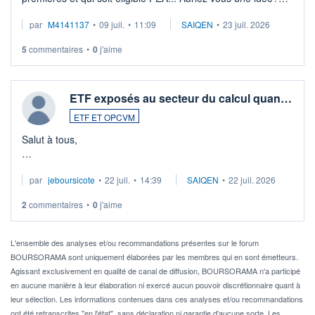
Merci de vos conseils
par
M4141137
•
09 juil.
•
11:09
SAIQEN
•
23 juil. 2026
5
commentaires
•
0
j'aime
ETF exposés au secteur du calcul quan…
ETF ET OPCVM
Salut à tous,
Je cherche à investir sur le secteur du calcul quantique, mais
par
jeboursicote
•
22 juil.
•
14:39
SAIQEN
•
22 juil. 2026
via un ETF plutôt que des actions individuelles.
2
commentaires
•
0
j'aime
Idéalement, je voudrais qu'il soit éligible au PEA.
Pour l' ...
L'ensemble des analyses et/ou recommandations présentes sur le forum
BOURSORAMA sont uniquement élaborées par les membres qui en sont émetteurs.
Agissant exclusivement en qualité de canal de diffusion, BOURSORAMA n'a participé
en aucune manière à leur élaboration ni exercé aucun pouvoir discrétionnaire quant à
leur sélection. Les informations contenues dans ces analyses et/ou recommandations
ont été retranscrites "en l'état", sans déclaration ni garantie d'aucune sorte. Les