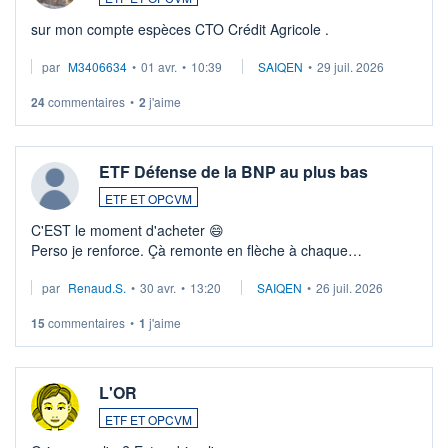
sur mon compte espèces CTO Crédit Agricole .
par
M3406634
•
01 avr.
•
10:39
SAIQEN
•
29 juil. 2026
24
commentaires
•
2
j'aime
ETF Défense de la BNP au plus bas
ETF ET OPCVM
C'EST le moment d'acheter 😄​
Perso je renforce. Çà remonte en flèche à chaque
suspission d'accord dans.la guerre du moyen-orient.
par
Renaud.S.
•
30 avr.
•
13:20
SAIQEN
•
26 juil. 2026
Investissement long terme tip top pour sa retraite.
LU3 ...
15
commentaires
•
1
j'aime
L'OR
ETF ET OPCVM