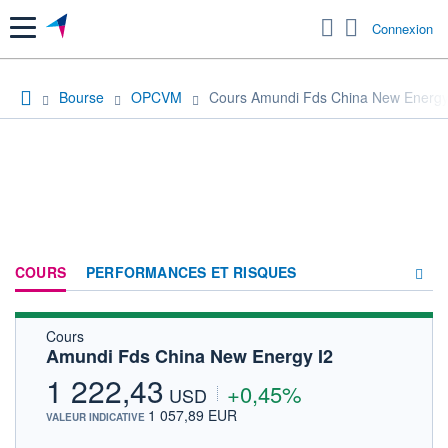
Menu
Connexion
Bourse
OPCVM
Cours Amundi Fds China New Energy
COURS
PERFORMANCES ET RISQUES
Cours
COMPOSITION
Amundi Fds China New Energy I2
ACTUALITÉS
1 222,43
+0,45%
USD
FORUM
1 057,89 EUR
VALEUR INDICATIVE
HISTORIQUE