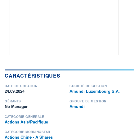
ACTIF NET (EUR)
8M / 31.07.26
NOTATION MORNINGSTAR ⁽¹⁾
RISQUE DU FONDS (SRI)
5
/7
+ PORTEFEUILLE
+ LISTE
CARACTÉRISTIQUES
DATE DE CRÉATION
SOCIÉTÉ DE GESTION
24.09.2024
Amundi Luxembourg S.A.
GÉRANTS
GROUPE DE GESTION
No Manager
Amundi
CATÉGORIE GÉNÉRALE
Actions Asie/Pacifique
CATÉGORIE MORNINGSTAR
Actions Chine - A Shares