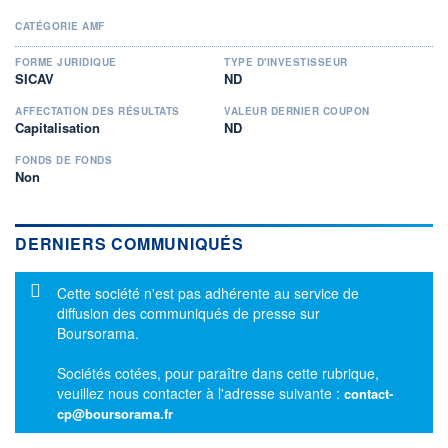
CATÉGORIE AMF
FORME JURIDIQUE
TYPE D'INVESTISSEUR
SICAV
ND
AFFECTATION DES RÉSULTATS
VALEUR DERNIER COUPON
Capitalisation
ND
FONDS DE FONDS
Non
DERNIERS COMMUNIQUÉS
Message d'information
Cette société n'est pas adhérente au service de
diffusion des communiqués de presse sur
Boursorama.
Sociétés cotées, pour paraître dans cette rubrique,
veuillez nous contacter à l'adresse suivante :
contact-
cp@boursorama.fr