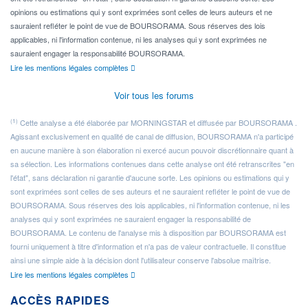
opinions ou estimations qui y sont exprimées sont celles de leurs auteurs et ne
sauraient refléter le point de vue de BOURSORAMA. Sous réserves des lois
applicables, ni l'information contenue, ni les analyses qui y sont exprimées ne
sauraient engager la responsabilité BOURSORAMA.
Lire les mentions légales complètes
Voir tous les forums
(1)
Cette analyse a été élaborée par MORNINGSTAR et diffusée par BOURSORAMA .
Agissant exclusivement en qualité de canal de diffusion, BOURSORAMA n'a participé
en aucune manière à son élaboration ni exercé aucun pouvoir discrétionnaire quant à
sa sélection. Les informations contenues dans cette analyse ont été retranscrites "en
l'état", sans déclaration ni garantie d'aucune sorte. Les opinions ou estimations qui y
sont exprimées sont celles de ses auteurs et ne sauraient refléter le point de vue de
BOURSORAMA. Sous réserves des lois applicables, ni l'information contenue, ni les
analyses qui y sont exprimées ne sauraient engager la responsabilité de
BOURSORAMA. Le contenu de l'analyse mis à disposition par BOURSORAMA est
fourni uniquement à titre d'information et n'a pas de valeur contractuelle. Il constitue
ainsi une simple aide à la décision dont l'utilisateur conserve l'absolue maîtrise.
Lire les mentions légales complètes
ACCÈS RAPIDES