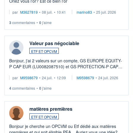
Oriez vous l'or? Est ce bien l'or
par
M3627819
•
08 juil.
•
10:41
marino83
•
25 juil. 2026
3
commentaires
•
0
j'aime
Valeur pas négociable
ETF ET OPCVM
Bonjour, j'ai 2 valeurs sur un compte, GS EUROPE EQUITY-
P CAP EUR (LU0082087510) et GS PROTECTION-P CAP
EUR (LU0546913194), que je souhaite vendre. Lorsque je
par
M9598679
•
24 juil.
•
12:09
M9598679
•
24 juil. 2026
veux procéder à la vente, on me signale ...
4
commentaires
•
0
j'aime
matières premières
ETF ET OPCVM
Bonjour je cherche un OPCVM ou Etf dédié aux matières
premières et qui soit éligible PEA... Auriez vous une idée?