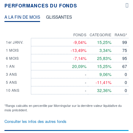
PERFORMANCES DU FONDS
A LA FIN DE MOIS
GLISSANTES
FONDS
CATEGORIE
RANG*
-9,04%
15,25%
99
1er JANV.
-13,49%
3,34%
75
1 MOIS
-7,14%
25,83%
95
6 MOIS
20,09%
15,25%
67
1 AN
-
9,06%
0
3 ANS
-
-11,41%
0
5 ANS
-
32,36%
0
10 ANS
*Rangs calculés en percentile par Morningstar sur la dernière valeur liquidative du
mois précédent.
Consulter les infos des autres fonds