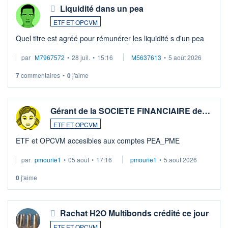
Liquidité dans un pea
ETF ET OPCVM
Quel titre est agréé pour rémunérer les liquidité s d'un pea
par
M7967572
•
28 juil.
•
15:16
M5637613
•
5 août 2026
7
commentaires
•
0
j'aime
Gérant de la SOCIETE FINANCIAIRE de…
ETF ET OPCVM
ETF et OPCVM accesibles aux comptes PEA_PME
par
pmourie1
•
05 août
•
17:16
pmourie1
•
5 août 2026
0
j'aime
Rachat H2O Multibonds crédité ce jour
ETF ET OPCVM