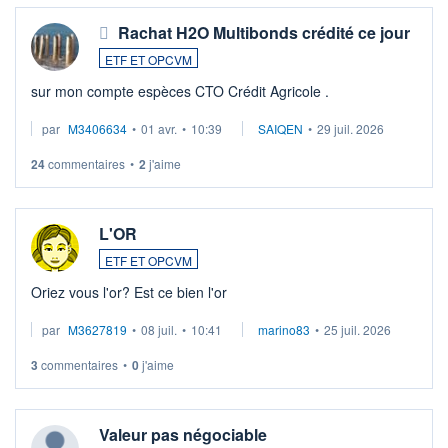
Rachat H2O Multibonds crédité ce jour
ETF ET OPCVM
sur mon compte espèces CTO Crédit Agricole .
par
M3406634
•
01 avr.
•
10:39
SAIQEN
•
29 juil. 2026
24
commentaires
•
2
j'aime
L'OR
ETF ET OPCVM
Oriez vous l'or? Est ce bien l'or
par
M3627819
•
08 juil.
•
10:41
marino83
•
25 juil. 2026
3
commentaires
•
0
j'aime
Valeur pas négociable