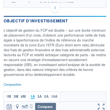
FR001400Q049 - BNP PARIBAS ASSET
MANAGEMENT Europe
OPCVM DERNIER COURS CONNU AU 06/08/2026
Consulter le prospectus / DIC
OBJECTIF D'INVESTISSEMENT
1 053
L'objectif de gestion du FCP est double :- sur une durée minimum
de placement d'un mois, d'obtenir une performance nette de frais
1 052
égale à laperformance de l'indice de référence du marché
monétaire de la zone Euro l'STR (Euro short-term rate),diminuée
1 051
des frais de gestion financière et des frais administratifs externes
1 050
facturés au FCP et relatifs àchaque catégorie de parts.- de mettre
19/07
28/07
en oeuvre une stratégie d'investissement socialement
responsable (ISR), en investissant selonl'analyse de la société de
CATÉGORIE MORNINGSTAR
gestion, dans des valeurs intégrant des critères de bonne
Monétaires EUR
gouvernance et/ou dedéveloppement durable.
FONDS PARTENAIRES
TARIFS PRIVILÉGIÉS
0%
Composition
ÉLIGIBILITÉ
1M
3M
6M
1A
3A
5A
10A
PEA
PEA-PME
BOURSOVIE LUX
BOURSOVIE
CTO BUSINESS
Compare
Non éligible Boursobank