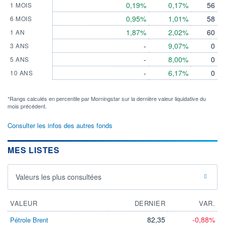
0,19%
0,17%
56
1 MOIS
0,95%
1,01%
58
6 MOIS
1,87%
2,02%
60
1 AN
-
9,07%
0
3 ANS
-
8,00%
0
5 ANS
-
6,17%
0
10 ANS
*Rangs calculés en percentile par Morningstar sur la dernière valeur liquidative du
mois précédent.
Consulter les infos des autres fonds
MES LISTES
Valeurs les plus consultées
VALEUR
DERNIER
VAR.
82,35
-0,88%
Pétrole Brent