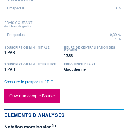
0 %
FRAIS COURANT
dont frais de gestion
0,39 %
1 %
SOUSCRIPTION MIN. INITIALE
HEURE DE CENTRALISATION DES
ORDRES
1 PART
13:00
SOUSCRIPTION MIN. ULTÉRIEURE
FRÉQUENCE DES VL
1 PART
Quotidienne
Consulter le prospectus / DIC
Ouvrir un compte Bourse
ÉLÉMENTS D'ANALYSES
(1)
Notation morningstar