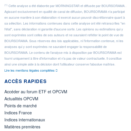
(1)
Cette analyse a été élaborée par MORNINGSTAR et diffusée par BOURSORAMA .
Agissant exclusivement en qualité de canal de diffusion, BOURSORAMA n'a participé
en aucune manière à son élaboration ni exercé aucun pouvoir discrétionnaire quant à
sa sélection. Les informations contenues dans cette analyse ont été retranscrites "en
l'état", sans déclaration ni garantie d'aucune sorte. Les opinions ou estimations qui y
sont exprimées sont celles de ses auteurs et ne sauraient refléter le point de vue de
BOURSORAMA. Sous réserves des lois applicables, ni l'information contenue, ni les
analyses qui y sont exprimées ne sauraient engager la responsabilité de
BOURSORAMA. Le contenu de l'analyse mis à disposition par BOURSORAMA est
fourni uniquement à titre d'information et n'a pas de valeur contractuelle. Il constitue
ainsi une simple aide à la décision dont l'utilisateur conserve l'absolue maîtrise.
Lire les mentions légales complètes
ACCÈS RAPIDES
Accéder au forum ETF et OPCVM
Actualités OPCVM
Points de marché
Indices France
Indices internationaux
Matières premières