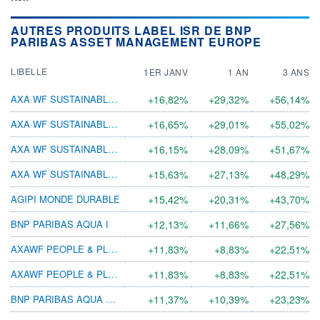
AUTRES PRODUITS LABEL ISR DE BNP
PARIBAS ASSET MANAGEMENT EUROPE
LIBELLE
1ER JANV
1 AN
3 ANS
AXA WF SUSTAINABLE EUROZONE EQ I CAP EUR
+16,82%
+29,32%
+56,14%
AXA WF SUSTAINABLE EUROZONE EQ F CAP EUR
+16,65%
+29,01%
+55,02%
AXA WF SUSTAINABLE EUROZONE EQ A CAP EUR
+16,15%
+28,09%
+51,67%
AXA WF SUSTAINABLE EUROZONE EQ E CAP EUR
+15,63%
+27,13%
+48,29%
AGIPI MONDE DURABLE
+15,42%
+20,31%
+43,70%
BNP PARIBAS AQUA I
+12,13%
+11,66%
+27,56%
AXAWF PEOPLE & PLANET EQ F CAP EUR
+11,83%
+8,83%
+22,51%
AXAWF PEOPLE & PLANET EQ F CAP USD
+11,83%
+8,83%
+22,51%
BNP PARIBAS AQUA CLASSIC
+11,37%
+10,39%
+23,23%