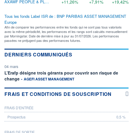
AXAWF PEOPLE & PLANET EQ A CAP USD
+11,26%
+7,91%
+19,42%
Tous les fonds Label ISR de : BNP PARIBAS ASSET MANAGEMENT
Europe
Afin de comparer les performances entre les fonds qui ne sont pas tous valorisés
avec la même périodicité, les performances et les rangs sont calculés mensuellement
par Morningstar. Date de dernière mise à jour au 31/07/2026. Les performances
passées ne préjugent pas des performances futures.
DERNIERS COMMUNIQUÉS
04 mars
L’Erafp désigne trois gérants pour couvrir son risque de
information fournie par
change
•
AGEFI ASSET MANAGEMENT
FRAIS ET CONDITIONS DE SOUSCRIPTION
FRAIS D'ENTRÉE
PROSPECTUS
0,5 %
FRAIS DE SORTIE