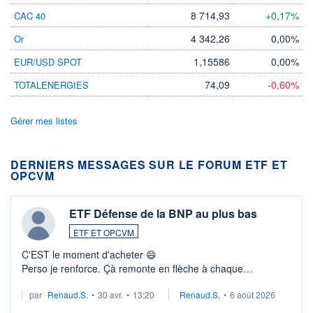
8 714,93
+0,17%
CAC 40
4 342,26
0,00%
Or
1,15586
0,00%
EUR/USD SPOT
74,09
-0,60%
TOTALENERGIES
Gérer mes listes
DERNIERS MESSAGES SUR LE FORUM ETF ET
OPCVM
ETF Défense de la BNP au plus bas
ETF ET OPCVM
C'EST le moment d'acheter 😄​
Perso je renforce. Çà remonte en flèche à chaque
suspission d'accord dans.la guerre du moyen-orient.
par
Renaud.S.
•
30 avr.
•
13:20
Renaud.S.
•
6 août 2026
Investissement long terme tip top pour sa retraite.
LU3 ...