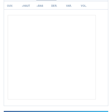
r
OUV.
ACTIF NET (EUR)
+HAUT
+BAS
DER.
VAR.
VOL.
28 421M / 31.07.26
NOTATION MORNINGSTAR ⁽¹⁾
RISQUE DU FONDS (SRI)
1
/7
ISR
Ce fonds détient le Label ISR (Investissement Social
+ PORTEFEUILLE
+ LISTE