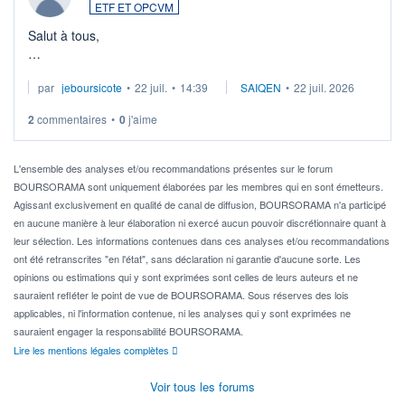
ETF ET OPCVM
Salut à tous,
Je cherche à investir sur le secteur du calcul quantique, mais
par
jeboursicote
•
22 juil.
•
14:39
SAIQEN
•
22 juil. 2026
via un ETF plutôt que des actions individuelles.
2
commentaires
•
0
j'aime
Idéalement, je voudrais qu'il soit éligible au PEA.
Pour l' ...
L'ensemble des analyses et/ou recommandations présentes sur le forum
BOURSORAMA sont uniquement élaborées par les membres qui en sont émetteurs.
Agissant exclusivement en qualité de canal de diffusion, BOURSORAMA n'a participé
en aucune manière à leur élaboration ni exercé aucun pouvoir discrétionnaire quant à
leur sélection. Les informations contenues dans ces analyses et/ou recommandations
ont été retranscrites "en l'état", sans déclaration ni garantie d'aucune sorte. Les
opinions ou estimations qui y sont exprimées sont celles de leurs auteurs et ne
sauraient refléter le point de vue de BOURSORAMA. Sous réserves des lois
applicables, ni l'information contenue, ni les analyses qui y sont exprimées ne
sauraient engager la responsabilité BOURSORAMA.
Lire les mentions légales complètes
Voir tous les forums