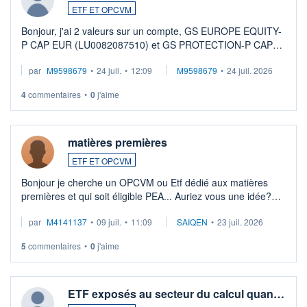
ETF ET OPCVM
Bonjour, j'ai 2 valeurs sur un compte, GS EUROPE EQUITY-
P CAP EUR (LU0082087510) et GS PROTECTION-P CAP
EUR (LU0546913194), que je souhaite vendre. Lorsque je
par
M9598679
•
24 juil.
•
12:09
M9598679
•
24 juil. 2026
veux procéder à la vente, on me signale ...
4
commentaires
•
0
j'aime
matières premières
ETF ET OPCVM
Bonjour je cherche un OPCVM ou Etf dédié aux matières
premières et qui soit éligible PEA... Auriez vous une idée?
Merci de vos conseils
par
M4141137
•
09 juil.
•
11:09
SAIQEN
•
23 juil. 2026
5
commentaires
•
0
j'aime
ETF exposés au secteur du calcul quan…