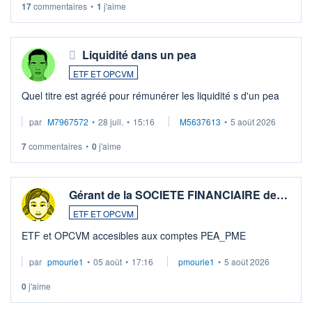
17
commentaires
•
1
j'aime
Liquidité dans un pea
ETF ET OPCVM
Quel titre est agréé pour rémunérer les liquidité s d'un pea
par
M7967572
•
28 juil.
•
15:16
M5637613
•
5 août 2026
7
commentaires
•
0
j'aime
Gérant de la SOCIETE FINANCIAIRE de…
ETF ET OPCVM
ETF et OPCVM accesibles aux comptes PEA_PME
par
pmourie1
•
05 août
•
17:16
pmourie1
•
5 août 2026
0
j'aime