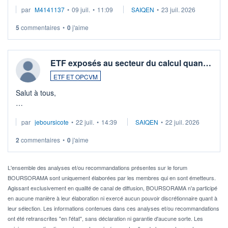
Merci de vos conseils
par
M4141137
•
09 juil.
•
11:09
SAIQEN
•
23 juil. 2026
5
commentaires
•
0
j'aime
ETF exposés au secteur du calcul quan…
ETF ET OPCVM
Salut à tous,
Je cherche à investir sur le secteur du calcul quantique, mais
par
jeboursicote
•
22 juil.
•
14:39
SAIQEN
•
22 juil. 2026
via un ETF plutôt que des actions individuelles.
2
commentaires
•
0
j'aime
Idéalement, je voudrais qu'il soit éligible au PEA.
Pour l' ...
L'ensemble des analyses et/ou recommandations présentes sur le forum
BOURSORAMA sont uniquement élaborées par les membres qui en sont émetteurs.
Agissant exclusivement en qualité de canal de diffusion, BOURSORAMA n'a participé
en aucune manière à leur élaboration ni exercé aucun pouvoir discrétionnaire quant à
leur sélection. Les informations contenues dans ces analyses et/ou recommandations
ont été retranscrites "en l'état", sans déclaration ni garantie d'aucune sorte. Les