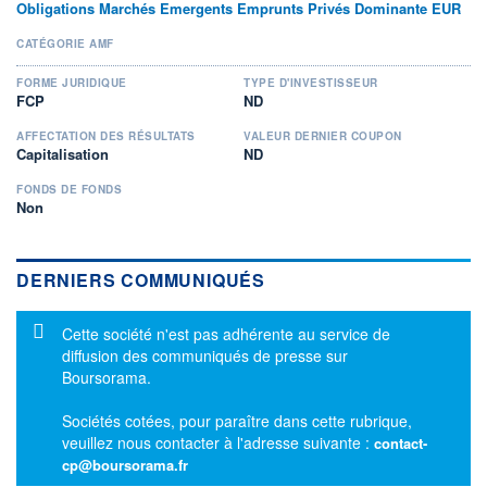
Obligations Marchés Emergents Emprunts Privés Dominante EUR
CATÉGORIE AMF
FORME JURIDIQUE
TYPE D'INVESTISSEUR
FCP
ND
AFFECTATION DES RÉSULTATS
VALEUR DERNIER COUPON
Capitalisation
ND
FONDS DE FONDS
Non
DERNIERS COMMUNIQUÉS
Message d'information
Cette société n'est pas adhérente au service de
diffusion des communiqués de presse sur
Boursorama.
Sociétés cotées, pour paraître dans cette rubrique,
veuillez nous contacter à l'adresse suivante :
contact-
cp@boursorama.fr