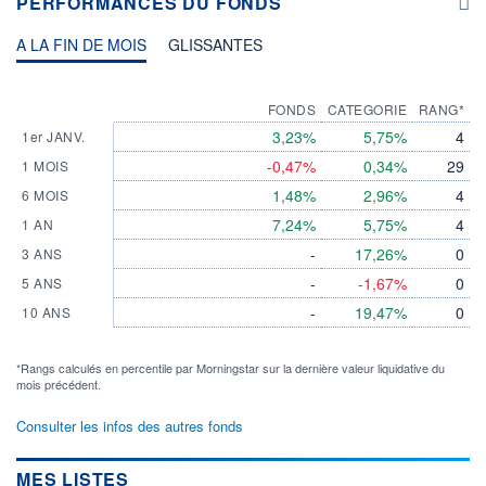
PERFORMANCES DU FONDS
A LA FIN DE MOIS
GLISSANTES
FONDS
CATEGORIE
RANG*
3,23%
5,75%
4
1er JANV.
-0,47%
0,34%
29
1 MOIS
1,48%
2,96%
4
6 MOIS
7,24%
5,75%
4
1 AN
-
17,26%
0
3 ANS
-
-1,67%
0
5 ANS
-
19,47%
0
10 ANS
*Rangs calculés en percentile par Morningstar sur la dernière valeur liquidative du
mois précédent.
Consulter les infos des autres fonds
MES LISTES