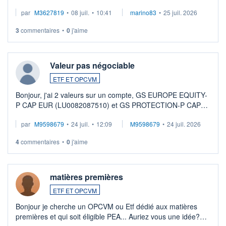
par
M3627819
•
08 juil.
•
10:41
marino83
•
25 juil. 2026
3
commentaires
•
0
j'aime
Valeur pas négociable
ETF ET OPCVM
Bonjour, j'ai 2 valeurs sur un compte, GS EUROPE EQUITY-
P CAP EUR (LU0082087510) et GS PROTECTION-P CAP
EUR (LU0546913194), que je souhaite vendre. Lorsque je
par
M9598679
•
24 juil.
•
12:09
M9598679
•
24 juil. 2026
veux procéder à la vente, on me signale ...
4
commentaires
•
0
j'aime
matières premières
ETF ET OPCVM
Bonjour je cherche un OPCVM ou Etf dédié aux matières
premières et qui soit éligible PEA... Auriez vous une idée?