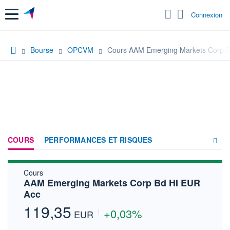
Menu
Connexion
Bourse
OPCVM
Cours AAM Emerging Markets Corp 
COURS
PERFORMANCES ET RISQUES
Cours
COMPOSITION
AAM Emerging Markets Corp Bd HI EUR
Acc
ACTUALITÉS
119,35
+0,03%
FORUM
EUR
HISTORIQUE