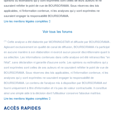
opinions ou estimations qui y sont exprimées sont celles de leurs auteurs et ne
sauraient refléter le point de vue de BOURSORAMA. Sous réserves des lois
applicables, ni l'information contenue, ni les analyses qui y sont exprimées ne
sauraient engager la responsabilité BOURSORAMA.
Lire les mentions légales complètes
Voir tous les forums
(1)
Cette analyse a été élaborée par MORNINGSTAR et diffusée par BOURSORAMA .
Agissant exclusivement en qualité de canal de diffusion, BOURSORAMA n'a participé
en aucune manière à son élaboration ni exercé aucun pouvoir discrétionnaire quant à
sa sélection. Les informations contenues dans cette analyse ont été retranscrites "en
l'état", sans déclaration ni garantie d'aucune sorte. Les opinions ou estimations qui y
sont exprimées sont celles de ses auteurs et ne sauraient refléter le point de vue de
BOURSORAMA. Sous réserves des lois applicables, ni l'information contenue, ni les
analyses qui y sont exprimées ne sauraient engager la responsabilité de
BOURSORAMA. Le contenu de l'analyse mis à disposition par BOURSORAMA est
fourni uniquement à titre d'information et n'a pas de valeur contractuelle. Il constitue
ainsi une simple aide à la décision dont l'utilisateur conserve l'absolue maîtrise.
Lire les mentions légales complètes
ACCÈS RAPIDES