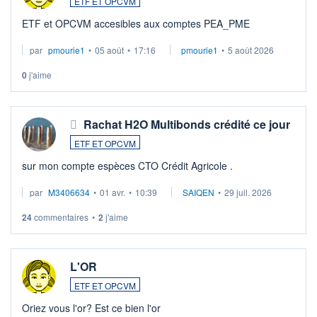
ETF ET OPCVM
ETF et OPCVM accesibles aux comptes PEA_PME
par
pmourie1
•
05 août
•
17:16
pmourie1
•
5 août 2026
0
j'aime
Rachat H2O Multibonds crédité ce jour
ETF ET OPCVM
sur mon compte espèces CTO Crédit Agricole .
par
M3406634
•
01 avr.
•
10:39
SAIQEN
•
29 juil. 2026
24
commentaires
•
2
j'aime
L'OR
ETF ET OPCVM
Oriez vous l'or? Est ce bien l'or