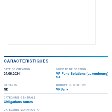
ACTIF NET (EUR)
132M / 31.07.26
NOTATION MORNINGSTAR ⁽¹⁾
RISQUE DU FONDS (SRI)
2
/7
+ PORTEFEUILLE
+ LISTE
CARACTÉRISTIQUES
DATE DE CRÉATION
SOCIÉTÉ DE GESTION
24.06.2024
VP Fund Solutions (Luxembourg)
SA
GÉRANTS
GROUPE DE GESTION
ND
VPBank
CATÉGORIE GÉNÉRALE
Obligations Autres
CATÉGORIE MORNINGSTAR