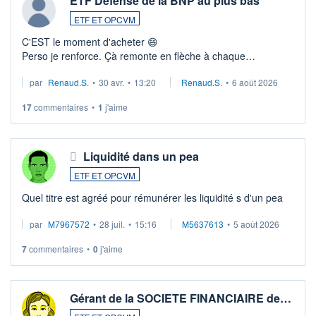
ETF Défense de la BNP au plus bas
ETF ET OPCVM
C'EST le moment d'acheter 😄​
Perso je renforce. Çà remonte en flèche à chaque
suspission d'accord dans.la guerre du moyen-orient.
par
Renaud.S.
•
30 avr.
•
13:20
Renaud.S.
•
6 août 2026
Investissement long terme tip top pour sa retraite.
LU3 ...
17
commentaires
•
1
j'aime
Liquidité dans un pea
ETF ET OPCVM
Quel titre est agréé pour rémunérer les liquidité s d'un pea
par
M7967572
•
28 juil.
•
15:16
M5637613
•
5 août 2026
7
commentaires
•
0
j'aime
Gérant de la SOCIETE FINANCIAIRE de…