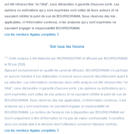
ont été retranscrites "en l'état", sans déclaration ni garantie d'aucune sorte. Les
opinions ou estimations qui y sont exprimées sont celles de leurs auteurs et ne
sauraient refléter le point de vue de BOURSORAMA. Sous réserves des lois
applicables, ni l'information contenue, ni les analyses qui y sont exprimées ne
sauraient engager la responsabilité BOURSORAMA.
Lire les mentions légales complètes
Voir tous les forums
(1)
Cette analyse a été élaborée par MORNINGSTAR et diffusée par BOURSORAMA
le 30 juin 2026.
Agissant exclusivement en qualité de canal de diffusion, BOURSORAMA n'a participé
en aucune manière à son élaboration ni exercé aucun pouvoir discrétionnaire quant à
sa sélection. Les informations contenues dans cette analyse ont été retranscrites "en
l'état", sans déclaration ni garantie d'aucune sorte. Les opinions ou estimations qui y
sont exprimées sont celles de ses auteurs et ne sauraient refléter le point de vue de
BOURSORAMA. Sous réserves des lois applicables, ni l'information contenue, ni les
analyses qui y sont exprimées ne sauraient engager la responsabilité de
BOURSORAMA. Le contenu de l'analyse mis à disposition par BOURSORAMA est
fourni uniquement à titre d'information et n'a pas de valeur contractuelle. Il constitue
ainsi une simple aide à la décision dont l'utilisateur conserve l'absolue maîtrise.
Lire les mentions légales complètes