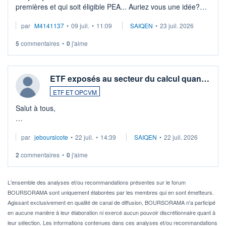
premières et qui soit éligible PEA... Auriez vous une idée?
Merci de vos conseils
par
M4141137
•
09 juil.
•
11:09
SAIQEN
•
23 juil. 2026
5
commentaires
•
0
j'aime
ETF exposés au secteur du calcul quan…
ETF ET OPCVM
Salut à tous,
Je cherche à investir sur le secteur du calcul quantique, mais
par
jeboursicote
•
22 juil.
•
14:39
SAIQEN
•
22 juil. 2026
via un ETF plutôt que des actions individuelles.
2
commentaires
•
0
j'aime
Idéalement, je voudrais qu'il soit éligible au PEA.
Pour l' ...
L'ensemble des analyses et/ou recommandations présentes sur le forum
BOURSORAMA sont uniquement élaborées par les membres qui en sont émetteurs.
Agissant exclusivement en qualité de canal de diffusion, BOURSORAMA n'a participé
en aucune manière à leur élaboration ni exercé aucun pouvoir discrétionnaire quant à
leur sélection. Les informations contenues dans ces analyses et/ou recommandations