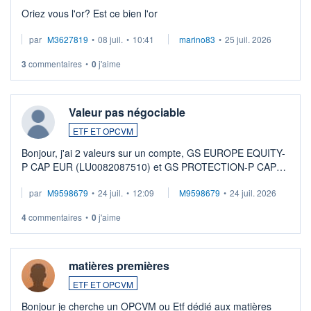
Oriez vous l'or? Est ce bien l'or
par
M3627819
•
08 juil.
•
10:41
marino83
•
25 juil. 2026
3
commentaires
•
0
j'aime
Valeur pas négociable
ETF ET OPCVM
Bonjour, j'ai 2 valeurs sur un compte, GS EUROPE EQUITY-
P CAP EUR (LU0082087510) et GS PROTECTION-P CAP
EUR (LU0546913194), que je souhaite vendre. Lorsque je
par
M9598679
•
24 juil.
•
12:09
M9598679
•
24 juil. 2026
veux procéder à la vente, on me signale ...
4
commentaires
•
0
j'aime
matières premières
ETF ET OPCVM
Bonjour je cherche un OPCVM ou Etf dédié aux matières