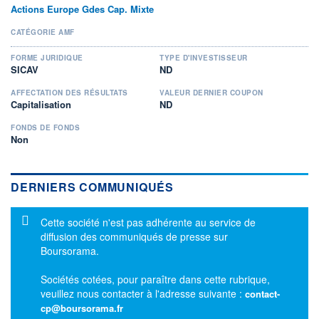
Actions Europe Gdes Cap. Mixte
CATÉGORIE AMF
FORME JURIDIQUE
TYPE D'INVESTISSEUR
SICAV
ND
AFFECTATION DES RÉSULTATS
VALEUR DERNIER COUPON
Capitalisation
ND
FONDS DE FONDS
Non
DERNIERS COMMUNIQUÉS
Message d'information
Cette société n'est pas adhérente au service de
diffusion des communiqués de presse sur
Boursorama.
Sociétés cotées, pour paraître dans cette rubrique,
veuillez nous contacter à l'adresse suivante :
contact-
cp@boursorama.fr