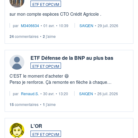
ETF ET OPCVM
sur mon compte espèces CTO Crédit Agricole .
par
M3406634
•
01 avr.
•
10:39
SAIQEN
•
29 juil. 2026
24
commentaires
•
2
j'aime
ETF Défense de la BNP au plus bas
ETF ET OPCVM
C'EST le moment d'acheter 😄​
Perso je renforce. Çà remonte en flèche à chaque
suspission d'accord dans.la guerre du moyen-orient.
par
Renaud.S.
•
30 avr.
•
13:20
SAIQEN
•
26 juil. 2026
Investissement long terme tip top pour sa retraite.
LU3 ...
15
commentaires
•
1
j'aime
L'OR
ETF ET OPCVM