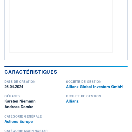
ACTIF NET (EUR)
1 476M / 31.07.26
NOTATION MORNINGSTAR ⁽¹⁾
RISQUE DU FONDS (SRI)
4
/7
+ PORTEFEUILLE
+ LISTE
CARACTÉRISTIQUES
DATE DE CRÉATION
SOCIÉTÉ DE GESTION
26.04.2024
Allianz Global Investors GmbH
GÉRANTS
GROUPE DE GESTION
Karsten Niemann
Allianz
Andreas Domke
CATÉGORIE GÉNÉRALE
Actions Europe
CATÉGORIE MORNINGSTAR