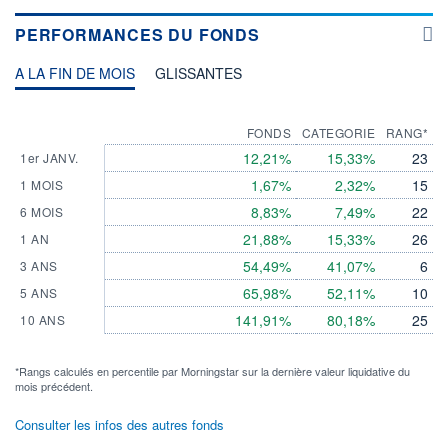
PERFORMANCES DU FONDS
A LA FIN DE MOIS
GLISSANTES
FONDS
CATEGORIE
RANG*
12,21%
15,33%
23
1er JANV.
1,67%
2,32%
15
1 MOIS
8,83%
7,49%
22
6 MOIS
21,88%
15,33%
26
1 AN
54,49%
41,07%
6
3 ANS
65,98%
52,11%
10
5 ANS
141,91%
80,18%
25
10 ANS
*Rangs calculés en percentile par Morningstar sur la dernière valeur liquidative du
mois précédent.
Consulter les infos des autres fonds