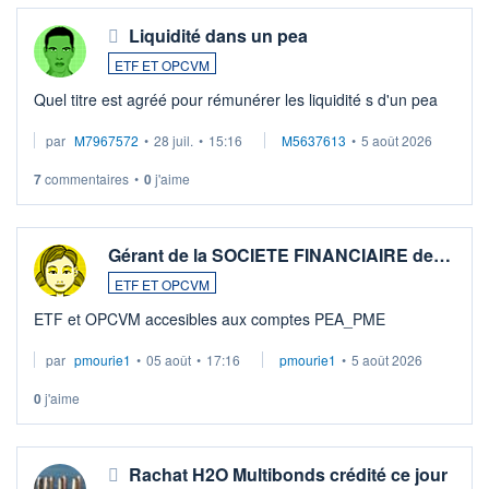
Liquidité dans un pea
ETF ET OPCVM
Quel titre est agréé pour rémunérer les liquidité s d'un pea
par
M7967572
•
28 juil.
•
15:16
M5637613
•
5 août 2026
7
commentaires
•
0
j'aime
Gérant de la SOCIETE FINANCIAIRE de…
ETF ET OPCVM
ETF et OPCVM accesibles aux comptes PEA_PME
par
pmourie1
•
05 août
•
17:16
pmourie1
•
5 août 2026
0
j'aime
Rachat H2O Multibonds crédité ce jour